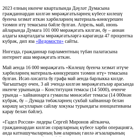
2023 елның икенче кварталында Дәүләт Думасына
гражданнардан килгән мөрәҗәгатьләрнең күбесе килешү
буенча хезмәт иткән хәрбиләрнең материаль-көнкүрешен
тәэмин итү темасына бәйле булган. Апрель, май, июнь
айларында Думага 101 000 мөрәҗәгать килгән, бу – аннан
алдагы кварталдагы мөрәҗәгатьләргә караганда 47 процентка
күбрәк, дип яза
«Ведомости»
сайты.
Нигездә, гражданнар парламентның түбән палатасына
интернет аша мөрәҗәгать иткән.
Май аенда 16 000 мөрәҗәгать «Килешү буенча хезмәт итүче
хәрбиләрнең материаль-көнкүрешен тәэмин итү» темасына
булган. Исәп-хисапта бу графа май аенда барлыкка килде.
Чагыштыру өчен, 3 ай эчендә килгән мөрәҗәгатьләр арасында
икенче урынында – Конституция темасы (14 5000), өченче
урында – хайваннарга гуманлы мөнәсәбәт темасы (14 000нән
күбрәк, бу – Думада төбәкләрнең сукбай хайваннар белән
көрәшү ысулларын сайлау хокукы турындагы инициативаны
карау белән бәйле).
«Гадел Россия» лидеры Сергей Миронов әйткәнчә,
гражданнардан килгән сорауларның күбесе хәрби операциягә,
анда катнашучыларның һәм аларның гаилә әгъзаларының