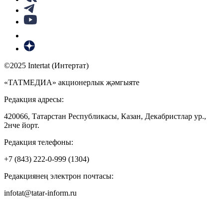
©2025 Intertat (Интертат)
«ТАТМЕДИА» акционерлык җәмгыяте
Редакция адресы:
420066, Татарстан Республикасы, Казан, Декабристлар ур.,
2нче йорт.
Редакция телефоны:
+7 (843) 222-0-999 (1304)
Редакциянең электрон почтасы:
infotat@tatar-inform.ru