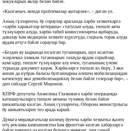
хокукларын яклау белән бәйле.
«Кызганыч, монда проблемалар җитәрлек», – дигән ул.
Аның сүзләренчә, бу сораулар арасында хәрби хезмәткәргә
«хәрби хәрәкәтләр ветераны» статусын алуда, тиешле акча
түләүләрен алуда, хәрби-табиб комиссияләренә җибәрүдә,
дәвалау һәм медицина хезмәте күрсәтүдә, социаль торак алуда
ярдәм итүгә бәйле сораулар бар.
«Бездән яу кырында югалган туганнарын, шул исәптән
эсирлеккә эләккән туганнарын эзләүдә ярдәм сорыйлар,
кемгәдер, тиешле түләүләрне алу өчен, туганының үлеме
турында документ кирәк. Хәрбиләргә тиешле ял бирү, 3 яки
аннан да күбрәк баласы булганнарны өлешчә мобилизациядән
кичектерү яки демобилизацияләү белән бәйле гозерләр бар», –
дип сөйләде Сергей Миронов.
КПРФ депутаты Анжелика Глазковага хәрби операциядә
катнашучыларга тиешле акчаны түләмәү белән бәйле
шикаятьләр килгән. Аның сүзләренчә, Оборона министрлыгы
бу шикаятьләрне тиз арада карый.
Думага мөрәҗәгатьләр килешү буенча хәрби хезмәткә җәлеп
итү реклама кампаниясенә һәм фронттан килгән хәбәрләргә
бәйле рәвештә дә килгән булырга мөмкин, дип саный