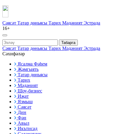
Сәясәт
Татар дөньясы
Тарих
Мәдәният
Эстрада
16+
Табарга
Сәясәт
Татар дөньясы
Тарих
Мәдәният
Эстрада
Сәхифәләр
Ясалма Фәһем
Җәмгыять
Татар дөньясы
Тарих
Мәдәният
Шоу-бизнес
Иҗат
Язмыш
Сәясәт
Дин
Фән
Авыл
Икътисад
Сәламәтлек