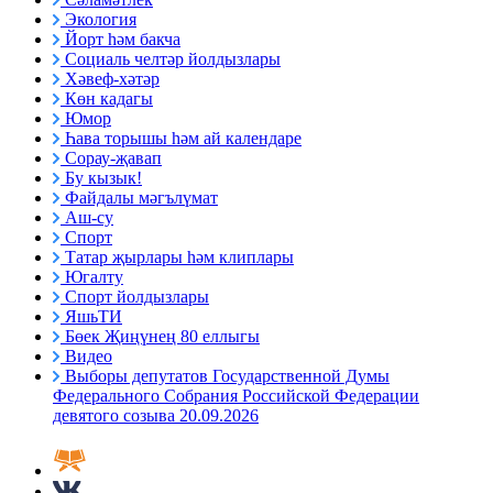
Экология
Йорт һәм бакча
Социаль челтәр йолдызлары
Хәвеф-хәтәр
Көн кадагы
Юмор
Һава торышы һәм ай календаре
Сорау-җавап
Бу кызык!
Файдалы мәгълүмат
Аш-су
Спорт
Татар җырлары һәм клиплары
Югалту
Спорт йолдызлары
ЯшьТИ
Бөек Җиңүнең 80 еллыгы
Видео
Выборы депутатов Государственной Думы
Федерального Собрания Российской Федерации
девятого созыва 20.09.2026