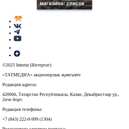
магазина: список
©2025 Intertat (Интертат)
«ТАТМЕДИА» акционерлык җәмгыяте
Редакция адресы:
420066, Татарстан Республикасы, Казан, Декабристлар ур.,
2нче йорт.
Редакция телефоны:
+7 (843) 222-0-999 (1304)
Редакциянең электрон почтасы: