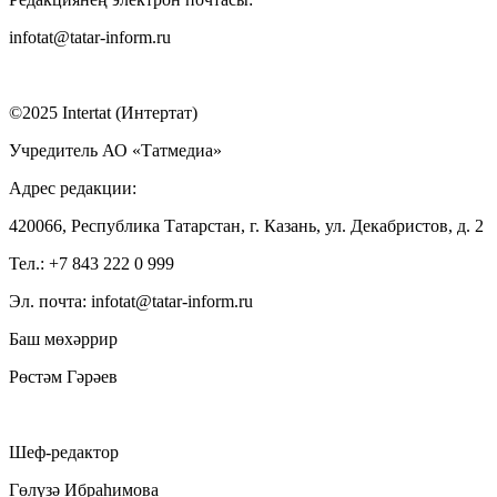
infotat@tatar-inform.ru
©2025 Intertat (Интертат)
Учредитель АО «Татмедиа»
Адрес редакции:
420066, Республика Татарстан, г. Казань, ул. Декабристов, д. 2
Тел.: +7 843 222 0 999
Эл. почта: infotat@tatar-inform.ru
Баш мөхәррир
Рөстәм Гәрәев
Шеф-редактор
Гөлүзә Ибраһимова