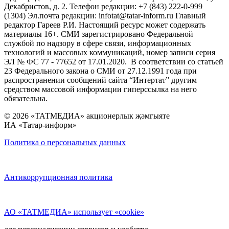
Декабристов, д. 2. Телефон редакции: +7 (843) 222-0-999
(1304) Эл.почта редакции: infotat@tatar-inform.ru Главный
редактор Гареев Р.И. Настоящий ресурс может содержать
материалы 16+. СМИ зарегистрировано Федеральной
службой по надзору в сфере связи, информационных
технологий и массовых коммуникаций, номер записи серия
ЭЛ № ФС 77 - 77652 от 17.01.2020. В соответствии со статьей
23 Федерального закона о СМИ от 27.12.1991 года при
распространении сообщений сайта “Интертат” другим
средством массовой информации гиперссылка на него
обязательна.
© 2026 «ТАТМЕДИА» акционерлык җәмгыяте
ИА «Татар-информ»
Политика о персональных данных
Антикоррупционная политика
АО «ТАТМЕДИА» использует «cookie»