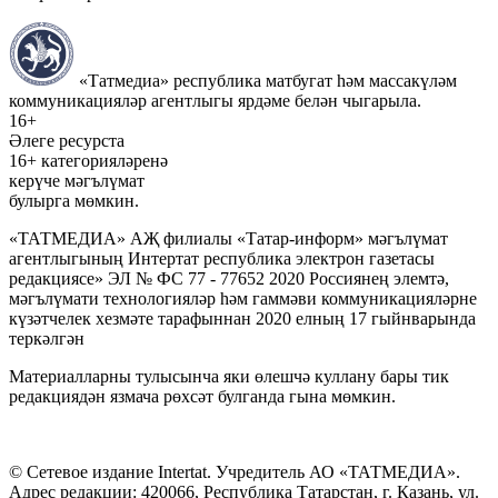
«Татмедиа» республика матбугат һәм массакүләм
коммуникацияләр агентлыгы ярдәме белән чыгарыла.
16+
Әлеге ресурста
16+ категорияләренә
керүче мәгълүмат
булырга мөмкин.
«ТАТМЕДИА» АҖ филиалы «Татар-информ» мәгълүмат
агентлыгының Интертат республика электрон газетасы
редакциясе» ЭЛ № ФС 77 - 77652 2020 Россиянең элемтә,
мәгълүмати технологияләр һәм гаммәви коммуникацияләрне
күзәтчелек хезмәте тарафыннан 2020 елның 17 гыйнварында
теркәлгән
Материалларны тулысынча яки өлешчә куллану бары тик
редакциядән язмача рөхсәт булганда гына мөмкин.
© Сетевое издание Intertat. Учредитель АО «ТАТМЕДИА».
Адрес редакции: 420066, Республика Татарстан, г. Казань, ул.