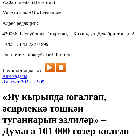
©2025 Intertat (Интертат)
Учредитель АО «Татмедиа»
Адрес редакции:
420066, Республика Татарстан, г. Казань, ул. Декабристов, д. 2
Тел.: +7 843 222 0 999
Эл. почта: infotat@tatar-inform.ru
Язманы тыңлагыз
Көн кадагы
8 август 2023 22:09
«Яу кырында югалган,
әсирлеккә төшкән
туганнарын эзлиләр» –
Думага 101 000 гозер килгән