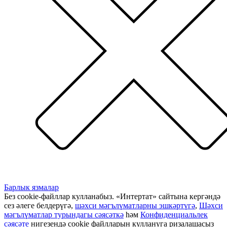
Барлык язмалар
Без cookie-файллар кулланабыз. «Интертат» сайтына кергәндә
сез әлеге белдерүгә,
шәхси мәгълүматларны эшкәртүгә
,
Шәхси
мәгълүматлар турындагы сәясәткә
һәм
Конфиденциальлек
сәясәте
нигезендә cookie файлларын куллануга ризалашасыз