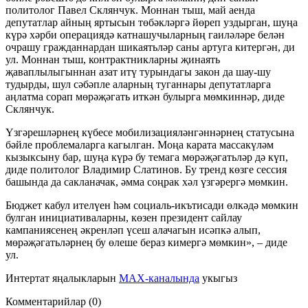
политолог Павел Склянчук. Моннан тыш, май аенда
депутатлар айның яртысын төбәкләргә йөреп уздырган, шуңа
күрә хәрби операциядә катнашучыларның гаиләләре белән
очрашу гражданнардан шикаятьләр саны артуга китергән, ди
ул. Моннан тыш, контрактникларны җинаять
җаваплылыгыннан азат итү турындагы закон да шау-шу
тудырды, шул сәбәпле аларның туганнары депутатларга
аңлатма сорап мөрәҗәгать иткән булырга мөмкиннәр, диде
Склянчук.
Үзгәрешләрнең күбесе мобилизацияләнгәннәрнең статусына
бәйле проблемаларга кагылган. Моңа карата массакүләм
кызыксыну бар, шуңа күрә бу темага мөрәҗәгатьләр дә күп,
диде политолог Владимир Слатинов. Бу тренд көзге сессия
башында да сакланачак, әмма соңрак хәл үзгәрергә мөмкин.
Бюджет кабул ителүен һәм социаль-икътисади өлкәдә мөмкин
булган инициативаларны, көзен президент сайлау
кампаниясенең әкренләп үсеш алачагын исәпкә алып,
мөрәҗәгатьләрнең бу өлеше бераз кимергә мөмкин», – диде
ул.
Интертат яңалыкларын
MAX-каналында
укыгыз
Комментарийлар (0)