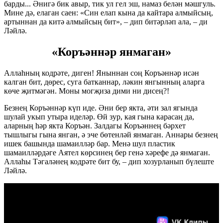
барды... Әнигә бик авыр, тик ул гел эш, намаз белән мәшгуль.
Мине дә, елаган саен: «Син елап кына да кайтара алмыйсың,
артыннан да китә алмыйсың бит», – дип битәрләп ала, – ди
Ләйлә.
«Коръәннәр янмаган»
Аллаһның кодрәте, диген! Яныннан соң Коръәннәр исән
калган бит, дөрес, суга батканнар, ләкин янгынның аларга
көче җитмәгән. Моны могҗиза дими ни дисең?!
Безнең Коръәннәр күп иде. Әни бер якта, әти зал ягында
шулай укып утыра иделәр. Өй зур, кая гына карасаң да,
аларның һәр якта Коръән. Залдагы Коръәннең бәрхет
тышлыгы гына янган, ә эче бөтенләй янмаган. Аннары безнең
ишек башында шамаилләр бар. Менә шул пластик
шамаилләрдәге Аятел көрсинең бер генә хәрефе дә янмаган.
Аллаһы Тәгаләнең кодрәте бит бу, – дип хозурланып бүлеште
Ләйлә.