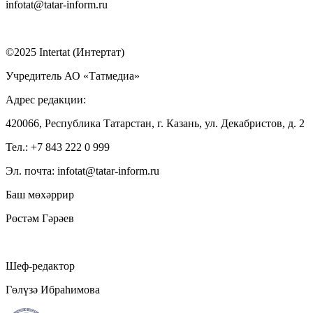
infotat@tatar-inform.ru
©2025 Intertat (Интертат)
Учредитель АО «Татмедиа»
Адрес редакции:
420066, Республика Татарстан, г. Казань, ул. Декабристов, д. 2
Тел.: +7 843 222 0 999
Эл. почта: infotat@tatar-inform.ru
Баш мөхәррир
Рөстәм Гәрәев
Шеф-редактор
Гөлүзә Ибраһимова