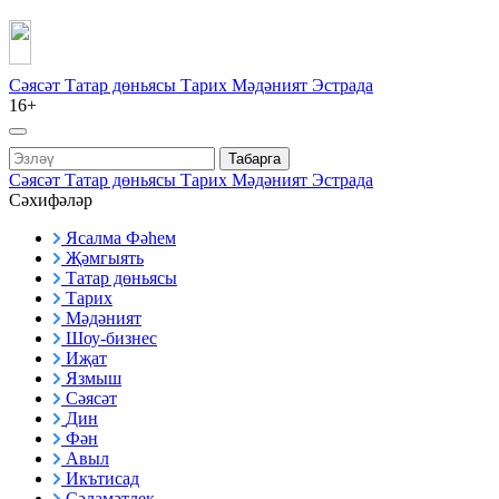
Сәясәт
Татар дөньясы
Тарих
Мәдәният
Эстрада
16+
Табарга
Сәясәт
Татар дөньясы
Тарих
Мәдәният
Эстрада
Сәхифәләр
Ясалма Фәһем
Җәмгыять
Татар дөньясы
Тарих
Мәдәният
Шоу-бизнес
Иҗат
Язмыш
Сәясәт
Дин
Фән
Авыл
Икътисад
Сәламәтлек