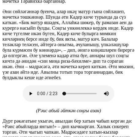
мәчеткә Тәравихкә барганнар.
Әни сөйләгәннәр буенча, алар икәү матур гына сөйләшеп,
мәчеткә төшкәннәр. Шунда әти Кадер киче турында да сүз
каткан. «Бик матур яшәдек, Аллаһка шөкер, бу рамазан аен да
күрергә насыйп булды. Соңгы ункөнлеккә кердек инде. Кадер
киче түгелме икән бүген, Кадер киче булырга мөмкин
кичләрнең берсе инде бу, бик якты, матур кич. Балалар
теләкләр теләсен, әйтергә онытма, ачуланышу, үпкәләшүләр
була күрмәсен бу көннәрдә», – дип, әнигә киңәшләрен бирергә
дә өлгергән. Әле үлеменә кадәр атна буе, аннары шул соңгы
кичтә дә әнидән «син миңа риза-бәхилме» дип тә сораган
икән. Әни – мәдрәсәгә, әти мәчеткә кереп киткән. Әти мөәзин,
үзе азан әйтә иде. Авылны тотып тора торганнардан, бик
булдыклы кеше иде әтиебез.
(Рәис абый әйткән соңгы азан)
Дүрт рәкәгатьне укыгач, авылдан бер хатын чабып кергән дә:
«Рәис абыйларда янгын!» – дип кычкырган. Халык сикереп
торган. Әти чыгып чапкан. Мәдрәсәдәге хатын-кызлар