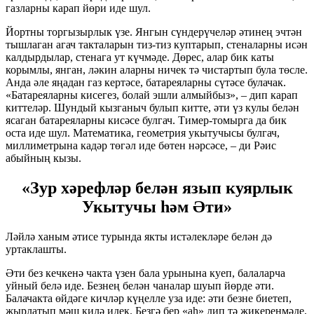
газларны карап йөри иде шул.
Йортны торгызырлык үзе. Янгын сүндерүчеләр әтинең эчтән
тышлаган агач такталарын тиз-тиз куптарып, стеналарны исән
калдырдылар, стенага ут күчмәде. Дөрес, алар бик каты
корымлы, янган, ләкин аларны ничек тә чистартып була төсле.
Анда әле яңадан газ кертәсе, батареяларны сүтәсе булачак.
«Батареяларны кисегез, болай эшли алмыйбыз», – дип карап
киттеләр. Шундый кызганыч булып китте, әти үз кулы белән
ясаган батареяларны кисәсе булгач. Тимер-томырга да бик
оста иде шул. Математика, геометрия укытучысы булгач,
миллиметрына кадәр төгәл иде бөтен нәрсәсе, – ди Рәис
абыйның кызы.
«Зур хәрефләр белән язып куярлык
Укытучы һәм Әти»
Ләйлә ханым әтисе турында якты истәлекләре белән дә
уртаклашты.
Әти без кечкенә чакта үзен бала урынына куеп, балаларча
уйный белә иде. Безнең белән чаналар шуып йөрде әти.
Балачакта өйдәге кичләр күңелле уза иде: әти безне биетеп,
җырлатып мәш килә идек. Безгә бер «аһ» дип тә җикеренмәде,