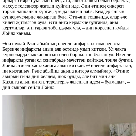
ирләргә ияреп укысын өчен, әти, авыл халкы белән берлектә,
махсус телевизор ясатып куйган иде. Әни әтинең сикереп
торып чапканын күргәч, үзе дә чыгып чаба. Кемдер янгын
сүндерүчеләрне чакырган була. Әти-әни төшкәндә, алар әле
килеп җитмәгән була. Әти өйгә кермәкче булганда, аны
кертмиләр, әти гараж төбендәрәк үлә, – дип көрсенеп куйды
Ләйлә ханым.
Әнә шулай Рәис абыйның өченче инфаркты гомерен өзә.
Беренче инфаркты аның аяк өстендә узып киткән. Ул чакта
күршеләрдә чыккан янгын өчен борчылган булган ул. Икенче
инфаркты узган ел сентябрьдә мәчеттән кайткач, төнлә булган.
Ләйлә әтисен хастаханәгә алып киткән. Ә өченче инфаркттан,
ни кызганыч, Рәис абыйны аңына китерә алмыйлар. «Әтине
авырый гына дип белдем, шок булды, әле бит мин аны
Казанга алып китеп, терелтергә җыенган идем – булмады», –
дип сыкрап сөйли Ләйлә.