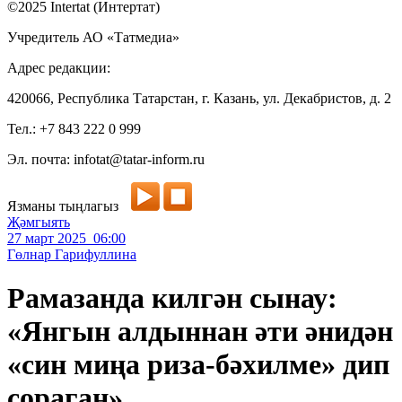
©2025 Intertat (Интертат)
Учредитель АО «Татмедиа»
Адрес редакции:
420066, Республика Татарстан, г. Казань, ул. Декабристов, д. 2
Тел.: +7 843 222 0 999
Эл. почта: infotat@tatar-inform.ru
Язманы тыңлагыз
Җәмгыять
27 март 2025 06:00
Гөлнар Гарифуллина
Рамазанда килгән сынау:
«Янгын алдыннан әти әнидән
«син миңа риза-бәхилме» дип
сораган»