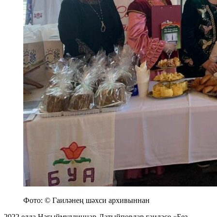
Фото: © Гаиләнең шәхси архивыннан
2022 елда Нәгыймуллиннар-Латыйповлар гаиләсе «Без