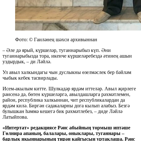
Фото: © Гаиләнең шәхси архивыннан
– Әле дә ярый, күршеләр, туганнарыбыз күп. Әни
туганнарыбызда тора, икенче күршеләребездә әтинең ашын
уздырдык, – ди Ләйлә.
Ул авыл халкындагы чын дуслыкны өзелмәслек бер бәйләм
чыбык кебек тасвирлады.
Исем-акылым китте. Шулкадәр ярдәм иттеләр. Авыл җирлеге
рәисенә дә, бөтен күршеләргә, авылдашларга рәхмәтлемен,
район, республика халкыннан, чит республикалардан да
ярдәм килә. Биргән сәдакаларны дога кылып алабыз. Безгә
булышкан һәммә кешегә бик рәхмәтлебез, – диде Ләйлә
Латыйпова.
«Интертат» редакциясе Рәис абыйның тормыш иптәше
Гөлнира апаның, балалары, оныклары, туганнары –
барлык якыннарының тирән кайгысын уртаклаша. Рәис