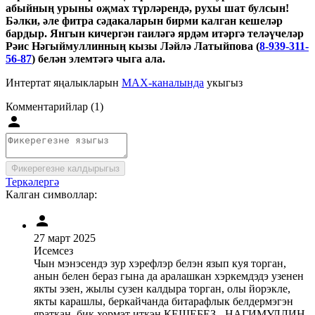
абыйның урыны оҗмах түрләрендә, рухы шат булсын!
Бәлки, әле фитра сәдакаларын бирми калган кешеләр
бардыр. Янгын кичергән гаиләгә ярдәм итәргә теләүчеләр
Рәис Нәгыймуллинның кызы Ләйлә Латыйпова (
8-939-311-
56-87
) белән элемтәгә чыга ала.
Интертат яңалыкларын
MAX-каналында
укыгыз
Комментарийлар (1)
Фикерегезне калдырыгыз
Теркәлергә
Калган символлар:
27 март 2025
Исемсез
Чын мэнэсендэ зур хэрефлэр белэн язып куя торган,
анын белен бераз гына да аралашкан хэркемдэдэ узенен
якты эзен, жылы сузен калдыра торган, олы йорэкле,
якты карашлы, беркайчанда битарафлык белдермэгэн
яраткан, бик хормэт иткэн КЕШЕБЕЗ - НАГИМУЛЛИН