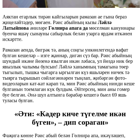
Аяктан егарлык тирән кайгыларын рамазан ае гына бераз
җиңеләйтәдер, мөгаен. Рәис абыйның кызы
Ләйлә
Латыйпова
әниләре
Гөлнира апага да
мөселман кануннары
буенча яшәү сынауны сабырлык белән узарга ярдәм иткәнен
искәртте.
Рамазан аенда, бигрәк тә, аның соңгы ункөнлегендә вафат
булган кешеләр – изге җаннар, дигән сүз бар. Рәис абыйның
шундый икәне йөзенә язылган икән ләбаса, ул йөздә ник бер
явызлык чалымы булсын! Ләйлә ханымның тамагына төер
тыгылып, тышка чыгарга ыргылган күз яшьләрен ничек тә
тыярга тырышып сөйләгәннәрен тыңлап, җибәргән фото-
видеоларын кат-кат карап та, мин Рәис абыйның нинди кеше
булганын тоемлаган күк булдым. Әйтерсең, мин аны гомер
буе белгән. Әнә шул алтынга бәрабәр кешегә быел 69 яшь
туласы булган.
«Әти: «Кадер киче түгелме икән
бүген», – дип сораган»
Фаҗига көнне Рәис абый белән Гөлнира апа, икәүләшеп,