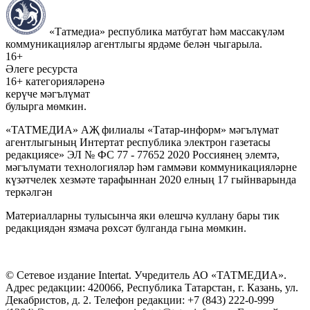
«Татмедиа» республика матбугат һәм массакүләм
коммуникацияләр агентлыгы ярдәме белән чыгарыла.
16+
Әлеге ресурста
16+ категорияләренә
керүче мәгълүмат
булырга мөмкин.
«ТАТМЕДИА» АҖ филиалы «Татар-информ» мәгълүмат
агентлыгының Интертат республика электрон газетасы
редакциясе» ЭЛ № ФС 77 - 77652 2020 Россиянең элемтә,
мәгълүмати технологияләр һәм гаммәви коммуникацияләрне
күзәтчелек хезмәте тарафыннан 2020 елның 17 гыйнварында
теркәлгән
Материалларны тулысынча яки өлешчә куллану бары тик
редакциядән язмача рөхсәт булганда гына мөмкин.
© Сетевое издание Intertat. Учредитель АО «ТАТМЕДИА».
Адрес редакции: 420066, Республика Татарстан, г. Казань, ул.
Декабристов, д. 2. Телефон редакции: +7 (843) 222-0-999