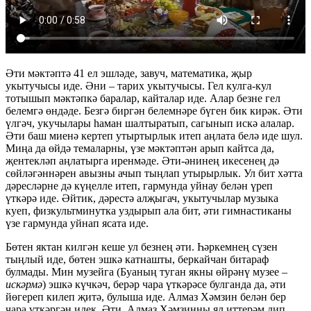
Әти мәктәптә 41 ел эшләде, завуч, математика, җыр
укытучысы иде. Әни – тарих укытучысы. Гел кулга-кул
тотышып мәктәпкә баралар, кайталар иде. Алар безне гел
белемгә өндәде. Безгә биргән белемнәре бүген бик кирәк. Әти
үлгәч, укучылары һаман шалтыратып, сагынып искә алалар.
Әти баш миенә кертеп утыртырлык итеп аңлата белә иде шул.
Миңа да өйдә темаларны, үзе мәктәптән арып кайтса да,
җентекләп аңлатырга иренмәде. Әти-әнинең икесенең дә
сөйләгәннәрен авызны ачып тыңлап утырырлык. Ул бит хәтта
дәресләрне дә күңелле итеп, гармунда уйнау белән үреп
үткәрә иде. Әйтик, дәрестә алҗыгач, укытучылар музыка
куеп, физкультминутка уздырып ала бит, әти гимнастиканы
үзе гармунда уйнап ясата иде.
Бөтен яктан килгән кеше ул безнең әти. Һәркемнең сүзен
тыңлый иде, бөтен эшкә катнашты, беркайчан битараф
булмады. Мин музейга (Буаның туган якны өйрәнү музее –
искәрмә
) эшкә күчкәч, берәр чара үткәрәсе булганда да, әти
йөгереп килеп җитә, булыша иде. Алмаз Хәмзин белән бер
чара үткәргән идек. Әти, Алмаз Хәмзинны ял иттерәм дип,