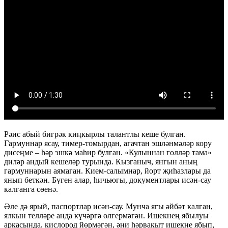
Рәис абый бигрәк киңкырлы талантлы кеше булган.
Гармуннар ясау, тимер-томырдан, агачтан эшләнмәләр кору
дисеңме – һәр эшкә маһир булган. «Кулыннан гөлләр тама»
диләр андый кешеләр турында. Кызганыч, янгын аның
гармуннарын аямаган. Кием-салымнар, йорт җиһазлары да
янып беткән. Бүген алар, һичьюгы, документлары исән-сау
калганга сөенә.
Әле дә ярый, паспортлар исән-сау. Мунча ягы әйбәт калган,
ялкын телләре анда күчәргә өлгермәгән. Ишекнең ябылуы
аркасында, кислород йөрмәгән, әни һәрвакыт ишекне ябып,