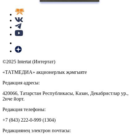
©2025 Intertat (Интертат)
«ТАТМЕДИА» акционерлык җәмгыяте
Редакция адресы:
420066, Татарстан Республикасы, Казан, Декабристлар ур.,
2нче йорт.
Редакция телефоны:
+7 (843) 222-0-999 (1304)
Редакциянең электрон почтасы: