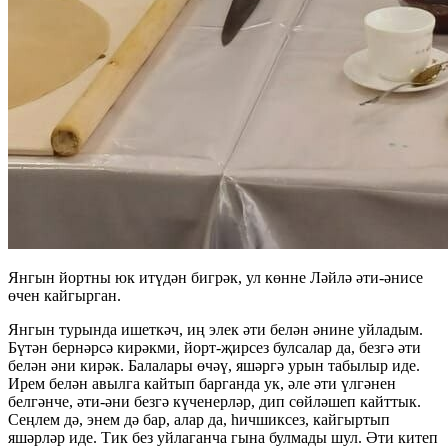
Янгын йортны юк итүдән бигрәк, ул көнне Ләйлә әти-әнисе
өчен кайгырган.
Янгын турында ишеткәч, иң элек әти белән әнине уйладым.
Бүтән бернәрсә кирәкми, йорт-җирсез булсалар да, безгә әти
белән әни кирәк. Балалары өчәү, яшәргә урын табылыр иде.
Ирем белән авылга кайтып барганда ук, әле әти үлгәнен
белгәнче, әти-әни безгә күченерләр, дип сөйләшеп кайттык.
Сеңлем дә, энем дә бар, алар да, һичшиксез, кайгыртып
яшәрләр иде. Тик без уйлаганча гына булмады шул. Әти китеп