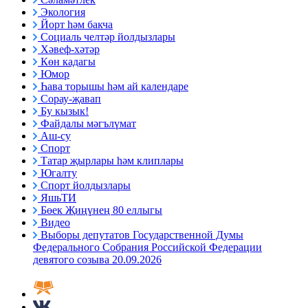
Экология
Йорт һәм бакча
Социаль челтәр йолдызлары
Хәвеф-хәтәр
Көн кадагы
Юмор
Һава торышы һәм ай календаре
Сорау-җавап
Бу кызык!
Файдалы мәгълүмат
Аш-су
Спорт
Татар җырлары һәм клиплары
Югалту
Спорт йолдызлары
ЯшьТИ
Бөек Җиңүнең 80 еллыгы
Видео
Выборы депутатов Государственной Думы
Федерального Собрания Российской Федерации
девятого созыва 20.09.2026