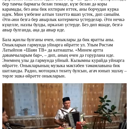
бер тамчы бармагы белән тимәде, күзе белән дә коры
карамады, без аны бик ихтирам иттек, аны борчудан курка
идек. Мин үзебезне алтын тәхеттә яшәп үстек, дип саныйм.
Әти-әни безгә бер авырлык китермичә үстерделәр. Әти нечкә
күңелле, назлы булды, иркәләп үстерде. Без дип яшәде, безгә
авыр булганда, аңа да авыр иде.
Бала җанлы булганы өчен, оныклары да бик яратты аны.
Оныкларын гармунда уйнарга өйрәтте ул. Улым Рөстәм
Латыйпов «Шаян ТВ» да катнашты. «Минем артта
дәвамчыларым бар», – дип, аның өчен дә горурлана иде.
Энемнең улы да гармунда уйный. Кызымны курайда уйнарга
өйрәтте. Оныкларының музыка мәктәбен тәмамлавына бик
шатланды. Радио, мотоцикл төзәтү булсын, агач юнып эшләү –
төрле эшкә өйрәтте оныкларын.