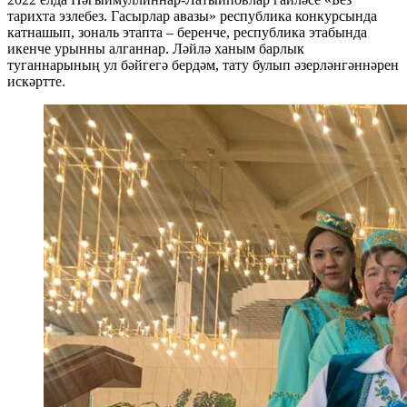
тарихта эзлебез. Гасырлар авазы» республика конкурсында
катнашып, зональ этапта – беренче, республика этабында
икенче урынны алганнар. Ләйлә ханым барлык
туганнарының ул бәйгегә бердәм, тату булып әзерләнгәннәрен
искәртте.