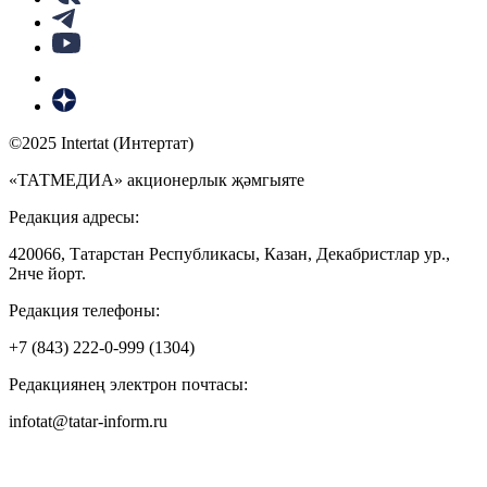
©2025 Intertat (Интертат)
«ТАТМЕДИА» акционерлык җәмгыяте
Редакция адресы:
420066, Татарстан Республикасы, Казан, Декабристлар ур.,
2нче йорт.
Редакция телефоны:
+7 (843) 222-0-999 (1304)
Редакциянең электрон почтасы:
infotat@tatar-inform.ru