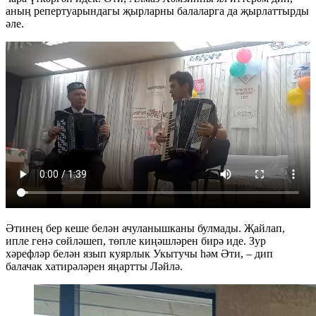
аның репертуарындагы җырларны балаларга да җырлаттырды
әле.
Әтинең бер кеше белән ачуланышканы булмады. Җайлап,
ипле генә сөйләшеп, төпле киңәшләрен бирә иде. Зур
хәрефләр белән язып куярлык Укытучы һәм Әти, – дип
балачак хатирәләрен яңартты Ләйлә.