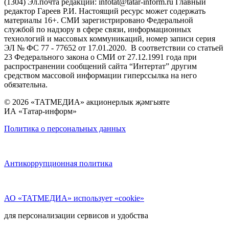
(1304) Эл.почта редакции: infotat@tatar-inform.ru Главный
редактор Гареев Р.И. Настоящий ресурс может содержать
материалы 16+. СМИ зарегистрировано Федеральной
службой по надзору в сфере связи, информационных
технологий и массовых коммуникаций, номер записи серия
ЭЛ № ФС 77 - 77652 от 17.01.2020. В соответствии со статьей
23 Федерального закона о СМИ от 27.12.1991 года при
распространении сообщений сайта “Интертат” другим
средством массовой информации гиперссылка на него
обязательна.
© 2026 «ТАТМЕДИА» акционерлык җәмгыяте
ИА «Татар-информ»
Политика о персональных данных
Антикоррупционная политика
АО «ТАТМЕДИА» использует «cookie»
для персонализации сервисов и удобства