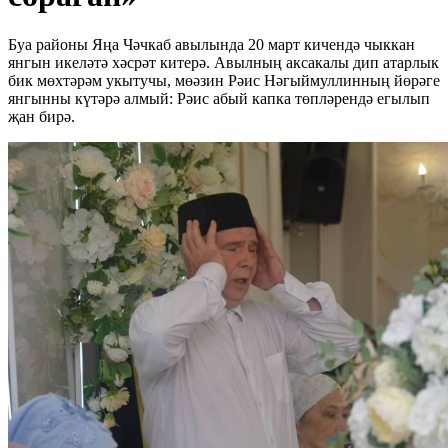
Буа районы Яңа Чәчкаб авылында 20 март кичендә чыккан
янгын икеләтә хәсрәт китерә. Авылның аксакалы дип атарлык
бик мөхтәрәм укытучы, мөәзин Рәис Нәгыймуллинның йөрәге
янгынны күтәрә алмый: Рәис абый капка төпләрендә егылып
җан бирә.