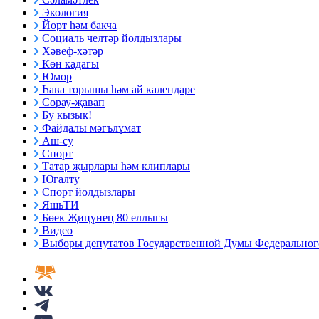
Экология
Йорт һәм бакча
Социаль челтәр йолдызлары
Хәвеф-хәтәр
Көн кадагы
Юмор
Һава торышы һәм ай календаре
Сорау-җавап
Бу кызык!
Файдалы мәгълүмат
Аш-су
Спорт
Татар җырлары һәм клиплары
Югалту
Спорт йолдызлары
ЯшьТИ
Бөек Җиңүнең 80 еллыгы
Видео
Выборы депутатов Государственной Думы Федерального