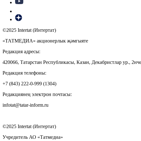
©2025 Intertat (Интертат)
«ТАТМЕДИА» акционерлык җәмгыяте
Редакция адресы:
420066, Татарстан Республикасы, Казан, Декабристлар ур., 2нче
Редакция телефоны:
+7 (843) 222-0-999 (1304)
Редакциянең электрон почтасы:
infotat@tatar-inform.ru
©2025 Intertat (Интертат)
Учредитель АО «Татмедиа»