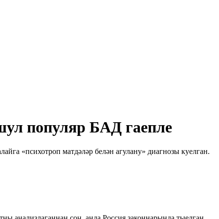
 шул популяр БАД гаепле
алайга «психотроп матдәләр белән агулану» диагнозы куелган.
атны анализлаганнан соң, анда Россия законнарында тыелган