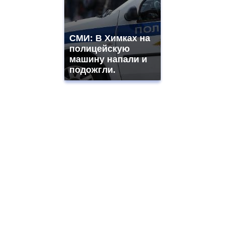
СМИ: В Химках на
полицейскую
машину напали и
подожгли.