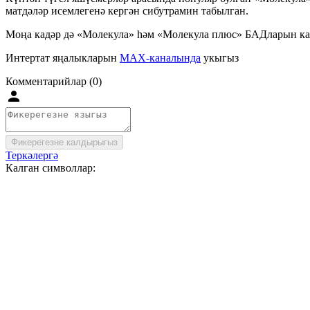
матдәләр исемлегенә кергән сибутрамин табылган.
Моңа кадәр дә «Молекула» һәм «Молекула плюс» БАДларын каб
Интертат яңалыкларын
MAX-каналында
укыгыз
Комментарийлар (0)
Фикерегезне калдырыгыз
Теркәлергә
Калган символлар: