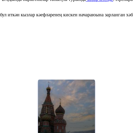
ул иткән кызлар кәефләренең кискен начараюына зарланган хәб