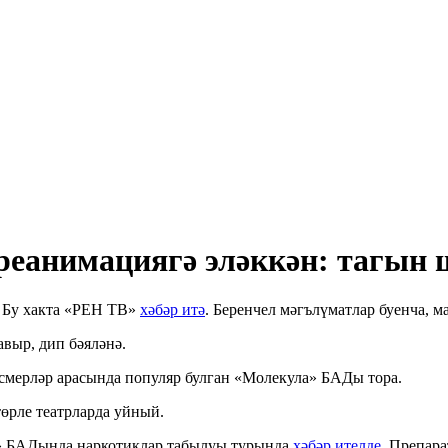
 реанимациягә эләккән: тагын
. Бу хакта «РЕН ТВ»
хәбәр итә
. Беренчел мәгълүматлар буенча, м
выр, дип бәяләнә.
смерләр арасында популяр булган «Молекула» БАДы тора.
өрле театрларда уйный.
а» БАДында наркотиклар табылуы турында
хәбәр ителде
. Препар