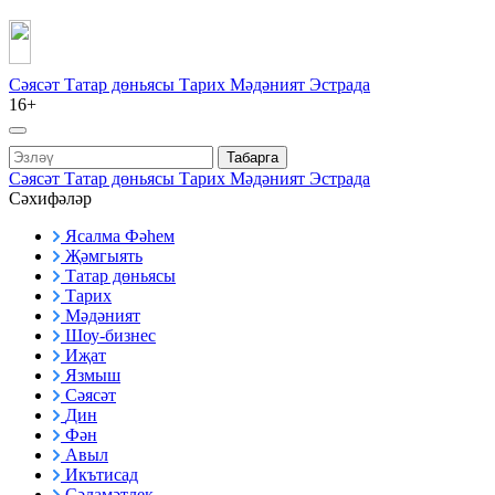
Сәясәт
Татар дөньясы
Тарих
Мәдәният
Эстрада
16+
Табарга
Сәясәт
Татар дөньясы
Тарих
Мәдәният
Эстрада
Сәхифәләр
Ясалма Фәһем
Җәмгыять
Татар дөньясы
Тарих
Мәдәният
Шоу-бизнес
Иҗат
Язмыш
Сәясәт
Дин
Фән
Авыл
Икътисад
Сәламәтлек