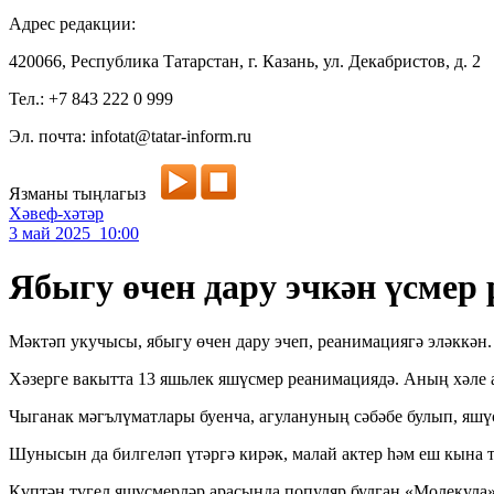
Адрес редакции:
420066, Республика Татарстан, г. Казань, ул. Декабристов, д. 2
Тел.: +7 843 222 0 999
Эл. почта: infotat@tatar-inform.ru
Язманы тыңлагыз
Хәвеф-хәтәр
3 май 2025 10:00
Ябыгу өчен дару эчкән үсмер
Мәктәп укучысы, ябыгу өчен дару эчеп, реанимациягә эләккән
Хәзерге вакытта 13 яшьлек яшүсмер реанимациядә. Аның хәле а
Чыганак мәгълүматлары буенча, агулануның сәбәбе булып, яшү
Шунысын да билгеләп үтәргә кирәк, малай актер һәм еш кына т
Күптән түгел яшүсмерләр арасында популяр булган «Молекул