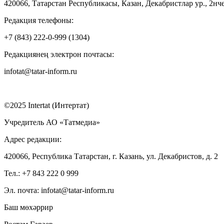
420066, Татарстан Республикасы, Казан, Декабристлар ур., 2нче
Редакция телефоны:
+7 (843) 222-0-999 (1304)
Редакциянең электрон почтасы:
infotat@tatar-inform.ru
©2025 Intertat (Интертат)
Учредитель АО «Татмедиа»
Адрес редакции:
420066, Республика Татарстан, г. Казань, ул. Декабристов, д. 2
Тел.: +7 843 222 0 999
Эл. почта: infotat@tatar-inform.ru
Баш мөхәррир