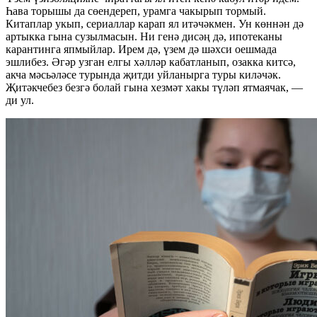
Һава торышы да сөендереп, урамга чакырып тормый.
Китаплар укып, сериаллар карап ял итәчәкмен. Ун көннән дә
артыкка гына сузылмасын. Ни генә дисәң дә, ипотеканы
карантинга япмыйлар. Ирем дә, үзем дә шәхси оешмада
эшлибез. Әгәр узган елгы хәлләр кабатланып, озакка китсә,
акча мәсьәләсе турында җитди уйланырга туры киләчәк.
Җитәкчебез безгә болай гына хезмәт хакы түләп ятмаячак, —
ди ул.