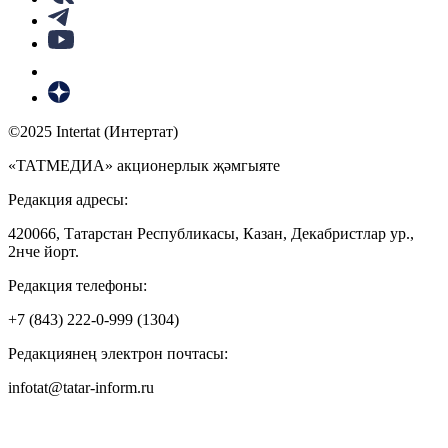
©2025 Intertat (Интертат)
«ТАТМЕДИА» акционерлык җәмгыяте
Редакция адресы:
420066, Татарстан Республикасы, Казан, Декабристлар ур.,
2нче йорт.
Редакция телефоны:
+7 (843) 222-0-999 (1304)
Редакциянең электрон почтасы:
infotat@tatar-inform.ru