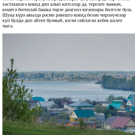
хастаханәгә ковид дип алып китсәләр дә, терелеп чыккач,
кешегә бөтенләй башка төрле диагноз язганнары билгеле була.
Шуңа күрә авылда рәсми рәвештә ковид белән чирләүчеләр
күп булды дип әйтеп булмый, ялган сөйләгән кебек килеп
чыга.