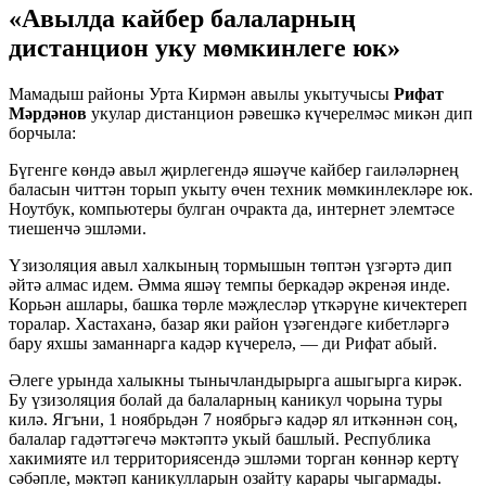
«Авылда кайбер балаларның
дистанцион уку мөмкинлеге юк»
Мамадыш районы Урта Кирмән авылы укытучысы
Рифат
Мәрдәнов
укулар дистанцион рәвешкә күчерелмәс микән дип
борчыла:
Бүгенге көндә авыл җирлегендә яшәүче кайбер гаиләләрнең
баласын читтән торып укыту өчен техник мөмкинлекләре юк.
Ноутбук, компьютеры булган очракта да, интернет элемтәсе
тиешенчә эшләми.
Үзизоляция авыл халкының тормышын төптән үзгәртә дип
әйтә алмас идем. Әмма яшәү темпы беркадәр әкренәя инде.
Корьән ашлары, башка төрле мәҗлесләр үткәрүне кичектереп
торалар. Хастаханә, базар яки район үзәгендәге кибетләргә
бару яхшы заманнарга кадәр күчерелә, — ди Рифат абый.
Әлеге урында халыкны тынычландырырга ашыгырга кирәк.
Бу үзизоляция болай да балаларның каникул чорына туры
килә. Ягъни, 1 ноябрьдән 7 ноябрьгә кадәр ял иткәннән соң,
балалар гадәттәгечә мәктәптә укый башлый. Республика
хакимияте ил территориясендә эшләми торган көннәр кертү
сәбәпле, мәктәп каникулларын озайту карары чыгармады.