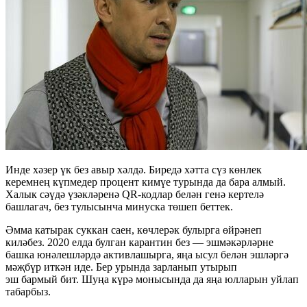
Инде хәзер үк без авыр хәлдә. Биредә хәтта сүз көнлек
керемнең күпмедер процент кимүе турында да бара алмый.
Халык сәүдә үзәкләренә QR-кодлар белән генә кертелә
башлагач, без тулысынча минуска төшеп беттек.
Әмма катырак суккан саен, көчлерәк булырга өйрәнеп
киләбез. 2020 елда булган карантин без — эшмәкәрләрне
башка юнәлешләрдә активлашырга, яңа ысул белән эшләргә
мәҗбүр иткән иде. Бер урында зарланып утырып
эш бармый бит. Шуңа күрә монысында да яңа юлларын уйлап
табарбыз.