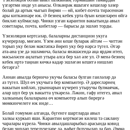
үзгәртми инде ул анысы. Өлкәнрәк яшьтәге кешеләр хәзер
болай да артык чыгып йөрми — өй, кибет-почта тирәсеннән
ары киткәннәре юк. Ә безнең кебек урта буын кешеләрен өйгә
бикләп куймаслар. Чөнки узган карантин вакытында авыл
советлары, почта, кибетләр — барысы да эшләп торды.
Үзизоляция кертсәләр, балаларны дистанцион укуга
күчерерләр, мөгаен. Үзем әни кеше буларак әйтәм — читтән
торып уку белән мәктәпкә йөреп уку бер нәрсә түгел. Әгәр
ата-ана үзе дә эшләмичә, баласы янәшәсендә аңа ярдәм итеп,
мәсьәләсен аңлатып утыра алса бер хәл әле ул. Ә менә безнең
кебек иртә таңнан көчкә кадәр эшләгән кешегә нишләп
бетәргә?
Аннан авылда берничә укучы баласы булган гаиләләр дә
аз түгел. Шул өч укучыга бер компьютер. Ә дәресләрнең
вакытын көйләп, урыннарын күчереп утыручы булмаячак,
алар шул бер үк вакытта үткәрелә. Ләкин, гафу итегез, авыл
халкының балаларына өч компьютер алып бирергә
мөмкинчелеге юк инде…
Болай гомумән алганда, бүгенге шартларда авыл
халкы куркып яши. Карантин кертмәгән килеш тә саклану
чаралары күрелә. Чөнки авылдашларыбыз арасында ковид
белән чирләп терелүчеләре дә, вафат булучылар да бар. Әмма