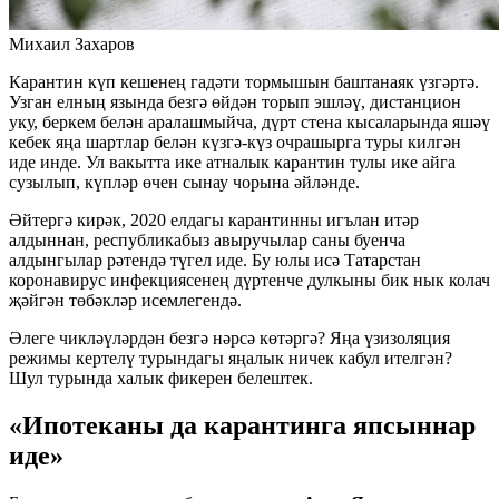
Михаил Захаров
Карантин күп кешенең гадәти тормышын баштанаяк үзгәртә.
Узган елның язында безгә өйдән торып эшләү, дистанцион
уку, беркем белән аралашмыйча, дүрт стена кысаларында яшәү
кебек яңа шартлар белән күзгә-күз очрашырга туры килгән
иде инде. Ул вакытта ике атналык карантин тулы ике айга
сузылып, күпләр өчен сынау чорына әйләнде.
Әйтергә кирәк, 2020 елдагы карантинны игълан итәр
алдыннан, республикабыз авыручылар саны буенча
алдынгылар рәтендә түгел иде. Бу юлы исә Татарстан
коронавирус инфекциясенең дүртенче дулкыны бик нык колач
җәйгән төбәкләр исемлегендә.
Әлеге чикләүләрдән безгә нәрсә көтәргә? Яңа үзизоляция
режимы кертелү турындагы яңалык ничек кабул ителгән?
Шул турында халык фикерен белештек.
«Ипотеканы да карантинга япсыннар
иде»