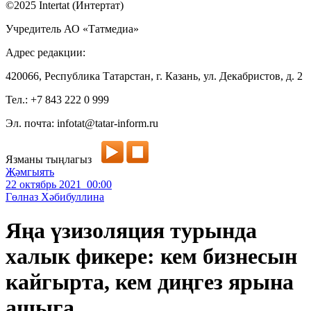
©2025 Intertat (Интертат)
Учредитель АО «Татмедиа»
Адрес редакции:
420066, Республика Татарстан, г. Казань, ул. Декабристов, д. 2
Тел.: +7 843 222 0 999
Эл. почта: infotat@tatar-inform.ru
Язманы тыңлагыз
Җәмгыять
22 октябрь 2021 00:00
Гөлназ Хәбибуллина
Яңа үзизоляция турында
халык фикере: кем бизнесын
кайгырта, кем диңгез ярына
ашыга