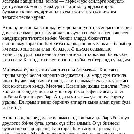
ясатамы вакцинаны, юкмы — һәркем үзе сайларга хокуклы
дип уйлыйм. Әлеге мәҗбүри вакциналау ярдәм кирәк
булмаган кешенең артыннан куып җитеп, ярдәм итәргә
теләгән төсле күренә.
Аннан, читтән караганда, бу коронавирус тирәсендәге истерия
дәүләт оешмаларын һәм анда эшләүче кешеләрне генә яшәтеп
калдырырга теләгән кебек. Чөнки аларда бюджеттан
финанслау каралган һәм хезмәткәрләр эшлиме-юкмы, барыбер
күпмедер эш хакы алып баралар. Ә шәхси оешмалар,
кибетләр, урта һәм кече бизнес бөтенләй таркалып бара. Әле
кичә генә Казанда ике ресторанның ябылуы турында укыдым.
Минемчә, бу пандемия әле тиз генә бетмәячәк. Көн саен
шушы вирус белән көрәштә бюджеттан 3,6 млрд сум тотыла
икән. Бу акчалар кая китәдер, ләкин сәламәтлек саклау өлкәсе
бик кызганыч хәлдә. Мәсәлән, Казанның яхшы саналган 7нче
хастаханәсендә үпкәгә компьютер тамографиясе ясату өчен
нибары бер аппарат бар. Андагы чират — үзе вирус тарату
урыны. Ел ярым эчендә берничә аппарат кына алып куеп була
иде инде.
Аннан соң, кеше дәүләт оешмасында эшләгәндә барыбер шул
дәүләткә бәйле була, артык сүз әйтә алмый. Ә үз бизнесы
булган кешеләр ирекле, бәйсезрәк һәм кануннар белән дә
яхшы таныш. Мәҗбүри вакциналау, халыкны эшендә үк этә-