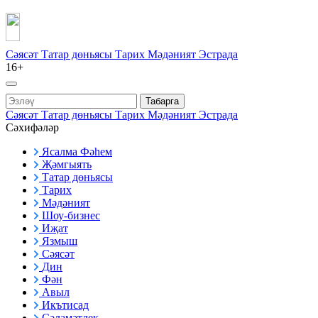
Сәясәт
Татар дөньясы
Тарих
Мәдәният
Эстрада
16+
Табарга
Сәясәт
Татар дөньясы
Тарих
Мәдәният
Эстрада
Сәхифәләр
Ясалма Фәһем
Җәмгыять
Татар дөньясы
Тарих
Мәдәният
Шоу-бизнес
Иҗат
Язмыш
Сәясәт
Дин
Фән
Авыл
Икътисад
Сәламәтлек