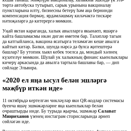
төртә автобуска тутырып, сарык урынына вакциналау
пунктларына илтү, бизнесны бетерү һәм аңа бернинди
компенсация бирмәү, ярдәмләшмәү киләчәктә тискәре
нәтиҗәләргә дә китерергә мөмкин.
Уңай яктан караганда, халык авылларга якынаеп, яшәргә
кайта башламасмы икән дигән өметем бар. Таләпләр тагын
да катгыйланса, вакцина ясатырга теләмәгән кеше авылга
кайтып китәр. Бәлки, шунда нәрсә дә булса җитештерә
башлар? Бу утопик хыял кебек тоелса да, мондый хәлнең
күзәтелүе мөмкин. Шулай ук халыкның финанс кыенлыклары
кичерү аркасында да авылга тартыла башлавы бар, — дип
сөйләде Эльвира.
«2020 ел яңа ысул белән эшләргә
мәҗбүр иткән иде»
11 октябрьдә кертелгән чикләүләр яки QR-кодлар системасы
буенча яшәү эшмәкәрләрне яңа кыенлыклар белән
очраштырды инде. Бу турыда җырчы, эшмәкәр
Салават
Миңнеханов
үзенең инстаграм сторисларында әрнеп
сөйләгән иде.