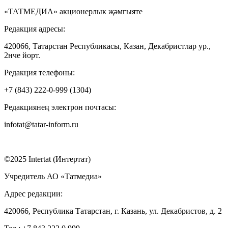
«ТАТМЕДИА» акционерлык җәмгыяте
Редакция адресы:
420066, Татарстан Республикасы, Казан, Декабристлар ур.,
2нче йорт.
Редакция телефоны:
+7 (843) 222-0-999 (1304)
Редакциянең электрон почтасы:
infotat@tatar-inform.ru
©2025 Intertat (Интертат)
Учредитель АО «Татмедиа»
Адрес редакции:
420066, Республика Татарстан, г. Казань, ул. Декабристов, д. 2