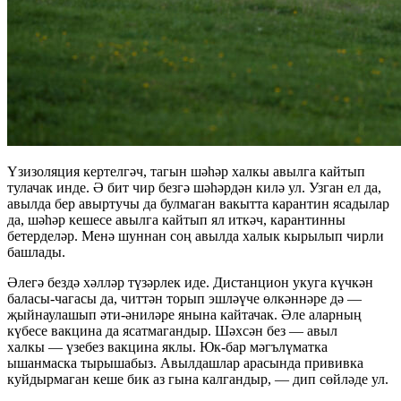
Үзизоляция кертелгәч, тагын шәһәр халкы авылга кайтып
тулачак инде. Ә бит чир безгә шәһәрдән килә ул. Узган ел да,
авылда бер авыртучы да булмаган вакытта карантин ясадылар
да, шәһәр кешесе авылга кайтып ял иткәч, карантинны
бетерделәр. Менә шуннан соң авылда халык кырылып чирли
башлады.
Әлегә бездә хәлләр түзәрлек иде. Дистанцион укуга күчкән
баласы-чагасы да, читтән торып эшләүче өлкәннәре дә —
җыйнаулашып әти-әниләре янына кайтачак. Әле аларның
күбесе вакцина да ясатмагандыр. Шәхсән без — авыл
халкы — үзебез вакцина яклы. Юк-бар мәгълүматка
ышанмаска тырышабыз. Авылдашлар арасында прививка
куйдырмаган кеше бик аз гына калгандыр, — дип сөйләде ул.