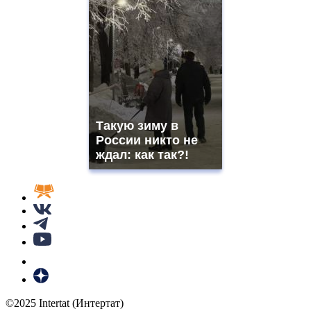
Такую зиму в
России никто не
ждал: как так?!
©2025 Intertat (Интертат)