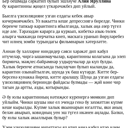
Бер оешмада сәркатип булып эшләүче
Алия Яруллина
бу карантинны җиңел үткәрәчәкбез дип уйлый.
Быелга үзизоляцияне узган елдагы кебек авыр
кичермәячәкбез. Ул вакытта кеше депрессиягә бирелде. Чөнки
беренче тапкыр карантинга ябылганда, халык аңа әзер түгел
иде әле. Тәрәзәдән карарга да куркып, кибеткә азык-төлек
алырга чыкканда перчатка киеп, маскага уранып йөрүләребез
чит илнең зомби турындагы фильмнарын хәтерләтте.
Аннан бу хәлләрне ниндидер сәяси хәрәкәт дип кабул
итүчеләр, чиргә ышанмаучылар, карантинны колагына да элеп
бирмичә, мәҗлес-бәйрәмнәр уздыручылар да күп булды.
Халык беренче атнасында тыңлаучан булып кыланды да,
карантин озынайтылгач, шунда ук баш күтәрде. Китте бер-
берсенә кунакка йөреш, китте аралашу. Шуңа да узган елдагы
үзизоляциянең бернинди файдасы булмады — җәй көне чир
тагын да артты, азды, котырынды.
Ә бу юлы карантинның нәтиҗәсе күренергә мөмкин дип
уйлыйм. Чөнки шушы ике ел эчендә генә бу зәхмәттән күпме
кеше кырылды. Күпме халык якыннарын югалтты, яки аның
белән авырып, ковидның уен эш түгел икәнен аңлады. Бәлки,
бу юлы халык акыллырак булыр?
Үзем үзизоляцияне чираттагы ял итеп кенә кабул итәр идем.