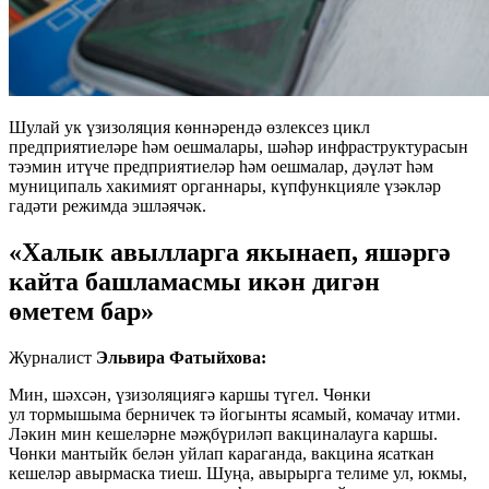
Шулай ук үзизоляция көннәрендә өзлексез цикл
предприятиеләре һәм оешмалары, шәһәр инфраструктурасын
тәэмин итүче предприятиеләр һәм оешмалар, дәүләт һәм
муниципаль хакимият органнары, күпфункцияле үзәкләр
гадәти режимда эшләячәк.
«Халык авылларга якынаеп, яшәргә
кайта башламасмы икән дигән
өметем бар»
Журналист
Эльвира Фатыйхова:
Мин, шәхсән, үзизоляциягә каршы түгел. Чөнки
ул тормышыма берничек тә йогынты ясамый, комачау итми.
Ләкин мин кешеләрне мәҗбүриләп вакциналауга каршы.
Чөнки мантыйк белән уйлап караганда, вакцина ясаткан
кешеләр авырмаска тиеш. Шуңа, авырырга телиме ул, юкмы,