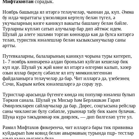
Мифтаховтан
сорадык.
Ноябрь башында ял итәргә теләүчеләр, чыннан да, күп. Әмма
бу илдә чираттагы үзизоляция кертелү белән түгел, ә
укучыларның көзге каникул вакыты башлану белән бәйле.
Турларны күпләп сатып алучылар бар дип әйтмәс идем.
Шулай да әлеге эшләми торган көннәрдә кая да булса китәргә
теләп, туристик юнәлешләр белән кызыксынучылар саны
артты.
Путевкаларны, балаларының каникул чорына туры китереп,
1- 7 ноябрь көннәренә алдан броньләп куйган кешеләр бик
күп иде. Шулай ук җәй көне ял итәргә өлгерми калып, хәзер
озын яллар бирелү сәбәпле ял итү мөмкинлегеннән
файдаланырга теләүчеләр дә бар. Чит илләргә дә, үзебезнең
Сочи, Кырым кебек юнәлешләргә дә сорау зур.
Туристлар арасында бүгенге көндә иң популяр юнәлеш булып
Төркия санала. Шулай ук Мисыр һәм Берләшкән Гарәп
Әмирлекләрен сайлаучылар да бар. Дөрес, соңгысына рейслар
саны чикләнгән булу сәбәпле, урыннар табу бик кыен булачак.
Шуңа күрә тәкъдимнәр юк диярлек, — дип билгеләп үтте ул.
Рамил Мифтахов фикеренчә, чит илләргә бары тик прививка
куйдырып һәм ковид белән авырмавың турында пцр- тестлар
узып кына чыгарга була.