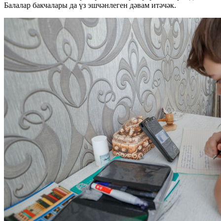
Балалар бакчалары да үз эшчәнлеген дәвам итәчәк.