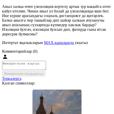
Авыл халкы өчен үзизоляция кертелү артык зур вакыйга итеп
кабул ителми. Чөнки авыл ул болай да үзизоляциядә яши бит.
Ике күрше арасындагы социаль дистанциясе дә җитәрлек.
Бәлки авылга чир ташыйлар дип шәһәр халкын ачуланучы
авыл апасының сүзләрендә күпмедер хаклык бардыр?
Изоляция булгач, изоляция булсын дип, фатирда гына ятсак
дөресрәк булмасмы?
Интертат яңалыкларын
MAX-каналында
укыгыз
Комментарийлар (0)
Фикерегезне калдырыгыз
Теркәлергә
Калган символлар: