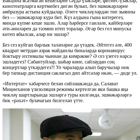
Вакцина ясатмаган кешеләрне сәүдә үзәкләре, фитнес-үзәкләр,
кинотеатрларга кертмибез дигән булып, без эшмәкәрләрне
амбразура астына куйдылар. Әлеге чикләүләрдән төп зыянны
без — эшмәкәрләр күрә бит. Күз алдына гына китерегез,
миндә күпме кеше эшли. Алар һәрберсе гаиләле, кайберләре
әти-әниләрен дә тәэмин итеп торалар. Әгәр без гел минуска
китеп ябылсак, алар ни эшләр?
Без сез куйган барлык таләпәрне дә үтәдек. Әйтегез әле, 400
квадрат метрдан азрак мәйданлы биналарда коронавирус
йоктыру ихтималы чыннан да кимрәкме? Ә сез үзегез нәрсә
эшләдегез? Сабантуйлар, шәһәр көне, сайлаудан соң
концертлар үткәрдегез?! Ул чараларда алып баручылар ник
бер тапкыр дистанция саклагыз дип әйтсәләр икән, — диде ул.
«Интертат» хәбәрчесе белән сөйләшкәндә дә, Салават
Миңнеханов үзизоляция режимы кертелгән яки башка яңа
чикләү шартларында эшләргә туры килгәндә, эшмәкәрләргә
бик «рәхәт» булачагын билгеләп үтте.