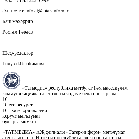
Тел.: +7 843 222 0 999
Эл. почта: infotat@tatar-inform.ru
Баш мөхәррир
Рөстәм Гәрәев
Шеф-редактор
Гөлүзә Ибраһимова
«Татмедиа» республика матбугат һәм массакүләм
коммуникацияләр агентлыгы ярдәме белән чыгарыла.
16+
Әлеге ресурста
16+ категорияләренә
керүче мәгълүмат
булырга мөмкин.
«ТАТМЕДИА» АҖ филиалы «Татар-информ» мәгълүмат
агентлыгының Интертат республика электрон газетасы