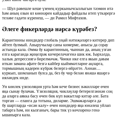
— Шул рәвешле кеше үзенең куркынычсызлыгын тәэмин итә
һәм аның озын ял көннәрен кайдадыр файдалы итеп үткәрергә
теләве гадәти күренеш, — ди Рамил Мифтахов.
Әлеге фикерләрдә нәрсә күрәбез?
Карантинны ниндидер глобаль уңай нәтиҗәләргә китерер дип
әйтеп булмый. Авыручылар саны кимерме, анысы да сорау
астында кала. Әмма бу карантинның, чыннан да, аның узган
елга караганда җиңелрәк кичереләчәгенә шик юк. Һәрхәлдә,
халык депрессиягә бирелмәчәк. Чөнки ике елга якын дәвам
иткән замана афәте безгә кайбер кыйммәтләрне аңларга,
тормышның кадерен күбрәк белергә өйрәтте. Аннан…
куркып, шомланып булса да, без бу чир белән янәшә яшәргә
ияләндек инде.
Ун көнлек үзизоляция урта һәм кече бизнес вәкилләре өчен
яңа сынау булачак. Үзизоляция, чикләүләр бетерелгәннән соң
да аларга аякка басу өчен бик күп вакытлар китәр әле. Бата
торган — еланга да тотына, диләрме. Эшмәкәрләргә дә
бу шартларда «исән калу» өчен ниндидер яңа юнәлеш уйлап
табарга һәм, ни кызганыч, бары тик үз көчләренә генә
ышанырга кала.