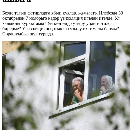
Безне тагын фатирларга ябып куялар, җәмәгать. Илебездә 30
октябрьдән 7 ноябрьгә кадәр үзизоляция игълан ителде. Ул
халыкны куркытамы? Ун көн өйдә утыру уңай нәтиҗә
бирерме? Үзизоляциянең озакка сузылу ихтималы бармы?
Сорашуыбыз шул турыда.