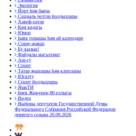
Экология
Йорт һәм бакча
Социаль челтәр йолдызлары
Хәвеф-хәтәр
Көн кадагы
Юмор
Һава торышы һәм ай календаре
Сорау-җавап
Бу кызык!
Файдалы мәгълүмат
Аш-су
Спорт
Татар җырлары һәм клиплары
Югалту
Спорт йолдызлары
ЯшьТИ
Бөек Җиңүнең 80 еллыгы
Видео
Выборы депутатов Государственной Думы
Федерального Собрания Российской Федерации
девятого созыва 20.09.2026