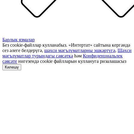
Барлык язмалар
Без cookie-файллар кулланабыз. «Интертат» сайтына кергәндә
сез әлеге белдерүгә,
шәхси мәгълүматларны эшкәртүгә
,
Шәхси
мәгълүматлар турындагы сәясәткә
һәм
Конфиденциальлек
сәясәте
нигезендә cookie файлларын куллануга ризалашасыз
Килешү