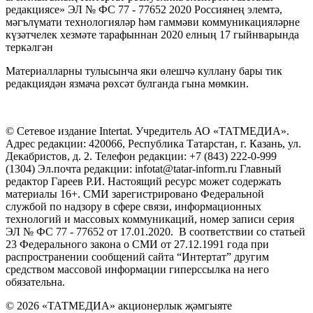
редакциясе» ЭЛ № ФС 77 - 77652 2020 Россиянең элемтә,
мәгълүмати технологияләр һәм гаммәви коммуникацияләрне
күзәтчелек хезмәте тарафыннан 2020 елның 17 гыйнварында
теркәлгән
Материалларны тулысынча яки өлешчә куллану бары тик
редакциядән язмача рөхсәт булганда гына мөмкин.
© Сетевое издание Intertat. Учредитель АО «ТАТМЕДИА».
Адрес редакции: 420066, Республика Татарстан, г. Казань, ул.
Декабристов, д. 2. Телефон редакции: +7 (843) 222-0-999
(1304) Эл.почта редакции: infotat@tatar-inform.ru Главный
редактор Гареев Р.И. Настоящий ресурс может содержать
материалы 16+. СМИ зарегистрировано Федеральной
службой по надзору в сфере связи, информационных
технологий и массовых коммуникаций, номер записи серия
ЭЛ № ФС 77 - 77652 от 17.01.2020. В соответствии со статьей
23 Федерального закона о СМИ от 27.12.1991 года при
распространении сообщений сайта “Интертат” другим
средством массовой информации гиперссылка на него
обязательна.
© 2026 «ТАТМЕДИА» акционерлык җәмгыяте