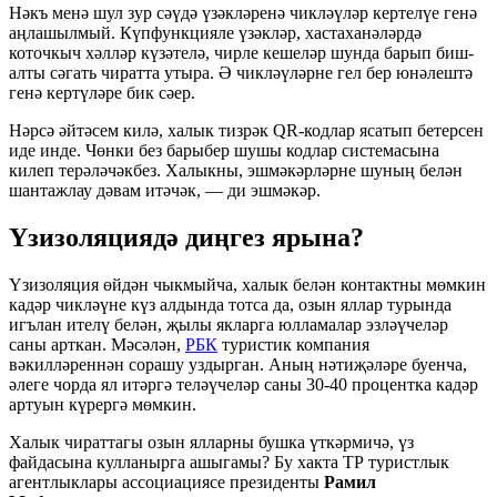
Нәкъ менә шул зур сәүдә үзәкләренә чикләүләр кертелүе генә
аңлашылмый. Күпфункцияле үзәкләр, хастаханәләрдә
коточкыч хәлләр күзәтелә, чирле кешеләр шунда барып биш-
алты сәгать чиратта утыра. Ә чикләүләрне гел бер юнәлештә
генә кертүләре бик сәер.
Нәрсә әйтәсем килә, халык тизрәк QR-кодлар ясатып бетерсен
иде инде. Чөнки без барыбер шушы кодлар системасына
килеп терәләчәкбез. Халыкны, эшмәкәрләрне шуның белән
шантажлау дәвам итәчәк, — ди эшмәкәр.
Үзизоляциядә диңгез ярына?
Үзизоляция өйдән чыкмыйча, халык белән контактны мөмкин
кадәр чикләүне күз алдында тотса да, озын яллар турында
игълан ителү белән, җылы якларга юлламалар эзләүчеләр
саны арткан. Мәсәлән,
РБК
туристик компания
вәкилләреннән сорашу уздырган. Аның нәтиҗәләре буенча,
әлеге чорда ял итәргә теләүчеләр саны 30-40 процентка кадәр
артуын күрергә мөмкин.
Халык чираттагы озын ялларны бушка үткәрмичә, үз
файдасына кулланырга ашыгамы? Бу хакта ТР туристлык
агентлыклары ассоциациясе президенты
Рамил