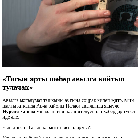
«Тагын ярты шәһәр авылга кайтып
тулачак»
Авылга мәгълүмат ташкыны аз гына соңрак килеп җитә. Мин
шалтыратканда Арча районы Наласа авылында яшәүче
Нурсия ханым
үзизоляция игълан ителүеннән хәбәрдар түгел
иде әле.
Чын диген! Тагын карантин ясыйлармы?!
Үзизоляция болай авыл халкының тормышын тамырдан