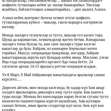
астындагылар, сөйләшмәүчеләр… Башка хастаханәләрдәге
шәфкать туташлары кебек үк эшләр башкарабыз. Уколлар
ясыйбыз, бәйләгечләрне алмаштырабыз, – дип аңлата Алинә.
Алинә кебек контракт буенча хезмәт итүче шәфкать
туташларының күбесе – яшьләр, гаилә корырга өлгермәгән
кызлар.
Монда эшләргә теләүчеләр аз түгел, яшьләр гел килеп тора.
Шуңа да карамастан, хезмәткәрләр җитеп бетми. Көнаралаш
эшләргә тиеш булсак та, көн саен эшләргә туры килгән
вакытлар да була. Бәйрәм, ял көннәрен борчылып көтеп
торабыз. Махсус операциядә һөҗүмнәр, нигәдер, бәйрәм
вакытларында аеруча күп буладыр кебек миңа. Мәсәлән, узган
Яңа елда операцияләребез иртәнге 9да гына бетте. 24
сәгатьтән артык 14-15 яралыга рәттән операция ясадык.
Ул 8 Март, 9 Май бәйрәмнәре вакытындагы яралылар санын
күрсәгез….
Дөресен әйтим, мин монда килгәндә, бу кадәр күп һәм авыр
хәлдәге яралыларны дәваларга әзер түгел идем. Бик кыенга
туры килде. Моның без кинолардан карап белгән сугыш түгел
икәнлеген пациентларны күргәч аңлыйсың. Аяк-куллары
сынып беткән, ачык яралы солдатлар күп килә. Бик күп кан
күрәбез.