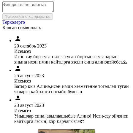
Фикерегезне калдырыгыз
Теркәлергә
Калган символлар:
20 октябрь 2023
Исемсез
Исэн сау йор туган илгэ туган йортына туганарын
янына исэн имин кайтырга язсын сина алинэкэйебез🙏
25 август 2023
Исемсез
Батыр кыз Алинэ,исэн-имин хезмэтенне тогэллэп туган
якларга кайтырга насыйп булсын.
23 август 2023
Исемсез
Унышлар сина, авылдашыбыз Алинэ! Исэн-сау эйлэнеп
кайтырга язсын, хэр-барчагызга🤲