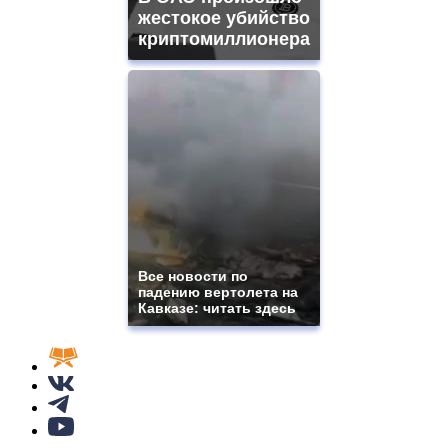
жестокое убийство
криптомиллионера
Все новости по
падению вертолета на
Кавказе: читать здесь