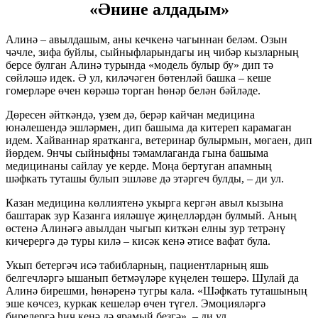
«Әнине алдадым»
Алинә – авылдашым, аны кечкенә чагыннан беләм. Озын
чәчле, зифа буйлы, сыйныфларындагы иң чибәр кызларның
берсе булган Алинә турында «модель булыр бу» дип тә
сөйләшә идек. Ә ул, киләчәген бөтенләй башка – кеше
гомерләре өчен көрәшә торган һөнәр белән бәйләде.
Дөресен әйткәндә, үзем дә, берәр кайчан медицина
юнәлешендә эшләрмен, дип башыма да китереп карамаган
идем. Хайваннар яратканга, ветеринар булырмын, мөгаен, дип
йөрдем. 9нчы сыйныфны тәмамлаганда гына башыма
медицинаны сайлау уе керде. Моңа бертуган апамның
шәфкать туташы булып эшләве дә этәргеч булды, – ди ул.
Казан медицина көллиятенә укырга кергән авыл кызына
баштарак зур Казанга ияләшүе җиңелләрдән булмый. Аның
өстенә Алинәгә авылдан чыгып киткән елны зур тетрәнү
кичерергә дә туры килә – кисәк кенә әтисе вафат була.
Укып бетергәч исә табибларның, пациентларның яшь
белгечләргә ышанып бетмәүләре күңелен төшерә. Шулай да
Алинә бирешми, һөнәренә тугры кала. «Шәфкать туташының
эше көчсез, куркак кешеләр өчен түгел. Эмоцияләргә
бирелергә һич кенә дә ярамый безгә», – ди ул.