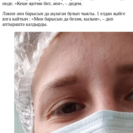
инде. «Кеше җитми бит, әни», – дидем.
Ләкин әни барысын да аңлаган булып чыкты. 1 елдан җәйге
ялга кайткач : «Мин барысын да беләм, кызым», – дип
аптырашта калдырды.