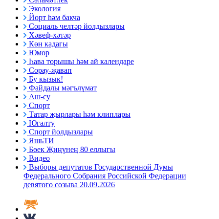
Экология
Йорт һәм бакча
Социаль челтәр йолдызлары
Хәвеф-хәтәр
Көн кадагы
Юмор
Һава торышы һәм ай календаре
Сорау-җавап
Бу кызык!
Файдалы мәгълүмат
Аш-су
Спорт
Татар җырлары һәм клиплары
Югалту
Спорт йолдызлары
ЯшьТИ
Бөек Җиңүнең 80 еллыгы
Видео
Выборы депутатов Государственной Думы
Федерального Собрания Российской Федерации
девятого созыва 20.09.2026