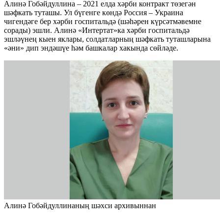
Алинә Гобәйдуллина – 2021 елда хәрби контракт төзегән
шәфкать туташы. Ул бүгенге көндә Россия – Украина
чигендәге бер хәрби госпитальдә (шәһәрен күрсәтмәвемне
сорады) эшли. Алинә «Интертат»ка хәрби госпитальдә
эшләүнең кыен яклары, солдатларның шәфкать туташларына
«әни» дип эндәшүе һәм башкалар хакында сөйләде.
Алинә Гобәйдуллинаның шәхси архивыннан