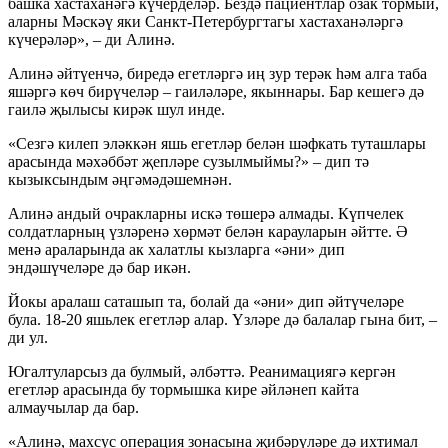
башка хастаханәгә күчерделәр. Бездә пациентлар озак тормый,
аларны Мәскәү яки Санкт-Петербургтагы хастаханәләргә
күчерәләр», – ди Алинә.
Алинә әйтүенчә, биредә егетләргә иң зур терәк һәм алга таба
яшәргә көч бирүчеләр – гаиләләре, якыннары. Бар кешегә дә
гаилә җылысы кирәк шул инде.
«Сезгә килеп эләккән яшь егетләр белән шәфкать туташлары
арасында мәхәббәт җепләре сузылмыймы?» – дип тә
кызыксындым әңгәмәдәшемнән.
Алинә андый очракларны искә төшерә алмады. Күпчелек
солдатларның үзләренә хөрмәт белән карауларын әйтте. Ә
менә араларында ак халатлы кызларга «әни» дип
эндәшүчеләре дә бар икән.
Йокы аралаш саташып та, болай да «әни» дип әйтүчеләре
була. 18-20 яшьлек егетләр алар. Үзләре дә балалар гына бит, –
ди ул.
Югалтуларсыз да булмый, әлбәттә. Реанимациягә кергән
егетләр арасында бу тормышка кире әйләнеп кайта
алмаучылар да бар.
«Алинә, махсус операция зонасына җибәрүләре дә ихтимал