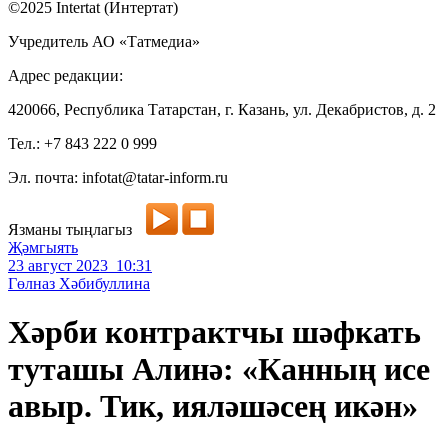
©2025 Intertat (Интертат)
Учредитель АО «Татмедиа»
Адрес редакции:
420066, Республика Татарстан, г. Казань, ул. Декабристов, д. 2
Тел.: +7 843 222 0 999
Эл. почта: infotat@tatar-inform.ru
Язманы тыңлагыз
Җәмгыять
23 август 2023 10:31
Гөлназ Хәбибуллина
Хәрби контрактчы шәфкать
туташы Алинә: «Канның исе
авыр. Тик, ияләшәсең икән»