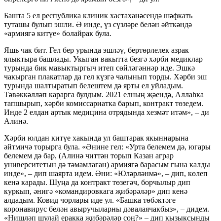
Башта 5 ел республика клиник хастаханәсендә шәфкать
туташы булып эшли. Ә инде, үз сүзләре белән әйткәндә
«армиягә китүе» болайрак була.
Яшь чак бит. Гел бер урында эшләү, бертөрлелек азрак
ялыктыра башлады. Укыган вакытта безгә хәрби медиклар
турында бик мавыктыргыч итеп сөйләгәннәр иде. Эшкә
чакырган плакатлар да гел күзгә чалынып торды. Хәрби эш
турында шалтыратып белештем дә ярты ел уйладым.
Тәвәккәлләп карарга булдым. 2021 елның җәендә, Аллаһка
тапшырып, хәрби комиссариатка барып, контракт төзедем.
Инде 2 елдан артык медицина отрядында хезмәт итәм», – ди
Алинә.
Хәрби юлдан китүе хакында ул баштарак якыннарына
әйтмичә торырга була. «Әнине гел: «Урта белемем дә, югары
белемем дә бар, (Алинә читтән торып Казан аграр
университетын дә тәмамлаган) армиягә барасым гына калды
инде», – дип шаярта идем. Әни: «Юләрләнмә», – дип, көлеп
кенә карады. Шуңа да контракт төзегәч, борчылыр дип
куркып, әнигә «командировкага җибәрәләр» дип кенә
алдадым. Ковид чорлары иде ул. «Башка төбәктәге
коронавирус белән авыручыларны дәвалаячакбыз», – дидем.
«Нишләп шулай еракка җибәрәләр соң?» – дип кызыксынды