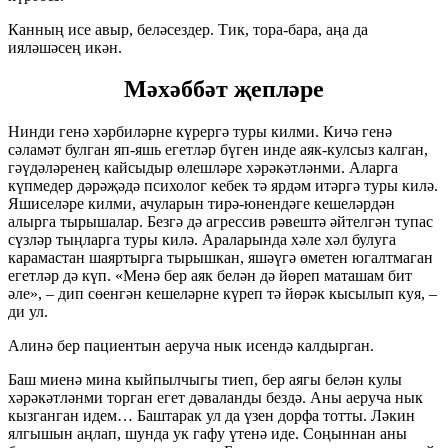
Канның исе авыр, беләсездер. Тик, тора-бара, аңа да
ияләшәсең икән.
Мәхәббәт җепләре
Нинди генә хәрбиләрне күрергә туры килми. Кичә генә
сәламәт булган яп-яшь егетләр бүген инде аяк-кулсыз калган,
гәүдәләренең кайсыдыр өлешләре хәрәкәтләнми. Аларга
күпмедер дәрәҗәдә психолог кебек тә ярдәм итәргә туры килә.
Яшиселәре килми, ачуларын тирә-юнендәге кешеләрдән
алырга тырышалар. Безгә дә агрессив рәвештә әйтелгән тупас
сүзләр тыңларга туры килә. Араларында хәле хәл булуга
карамастан шаяртырга тырышкан, яшәүгә өметен югалтмаган
егетләр дә күп. «Менә бер аяк белән дә йөреп маташам бит
әле», – дип сөенгән кешеләрне күреп тә йөрәк кысылып куя, –
ди ул.
Алинә бер пациентын аеруча нык исендә калдырган.
Баш миенә мина кыйпылчыгы тиеп, бер аягы белән кулы
хәрәкәтләнми торган егет дәваланды бездә. Аны аеруча нык
кызганган идем… Баштарак ул да үзен дорфа тотты. Ләкин
ялгышын аңлап, шунда ук гафу үтенә иде. Соңыннан аны