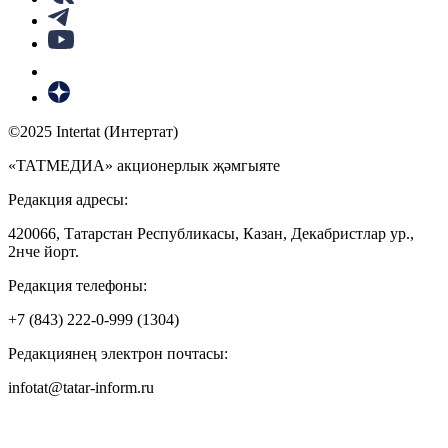
©2025 Intertat (Интертат)
«ТАТМЕДИА» акционерлык җәмгыяте
Редакция адресы:
420066, Татарстан Республикасы, Казан, Декабристлар ур.,
2нче йорт.
Редакция телефоны:
+7 (843) 222-0-999 (1304)
Редакциянең электрон почтасы:
infotat@tatar-inform.ru