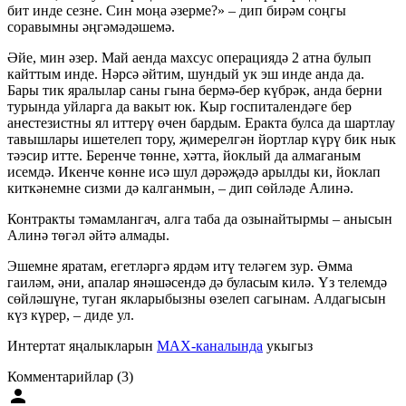
бит инде сезне. Син моңа әзерме?» – дип бирәм соңгы
соравымны әңгәмәдәшемә.
Әйе, мин әзер. Май аенда махсус операциядә 2 атна булып
кайттым инде. Нәрсә әйтим, шундый ук эш инде анда да.
Бары тик яралылар саны гына бермә-бер күбрәк, анда берни
турында уйларга да вакыт юк. Кыр госпиталендәге бер
анестезистны ял иттерү өчен бардым. Еракта булса да шартлау
тавышлары ишетелеп тору, җимерелгән йортлар күрү бик нык
тәэсир итте. Беренче төнне, хәтта, йоклый да алмаганым
исемдә. Икенче көнне исә шул дәрәҗәдә арылды ки, йоклап
киткәнемне сизми дә калганмын, – дип сөйләде Алинә.
Контракты тәмамлангач, алга таба да озынайтырмы – анысын
Алинә төгәл әйтә алмады.
Эшемне яратам, егетләргә ярдәм итү теләгем зур. Әмма
гаиләм, әни, апалар янәшәсендә дә буласым килә. Үз телемдә
сөйләшүне, туган якларыбызны өзелеп сагынам. Алдагысын
күз күрер, – диде ул.
Интертат яңалыкларын
MAX-каналында
укыгыз
Комментарийлар (3)