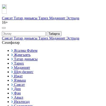
Сәясәт
Татар дөньясы
Тарих
Мәдәният
Эстрада
16+
Табарга
Сәясәт
Татар дөньясы
Тарих
Мәдәният
Эстрада
Сәхифәләр
Ясалма Фәһем
Җәмгыять
Татар дөньясы
Тарих
Мәдәният
Шоу-бизнес
Иҗат
Язмыш
Сәясәт
Дин
Фән
Авыл
Икътисад
Сәламәтлек