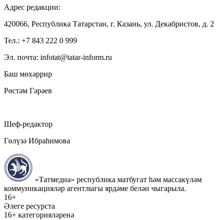
Адрес редакции:
420066, Республика Татарстан, г. Казань, ул. Декабристов, д. 2
Тел.: +7 843 222 0 999
Эл. почта: infotat@tatar-inform.ru
Баш мөхәррир
Рөстәм Гәрәев
Шеф-редактор
Гөлүзә Ибраһимова
«Татмедиа» республика матбугат һәм массакүләм
коммуникацияләр агентлыгы ярдәме белән чыгарыла.
16+
Әлеге ресурста
16+ категорияләренә