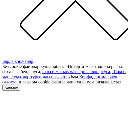
Барлык язмалар
Без cookie-файллар кулланабыз. «Интертат» сайтына кергәндә
сез әлеге белдерүгә,
шәхси мәгълүматларны эшкәртүгә
,
Шәхси
мәгълүматлар турындагы сәясәткә
һәм
Конфиденциальлек
сәясәте
нигезендә cookie файлларын куллануга ризалашасыз
Килешү