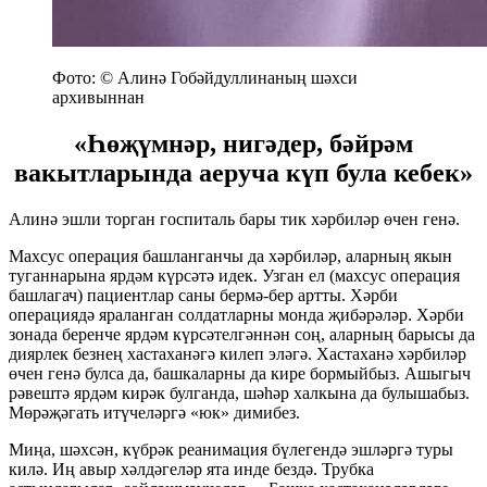
Фото: © Алинә Гобәйдуллинаның шәхси
архивыннан
«Һөҗүмнәр, нигәдер, бәйрәм
вакытларында аеруча күп була кебек»
Алинә эшли торган госпиталь бары тик хәрбиләр өчен генә.
Махсус операция башланганчы да хәрбиләр, аларның якын
туганнарына ярдәм күрсәтә идек. Узган ел (махсус операция
башлагач) пациентлар саны бермә-бер артты. Хәрби
операциядә яраланган солдатларны монда җибәрәләр. Хәрби
зонада беренче ярдәм күрсәтелгәннән соң, аларның барысы да
диярлек безнең хастаханәгә килеп эләгә. Хастаханә хәрбиләр
өчен генә булса да, башкаларны да кире бормыйбыз. Ашыгыч
рәвештә ярдәм кирәк булганда, шәһәр халкына да булышабыз.
Мөрәҗәгать итүчеләргә «юк» димибез.
Миңа, шәхсән, күбрәк реанимация бүлегендә эшләргә туры
килә. Иң авыр хәлдәгеләр ята инде бездә. Трубка