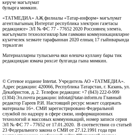
керүче мәгълүмат
булырга мөмкин.
«ТАТМЕДИА» АҖ филиалы «Татар-информ» мәгълүмат
агентлыгының Интертат республика электрон газетасы
редакциясе» ЭЛ № ФС 77 - 77652 2020 Россиянең элемтә,
мәгълүмати технологияләр һәм гаммәви коммуникацияләрне
күзәтчелек хезмәте тарафыннан 2020 елның 17 гыйнварында
теркәлгән
Материалларны тулысынча яки өлешчә куллану бары тик
редакциядән язмача рөхсәт булганда гына мөмкин.
© Сетевое издание Intertat. Учредитель АО «ТАТМЕДИА».
Адрес редакции: 420066, Республика Татарстан, г. Казань, ул.
Декабристов, д. 2. Телефон редакции: +7 (843) 222-0-999
(1304) Эл.почта редакции: infotat@tatar-inform.ru Главный
редактор Гареев Р.И. Настоящий ресурс может содержать
материалы 16+. СМИ зарегистрировано Федеральной
службой по надзору в сфере связи, информационных
технологий и массовых коммуникаций, номер записи серия
ЭЛ № ФС 77 - 77652 от 17.01.2020. В соответствии со статьей
23 Федерального закона о СМИ от 27.12.1991 года при