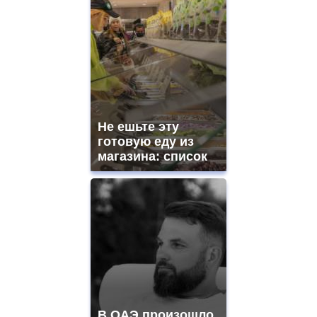
Не ешьте эту
готовую еду из
магазина: список
В ОАЭ произошло