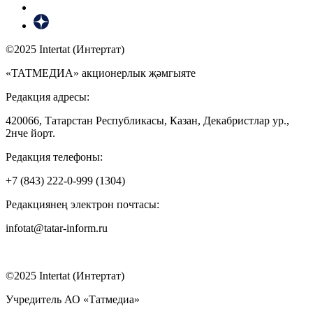
©2025 Intertat (Интертат)
«ТАТМЕДИА» акционерлык җәмгыяте
Редакция адресы:
420066, Татарстан Республикасы, Казан, Декабристлар ур.,
2нче йорт.
Редакция телефоны:
+7 (843) 222-0-999 (1304)
Редакциянең электрон почтасы:
infotat@tatar-inform.ru
©2025 Intertat (Интертат)
Учредитель АО «Татмедиа»