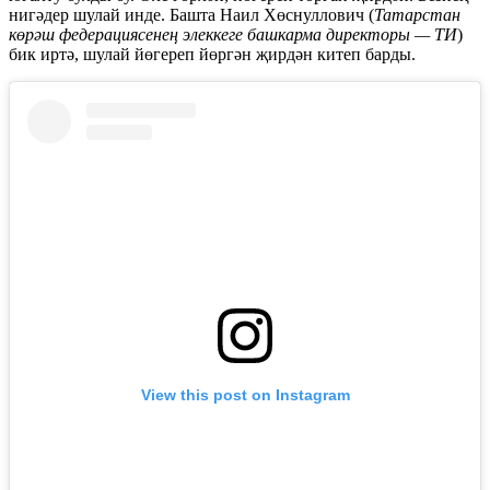
нигәдер шулай инде. Башта Наил Хөснуллович (
Татарстан
көрәш федерациясенең элеккеге башкарма директоры — ТИ
)
бик иртә, шулай йөгереп йөргән җирдән китеп барды.
View this post on Instagram