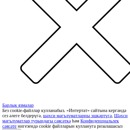
Барлык язмалар
Без cookie-файллар кулланабыз. «Интертат» сайтына кергәндә
сез әлеге белдерүгә,
шәхси мәгълүматларны эшкәртүгә
,
Шәхси
мәгълүматлар турындагы сәясәткә
һәм
Конфиденциальлек
сәясәте
нигезендә cookie файлларын куллануга ризалашасыз