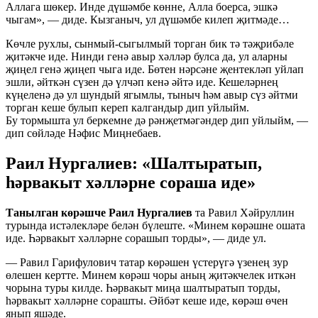
Аллага шөкер. Инде дүшәмбе көнне, Алла боерса, эшкә
чыгам», — диде. Кызганыч, ул дүшәмбе килеп җитмәде…
Көчле рухлы, сынмый-сыгылмый торган бик тә тәҗрибәле
җитәкче иде. Нинди генә авыр хәлләр булса да, ул аларны
җиңел генә җиңеп чыга иде. Бөтен нәрсәне җентекләп уйлап
эшли, әйткән сүзен дә үлчәп кенә әйтә иде. Кешеләрнең
күңеленә дә ул шундый ягымлы, тыныч һәм авыр сүз әйтми
торган кеше булып кереп калгандыр дип уйлыйм.
Бу тормышта ул беркемне дә рәнҗетмәгәндер дип уйлыйм, —
дип сөйләде Нәфис Миңнебаев.
Раил Нургалиев: «Шалтыратып,
һәрвакыт хәлләрне сораша иде»
Танылган көрәшче Раил Нургалиев
та Равил Хәйруллин
турында истәлекләре белән бүлеште. «Минем көрәшне ошата
иде. Һәрвакыт хәлләрне сорашып торды», — диде ул.
— Равил Гарифулович татар көрәшен үстерүгә үзенең зур
өлешен кертте. Минем көрәш чоры аның җитәкчелек иткән
чорына туры килде. Һәрвакыт миңа шалтыратып торды,
һәрвакыт хәлләрне сорашты. Әйбәт кеше иде, көрәш өчен
янып яшәде.