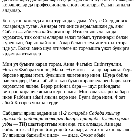
көрәшчеләр дә профессиональ спорт осталары булып таныла
алдылар.
Бер туган көнендә аның турында яздым. Ул үзе Свердловск
якларында туган. Аннары әти-әнисе аерылышкан да, аны
Сабага — әбисенә кайтарганнар. Әтисен яшь чагында
күрмәгән, тик соңгы елларда эзләп табып, туганнары белән
күрешкән, барып кайткан. Алар белән элемтәне тотып тора
иде ул. Бәлки менә шул ятимлеге дә тормышта үҗәт булырга
ярдәм дә иткәндер.
Мин ул буынга карап торам. Анда Фатыйх Сибгатуллин,
Әгъзам Фәйзрахманов, Марат Әхмәтов — алар һәрвакыт бер-
берсенә ярдәм итеп, булышып яшәгәннәр икән. Шуңа бәйле
рәвештәдер, Равил абый өлкән буын көрәшчеләрен һәрвакыт
хөрмәтләп яшәде. Берәр районга бара — шул райондагы
ветеран көрәшче янына кереп чыга. Минзәлә якларына бара
икән Раббани абый янына керә иде, Буага бара икән, Фоат
абый Козарев янына керде.
Сабадагы ярыш алдыннан (1-
2 октярьдә Сабада яшьләр
арасында районара «диварга дивар» принцибы буенча ярыш
узды — ТИ
) шалтыраттым мин аңа, тик алмады. Аннары
сөйләштек. «Шундый-шундый хәлләр, әлегә хастаханәдә әле.
Бу ярышка бармыйм инде», — диде. Әүхәт абый