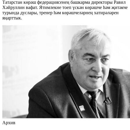
Татарстан көрәш федерациясенең башкарма директоры Равил
Хәйруллин вафат. Ятимлекне тоеп үскән көрәшче һәм җитәкче
турында дуслары, тренер һәм көрәшчеләрнең хатирәләрен
яңарттык.
Архив