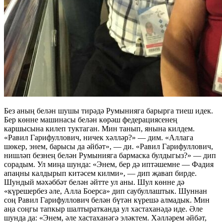
Без аның белән шушы тирәдә Румынияга барырга тиеш идек.
Бер көнне машинасы белән көрәш федерациясенең
каршысына килеп туктаган. Мин танып, янына килдем.
«Равил Гарифуллович, ничек хәлләр?» — дим. «Аллага
шөкер, энем, барысы да әйбәт», — ди. «Равил Гарифуллович,
нишләп безнең белән Румынияга бармаска булдыгыз?» — дип
сорадым. Ул миңа шунда: «Энем, бер дә иптәшемне — Фадия
апаңны калдырып китәсем килми», — дип җавап бирде.
Шундый мәхәббәт белән әйтте ул аны. Шул көнне дә
«күрешербез әле, Алла Боерса» дип саубуллаштык. Шуннан
соң Равил Гарифуллович белән бүтән күрешә алмадык. Мин
аңа соңгы тапкыр шалтыратканда ул хастаханәдә иде. Әле
шунда да: «Энем, әле хастаханәгә эләктем. Хәлләрем әйбәт,