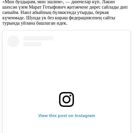
«Мин булдырам, мин эшлим», — диючеләр күп. Ләкин
шәхсән үзем Марат Готыфович җитәкчене дөрес сайлады дип
саныйм. Наил абыйның бүлмәсендә утырды, беркая
күченмәде. Шунда ук без көрәш федерациясенең сайты
турында уйлана башлаган идек.
View this post on Instagram