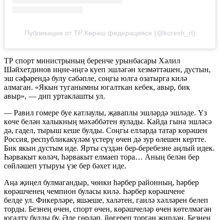
Публикация от ТР Көрәш федерациясе (@koresh_rt)
ТР спорт министрының беренче урынбасары Хәлил
Шәйхетдинов иңне-иңгә куеп эшләгән хезмәттәшен, дустын,
эш сәфәрендә булу сәбәпле, соңгы юлга озатырга килә
алмаган. «Якын туганымны югалткан кебек, авыр, бик
авыр», — дип уртаклашты ул.
— Равил гомере буе катлаулы, җаваплы эшләрдә эшләде. Үз
көче белән халыкның мәхәббәтен яулады. Кайда гына эшләсә
дә, гадел, тырыш кеше булды. Соңгы елларда татар көрәшен
Россия, республикакүләм үстерү өчен дә зур өлешен кертте.
Бик якын дустым иде. Ярты сүздән бер-беребезне аңлый идек.
Һәрвакыт көләч, һәрвакыт елмаеп тора… Аның белән бер
сөйләшеп утыруы үзе бер бәхет иде.
Аңа җиңел булмагандыр, чөнки һәрбер районның, һәрбер
көрәшченең чемпион буласы килә. Һәрбер көрәшчене
белде ул. Фикерләре, яшәеше, халәтен, гаилә хәлләрен белеп
торды. Безнең өчен, спорт өчен, көрәшчеләр өчен көтелмәгән
югалту булды бу. Әле гөрләп, йөгереп торган җирдән. Безнең