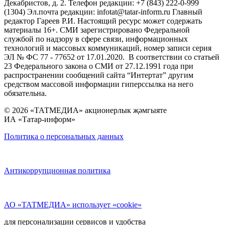
Декабристов, д. 2. Телефон редакции: +7 (843) 222-0-999
(1304) Эл.почта редакции: infotat@tatar-inform.ru Главный
редактор Гареев Р.И. Настоящий ресурс может содержать
материалы 16+. СМИ зарегистрировано Федеральной
службой по надзору в сфере связи, информационных
технологий и массовых коммуникаций, номер записи серия
ЭЛ № ФС 77 - 77652 от 17.01.2020. В соответствии со статьей
23 Федерального закона о СМИ от 27.12.1991 года при
распространении сообщений сайта “Интертат” другим
средством массовой информации гиперссылка на него
обязательна.
© 2026 «ТАТМЕДИА» акционерлык җәмгыяте
ИА «Татар-информ»
Политика о персональных данных
Антикоррупционная политика
АО «ТАТМЕДИА» использует «cookie»
для персонализации сервисов и удобства