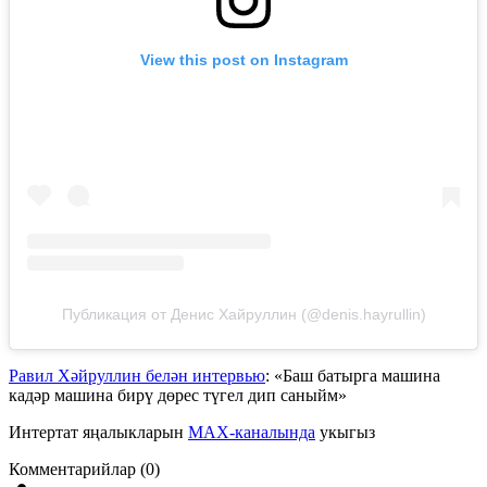
View this post on Instagram
Публикация от Денис Хайруллин (@denis.hayrullin)
Равил Хәйруллин белән интервью
: «Баш батырга машина
кадәр машина бирү дөрес түгел дип саныйм»
Интертат яңалыкларын
MAX-каналында
укыгыз
Комментарийлар (0)