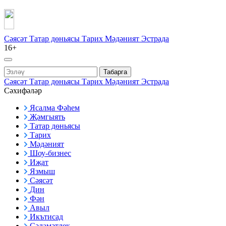
Сәясәт
Татар дөньясы
Тарих
Мәдәният
Эстрада
16+
Табарга
Сәясәт
Татар дөньясы
Тарих
Мәдәният
Эстрада
Сәхифәләр
Ясалма Фәһем
Җәмгыять
Татар дөньясы
Тарих
Мәдәният
Шоу-бизнес
Иҗат
Язмыш
Сәясәт
Дин
Фән
Авыл
Икътисад
Сәламәтлек