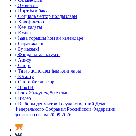
Экология
Йорт һәм бакча
Социаль челтәр йолдызлары
Хәвеф-хәтәр
Көн кадагы
Юмор
Һава торышы һәм ай календаре
Сорау-җавап
Бу кызык!
Файдалы мәгълүмат
Аш-су
Спорт
Татар җырлары һәм клиплары
Югалту
Спорт йолдызлары
ЯшьТИ
Бөек Җиңүнең 80 еллыгы
Видео
Выборы депутатов Государственной Думы
Федерального Собрания Российской Федерации
девятого созыва 20.09.2026