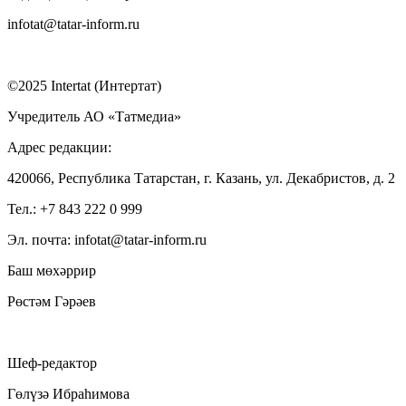
infotat@tatar-inform.ru
©2025 Intertat (Интертат)
Учредитель АО «Татмедиа»
Адрес редакции:
420066, Республика Татарстан, г. Казань, ул. Декабристов, д. 2
Тел.: +7 843 222 0 999
Эл. почта: infotat@tatar-inform.ru
Баш мөхәррир
Рөстәм Гәрәев
Шеф-редактор
Гөлүзә Ибраһимова