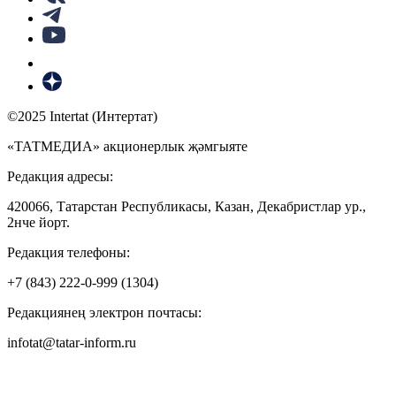
©2025 Intertat (Интертат)
«ТАТМЕДИА» акционерлык җәмгыяте
Редакция адресы:
420066, Татарстан Республикасы, Казан, Декабристлар ур.,
2нче йорт.
Редакция телефоны:
+7 (843) 222-0-999 (1304)
Редакциянең электрон почтасы:
infotat@tatar-inform.ru