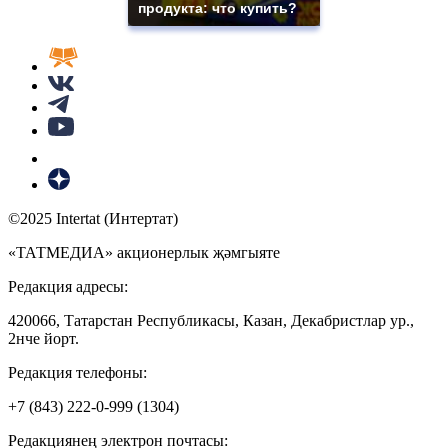
продукта: что купить?
©2025 Intertat (Интертат)
«ТАТМЕДИА» акционерлык җәмгыяте
Редакция адресы:
420066, Татарстан Республикасы, Казан, Декабристлар ур.,
2нче йорт.
Редакция телефоны:
+7 (843) 222-0-999 (1304)
Редакциянең электрон почтасы: