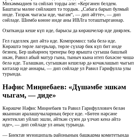
Мөхәммәдиев та сөйләп торды әле: «Кергәнен белдем.
Баштагы мәлне сөйләшеп тә тордык. „Сабага барып булмый
инде. Тизрәк чыгасы иде, чыгам“, — дип әйтте», — дип
сөйләде. Шимбә көнне инде аны ИВЛга тоташтырганнар.
Озатканда кеше күп иде, барысы да көрәшчеләр иде диярлек.
Гел гаделлек дип әйтә иде. Компромисс таба белә иде.
Көрәштә төрле лагерьлар, төрле сүзләр бик күп бит инде
безнең. Бер шәһәрнең тренеры бер ярышта сугыша башлый
икән, Равил абый матур гына, тыныч кына итеп бәхәсне чишә
белә иде. Талашкан, сугышкан кешеләр дә кочаклашып чыгып
китәләр иде аннары, — дип сөйләде ул Равил Гарифулла улы
турында.
Нәфис Миңнебаев: «Дүшәмбе эшкәм
чыгам, — диде»
Көрәшче Нәфис Миңнебаев та Равил Гарифуллович белән
якыннан аралашучыларның берсе иде. «Бөтен нәрсәне
җентекләп уйлап эшли, әйткән сүзен дә үлчәп кенә әйтә
иде», — дип сөйләде ул аның турында.
— Биектау муниципаль районының башкарма комитетында