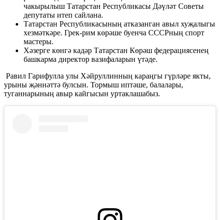
чакырылыш Татарстан Республикасы Дәүләт Советы
депутаты итеп сайлана.
Татарстан Республикасының атказанган авыл хуҗалыгы
хезмәткәре. Грек-рим көрәше буенча СССРның спорт
мастеры.
Хәзерге көнгә кадәр Татарстан Көрәш федерациясенең
башкарма директор вазифаларын үтәде.
Равил Гарифулла улы Хәйруллинның караңгы гүрләре якты,
урыны җәннәттә булсын. Тормыш иптәше, балалары,
туганнарының авыр кайгысын уртаклашабыз.