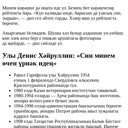
Минем көрәшне дә ошата иде ул. Безнең бит көрәшчеләр
рейтингы бара. «Күп калмады инде, барысын да узасың син,
тырыш», — дип гел әйтеп торды. Хәзер мин ул рейтингта
беренче.
Авырганын белмәдем. Шушы хәл булыр алдыннан ун-унбиш
көн элек кенә бергә төшкән архивтагы фотоларны
да җибәрде, — дип сөйләде ул.
Улы Денис Хәйруллин: «Син минем
өчен үрнәк идең»
Равил Гарифулла улы Хәйруллин 1954
елның 1 февралендә Свердловск өлкәсенең
Краснотурьинск районында туа.
1980 елда Казан ветеринария институтын тәмамлый.
1980-1994 елларда — Арча районында баш зоотехник,
аннары колхоз рәисе булып эшли.
1994-1998 еллар-администрация башлыгының беренче
урынбасары, аннары Питрәч районы авыл хуҗалыгы
идарәсе башлыгы.
1998 елда Татарстан Республикасының Балык Бистәсе
районы администрациясен җитәкли башлый. Икенче