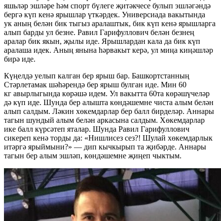
яшьләр эшләре һәм спорт бүлеге җитәкчесе булып эшләгәндә
бергә күп кенә ярышлар үткәрдек. Универсиада вакытында
ук аның белән бик тыгыз аралаштык, бик күп кенә ярышларга
алып барды ул безне. Равил Гарифуллович белән безнең
аралар бик якын, җылы иде. Ярышлардан кала да бик күп
аралаша идек. Аның янына һәрвакыт керә, ул миңа киңәшләр
бирә иде.
Күңелдә уелып калган бер ярыш бар. Башкортстанның
Стәрлетамак шәһәрендә бер ярыш булган иде. Мин 60
кг авырлыгында көрәшә идем. Ул вакытта 60та көрәшүчеләр
дә күп иде. Шунда бер алышта көндәшемне чиста алым белән
алып салдым. Ләкин хөкемдарлар бер балл бирделәр. Аннары
тагын шундый алым белән аркасына салдым. Хөкемдарлар
ике балл күрсәтеп яталар. Шунда Равил Гарифуллович
сикереп кенә торды да: «Нишлисез сез?! Шулай хөкемдарлык
итәргә ярыймыни?» — дип кычкырып та җибәрде. Аннары
тагын бер алым эшләп, көндәшемне җиңеп чыктым.