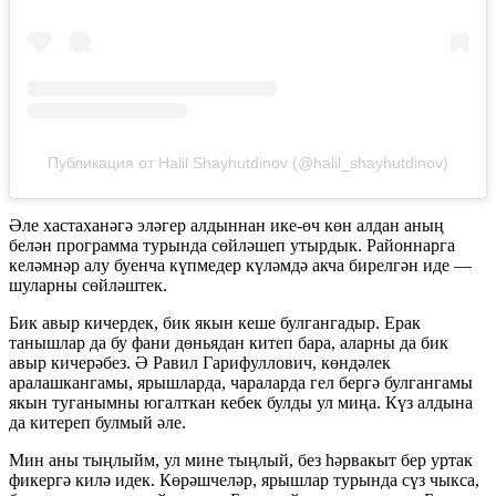
Публикация от Halil Shayhutdinov (@halil_shayhutdinov)
Әле хастаханәгә эләгер алдыннан ике-өч көн алдан аның
белән программа турында сөйләшеп утырдык. Районнарга
келәмнәр алу буенча күпмедер күләмдә акча бирелгән иде —
шуларны сөйләштек.
Бик авыр кичердек, бик якын кеше булгангадыр. Ерак
танышлар да бу фани дөньядан китеп бара, аларны да бик
авыр кичерәбез. Ә Равил Гарифуллович, көндәлек
аралашкангамы, ярышларда, чараларда гел бергә булгангамы
якын туганымны югалткан кебек булды ул миңа. Күз алдына
да китереп булмый әле.
Мин аны тыңлыйм, ул мине тыңлый, без һәрвакыт бер уртак
фикергә килә идек. Көрәшчеләр, ярышлар турында сүз чыкса,