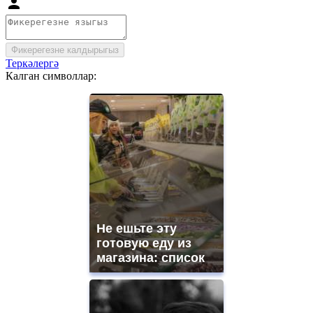
Фикерегезне калдырыгыз
Теркәлергә
Калган символлар:
Не ешьте эту
готовую еду из
магазина: список