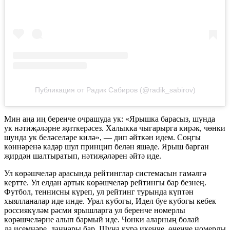
Публикация от Радик Сабиров (@radik_sabirov)
Мин аңа иң беренче очрашуда ук: «Ярышка барасыз, шунда
ук нәтиҗәләрне җиткерәсез. Халыкка чыгарырга кирәк, чөнки
шунда ук беләселәре килә», — дип әйткән идем. Соңгы
көннәренә кадәр шул принцип белән яшәде. Ярыш барган
җирдән шалтыратып, нәтиҗәләрен әйтә иде.
Ул көрәшчеләр арасында рейтинглар системасын гамәлгә
кертте. Ул елдан артык көрәшчеләр рейтингы бар безнең.
Футбол, теннисны күреп, ул рейтинг турында күптән
хыялланалар иде инде. Урал кубогы, Идел буе кубогы кебек
россиякүләм рәсми ярышларга ул беренче номерлы
көрәшчеләрне алып бармый иде. Чөнки аларның болай
да исемнәре, даннары бар. Шуңа күрә икенче, өченче номерлы