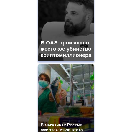
В ОАЭ произошло
жестокое убийство
криптомиллионера
В магазинах России
ажиотаж из-за этого