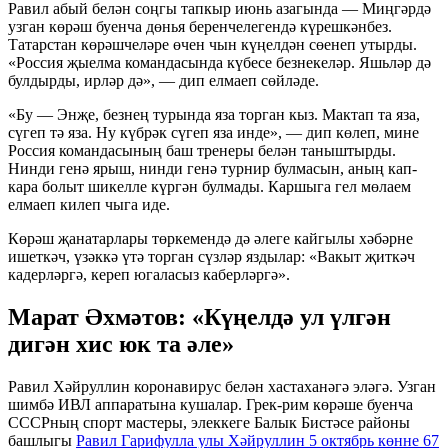
Равил абый белән соңгы тапкыр июнь азагында — Миңгәрдә
узган көрәш буенча дөнья беренчелегендә күрешкәнбез.
Татарстан көрәшчеләре өчен чын күңелдән сөенеп утырды.
«Россия җыелма командасында күбесе безнекеләр. Яшьләр дә
булдырды, ирләр дә», — дип елмаеп сөйләде.
«Бу — Энҗе, безнең турында яза торган кыз. Мактап та яза,
сүгеп тә яза. Ну күбрәк сүгеп яза инде», — дип көлеп, мине
Россия командасының баш тренеры белән таныштырды.
Нинди генә ярыш, нинди генә турнир булмасын, аның кап-
кара болыт шикелле күргән булмады. Каршыга гел мөлаем
елмаеп килеп чыга иде.
Көрәш җанатарлары төркемендә дә әлеге кайгылы хәбәрне
ишеткәч, үзәккә үтә торган сүзләр яздылар: «Вакыт җиткәч
кадерләргә, кереп югаласыз каберләргә».
Марат Әхмәтов: «Күңелдә ул үлгән
дигән хис юк та әле»
Равил Хәйруллин коронавирус белән хастаханәгә эләгә. Узган
шимбә ИВЛ аппаратына кушалар. Грек-рим көрәше буенча
СССРның спорт мастеры, элеккеге Балык Бистәсе районы
башлыгы
Равил Гарифулла улы Хәйруллин 5 октябрь көнне 67