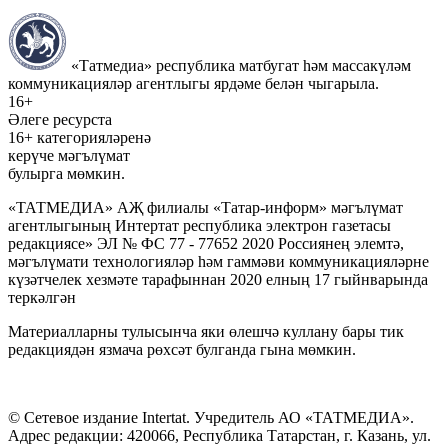
«Татмедиа» республика матбугат һәм массакүләм
коммуникацияләр агентлыгы ярдәме белән чыгарыла.
16+
Әлеге ресурста
16+ категорияләренә
керүче мәгълүмат
булырга мөмкин.
«ТАТМЕДИА» АҖ филиалы «Татар-информ» мәгълүмат
агентлыгының Интертат республика электрон газетасы
редакциясе» ЭЛ № ФС 77 - 77652 2020 Россиянең элемтә,
мәгълүмати технологияләр һәм гаммәви коммуникацияләрне
күзәтчелек хезмәте тарафыннан 2020 елның 17 гыйнварында
теркәлгән
Материалларны тулысынча яки өлешчә куллану бары тик
редакциядән язмача рөхсәт булганда гына мөмкин.
© Сетевое издание Intertat. Учредитель АО «ТАТМЕДИА».
Адрес редакции: 420066, Республика Татарстан, г. Казань, ул.