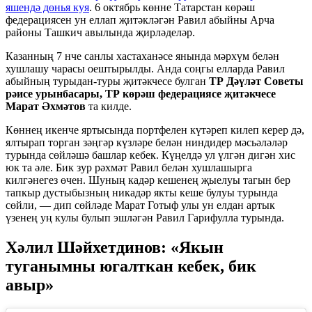
яшендә дөнья куя
. 6 октябрь көнне Татарстан көрәш
федерациясен ун еллап җитәкләгән Равил абыйны Арча
районы Ташкич авылында җирләделәр.
Казанның 7 нче санлы хастаханәсе янында мәрхүм белән
хушлашу чарасы оештырылды. Анда соңгы елларда Равил
абыйның турыдан-туры җитәкчесе булган
ТР Дәүләт Советы
рәисе урынбасары, ТР көрәш федерациясе җитәкчесе
Марат Әхмәтов
та килде.
Көннең икенче яртысында портфелен күтәреп килеп керер дә,
ялтырап торган зәңгәр күзләре белән ниндидер мәсьәләләр
турында сөйләшә башлар кебек. Күңелдә ул үлгән дигән хис
юк та әле. Бик зур рәхмәт Равил белән хушлашырга
килгәнегез өчен. Шуның кадәр кешенең җыелуы тагын бер
тапкыр дустыбызның никадәр якты кеше булуы турында
сөйли, — дип сөйләде Марат Готыф улы ун елдан артык
үзенең уң кулы булып эшләгән Равил Гарифулла турында.
Хәлил Шәйхетдинов: «Якын
туганымны югалткан кебек, бик
авыр»