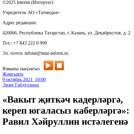
©2025 Intertat (Интертат)
Учредитель АО «Татмедиа»
Адрес редакции:
420066, Республика Татарстан, г. Казань, ул. Декабристов, д. 2
Тел.: +7 843 222 0 999
Эл. почта: infotat@tatar-inform.ru
Язманы тыңлагыз
Җәмгыять
9 октябрь 2021 10:00
Энҗе Габдуллина
«Вакыт җиткәч кадерләргә,
кереп югаласыз каберләргә»:
Равил Хәйруллин истәлегенә