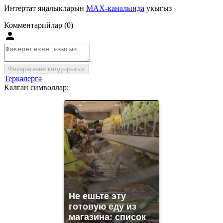
Интертат яңалыкларын
MAX-каналында
укыгыз
Комментарийлар (0)
Фикерегезне калдырыгыз
Теркәлергә
Калган символлар:
Не ешьте эту
готовую еду из
магазина: список