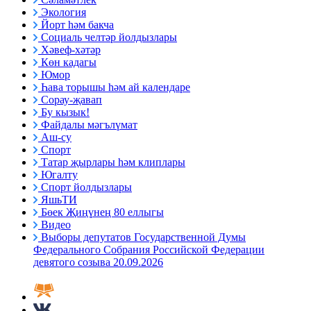
Экология
Йорт һәм бакча
Социаль челтәр йолдызлары
Хәвеф-хәтәр
Көн кадагы
Юмор
Һава торышы һәм ай календаре
Сорау-җавап
Бу кызык!
Файдалы мәгълүмат
Аш-су
Спорт
Татар җырлары һәм клиплары
Югалту
Спорт йолдызлары
ЯшьТИ
Бөек Җиңүнең 80 еллыгы
Видео
Выборы депутатов Государственной Думы
Федерального Собрания Российской Федерации
девятого созыва 20.09.2026