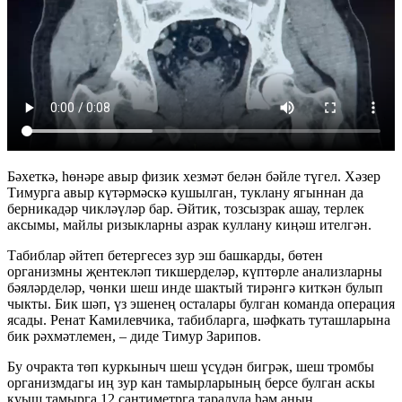
Бәхеткә, һөнәре авыр физик хезмәт белән бәйле түгел. Хәзер
Тимурга авыр күтәрмәскә кушылган, туклану ягыннан да
берникадәр чикләүләр бар. Әйтик, тозсызрак ашау, терлек
аксымы, майлы ризыкларны азрак куллану киңәш ителгән.
Табиблар әйтеп бетергесез зур эш башкарды, бөтен
организмны җентекләп тикшерделәр, күптөрле анализларны
бәяләрделәр, чөнки шеш инде шактый тирәнгә киткән булып
чыкты. Бик шәп, үз эшенең осталары булган команда операция
ясады. Ренат Камилевчика, табибларга, шәфкать туташларына
бик рәхмәтлемен, – диде Тимур Зарипов.
Бу очракта төп куркыныч шеш үсүдән бигрәк, шеш тромбы
организмдагы иң зур кан тамырларының берсе булган аскы
куыш тамырга 12 сантиметрга таралуда һәм аның