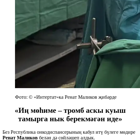
Фото: © «Интертат»ка Ренат Маликов җибәрде
«Иң мөһиме – тромб аскы куыш
тамырга нык берекмәгән иде»
Без Республика онкодиспансерының кабул итү бүлеге мөдире
Ренат Маликов
белән дә сөйләшеп алдык.