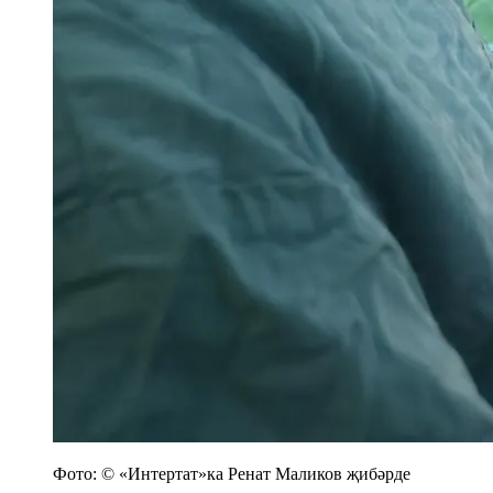
Фото: © «Интертат»ка Ренат Маликов җибәрде