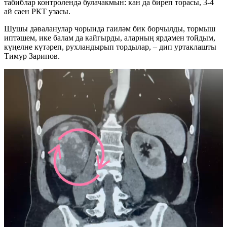
табиблар контролендә булачакмын: кан да биреп торасы, 3-4
ай саен РКТ узасы.
Шушы дәваланулар чорында гаиләм бик борчылды, тормыш
иптәшем, ике балам да кайгырды, аларның ярдәмен тойдым,
күңелне күтәреп, рухландырып тордылар, – дип уртаклашты
Тимур Зарипов.