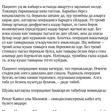
Пациент уң як кабырга астында авыртуга зарланып килде.
Тикшерү барышында шеш таптык. Барыбыз бергә
киңәшләштек тә, берьюлы шешне дә, зур тромбны да алырга
кирәк дип, катлаулы операциягә барырга уйладык: Ул тромб
бавыр артында диафрагмага кадәр барып, аз гына йөрәк
колакчыгына (предсердие) кадәр барып җитмәгән иде. Без
аскы куыш кан тамыры тыгылган дип уйлап, аны да аласы
булыр инде дип курыккан идек. Бәхеткә, операция вакытында
ул кан тамырының үткәрүчәнлеге ачыкланды. Иң мөһиме –
тромб аскы куыш тамырга нык берекмәгән иде. Без тромб
стенкага тыгыз береккән булса, кан тамыры белән бергә генә
алыныр дип борчылган идек. Нәтиҗәдә, тромбны гына алдык
та, аскы куыш тамырны тегеп куйдык.
Пациент операцияне яхшы кичерде, тиз тернәкләнде. Өченче
стадия рак әлегә дәвалана дип санала. Радикаль операция
булгач, өстәмә химия терапиясе, нурланыш кирәкми. Алга
таба ул безнең күзәтүдә булачак, – диде табиб.
Шушы катлаулы операцияне башкарган табиблар командасы:
Ренат Камил улы Маликов – онкодиспансерның кабул итү
бүлеге мөдире