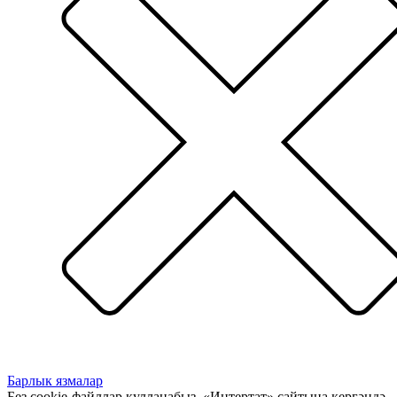
Барлык язмалар
Без cookie-файллар кулланабыз. «Интертат» сайтына кергәндә