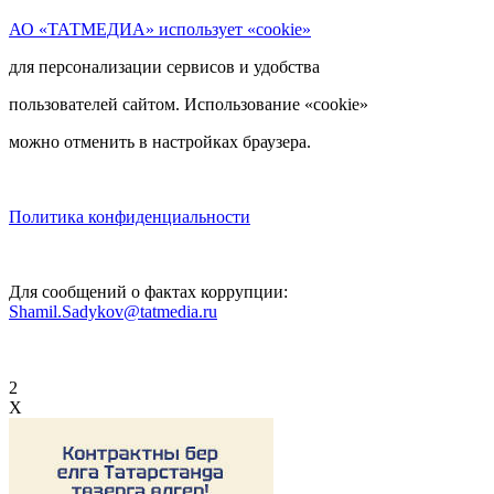
АО «ТАТМЕДИА» использует «cookie»
для персонализации сервисов и удобства
пользователей сайтом. Использование «cookie»
можно отменить в настройках браузера.
Политика конфиденциальности
Для сообщений о фактах коррупции:
Shamil.Sadykov@tatmedia.ru
2
X