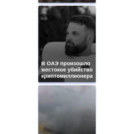
В ОАЭ произошло
жестокое убийство
криптомиллионера