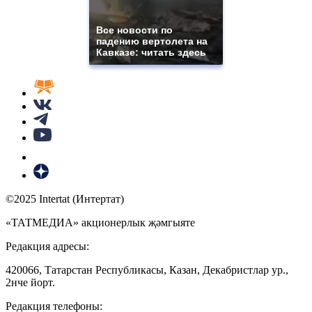
Все новости по
падению вертолета на
Кавказе: читать здесь
©2025 Intertat (Интертат)
«ТАТМЕДИА» акционерлык җәмгыяте
Редакция адресы:
420066, Татарстан Республикасы, Казан, Декабристлар ур.,
2нче йорт.
Редакция телефоны: