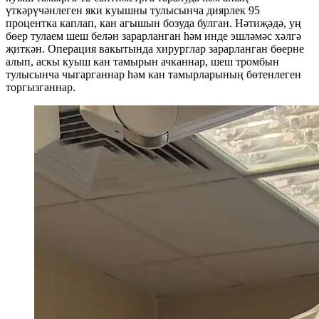
үткәрүчәнлеген яки куышны тулысынча диярлек 95
процентка каплап, кан агышын бозуда булган. Нәтиҗәдә, уң
бөер тулаем шеш белән зарарланган һәм инде эшләмәс хәлгә
җиткән. Операция вакытында хирурглар зарарланган бөерне
алып, аскы куыш кан тамырын ачканнар, шеш тромбын
тулысынча чыгарганнар һәм кан тамырларының бөтенлеген
торгызганнар.