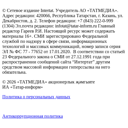
© Сетевое издание Intertat. Учредитель АО «ТАТМЕДИА».
Адрес редакции: 420066, Республика Татарстан, г. Казань, ул.
Декабристов, д. 2. Телефон редакции: +7 (843) 222-0-999
(1304) Эл.почта редакции: infotat@tatar-inform.ru Главный
редактор Гареев Р.И. Настоящий ресурс может содержать
материалы 16+. СМИ зарегистрировано Федеральной
службой по надзору в сфере связи, информационных
технологий и массовых коммуникаций, номер записи серия
ЭЛ № ФС 77 - 77652 от 17.01.2020. В соответствии со статьей
23 Федерального закона о СМИ от 27.12.1991 года при
распространении сообщений сайта “Интертат” другим
средством массовой информации гиперссылка на него
обязательна.
© 2026 «ТАТМЕДИА» акционерлык җәмгыяте
ИА «Татар-информ»
Политика о персональных данных
Антикоррупционная политика