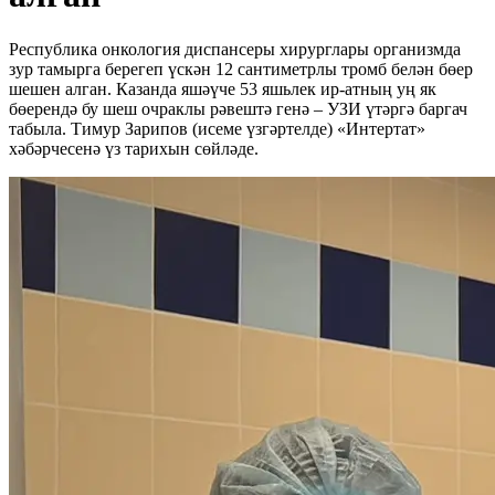
Республика онкология диспансеры хирурглары организмда
зур тамырга берегеп үскән 12 сантиметрлы тромб белән бөер
шешен алган. Казанда яшәүче 53 яшьлек ир-атның уң як
бөерендә бу шеш очраклы рәвештә генә – УЗИ үтәргә баргач
табыла. Тимур Зарипов (исеме үзгәртелде) «Интертат»
хәбәрчесенә үз тарихын сөйләде.