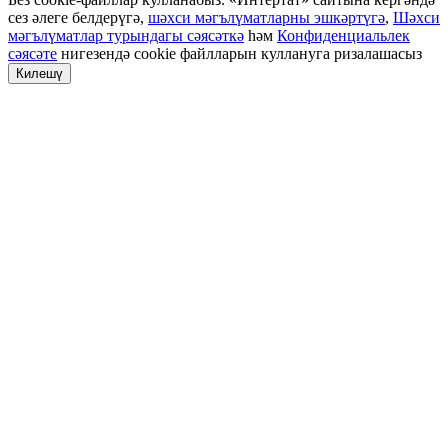
сез әлеге белдерүгә,
шәхси мәгълүматларны эшкәртүгә
,
Шәхси
мәгълүматлар турындагы сәясәткә
һәм
Конфиденциальлек
сәясәте
нигезендә cookie файлларын куллануга ризалашасыз
Килешү