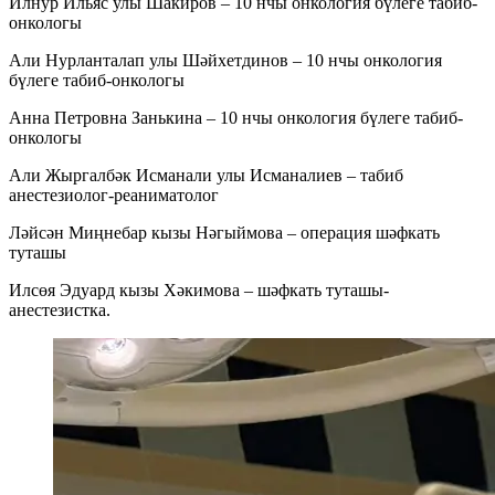
Илнур Ильяс улы Шакиров – 10 нчы онкология бүлеге табиб-
онкологы
Али Нурланталап улы Шәйхетдинов – 10 нчы онкология
бүлеге табиб-онкологы
Анна Петровна Занькина – 10 нчы онкология бүлеге табиб-
онкологы
Али Жыргалбәк Исманали улы Исманалиев – табиб
анестезиолог-реаниматолог
Ләйсән Миңнебар кызы Нәгыймова – операция шәфкать
туташы
Илсөя Эдуард кызы Хәкимова – шәфкать туташы-
анестезистка.