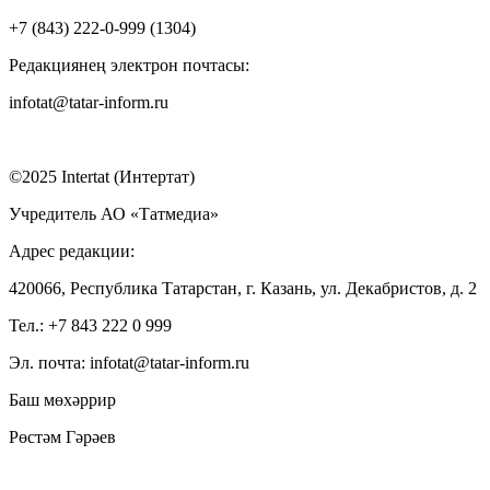
+7 (843) 222-0-999 (1304)
Редакциянең электрон почтасы:
infotat@tatar-inform.ru
©2025 Intertat (Интертат)
Учредитель АО «Татмедиа»
Адрес редакции:
420066, Республика Татарстан, г. Казань, ул. Декабристов, д. 2
Тел.: +7 843 222 0 999
Эл. почта: infotat@tatar-inform.ru
Баш мөхәррир
Рөстәм Гәрәев