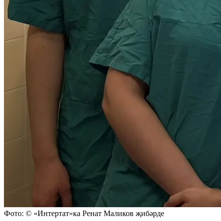
Фото: © «Интертат»ка Ренат Маликов җибәрде