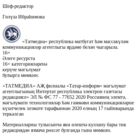
Шеф-редактор
Гөлүзә Ибраһимова
«Татмедиа» республика матбугат һәм массакүләм
коммуникацияләр агентлыгы ярдәме белән чыгарыла.
16+
Әлеге ресурста
16+ категорияләренә
керүче мәгълүмат
булырга мөмкин.
«ТАТМЕДИА» АҖ филиалы «Татар-информ» мәгълүмат
агентлыгының Интертат республика электрон газетасы
редакциясе» ЭЛ № ФС 77 - 77652 2020 Россиянең элемтә,
мәгълүмати технологияләр һәм гаммәви коммуникацияләрне
күзәтчелек хезмәте тарафыннан 2020 елның 17 гыйнварында
теркәлгән
Материалларны тулысынча яки өлешчә куллану бары тик
редакциядән язмача рөхсәт булганда гына мөмкин.