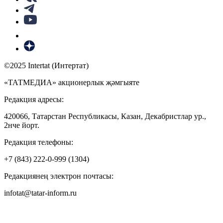
©2025 Intertat (Интертат)
«ТАТМЕДИА» акционерлык җәмгыяте
Редакция адресы:
420066, Татарстан Республикасы, Казан, Декабристлар ур.,
2нче йорт.
Редакция телефоны:
+7 (843) 222-0-999 (1304)
Редакциянең электрон почтасы:
infotat@tatar-inform.ru