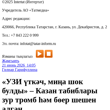
©2025 Intertat (Интертат)
Учредитель АО «Татмедиа»
Адрес редакции:
420066, Республика Татарстан, г. Казань, ул. Декабристов, д. 2
Тел.: +7 843 222 0 999
Эл. почта: infotat@tatar-inform.ru
Язманы тыңлагыз
Җәмгыять
21 июнь 2026 14:05
Гөлнар Гарифуллина
«УЗИ үткәч, миңа шок
булды» – Казан табиблары
зур тромб һәм бөер шешен
алган