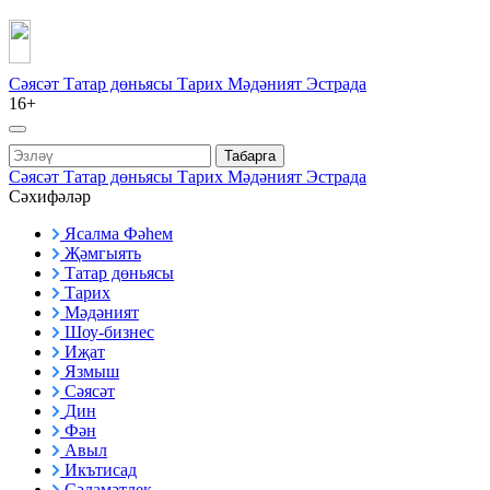
Сәясәт
Татар дөньясы
Тарих
Мәдәният
Эстрада
16+
Табарга
Сәясәт
Татар дөньясы
Тарих
Мәдәният
Эстрада
Сәхифәләр
Ясалма Фәһем
Җәмгыять
Татар дөньясы
Тарих
Мәдәният
Шоу-бизнес
Иҗат
Язмыш
Сәясәт
Дин
Фән
Авыл
Икътисад
Сәламәтлек