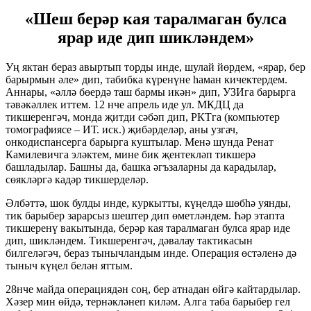
«Шеш берәр кая таралмаган булса
ярар иде дип шикләндем»
Уң яктан бераз авыртып торды инде, шулай йөрдем, «ярар, бер
барырмын әле» дип, табибка күренүне һаман кичектердем.
Аннары, «әллә бөердә таш бармы икән» дип, УЗИга барырга
тәвәкәллек иттем. 12 нче апрель иде ул. МКДЦ да
тикшеренгәч, монда җитди сәбәп дип, РКТга (компьютер
томографиясе – ИТ. иск.) җибәрделәр, аны узгач,
онкодиспансерга барырга куштылар. Менә шунда Ренат
Камилевичга эләктем, мине бик җентекләп тикшерә
башладылар. Башны да, башка әгъзаларны да карадылар,
сөякләргә кадәр тикшерделәр.
Әлбәттә, шок булды инде, куркытты, күңелдә шөбһә уянды,
тик барыбер зарарсыз шештер дип өметләндем. Һәр этапта
тикшеренү вакытында, берәр кая таралмаган булса ярар иде
дип, шикләндем. Тикшеренгәч, дәвалау тактикасын
билгеләгәч, бераз тынычландым инде. Операция өстәленә дә
тыныч күңел белән яттым.
28нче майда операциядән соң, бер атнадан өйгә кайтардылар.
Хәзер мин өйдә, тернәкләнеп киләм. Алга таба барыбер гел