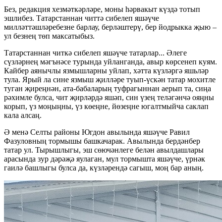
Без, редакция хезмәткәрләре, моны һәрвакыт күздә тотып
эшлибез. Татарстаннан читтә сибелеп яшәүче
милләттәшләребезне барлау, берләштерү, бер йодрыкка җыю –
ул безнең төп максатыбыз.
Татарстаннан читкә сибелеп яшәүче татарлар... Әлеге
сүзләрнең мәгънәсе турында уйланганда, авыр көрсенеп куям.
Кайбер аянычлы язмышларны уйлап, хәтта күзләргә яшьләр
тула. Ярый ла сине язмыш җилләре туып-үскән татар мохитле
туган җиреңнән, ата-бабаларың туфрагыннан аерып та, сиңа
рәхимле булса, чит җирләрдә яшәп, син үзең теләгәнчә ояңны
корып, үз моңыңны, үз көеңне, йөзеңне югалтмыйча саклап
кала алсаң.
Ә менә Селты районы Югдон авылында яшәүче Равил
Фазуловның тормышы башкачарак. Авылында бердәнбер
татар ул. Тырышлыгы, эш сөючәнлеге белән авылдашлары
арасында зур дәрәҗә яулаган, мул тормышта яшәүче, үрнәк
гаилә башлыгы булса да, күзләрендә сагыш, моң бар аның.