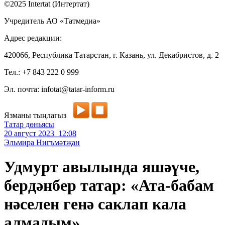
©2025 Intertat (Интертат)
Учредитель АО «Татмедиа»
Адрес редакции:
420066, Республика Татарстан, г. Казань, ул. Декабристов, д. 2
Тел.: +7 843 222 0 999
Эл. почта: infotat@tatar-inform.ru
Язманы тыңлагыз
Татар дөньясы
20 август 2023 12:08
Эльмира Нигъмәтҗан
Удмурт авылында яшәүче,
бердәнбер татар: «Ата-бабам
нәселен генә саклап кала
алмадым»