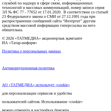
службой по надзору в сфере связи, информационных
технологий и массовых коммуникаций, номер записи серия
ЭЛ № ФС 77 - 77652 от 17.01.2020. В соответствии со статьей
23 Федерального закона о СМИ от 27.12.1991 года при
распространении сообщений сайта “Интертат” другим
средством массовой информации гиперссылка на него
обязательна.
© 2026 «ТАТМЕДИА» акционерлык җәмгыяте
ИА «Татар-информ»
Политика о персональных данных
Антикоррупционная политика
АО «ТАТМЕДИА» использует «cookie»
для персонализации сервисов и удобства
пользователей сайтом. Использование «cookie»
можно отменить в настройках браузера.