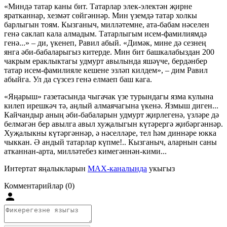
«Миндә татар каны бит. Татарлар элек-электән җирне
яратканнар, хезмәт сөйгәннәр. Мин үземдә татар холкы
барлыгын тоям. Кызганыч, милләтемне, ата-бабам нәселен
генә саклап кала алмадым. Татарлыгым исем-фамилиямдә
генә...» – ди, үкенеп, Равил абый. «Димәк, мине дә сезнең
янга әби-бабаларыгыз китерде. Мин бит башкалабыздан 200
чакрым ераклыктагы удмурт авылында яшәүче, бердәнбер
татар исем-фамилияле кешене эзләп килдем», – дим Равил
абыйга. Ул да сүзсез генә елмаеп баш кага.
«Яңарыш» газетасында чыгачак үзе турындагы язма кулына
килеп ирешкәч тә, аңлый алмаячагына үкенә. Язмыш диген...
Кайчандыр аның әби-бабаларын удмурт җирлегенә, үзләре дә
белмәгән бер авылга авыл хуҗалыгын күтәрергә җибәргәннәр.
Хуҗалыкны күтәргәннәр, ә нәселләре, тел һәм диннәре юкка
чыккан. Ә андый татарлар күпме!.. Кызганыч, аларнын саны
атканнан-арта, милләтебез кимегәннән-кими...
Интертат яңалыкларын
MAX-каналында
укыгыз
Комментарийлар (0)