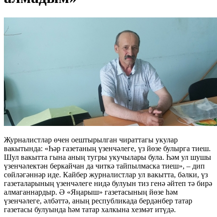
Журналистлар өчен оештырылган чираттагы укулар
вакытында: «Һәр газетаның үзенчәлеге, үз йөзе булырга тиеш.
Шул вакытта гына аның тугры укучылары була. Һәм ул шушы
үзенчәлектән беркайчан да читкә тайпылмаска тиеш», – дип
сөйләгәннәр иде. Кайбер журналистлар ул вакытта, бәлки, үз
газеталарының үзенчәлеге нидә булуын тиз генә әйтеп тә бирә
алмаганнардыр. Ә «Яңарыш» газетасының йөзе һәм
үзенчәлеге, әлбәттә, аның республикада бердәнбер татар
газетасы булуында һәм татар халкына хезмәт итүдә.