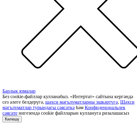
Барлык язмалар
Без cookie-файллар кулланабыз. «Интертат» сайтына кергәндә
сез әлеге белдерүгә,
шәхси мәгълүматларны эшкәртүгә
,
Шәхси
мәгълүматлар турындагы сәясәткә
һәм
Конфиденциальлек
сәясәте
нигезендә cookie файлларын куллануга ризалашасыз
Килешү