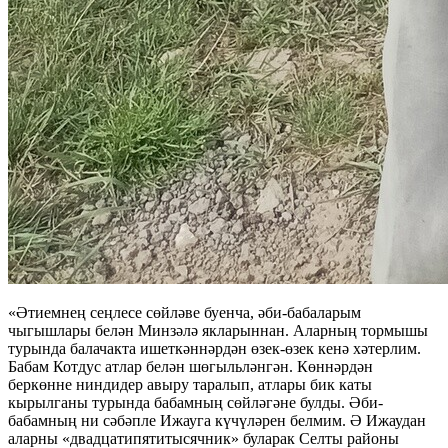
«Әтиемнең сеңлесе сөйләве буенча, әби-бабаларым
чыгышлары белән Минзәлә якларыннан. Аларның тормышы
турында балачакта ишеткәннәрдән өзек-өзек кенә хәтерлим.
Бабам Котдус атлар белән шөгыльләнгән. Көннәрдән
беркөнне ниндидер авыру таралып, атлары бик каты
кырылганы турында бабамның сөйләгәне булды. Әби-
бабамның ни сәбәпле Ижауга күчүләрен белмим. Ә Ижаудан
аларны «двадцатипятитысячник» буларак Селты районы