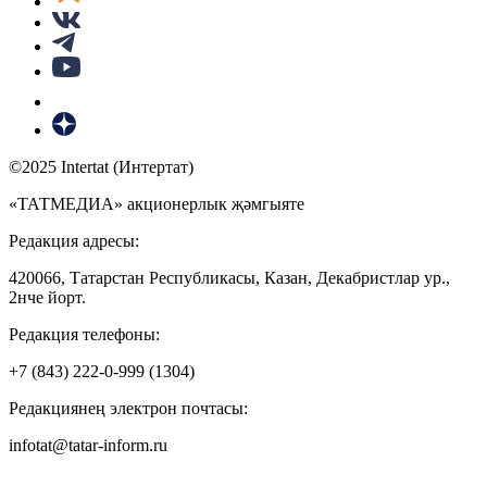
©2025 Intertat (Интертат)
«ТАТМЕДИА» акционерлык җәмгыяте
Редакция адресы:
420066, Татарстан Республикасы, Казан, Декабристлар ур.,
2нче йорт.
Редакция телефоны:
+7 (843) 222-0-999 (1304)
Редакциянең электрон почтасы:
infotat@tatar-inform.ru