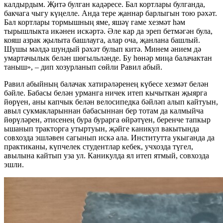
калдырдым. Җитә булган кадәресе. Бал кортлары булганда,
бакчага чыгу күңелле. Анда тере җаннар барлыгын тою рәхәт.
Бал кортлары тормышның яме, яшәү гаме хезмәт һәм
тырышлыкта икәнен искәртә. Әле кар да эреп бетмәгән була,
кояш азрак җылыта башлауга, алар оча, җанлана башлый.
Шушы мәлдә шундый рәхәт булып китә. Минем әнием дә
умартачылык белән шөгыльләнде. Бу һөнәр миңа балачактан
таныш», – дип хозурланып сөйли Равил абый.
Равил абыйның балачак хатирәләренең күбесе хезмәт белән
бәйле. Бабасы белән урманга ничек итеп кычыткан җыярга
йөрүен, аны капчык белән велосипедка бәйләп алып кайтуын,
авыл сукмакларыннан бабасыннан бер тотам да калмыйча
йөрүләрен, әтисенең бура бурарга өйрәтүен, беренче тапкыр
ышанып тракторга утыртуын, җәйге каникул вакытында
совхозда эшләвен сагынып искә ала. Институтта укыганда да
практиканы, күпчелек студентлар кебек, учхозда түгел,
авылына кайтып уза ул. Каникулда ял итеп ятмый, совхозда
эшли.