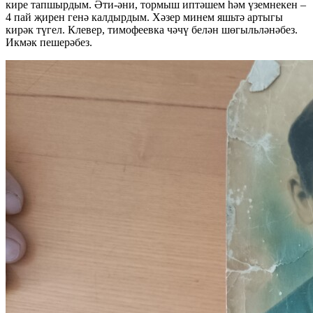
кире тапшырдым. Әти-әни, тормыш иптәшем һәм үземнекен –
4 пай җирен генә калдырдым. Хәзер минем яшьтә артыгы
кирәк түгел. Клевер, тимофеевка чәчү белән шөгыльләнәбез.
Икмәк пешерәбез.