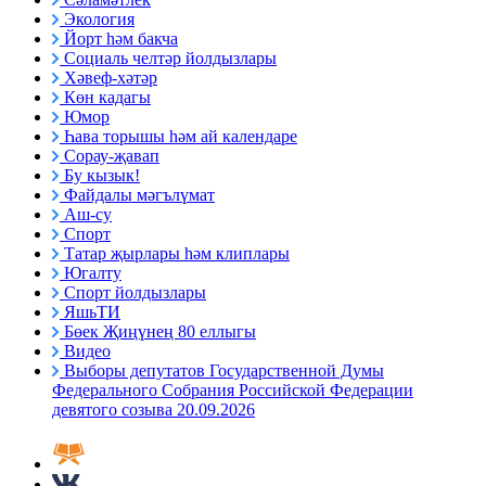
Экология
Йорт һәм бакча
Социаль челтәр йолдызлары
Хәвеф-хәтәр
Көн кадагы
Юмор
Һава торышы һәм ай календаре
Сорау-җавап
Бу кызык!
Файдалы мәгълүмат
Аш-су
Спорт
Татар җырлары һәм клиплары
Югалту
Спорт йолдызлары
ЯшьТИ
Бөек Җиңүнең 80 еллыгы
Видео
Выборы депутатов Государственной Думы
Федерального Собрания Российской Федерации
девятого созыва 20.09.2026