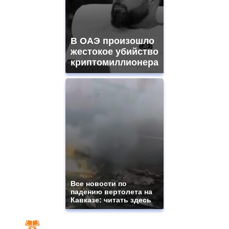
В ОАЭ произошло
жестокое убийство
криптомиллионера
Все новости по
падению вертолета на
Кавказе: читать здесь