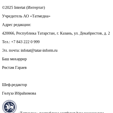
©2025 Intertat (Интертат)
Учредитель АО «Татмедиа»
Адрес редакции:
420066, Республика Татарстан, г. Казань, ул. Декабристов, д. 2
Тел.: +7 843 222 0 999
Эл. почта: infotat@tatar-inform.ru
Баш мөхәррир
Рөстәм Гәрәев
Шеф-редактор
Гөлүзә Ибраһимова