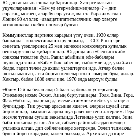
Югдон авылына эшкә җибәргәннәр. Хәзерге мәктәп
укучыларыннан: «Кем ул егермебишмеңчеләр»? – дип
сорасаң, мөгаен, алар бу сорауга җавап та бирә алмаслар.
Ләкин 90 ел элек «двадцатипятитысячник»лар хәзерге
«силовик»лар кебек популяр булган.
Коммунистлар партиясе карарын үтәү өчен, 1930 еллар
башында – коллективлаштыру чорында – СССРның эре
сәнәгать үзәкләренең 25 мең эшчесен колхозларга хуҗалык
оештыру эшенә җибәргәннәр. Югдонда исә «Селтинский»
совхозы төзелгән була. Равил абыйның әби-бабалары
шушында эшли. «Бабам бик зиһенле, гыйлемле иде, укый-яза
белде, гарәп телен дә яхшы үзләштергән иде. Атлар белән
шөгыльләнгән, атта йөргән кешеләр озын гомерле була, диләр.
Хактыр, бабам 1888 елгы иде, 1970 елда мәрхүм булды.
Әбием Гайшә белән алар 5 бала тәрбияләп үстергәннәр.
Әтиемнең исеме Әсхәт. Аның бертуганнары: Толя, Зина, Гера,
Фая. Әлбәттә, аларның да исеме әтиемнеке кебек үк татарча
булгандыр. Тик руслар арасында яшәгәч, аларны шулай атап
йөрткәннәр, һәм мин аларны шул рәвешле генә хәтерлим. Гера
исемле туганы сугыш вакытында Латвиядә үлеп калган. Зина
бәби тапканда үлгән. Аның сабыен районыбыздан кемдер
уллыкка алган, дип сөйләгәннәре хәтеремдә. Эзләп тапмакчы
булып йөреп карадым, килеп чыкмады. Архивтан да кире