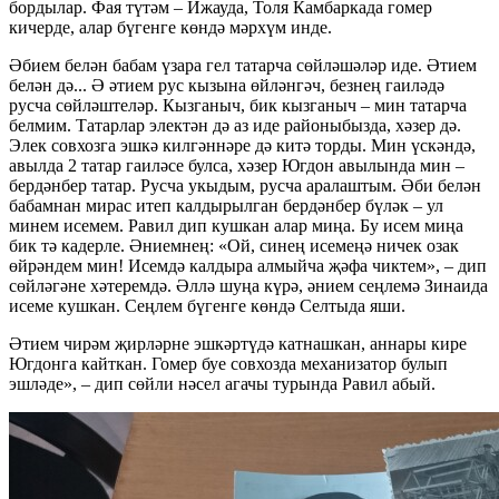
бордылар. Фая түтәм – Ижауда, Толя Камбаркада гомер
кичерде, алар бүгенге көндә мәрхүм инде.
Әбием белән бабам үзара гел татарча сөйләшәләр иде. Әтием
белән дә... Ә әтием рус кызына өйләнгәч, безнең гаиләдә
русча сөйләштеләр. Кызганыч, бик кызганыч – мин татарча
белмим. Татарлар электән дә аз иде районыбызда, хәзер дә.
Элек совхозга эшкә килгәннәре дә китә торды. Мин үскәндә,
авылда 2 татар гаиләсе булса, хәзер Югдон авылында мин –
бердәнбер татар. Русча укыдым, русча аралаштым. Әби белән
бабамнан мирас итеп калдырылган бердәнбер бүләк – ул
минем исемем. Равил дип кушкан алар миңа. Бу исем миңа
бик тә кадерле. Әниемнең: «Ой, синең исемеңә ничек озак
өйрәндем мин! Исемдә калдыра алмыйча җәфа чиктем», – дип
сөйләгәне хәтеремдә. Әллә шуңа күрә, әнием сеңлемә Зинаида
исеме кушкан. Сеңлем бүгенге көндә Селтыда яши.
Әтием чирәм җирләрне эшкәртүдә катнашкан, аннары кире
Югдонга кайткан. Гомер буе совхозда механизатор булып
эшләде», – дип сөйли нәсел агачы турында Равил абый.