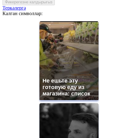
Фикерегезне калдырыгыз
Теркәлергә
Калган символлар:
Не ешьте эту
готовую еду из
магазина: список