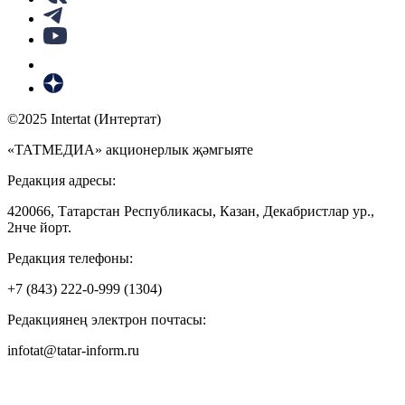
©2025 Intertat (Интертат)
«ТАТМЕДИА» акционерлык җәмгыяте
Редакция адресы:
420066, Татарстан Республикасы, Казан, Декабристлар ур.,
2нче йорт.
Редакция телефоны:
+7 (843) 222-0-999 (1304)
Редакциянең электрон почтасы:
infotat@tatar-inform.ru