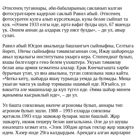
Әтисенең туганнары, әби-бабаларының сакланып калган
фотосурәтләрен кадерләп саклый Равил абый. Әтисенең
фотосурәтен кулга алып күрсәткәндә, кулы белән сыйпап та
куя. «Әтием 1933 елгы иде, иртә вафат булды шул, 67 яшендә
үк. Әнием аннан да алдарак гүр иясе булды», – ди ул, авыр
сулап.
Равил абый Югдон авылында башлангыч сыйныфны, Селтыга
йөреп, 10нчы сыйныфны тәмамлаганнан соң, Ижау шәһәрендә
авыл хуҗалыгы институтына укырга керә. Стипендиат булып,
яхшы билгеләргә генә белем үзләштерә. Укуын тәмамлау
белән аны армия хезмәтенә алалар. Ерак Көнчыгышта хәрби
бурычын үтәп, ул янә авылына, туган совхозына эшкә кайта.
«Читкә китү, шәһәрдә яшәү турында уемда да булмады. Миңа
укыган чакта ук шәһәр тормышы ошамый иде. Югыйсә, ул
вакытта әле машиналар да күп түгел иде. Әмма шәһәр минем
җанымны кысрыклый иде», – ди ул.
Ул башта совхозның икенче агрономы булып, аннары төп
агроном булып эшли. 1988 – 1993 елларда совхозны
җитәкли.1993 елда эшмәкәр буларак эшли башлый. Җир
эшкәртү, икмәк пешерү белән шөгыльләнә. Әле дә ул шушы
юнәлештә хезмәт итә. «Элек 100дән артык гектар җир эшкәртә
идем. Хәзер инде 29га калдырдым. Арендага алган җирләрне