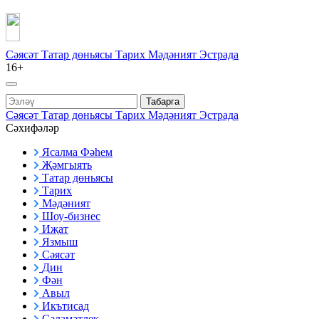
Сәясәт
Татар дөньясы
Тарих
Мәдәният
Эстрада
16+
Табарга
Сәясәт
Татар дөньясы
Тарих
Мәдәният
Эстрада
Сәхифәләр
Ясалма Фәһем
Җәмгыять
Татар дөньясы
Тарих
Мәдәният
Шоу-бизнес
Иҗат
Язмыш
Сәясәт
Дин
Фән
Авыл
Икътисад
Сәламәтлек