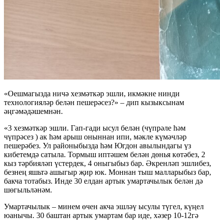
«Оешмагызда ничә хезмәткәр эшли, икмәкне нинди
технологияләр белән пешерәсез?» – дип кызыксынам
әңгәмәдәшемнән.
«3 хезмәткәр эшли. Гап-гади ысул белән (чүпрәле һәм
чүпрәсез ) ак һәм арыш оныннан ипи, мәкле күмәчләр
пешерәбез. Ул районыбызда һәм Югдон авылындагы үз
кибетемдә сатыла. Тормыш иптәшем белән дөнья көтәбез, 2
кыз тәрбияләп үстердек, 4 оныгыбыз бар. Әкренләп эшлибез,
безнең яшьтә ашыгыр җир юк. Моннан тыш малларыбыз бар,
бакча тотабыз. Инде 30 елдан артык умартачылык белән дә
шөгыльләнәм.
Умартачылык – минем өчен акча эшләү ысулы түгел, күңел
юанычы. 30 баштан артык умартам бар иде, хәзер 10-12гә