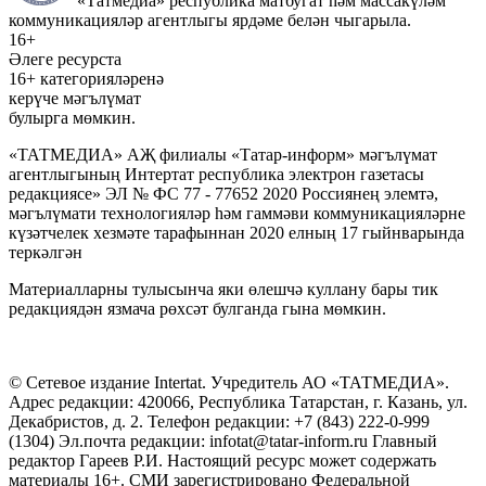
«Татмедиа» республика матбугат һәм массакүләм
коммуникацияләр агентлыгы ярдәме белән чыгарыла.
16+
Әлеге ресурста
16+ категорияләренә
керүче мәгълүмат
булырга мөмкин.
«ТАТМЕДИА» АҖ филиалы «Татар-информ» мәгълүмат
агентлыгының Интертат республика электрон газетасы
редакциясе» ЭЛ № ФС 77 - 77652 2020 Россиянең элемтә,
мәгълүмати технологияләр һәм гаммәви коммуникацияләрне
күзәтчелек хезмәте тарафыннан 2020 елның 17 гыйнварында
теркәлгән
Материалларны тулысынча яки өлешчә куллану бары тик
редакциядән язмача рөхсәт булганда гына мөмкин.
© Сетевое издание Intertat. Учредитель АО «ТАТМЕДИА».
Адрес редакции: 420066, Республика Татарстан, г. Казань, ул.
Декабристов, д. 2. Телефон редакции: +7 (843) 222-0-999
(1304) Эл.почта редакции: infotat@tatar-inform.ru Главный
редактор Гареев Р.И. Настоящий ресурс может содержать
материалы 16+. СМИ зарегистрировано Федеральной