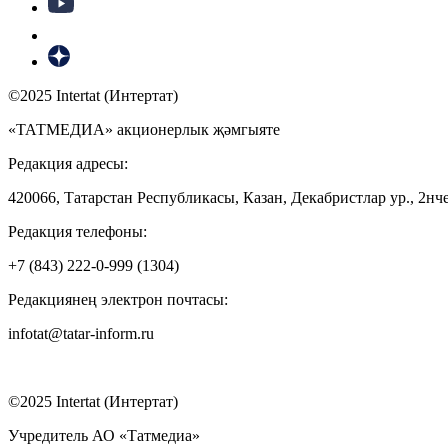
©2025 Intertat (Интертат)
«ТАТМЕДИА» акционерлык җәмгыяте
Редакция адресы:
420066, Татарстан Республикасы, Казан, Декабристлар ур., 2нче
Редакция телефоны:
+7 (843) 222-0-999 (1304)
Редакциянең электрон почтасы:
infotat@tatar-inform.ru
©2025 Intertat (Интертат)
Учредитель АО «Татмедиа»