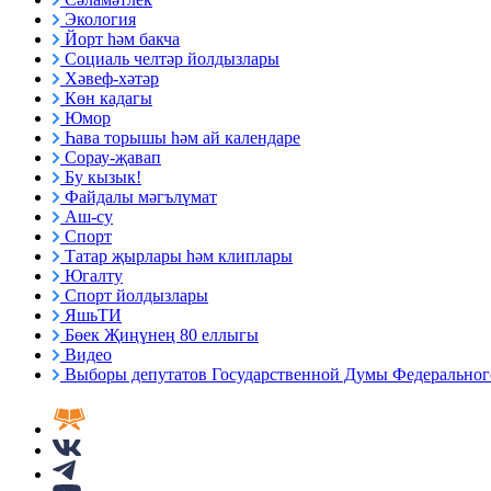
Экология
Йорт һәм бакча
Социаль челтәр йолдызлары
Хәвеф-хәтәр
Көн кадагы
Юмор
Һава торышы һәм ай календаре
Сорау-җавап
Бу кызык!
Файдалы мәгълүмат
Аш-су
Спорт
Татар җырлары һәм клиплары
Югалту
Спорт йолдызлары
ЯшьТИ
Бөек Җиңүнең 80 еллыгы
Видео
Выборы депутатов Государственной Думы Федерального