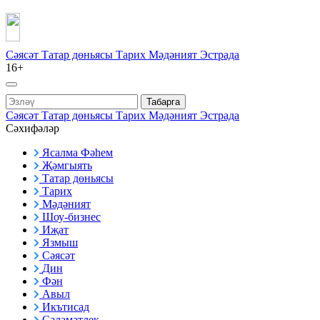
Сәясәт
Татар дөньясы
Тарих
Мәдәният
Эстрада
16+
Табарга
Сәясәт
Татар дөньясы
Тарих
Мәдәният
Эстрада
Сәхифәләр
Ясалма Фәһем
Җәмгыять
Татар дөньясы
Тарих
Мәдәният
Шоу-бизнес
Иҗат
Язмыш
Сәясәт
Дин
Фән
Авыл
Икътисад
Сәламәтлек