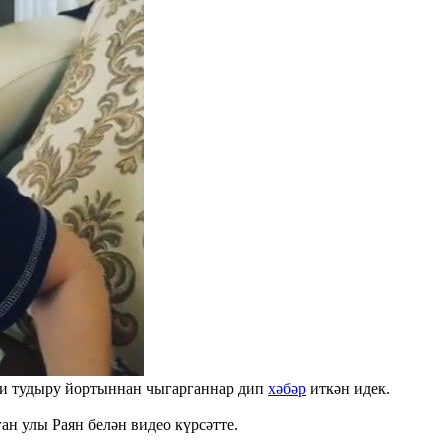
би тудыру йортыннан чыгарганнар дип
хәбәр
иткән идек.
ан улы Раян белән видео күрсәтте.