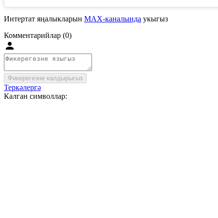
Интертат яңалыкларын
MAX-каналында
укыгыз
Комментарийлар (0)
Фикерегезне калдырыгыз
Теркәлергә
Калган символлар: