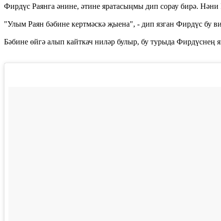
Фирдүс Раянга әнине, әтине яратасыңмы дип сорау бирә. Нәни 
"Улым Раян бәбине кертмәскә җыена", - дип язган Фирдүс бу в
Бәбине өйгә алып кайткач ниләр булыр, бу турыда Фирдүснең 