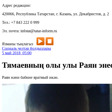
Адрес редакции:
420066, Республика Татарстан, г. Казань, ул. Декабристов, д. 2
Тел.: +7 843 222 0 999
Эл. почта: infotat@tatar-inform.ru
Язманы тыңлагыз
Социаль челтәр йолдызлары
5 май 2018 05:00
Тямаевның олы улы Раян эне
Раян нәни бәбине яратмый икән.