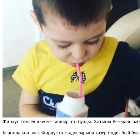
Фирдүс Тямаев икенче тапкыр әти булды. Хатыны Резедәне бә
Берничә көн элек Фирдүс инстадусларына хәзер инде абый булг