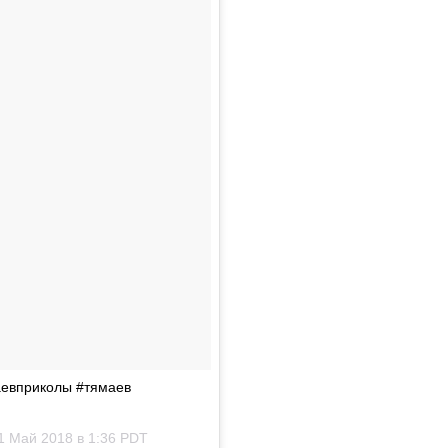
аевприколы #тямаев
1 Май 2018 в 1:36 PDT