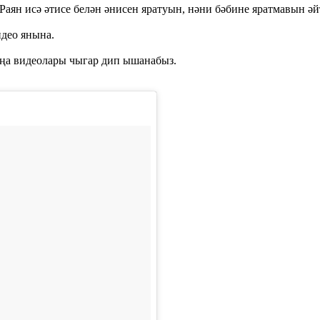
Раян исә әтисе белән әнисен яратуын, нәни бәбине яратмавын әй
идео янына.
яңа видеолары чыгар дип ышанабыз.