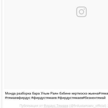
Монда разборка бара Улым Раян бэбине кертмэскэ жыена#тям
#тямаевфирдус #фирдустямаев #фирдустямаев#безнентямай
Публикация от
Фирдус Тямаев
(@firdustamaev_official)