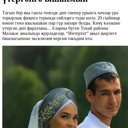
Тагын бер яңа гаилә төзелде дип сөенер урынга чәчләр үрә
торырлык фаҗига турында сөйләргә туры килә. 20 гыйнвар
көнне генә язылышкан пар гүр ияләре булды. Кияү кәләшне
үтергән дип фаразлана... Аларны бүген Тукай районы
Мәләкәс авылында җирләделәр. “Интертат” авыл җирлеге
башлыгыннан эксклюзив версия тәкъдим итә.