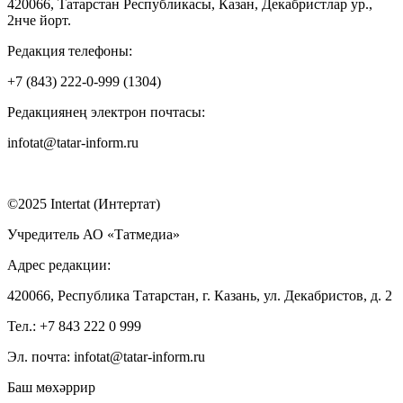
420066, Татарстан Республикасы, Казан, Декабристлар ур.,
2нче йорт.
Редакция телефоны:
+7 (843) 222-0-999 (1304)
Редакциянең электрон почтасы:
infotat@tatar-inform.ru
©2025 Intertat (Интертат)
Учредитель АО «Татмедиа»
Адрес редакции:
420066, Республика Татарстан, г. Казань, ул. Декабристов, д. 2
Тел.: +7 843 222 0 999
Эл. почта: infotat@tatar-inform.ru
Баш мөхәррир