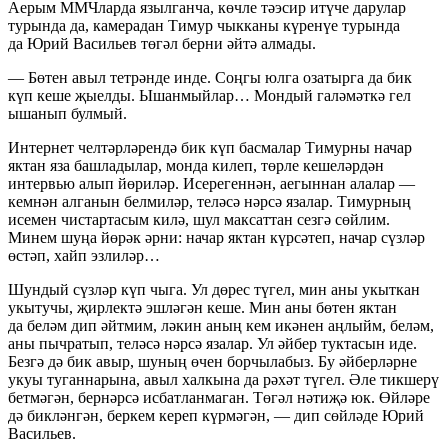
Аерым ММЧларда язылганча, көчле тәэсир итүче дарулар
турында да, камерадан Тимур чыкканы күренүе турында
да Юрий Васильев төгәл берни әйтә алмады.
— Бөтен авыл тетрәнде инде. Соңгы юлга озатырга да бик
күп кеше җыелды. Ышанмыйлар… Мондый галәмәткә гел
ышанып булмый.
Интернет челтәрләрендә бик күп басмалар Тимурны начар
яктан яза башладылар, монда килеп, төрле кешеләрдән
интервью алып йөриләр. Исерегеннән, аегыннан алалар —
кемнән алганын белмиләр, теләсә нәрсә язалар. Тимурның
исемен чистартасым килә, шул максаттан сезгә сөйлим.
Минем шуңа йөрәк әрни: начар яктан күрсәтеп, начар сүзләр
өстәп, хайп эзлиләр…
Шундый сүзләр күп чыга. Ул дөрес түгел, мин аны укыткан
укытучы, җирлектә эшләгән кеше. Мин аны бөтен яктан
да беләм дип әйтмим, ләкин аның кем икәнен аңлыйм, беләм,
аны пычратып, теләсә нәрсә язалар. Ул әйбер туктасын иде.
Безгә дә бик авыр, шуның өчен борчылабыз. Бу әйберләрне
укуы туганнарына, авыл халкына да рәхәт түгел. Әле тикшерү
бетмәгән, бернәрсә исбатланмаган. Төгәл нәтиҗә юк. Өйләре
дә бикләнгән, беркем кереп күрмәгән, — дип сөйләде Юрий
Васильев.