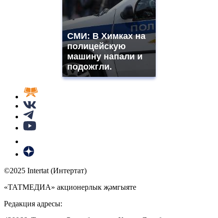
СМИ: В Химках на
полицейскую
машину напали и
подожгли.
©2025 Intertat (Интертат)
«ТАТМЕДИА» акционерлык җәмгыяте
Редакция адресы: