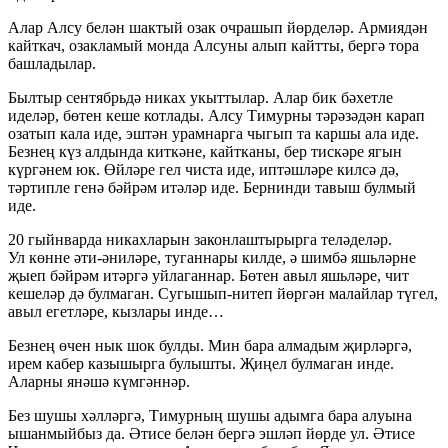
Алар Алсу белән шактый озак очрашып йөрделәр. Армиядән
кайткач, озакламый монда Алсуны алып кайтты, бергә тора
башладылар.
Былтыр сентябрьдә никах укыттылар. Алар бик бәхетле
иделәр, бөтен кеше котлады. Алсу Тимурны тәрәзәдән карап
озатып кала иде, эштән урамнарга чыгып та каршы ала иде.
Безнең күз алдында киткәне, кайтканы, бер тискәре ягын
күргәнем юк. Өйләре гел чиста иде, иптәшләре килсә дә,
тәртипле генә бәйрәм итәләр иде. Бернинди тавыш булмый
иде.
20 гыйнварда никахларын законлаштырырга теләделәр.
Ул көнне әти-әниләре, туганнары килде, ә шимбә яшьләрне
җыеп бәйрәм итәргә уйлаганнар. Бөтен авыл яшьләре, чит
кешеләр дә булмаган. Сугышып-нитеп йөргән малайлар түгел,
авыл егетләре, кызлары инде…
Безнең өчен нык шок булды. Мин бара алмадым җирләргә,
ирем кабер казышырга булышты. Җиңел булмаган инде.
Аларны янәшә күмгәннәр.
Без шушы хәлләргә, Тимурның шушы адымга бара алуына
ышанмыйбыз да. Әтисе белән бергә эшләп йөрде ул. Әтисе