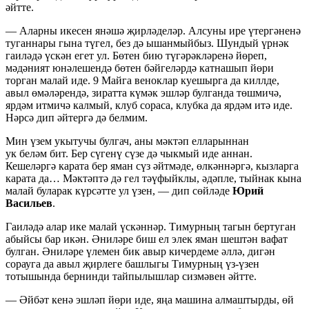
әйтте.
— Аларны икесен янәшә җирләделәр. Алсуны ире үтергәненә
туганнары гына түгел, без дә ышанмыйбыз. Шундый үрнәк
гаиләдә үскән егет ул. Бөтен бию түгәрәкләренә йөреп,
мәдәният юнәлешендә бөтен бәйгеләрдә катнашып йөри
торган малай иде. 9 Майга веноклар куешырга да киллде,
авыл өмәләрендә, зиратта күмәк эшләр булганда төшмичә,
ярдәм итмичә калмый, клуб сораса, клубка да ярдәм итә иде.
Нәрсә дип әйтергә дә белмим.
Мин үзем укытучы булгач, аны мәктәп елларыннан
ук беләм бит. Бер сүгенү сүзе дә чыкмый иде аннан.
Кешеләргә карата бер яман сүз әйтмәде, өлкәннәргә, кызларга
карата да… Мәктәптә дә гел тәүфыйклы, әдәпле, тыйнак кына
малай буларак күрсәтте ул үзен, — дип сөйләде
Юрий
Васильев
.
Гаиләдә алар ике малай үскәннәр. Тимурның тагын бертуган
абыйсы бар икән. Әниләре биш ел элек яман шештән вафат
булган. Әниләре үлемен бик авыр кичердеме әллә, дигән
сорауга да авыл җирлеге башлыгы Тимурның үз-үзен
тотышында бернинди тайпылышлар сизмәвен әйтте.
— Әйбәт кенә эшләп йөри иде, яңа машина алмаштырды, өй