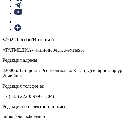
©2025 Intertat (Интертат)
«ТАТМЕДИА» акционерлык җәмгыяте
Редакция адресы:
420066, Татарстан Республикасы, Казан, Декабристлар ур.,
2нче йорт.
Редакция телефоны:
+7 (843) 222-0-999 (1304)
Редакциянең электрон почтасы:
infotat@tatar-inform.ru