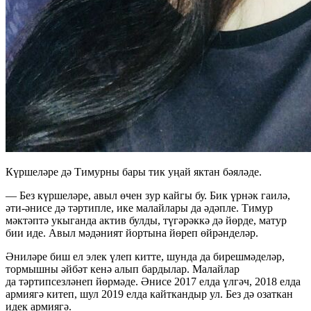
Күршеләре дә Тимурны бары тик уңай яктан бәяләде.
— Без күршеләре, авыл өчен зур кайгы бу. Бик үрнәк гаилә,
әти-әнисе дә тәртипле, ике малайлары да әдәпле. Тимур
мәктәптә укыганда актив булды, түгәрәккә дә йөрде, матур
бии иде. Авыл мәдәният йортына йөреп өйрәнделәр.
Әниләре биш ел элек үлеп китте, шунда да бирешмәделәр,
тормышны әйбәт кенә алып бардылар. Малайлар
да тәртипсезләнеп йөрмәде. Әнисе 2017 елда үлгәч, 2018 елда
армиягә китеп, шул 2019 елда кайткандыр ул. Без дә озаткан
идек армиягә.