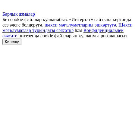
Барлык язмалар
Без cookie-файллар кулланабыз. «Интертат» сайтына кергәндә
сез әлеге белдерүгә,
шәхси мәгълүматларны эшкәртүгә
,
Шәхси
мәгълүматлар турындагы сәясәткә
һәм
Конфиденциальлек
сәясәте
нигезендә cookie файлларын куллануга ризалашасыз
Килешү