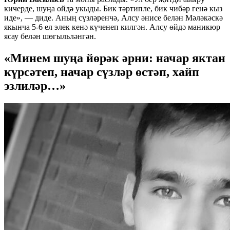
кичерде, шуңа өйдә укыды. Бик тәртипле, бик чибәр генә кыз
иде», — диде. Аның сүзләренчә, Алсу әнисе белән Мәләкәскә
якынча 5-6 ел элек кенә күченеп килгән. Алсу өйдә маникюр
ясау белән шөгыльләнгән.
«Минем шуңа йөрәк әрни: начар яктан
күрсәтеп, начар сүзләр өстәп, хайп
эзлиләр…»