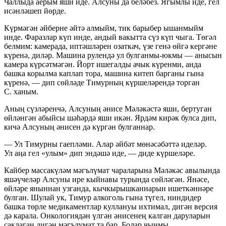
Чаллыда аерым яши иде. Алсуны да беләбез. Ягымлы иде, гел
исәнләшеп йөрде.
Күрмәгән әйберне әйтә алмыйм, тик барыбер ышанмыйм
инде. Фаразлар күп инде, андый вакытта сүз күп чыга. Төгәл
белмим: камерада, иптәшләрен озаткач, үзе генә өйгә кергәне
күренә, диләр. Машина рулендә ул булганмы-юкмы — анысын
камера күрсәтмәгән. Йорт ишегалды ачык күренми, анда
башка корылма каплап тора, машина китеп барганы гына
күренә, — дип сөйләде Тимурның күршеләрендә торган
С. ханым.
Аның сүзләренчә, Алсуның әнисе Мәләкәстә яши, бертуган
өйләнгән абыйсы шәһәрдә яши икән. Ярдәм кирәк булса дип,
кичә Алсуның әнисен дә күргән булганнар.
— Ул Тимурны гаепләми. Алар әйбәт мөнәсәбәттә иделәр.
Ул аңа гел «улым» дип эндәшә иде, — диде күршеләре.
Кайбер массакүләм мәгълүмат чараларына Мәләкәс авылында
яшәүчеләр Алсуны ире кыйнавы турында сөйләгән. Янәсе,
өйләре яныннан узганда, кычкырышканнарын ишеткәннәре
булган. Шулай ук, Тимур алкоголь гына түгел, ниндидер
башка төрле медикаментлар куллануы ихтимал, дигән версия
дә карала. Онкологиядән үлгән әнисенең калган даруларын
саклаган дигән мәгълүмат та бар. Болар чынмы,