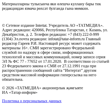
Материалларны тулысынча яки өлешчә куллану бары тик
редакциядән язмача рөхсәт булганда гына мөмкин.
© Сетевое издание Intertat. Учредитель АО «ТАТМЕДИА».
Адрес редакции: 420066, Республика Татарстан, г. Казань, ул.
Декабристов, д. 2. Телефон редакции: +7 (843) 222-0-999
(1304) Эл.почта редакции: infotat@tatar-inform.ru Главный
редактор Гареев Р.И. Настоящий ресурс может содержать
материалы 16+. СМИ зарегистрировано Федеральной
службой по надзору в сфере связи, информационных
технологий и массовых коммуникаций, номер записи серия
ЭЛ № ФС 77 - 77652 от 17.01.2020. В соответствии со статьей
23 Федерального закона о СМИ от 27.12.1991 года при
распространении сообщений сайта “Интертат” другим
средством массовой информации гиперссылка на него
обязательна.
© 2026 «ТАТМЕДИА» акционерлык җәмгыяте
ИА «Татар-информ»
Политика о персональных данных