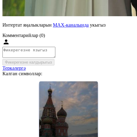
Интертат яңалыкларын
MAX-каналында
укыгыз
Комментарийлар (0)
Фикерегезне калдырыгыз
Теркәлергә
Калган символлар: