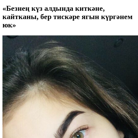
«Безнең күз алдында киткәне,
кайтканы, бер тискәре ягын күргәнем
юк»