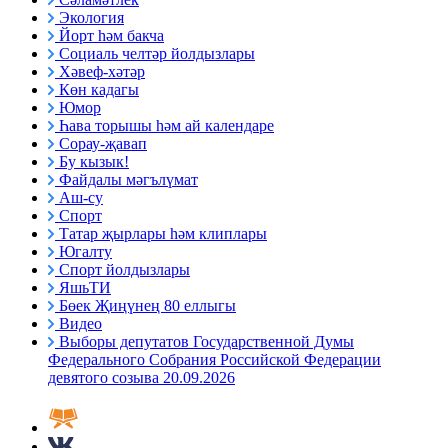
Экология
Йорт һәм бакча
Социаль челтәр йолдызлары
Хәвеф-хәтәр
Көн кадагы
Юмор
Һава торышы һәм ай календаре
Сорау-җавап
Бу кызык!
Файдалы мәгълүмат
Аш-су
Спорт
Татар җырлары һәм клиплары
Югалту
Спорт йолдызлары
ЯшьТИ
Бөек Җиңүнең 80 еллыгы
Видео
Выборы депутатов Государственной Думы
Федерального Собрания Российской Федерации
девятого созыва 20.09.2026