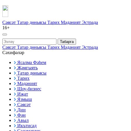
Сәясәт
Татар дөньясы
Тарих
Мәдәният
Эстрада
16+
Табарга
Сәясәт
Татар дөньясы
Тарих
Мәдәният
Эстрада
Сәхифәләр
Ясалма Фәһем
Җәмгыять
Татар дөньясы
Тарих
Мәдәният
Шоу-бизнес
Иҗат
Язмыш
Сәясәт
Дин
Фән
Авыл
Икътисад
Сәламәтлек