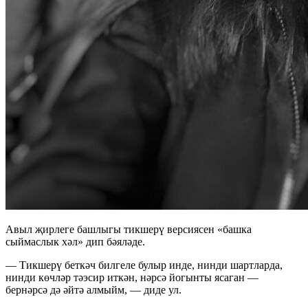
Авыл җирлеге башлыгы тикшерү версиясен «башка
сыймаслык хәл» дип бәяләде.
— Тикшерү беткәч билгеле булыр инде, нинди шартларда,
нинди көчләр тәэсир иткән, нәрсә йогынты ясаган —
бернәрсә дә әйтә алмыйм, — диде ул.