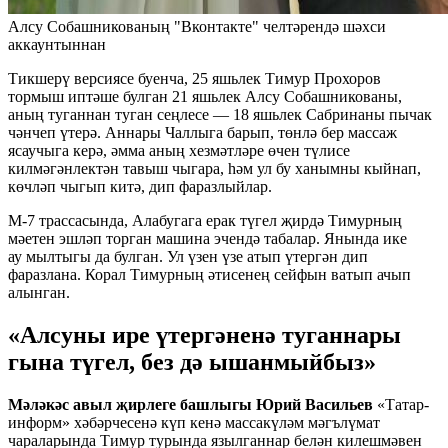
Алсу Собашникованың "Вконтакте" челтәрендә шәхси
аккаунтыннан
Тикшерү версиясе буенча, 25 яшьлек Тимур Прохоров
тормыш иптәше булган 21 яшьлек Алсу Собашникованы,
аның туганнан туган сеңлесе — 18 яшьлек Сабринаны пычак
чәнчеп үтерә. Аннары Чаллыга барып, төнлә бер массаж
ясаучыга керә, әмма аның хезмәтләре өчен түлисе
килмәгәнлектән тавыш чыгара, һәм ул бу ханымны кыйнап,
көчләп чыгып китә, дип фаразлыйлар.
М-7 трассасында, Алабугага ерак түгел җирдә Тимурның
мәетен эшләп торган машина эчендә табалар. Янында ике
ау мылтыгы да булган. Ул үзен үзе атып үтергән дип
фаразлана. Корал Тимурның әтисенең сейфын ватып ачып
алынган.
«Алсуны ире үтергәненә туганнары
гына түгел, без дә ышанмыйбыз»
Мәләкәс авыл җирлеге башлыгы Юрий Васильев
«Татар-
информ» хәбәрчесенә күп кенә массакүләм мәгълүмат
чараларында Тимур турында язылганнар белән килешмәвен