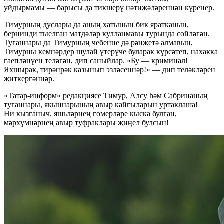
уйдырмамы — барысы да тикшерү нәтиҗәләреннән күренер.
Тимурның дуслары да аның хатынын бик яратканын,
бернинди тыелган матдәләр кулланмавы турында сөйләгән.
Туганнары да Тимурның чебенне дә рәнҗетә алмавын,
Тимурны кемнәрдер шулай үтерүче буларак күрсәтеп, нахакка
гаепләнүен теләгән, дип саныйлар. «Бу — криминал!
Яхшырак, тирәнрәк казынып эзләсеннәр!» — дип теләкләрен
җиткергәннәр.
«Татар-информ» редакциясе Тимур, Алсу һәм Сабринаның
туганнары, якыннарының авыр кайгыларын уртаклаша!
Ни кызганыч, яшьләрнең гомерләре кыска булган,
мәрхүмнәрнең авыр туфраклары җиңел булсын!