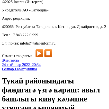
©2025 Intertat (Интертат)
Учредитель АО «Татмедиа»
Адрес редакции:
420066, Республика Татарстан, г. Казань, ул. Декабристов, д. 2
Тел.: +7 843 222 0 999
Эл. почта: infotat@tatar-inform.ru
Язманы тыңлагыз
Җәмгыять
24 гыйнвар 2022 20:34
Гөлнар Гарифуллина
Тукай районындагы
фаҗигагә үзгә караш: авыл
башлыгы кияү кәләшне
үтергәнгә ышанмый