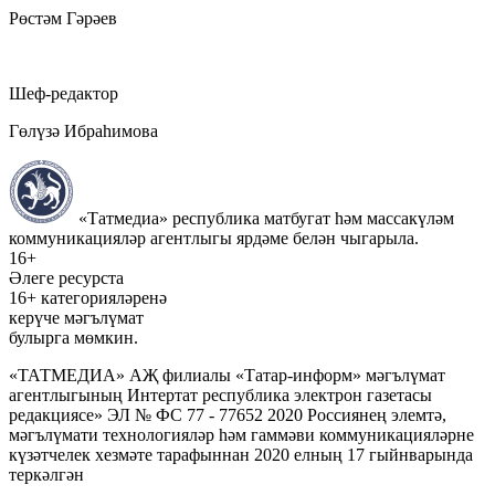
Рөстәм Гәрәев
Шеф-редактор
Гөлүзә Ибраһимова
«Татмедиа» республика матбугат һәм массакүләм
коммуникацияләр агентлыгы ярдәме белән чыгарыла.
16+
Әлеге ресурста
16+ категорияләренә
керүче мәгълүмат
булырга мөмкин.
«ТАТМЕДИА» АҖ филиалы «Татар-информ» мәгълүмат
агентлыгының Интертат республика электрон газетасы
редакциясе» ЭЛ № ФС 77 - 77652 2020 Россиянең элемтә,
мәгълүмати технологияләр һәм гаммәви коммуникацияләрне
күзәтчелек хезмәте тарафыннан 2020 елның 17 гыйнварында
теркәлгән