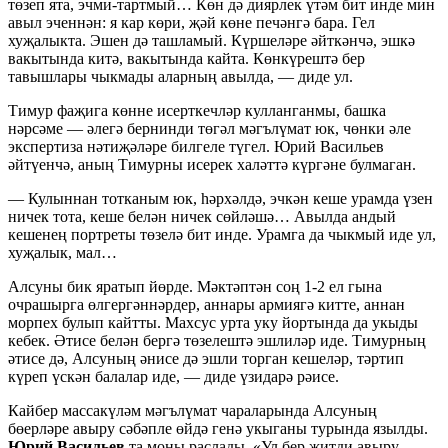
төзеп ята, эчми-тартмый… Көн дә диярлек үтәм бит инде мин
авыл эченнән: я кар көри, җәй көне печәнгә бара. Гел
хуҗалыкта. Эшен дә ташламый. Күршеләре әйткәнчә, эшкә
вакытында китә, вакытында кайта. Көнкүрештә бер
тавышлары чыкмады аларның авылда, — диде ул.
Тимур фаҗига көнне исерткечләр кулланганмы, башка
нәрсәме — әлегә бернинди төгәл мәгълүмат юк, чөнки әле
экспертиза нәтиҗәләре билгеле түгел. Юрий Васильев
әйтүенчә, аның Тимурны исерек халәттә күргәне булмаган.
— Кулыннан тотканым юк, һәрхәлдә, эчкән кеше урамда үзен
ничек тота, кеше белән ничек сөйләшә… Авылда андый
кешенең портреты төзелә бит инде. Урамга да чыкмый иде ул,
хуҗалык, мал…
Алсуны бик яратып йөрде. Мәктәптән соң 1-2 ел гына
очрашырга өлгергәннәрдер, аннары армиягә китте, аннан
морпех булып кайтты. Махсус урта уку йортында да укыды
кебек. Әтисе белән бергә төзелештә эшлиләр иде. Тимурның
әтисе дә, Алсуның әнисе дә эшли торган кешеләр, тәртип
күреп үскән балалар иде, — диде үзидарә рәисе.
Кайбер массакүләм мәгълүмат чараларында Алсуның
бөерләре авыру сәбәпле өйдә генә укыганы турында язылды.
Юрий Васильев
та моны раслады. «Ул бер җитди авыру