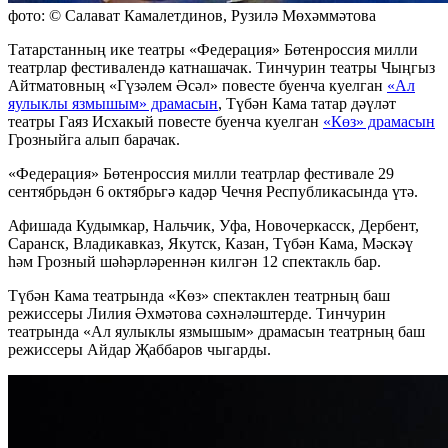
фото: © Салават Камалетдинов, Рузилә Мөхәммәтова
Татарстанның ике театры «Федерация» Бөтенроссия милли
театрлар фестивалендә катнашачак. Тинчурин театры Чыңгыз
Айтматовның «Гүзәлем Әсәл» повесте буенча куелган
«Ал
яулыклы язмышым» драмасын
, Түбән Кама татар дәүләт
театры Гаяз Исхакый повесте буенча куелган
«Көз» драмасын
Грозныйга алып барачак.
«Федерация» Бөтенроссия милли театрлар фестивале 29
сентябрьдән 6 октябрьгә кадәр Чечня Республикасында үтә.
Афишада Кудымкар, Нальчик, Уфа, Новочеркасск, Дербент,
Саранск, Владикавказ, Якутск, Казан, Түбән Кама, Мәскәү
һәм Грозный шәһәрләреннән килгән 12 спектакль бар.
Түбән Кама театрында «Көз» спектаклен театрның баш
режиссеры Лилия Әхмәтова сәхнәләштерде. Тинчурин
театрында «Ал яулыклы язмышым» драмасын театрның баш
режиссеры Айдар Җаббаров чыгарды.