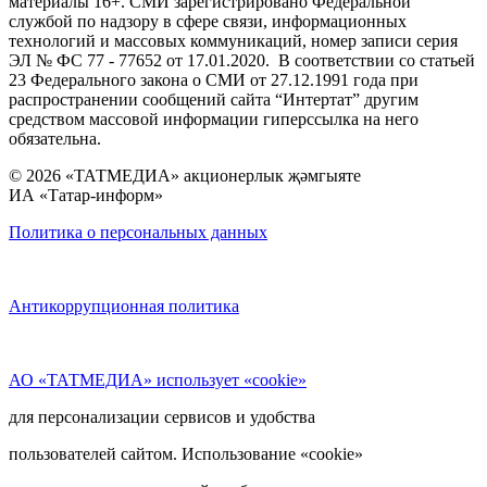
материалы 16+. СМИ зарегистрировано Федеральной
службой по надзору в сфере связи, информационных
технологий и массовых коммуникаций, номер записи серия
ЭЛ № ФС 77 - 77652 от 17.01.2020. В соответствии со статьей
23 Федерального закона о СМИ от 27.12.1991 года при
распространении сообщений сайта “Интертат” другим
средством массовой информации гиперссылка на него
обязательна.
© 2026 «ТАТМЕДИА» акционерлык җәмгыяте
ИА «Татар-информ»
Политика о персональных данных
Антикоррупционная политика
АО «ТАТМЕДИА» использует «cookie»
для персонализации сервисов и удобства
пользователей сайтом. Использование «cookie»