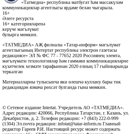
«Татмедиа» республика матбугат һәм массакүләм
коммуникацияләр агентлыгы ярдәме белән чыгарыла.
16+
Әлеге ресурста
16+ категорияләренә
керүче мәгълүмат
булырга мөмкин.
«ТАТМЕДИА» АҖ филиалы «Татар-информ» мәгълүмат
агентлыгының Интертат республика электрон газетасы
редакциясе» ЭЛ № ФС 77 - 77652 2020 Россиянең элемтә,
мәгълүмати технологияләр һәм гаммәви коммуникацияләрне
күзәтчелек хезмәте тарафыннан 2020 елның 17 гыйнварында
теркәлгән
Материалларны тулысынча яки өлешчә куллану бары тик
редакциядән язмача рөхсәт булганда гына мөмкин.
© Сетевое издание Intertat. Учредитель АО «ТАТМЕДИА».
Адрес редакции: 420066, Республика Татарстан, г. Казань, ул.
Декабристов, д. 2. Телефон редакции: +7 (843) 222-0-999
(1304) Эл.почта редакции: infotat@tatar-inform.ru Главный
редактор Гареев Р.И. Настоящий ресурс может содержать