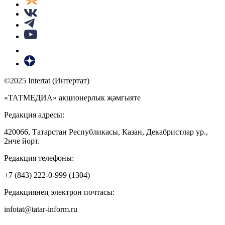
©2025 Intertat (Интертат)
«ТАТМЕДИА» акционерлык җәмгыяте
Редакция адресы:
420066, Татарстан Республикасы, Казан, Декабристлар ур.,
2нче йорт.
Редакция телефоны:
+7 (843) 222-0-999 (1304)
Редакциянең электрон почтасы:
infotat@tatar-inform.ru