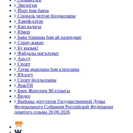
Экология
Йорт һәм бакча
Социаль челтәр йолдызлары
Хәвеф-хәтәр
Көн кадагы
Юмор
Һава торышы һәм ай календаре
Сорау-җавап
Бу кызык!
Файдалы мәгълүмат
Аш-су
Спорт
Татар җырлары һәм клиплары
Югалту
Спорт йолдызлары
ЯшьТИ
Бөек Җиңүнең 80 еллыгы
Видео
Выборы депутатов Государственной Думы
Федерального Собрания Российской Федерации
девятого созыва 20.09.2026