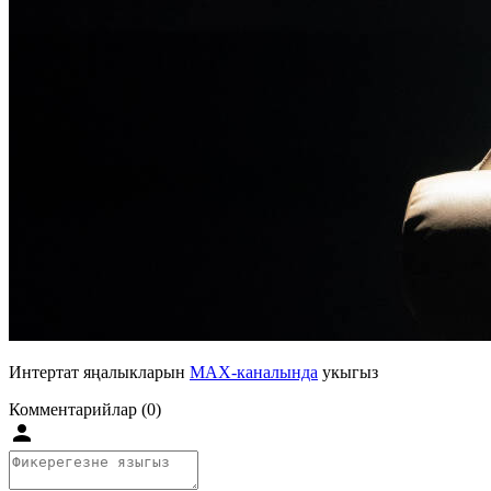
Интертат яңалыкларын
MAX-каналында
укыгыз
Комментарийлар (0)