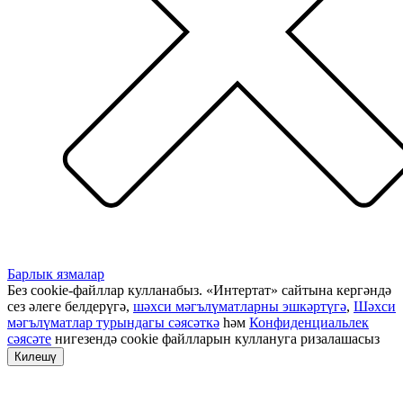
Барлык язмалар
Без cookie-файллар кулланабыз. «Интертат» сайтына кергәндә
сез әлеге белдерүгә,
шәхси мәгълүматларны эшкәртүгә
,
Шәхси
мәгълүматлар турындагы сәясәткә
һәм
Конфиденциальлек
сәясәте
нигезендә cookie файлларын куллануга ризалашасыз
Килешү