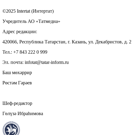
©2025 Intertat (Интертат)
Учредитель АО «Татмедиа»
Адрес редакции:
420066, Республика Татарстан, г. Казань, ул. Декабристов, д. 2
Тел.: +7 843 222 0 999
Эл. почта: infotat@tatar-inform.ru
Баш мөхәррир
Рөстәм Гәрәев
Шеф-редактор
Гөлүзә Ибраһимова