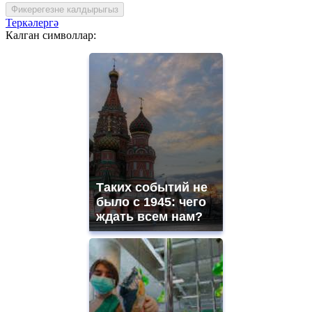
Фикерегезне калдырыгыз
Теркәлергә
Калган символлар:
Таких событий не
было с 1945: чего
ждать всем нам?