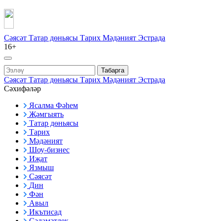
Сәясәт
Татар дөньясы
Тарих
Мәдәният
Эстрада
16+
Табарга
Сәясәт
Татар дөньясы
Тарих
Мәдәният
Эстрада
Сәхифәләр
Ясалма Фәһем
Җәмгыять
Татар дөньясы
Тарих
Мәдәният
Шоу-бизнес
Иҗат
Язмыш
Сәясәт
Дин
Фән
Авыл
Икътисад
Сәламәтлек