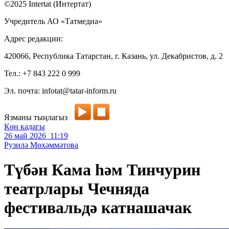
©2025 Intertat (Интертат)
Учредитель АО «Татмедиа»
Адрес редакции:
420066, Республика Татарстан, г. Казань, ул. Декабристов, д. 2
Тел.: +7 843 222 0 999
Эл. почта: infotat@tatar-inform.ru
Язманы тыңлагыз
Көн кадагы
26 май 2026 11:19
Рузилә Мөхәммәтова
Түбән Кама һәм Тинчурин
театрлары Чечняда
фестивальдә катнашачак