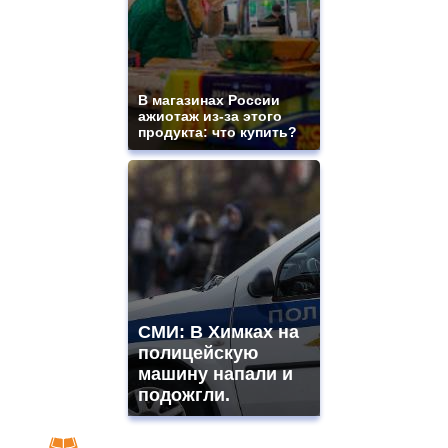
В магазинах России
ажиотаж из-за этого
продукта: что купить?
СМИ: В Химках на
полицейскую
машину напали и
подожгли.