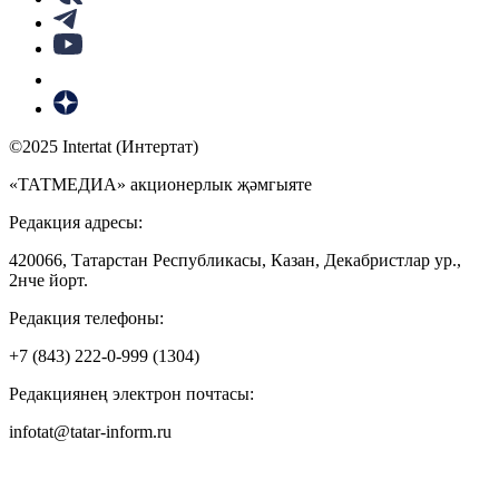
©2025 Intertat (Интертат)
«ТАТМЕДИА» акционерлык җәмгыяте
Редакция адресы:
420066, Татарстан Республикасы, Казан, Декабристлар ур.,
2нче йорт.
Редакция телефоны:
+7 (843) 222-0-999 (1304)
Редакциянең электрон почтасы:
infotat@tatar-inform.ru