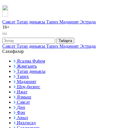
Сәясәт
Татар дөньясы
Тарих
Мәдәният
Эстрада
16+
Табарга
Сәясәт
Татар дөньясы
Тарих
Мәдәният
Эстрада
Сәхифәләр
Ясалма Фәһем
Җәмгыять
Татар дөньясы
Тарих
Мәдәният
Шоу-бизнес
Иҗат
Язмыш
Сәясәт
Дин
Фән
Авыл
Икътисад
Сәламәтлек