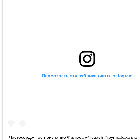
Посмотреть эту публикацию в Instagram
Чистосердечное признание Филюса @lisuash #группабахетле