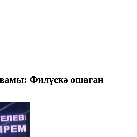
әвамы: Филүскә ошаган