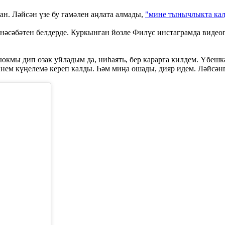
н. Ләйсән үзе бу гамәлен аңлата алмады,
"мине тынычлыкта кал
 мөнәсәбәтен белдерде. Куркынган йөзле Филүс инстаграмда виде
юкмы дип озак уйладым да, ниһаять, бер карарга килдем. Үбешк
нем күңелемә кереп калды. Һәм миңа ошады, дияр идем. Ләйсәнг