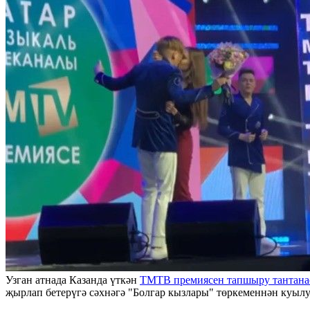
Узган атнада Казанда үткән
ТМТВ премиясен тапшыру тантан
җырлап бетерүгә сәхнәгә "Болгар кызлары" төркеменнән куылу