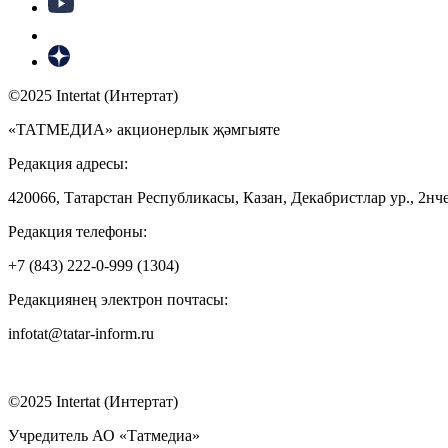
©2025 Intertat (Интертат)
«ТАТМЕДИА» акционерлык җәмгыяте
Редакция адресы:
420066, Татарстан Республикасы, Казан, Декабристлар ур., 2нче
Редакция телефоны:
+7 (843) 222-0-999 (1304)
Редакциянең электрон почтасы:
infotat@tatar-inform.ru
©2025 Intertat (Интертат)
Учредитель АО «Татмедиа»