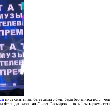
асы
инде онытылып бетте дияргә була, бары бер эпизод истә - мо
ы белән дан казанган Ләйсән Басыйрова чыкты һәм төркем егет