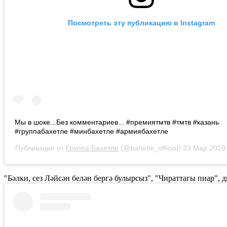
Посмотреть эту публикацию в Instagram
Мы в шоке...Без комментариев... #премиятмтв #тмтв #казань
#группабахетле #минбахетле #армиябахетле
Публикация от
Группа Бәхетле
(@bahetle_official)
23 Мар 2019
"Бәлки, сез Ләйсән белән бергә булырсыз", "Чираттагы пиар",