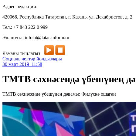
Адрес редакции:
420066, Республика Татарстан, г. Казань, ул. Декабристов, д. 2
Тел.: +7 843 222 0 999
Эл. почта: infotat@tatar-inform.ru
Язманы тыңлагыз
Социаль челтәр йолдызлары
30 март 2019 11:58
ТМТВ сәхнәсендә үбешүнең д
ТМТВ сәхнәсендә үбешүнең дәвамы: Филүскә ошаган