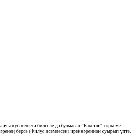
ңарчы күп кешегә билгеле дә булмаган "Бәхетле" төркеме
ләренең берсе (Филүс исемлесен) иреннәреннән суырып үпте.