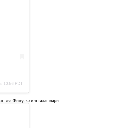
 в 10:56 PDT
 дип яза Филүскә инстадашлары.