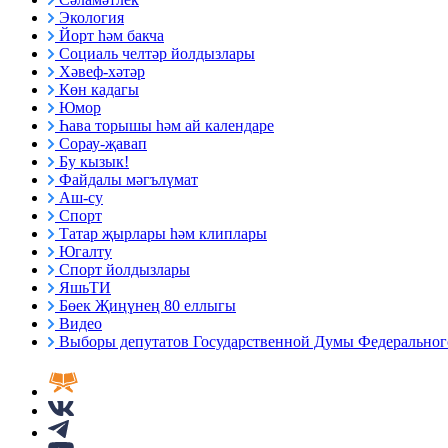
Экология
Йорт һәм бакча
Социаль челтәр йолдызлары
Хәвеф-хәтәр
Көн кадагы
Юмор
Һава торышы һәм ай календаре
Сорау-җавап
Бу кызык!
Файдалы мәгълүмат
Аш-су
Спорт
Татар җырлары һәм клиплары
Югалту
Спорт йолдызлары
ЯшьТИ
Бөек Җиңүнең 80 еллыгы
Видео
Выборы депутатов Государственной Думы Федерального