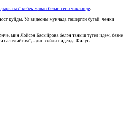
дырыгыз" кебек җавап белән генә чикләнде
.
опост куйды. Ул видеоны мунчада төшергән бугай, чөнки
әнче, мин Ләйсән Басыйрова белән таныш түгел идем, безне
ә сәлам әйтәм", - дип сөйли видеода Филүс.