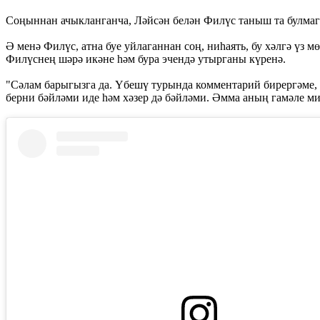
Соңыннан ачыкланганча, Ләйсән белән Филүс таныш та булмага
Ә менә Филүс, атна буе уйлаганнан соң, ниһаять, бу хәлгә үз
Филүснең шәрә икәне һәм бура эчендә утырганы күренә.
"Сәлам барыгызга да. Үбешү турында комментарий бирергәме, 
берни бәйләми иде һәм хәзер дә бәйләми. Әмма аның гамәле ми