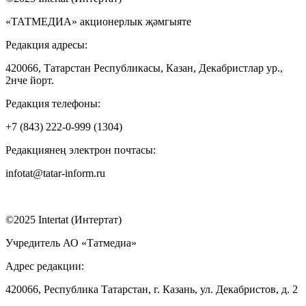
«ТАТМЕДИА» акционерлык җәмгыяте
Редакция адресы:
420066, Татарстан Республикасы, Казан, Декабристлар ур.,
2нче йорт.
Редакция телефоны:
+7 (843) 222-0-999 (1304)
Редакциянең электрон почтасы:
infotat@tatar-inform.ru
©2025 Intertat (Интертат)
Учредитель АО «Татмедиа»
Адрес редакции:
420066, Республика Татарстан, г. Казань, ул. Декабристов, д. 2