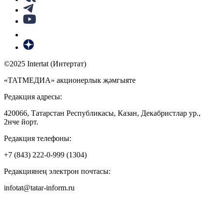
©2025 Intertat (Интертат)
«ТАТМЕДИА» акционерлык җәмгыяте
Редакция адресы:
420066, Татарстан Республикасы, Казан, Декабристлар ур.,
2нче йорт.
Редакция телефоны:
+7 (843) 222-0-999 (1304)
Редакциянең электрон почтасы:
infotat@tatar-inform.ru