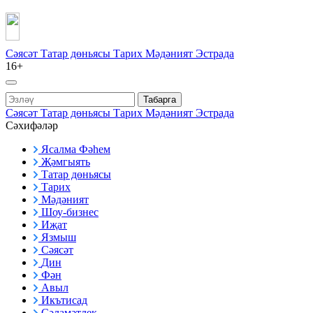
Сәясәт
Татар дөньясы
Тарих
Мәдәният
Эстрада
16+
Табарга
Сәясәт
Татар дөньясы
Тарих
Мәдәният
Эстрада
Сәхифәләр
Ясалма Фәһем
Җәмгыять
Татар дөньясы
Тарих
Мәдәният
Шоу-бизнес
Иҗат
Язмыш
Сәясәт
Дин
Фән
Авыл
Икътисад
Сәламәтлек