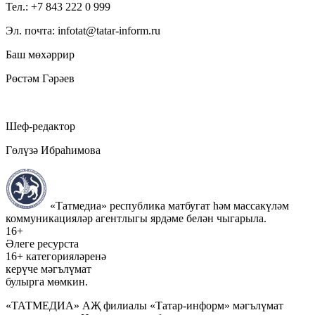
Тел.: +7 843 222 0 999
Эл. почта: infotat@tatar-inform.ru
Баш мөхәррир
Рөстәм Гәрәев
Шеф-редактор
Гөлүзә Ибраһимова
«Татмедиа» республика матбугат һәм массакүләм
коммуникацияләр агентлыгы ярдәме белән чыгарыла.
16+
Әлеге ресурста
16+ категорияләренә
керүче мәгълүмат
булырга мөмкин.
«ТАТМЕДИА» АҖ филиалы «Татар-информ» мәгълүмат