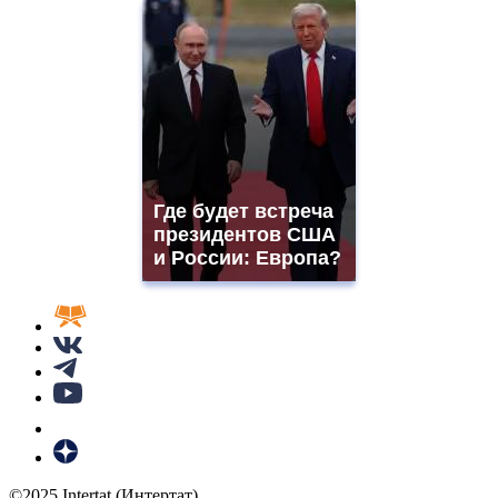
Где будет встреча
президентов США
и России: Европа?
©2025 Intertat (Интертат)