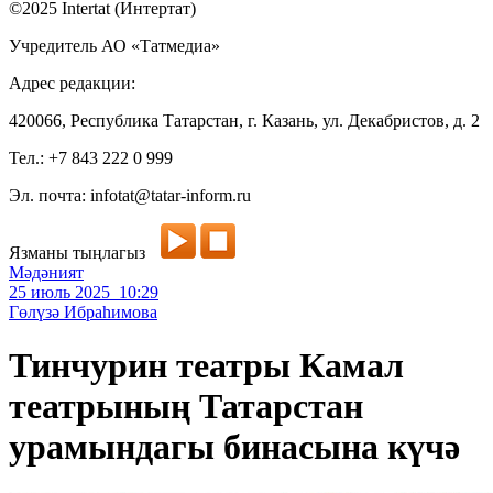
©2025 Intertat (Интертат)
Учредитель АО «Татмедиа»
Адрес редакции:
420066, Республика Татарстан, г. Казань, ул. Декабристов, д. 2
Тел.: +7 843 222 0 999
Эл. почта: infotat@tatar-inform.ru
Язманы тыңлагыз
Мәдәният
25 июль 2025 10:29
Гөлүзә Ибраһимова
Тинчурин театры Камал
театрының Татарстан
урамындагы бинасына күчә