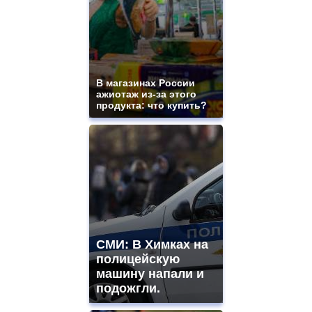
В магазинах России
ажиотаж из-за этого
продукта: что купить?
СМИ: В Химках на
полицейскую
машину напали и
подожгли.