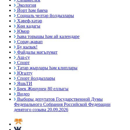
Экология
Йорт һәм бакча
Социаль челтәр йолдызлары
Хәвеф-хәтәр
Көн кадагы
Юмор
Һава торышы һәм ай календаре
Сорау-җавап
Бу кызык!
Файдалы мәгълүмат
Аш-су
Спорт
Татар җырлары һәм клиплары
Югалту
Спорт йолдызлары
ЯшьТИ
Бөек Җиңүнең 80 еллыгы
Видео
Выборы депутатов Государственной Думы
Федерального Собрания Российской Федерации
девятого созыва 20.09.2026