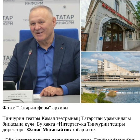
Фото: "Татар-информ" архивы
Тинчурин театры Камал театрының Татарстан урамындагы
бинасына күчә. Бу хакта «Интертат»ка Тинчурин театры
директоры
Фәнис Мөсәгыйтов
хәбәр итте.