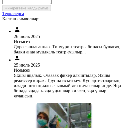
Фикерегезне калдырыгыз
Теркәлергә
Калган символлар:
26 июль 2025
Исемсез
Дөрес эшләгәннәр. Тинчурин театры бинасы бушагач,
бәлки анда музыкаль театр ачылыр...
25 июль 2025
Исемсез
Яхшы яңалык. Озаааак фикер алыштылар. Яхшы
режиссер кирәк. Труппа искиткеч. Күп артистларның
ижади потенциалы ачылмый ята ничә еллар инде. Яңа
бинада яңадан- яңа уңышлар килсен, яңа үрләр
яулансын.