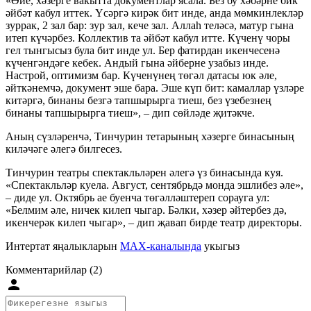
«Әйе, хәзерге вакытта документлар ясала. Без бу хәбәрне бик
әйбәт кабул иттек. Үсәргә кирәк бит инде, анда мөмкинлекләр
зуррак, 2 зал бар: зур зал, кече зал. Аллаһ теләсә, матур гына
итеп күчәрбез. Коллектив та әйбәт кабул итте. Күченү чоры
гел тынгысыз була бит инде ул. Бер фатирдан икенчесенә
күченгәндәге кебек. Андый гына әйберне узабыз инде.
Настрой, оптимизм бар. Күченүнең төгәл датасы юк әле,
әйткәнемчә, документ эше бара. Эше күп бит: камаллар үзләре
китәргә, бинаны безгә тапшырырга тиеш, без үзебезнең
бинаны тапшырырга тиеш», – дип сөйләде җитәкче.
Аның сүзләренчә, Тинчурин тетарының хәзерге бинасының
киләчәге әлегә билгесез.
Тинчурин театры спектакльләрен әлегә үз бинасында куя.
«Спектакльләр куела. Август, сентябрьдә монда эшлибез әле»,
– диде ул. Октябрь ае буенча төгәлләштереп сорауга ул:
«Белмим әле, ничек килеп чыгар. Бәлки, хәзер әйтербез дә,
икенчерәк килеп чыгар», – дип җавап бирде театр директоры.
Интертат яңалыкларын
MAX-каналында
укыгыз
Комментарийлар (2)