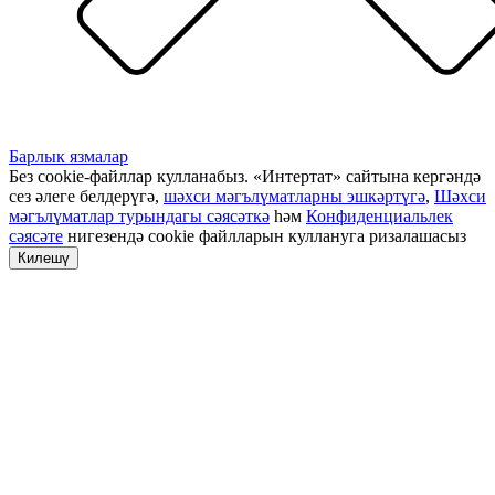
Барлык язмалар
Без cookie-файллар кулланабыз. «Интертат» сайтына кергәндә
сез әлеге белдерүгә,
шәхси мәгълүматларны эшкәртүгә
,
Шәхси
мәгълүматлар турындагы сәясәткә
һәм
Конфиденциальлек
сәясәте
нигезендә cookie файлларын куллануга ризалашасыз
Килешү