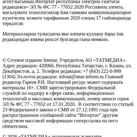
агентлыгының Интертат республика электрон газетасы
редакциясе» ЭЛ № ФС 77 - 77652 2020 Россиянең элемтә,
мәгълүмати технологияләр һәм гаммәви коммуникацияләрне
күзәтчелек хезмәте тарафыннан 2020 елның 17 гыйнварында
теркәлгән
Материалларны тулысынча яки өлешчә куллану бары тик
редакциядән язмача рөхсәт булганда гына мөмкин.
© Сетевое издание Intertat. Учредитель АО «ТАТМЕДИА».
Адрес редакции: 420066, Республика Татарстан, г. Казань, ул.
Декабристов, д. 2. Телефон редакции: +7 (843) 222-0-999
(1304) Эл.почта редакции: infotat@tatar-inform.ru Главный
редактор Гареев Р.И. Настоящий ресурс может содержать
материалы 16+. СМИ зарегистрировано Федеральной
службой по надзору в сфере связи, информационных
технологий и массовых коммуникаций, номер записи серия
ЭЛ № ФС 77 - 77652 от 17.01.2020. В соответствии со статьей
23 Федерального закона о СМИ от 27.12.1991 года при
распространении сообщений сайта “Интертат” другим
средством массовой информации гиперссылка на него
обязательна.
© 2026 «ТАТМЕДИА» акционерлык җәмгыяте