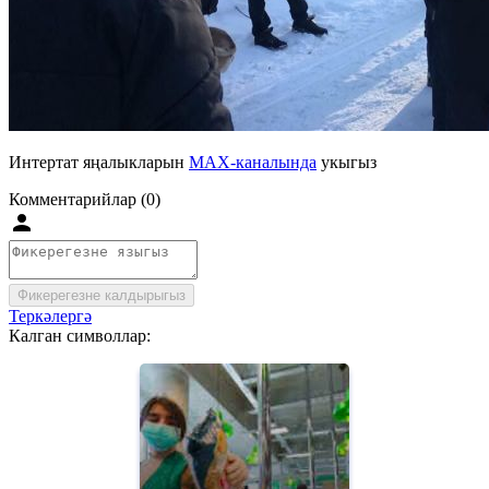
Интертат яңалыкларын
MAX-каналында
укыгыз
Комментарийлар (0)
Фикерегезне калдырыгыз
Теркәлергә
Калган символлар: