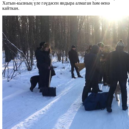
Хатын-кызның үле гәүдәсен яндыра алмаган һәм өенә
кайткан.