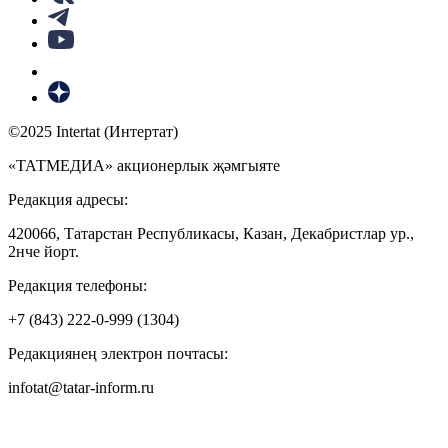
©2025 Intertat (Интертат)
«ТАТМЕДИА» акционерлык җәмгыяте
Редакция адресы:
420066, Татарстан Республикасы, Казан, Декабристлар ур.,
2нче йорт.
Редакция телефоны:
+7 (843) 222-0-999 (1304)
Редакциянең электрон почтасы:
infotat@tatar-inform.ru