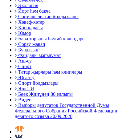
Экология
Йорт һәм бакча
Социаль челтәр йолдызлары
Хәвеф-хәтәр
Көн кадагы
Юмор
Һава торышы һәм ай календаре
Сорау-җавап
Бу кызык!
Файдалы мәгълүмат
Аш-су
Спорт
Татар җырлары һәм клиплары
Югалту
Спорт йолдызлары
ЯшьТИ
Бөек Җиңүнең 80 еллыгы
Видео
Выборы депутатов Государственной Думы
Федерального Собрания Российской Федерации
девятого созыва 20.09.2026