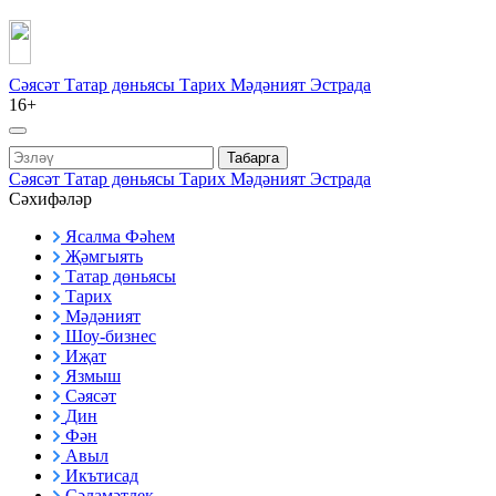
Сәясәт
Татар дөньясы
Тарих
Мәдәният
Эстрада
16+
Табарга
Сәясәт
Татар дөньясы
Тарих
Мәдәният
Эстрада
Сәхифәләр
Ясалма Фәһем
Җәмгыять
Татар дөньясы
Тарих
Мәдәният
Шоу-бизнес
Иҗат
Язмыш
Сәясәт
Дин
Фән
Авыл
Икътисад
Сәламәтлек