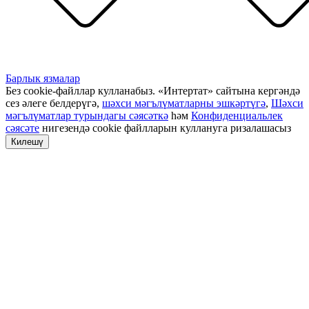
Барлык язмалар
Без cookie-файллар кулланабыз. «Интертат» сайтына кергәндә
сез әлеге белдерүгә,
шәхси мәгълүматларны эшкәртүгә
,
Шәхси
мәгълүматлар турындагы сәясәткә
һәм
Конфиденциальлек
сәясәте
нигезендә cookie файлларын куллануга ризалашасыз
Килешү