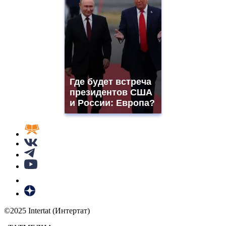
Где будет встреча
президентов США
и России: Европа?
©2025 Intertat (Интертат)