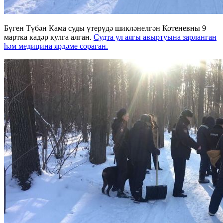
Бүген Түбән Кама суды үтерүдә шикләнелгән Котеневны 9
мартка кадәр кулга алган.
Судта ул аягы авыртуына зарланган
һәм медицина ярдәме сораган.