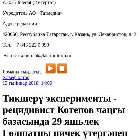
©2025 Intertat (Интертат)
Учредитель АО «Татмедиа»
Адрес редакции:
420066, Республика Татарстан, г. Казань, ул. Декабристов, д. 2
Тел.: +7 843 222 0 999
Эл. почта: infotat@tatar-inform.ru
Язманы тыңлагыз
Хәвеф-хәтәр
13 гыйнвар 2018 14:09
Тикшерү эксперименты -
рецидивист Котенов чаңгы
базасында 29 яшьлек
Гөлшатны ничек үтергәнен