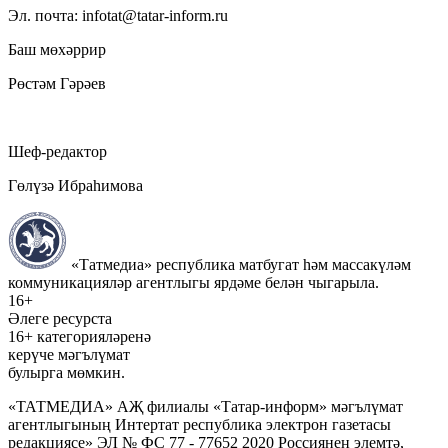
Эл. почта: infotat@tatar-inform.ru
Баш мөхәррир
Рөстәм Гәрәев
Шеф-редактор
Гөлүзә Ибраһимова
«Татмедиа» республика матбугат һәм массакүләм
коммуникацияләр агентлыгы ярдәме белән чыгарыла.
16+
Әлеге ресурста
16+ категорияләренә
керүче мәгълүмат
булырга мөмкин.
«ТАТМЕДИА» АҖ филиалы «Татар-информ» мәгълүмат
агентлыгының Интертат республика электрон газетасы
редакциясе» ЭЛ № ФС 77 - 77652 2020 Россиянең элемтә,