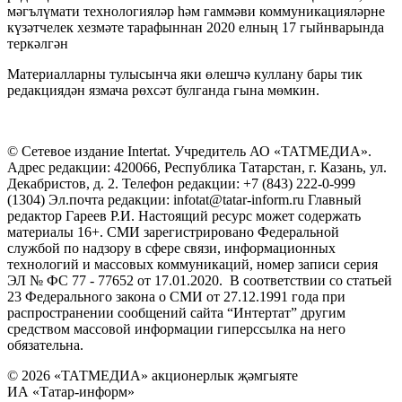
мәгълүмати технологияләр һәм гаммәви коммуникацияләрне
күзәтчелек хезмәте тарафыннан 2020 елның 17 гыйнварында
теркәлгән
Материалларны тулысынча яки өлешчә куллану бары тик
редакциядән язмача рөхсәт булганда гына мөмкин.
© Сетевое издание Intertat. Учредитель АО «ТАТМЕДИА».
Адрес редакции: 420066, Республика Татарстан, г. Казань, ул.
Декабристов, д. 2. Телефон редакции: +7 (843) 222-0-999
(1304) Эл.почта редакции: infotat@tatar-inform.ru Главный
редактор Гареев Р.И. Настоящий ресурс может содержать
материалы 16+. СМИ зарегистрировано Федеральной
службой по надзору в сфере связи, информационных
технологий и массовых коммуникаций, номер записи серия
ЭЛ № ФС 77 - 77652 от 17.01.2020. В соответствии со статьей
23 Федерального закона о СМИ от 27.12.1991 года при
распространении сообщений сайта “Интертат” другим
средством массовой информации гиперссылка на него
обязательна.
© 2026 «ТАТМЕДИА» акционерлык җәмгыяте
ИА «Татар-информ»