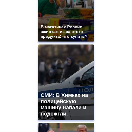
В магазинах России
ажиотаж из-за этого
продукта: что купить?
СМИ: В Химках на
полицейскую
машину напали и
подожгли.