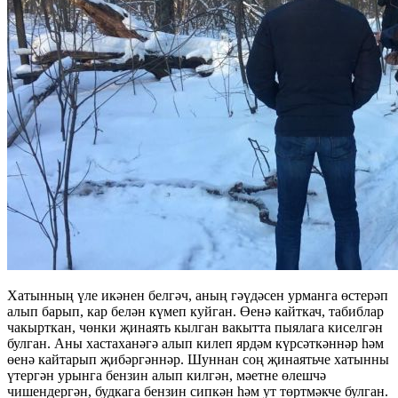
Хатынның үле икәнен белгәч, аның гәүдәсен урманга өстерәп
алып барып, кар белән күмеп куйган. Өенә кайткач, табиблар
чакырткан, чөнки җинаять кылган вакытта пыялага киселгән
булган. Аны хастаханәгә алып килеп ярдәм күрсәткәннәр һәм
өенә кайтарып җибәргәннәр. Шуннан соң җинаятьче хатынны
үтергән урынга бензин алып килгән, мәетне өлешчә
чишендергән, будкага бензин сипкән һәм ут төртмәкче булган.