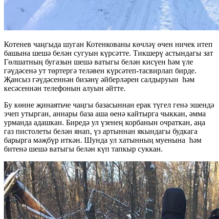
Котенев чаңгыда шуган Котенкованы көчләү өчен ничек итеп
башына шешә белән сугуын күрсәтте. Тикшерү астындагы зат
Гөлшатның бугазын шешә ватыгы белән кисүен һәм үле
гәүдәсенә ут төртергә теләвен күрсәтеп-тасвирлап бирде.
Җансыз гәүдәсеннән бизәнү әйберләрен салдыруын һәм
кесәсеннән телефонын алуын әйтте.
Бу көнне җинаятьче чаңгы базасыннан ерак түгел генә эшендә
эчеп утырган, аннары база аша өенә кайтырга чыккан, әмма
урманда адашкан. Биредә ул үзенең корбанын очраткан, аңа
газ пистолеты белән янап, үз артыннан якындагы будкага
барырга мәҗбүр иткән. Шунда ул хатынның муенына һәм
битенә шешә ватыгы белән күп тапкыр суккан.