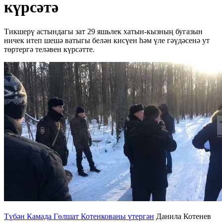
күрсәтә
Тикшерү астындагы зат 29 яшьлек хатын-кызның бугазын
ничек итеп шешә ватыгы белән кисүен һәм үле гәүдәсенә ут
төртергә теләвен күрсәтте.
Түбән Камада Гөлшат Котенкованы үтергән
Данила Котенев