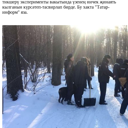
тикшерү эксперименты вакытында үзенең ничек җинаять
кылганын күрсәтеп-тасвирлап бирде. Бу хакта "Татар-
информ" яза.