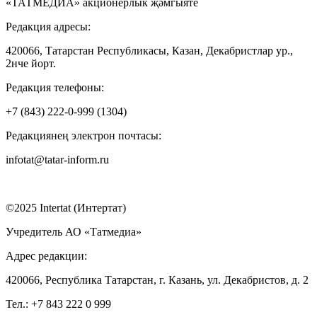
«ТАТМЕДИА» акционерлык җәмгыяте
Редакция адресы:
420066, Татарстан Республикасы, Казан, Декабристлар ур.,
2нче йорт.
Редакция телефоны:
+7 (843) 222-0-999 (1304)
Редакциянең электрон почтасы:
infotat@tatar-inform.ru
©2025 Intertat (Интертат)
Учредитель АО «Татмедиа»
Адрес редакции:
420066, Республика Татарстан, г. Казань, ул. Декабристов, д. 2
Тел.: +7 843 222 0 999