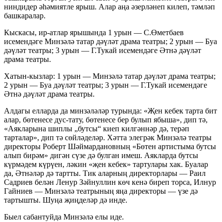
ниндидер әһәмиятле ярыш. Алар аңа әзерләнеп килеп, тәмләп
башкаралар.
Кыскасы, ир-атлар ярышында 1 урын — С.Өметбаев
исемендәге Минзәлә татар дәүләт драма театры; 2 урын — Буа
дәүләт театры; 3 урын — Г.Тукай исемендәге Әтнә дәүләт
драма театры.
Хатын-кызлар: 1 урын — Минзәлә татар дәүләт драма театры;
2 урын — Буа дәүләт театры; 3 урын — Г.Тукай исемендәге
Әтнә дәүләт драма театры.
Алдагы елларда да минзәләләр турында: «Җен кебек тарта бит
алар, бөтенесе дус-тату, бөтенесе бер булып ябыша», дип тә,
«Аякларына шиплы „бутсы“ киеп килгәннәр дә, терәп
тарталар», дип тә сөйләделәр. Хәтта элегрәк Минзәлә театры
директоры Роберт Шәймардановның «Бөтен артистыма бутсы
алып бирәм» дигән сүзе дә булган имеш. Аякларда бутсы
күрмәдем күрүен, ләкин «җен кебек» тартулары хак. Буалар
да, Әтнәләр дә тартты. Тик аларның директорлары — Раил
Садриев белән Ленур Зәйнуллин көч кенә биреп торса, Илнур
Гайниев — Минзәлә театрының яңа директоры — үзе дә
тартышты. Шуңа җиңделәр дә инде.
Быел сабантуйда Минзәлә елы иде.