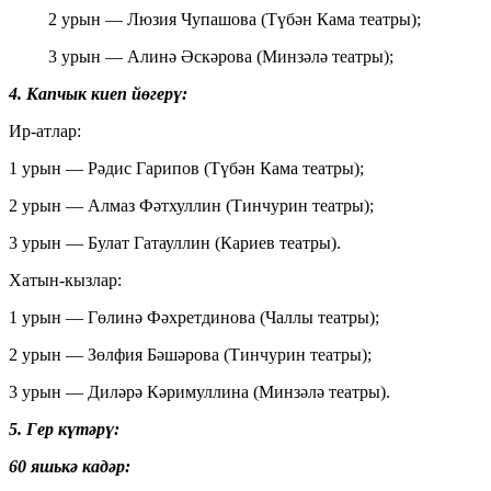
2 урын — Люзия Чупашова (Түбән Кама театры);
3 урын — Алинә Әскәрова (Минзәлә театры);
4. Капчык киеп йөгерү:
Ир-атлар:
1 урын — Рәдис Гарипов (Түбән Кама театры);
2 урын — Алмаз Фәтхуллин (Тинчурин театры);
3 урын — Булат Гатауллин (Кариев театры).
Хатын-кызлар:
1 урын — Гөлинә Фәхретдинова (Чаллы театры);
2 урын — Зөлфия Бәшәрова (Тинчурин театры);
3 урын — Диләрә Кәримуллина (Минзәлә театры).
5. Гер күтәрү:
60 яшькә кадәр: