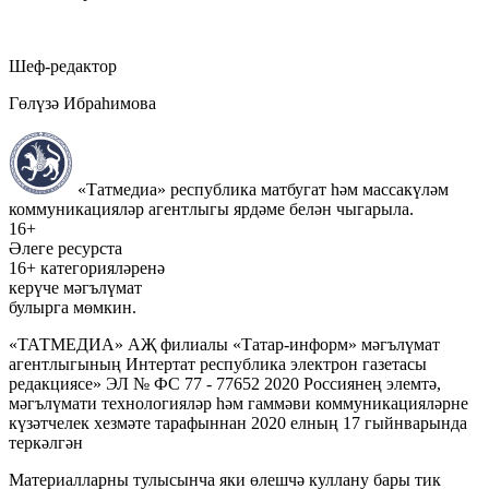
Шеф-редактор
Гөлүзә Ибраһимова
«Татмедиа» республика матбугат һәм массакүләм
коммуникацияләр агентлыгы ярдәме белән чыгарыла.
16+
Әлеге ресурста
16+ категорияләренә
керүче мәгълүмат
булырга мөмкин.
«ТАТМЕДИА» АҖ филиалы «Татар-информ» мәгълүмат
агентлыгының Интертат республика электрон газетасы
редакциясе» ЭЛ № ФС 77 - 77652 2020 Россиянең элемтә,
мәгълүмати технологияләр һәм гаммәви коммуникацияләрне
күзәтчелек хезмәте тарафыннан 2020 елның 17 гыйнварында
теркәлгән
Материалларны тулысынча яки өлешчә куллану бары тик