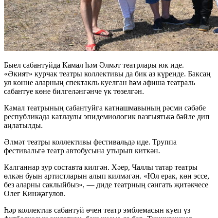
Быел сабантуйда Камал һәм Әлмәт театрлары юк иде.
«Әкият» курчак театры коллективы да бик аз күренде. Баксаң
ул көнне аларның спектакль куелган һәм афиша театраль
сабантуе көне билгеләнгәнче үк төзелгән.
Камал театрының сабантуйга катнашмавының рәсми сәбәбе
республикада катлаулы эпидемиологик вазгыятькә бәйле дип
аңлатылды.
Әлмәт театры коллективы фестивальдә иде. Труппа
фестивальгә театр автобусына утырып киткән.
Калганнар зур составта килгән. Хәер, Чаллы татар театры
өлкән буын артистларын алып килмәгән. «Юл ерак, көн эссе,
без аларны саклыйбыз», — диде театрның сәнгать җитәкчесе
Олег Кинҗәгулов.
Һәр коллектив сабантуй өчен театр эмблемасын куеп үз