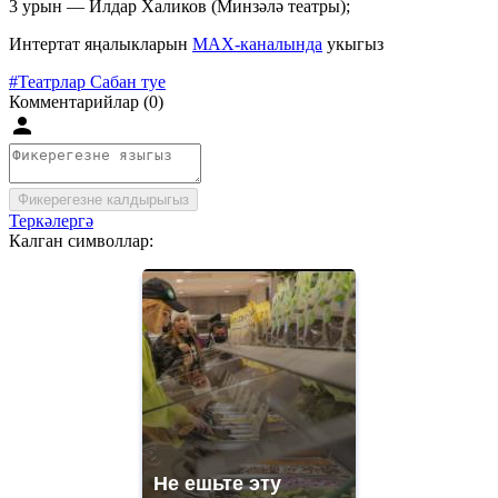
3 урын — Илдар Халиков (Минзәлә театры);
Интертат яңалыкларын
MAX-каналында
укыгыз
#Театрлар Сабан туе
Комментарийлар (0)
Фикерегезне калдырыгыз
Теркәлергә
Калган символлар:
Не ешьте эту