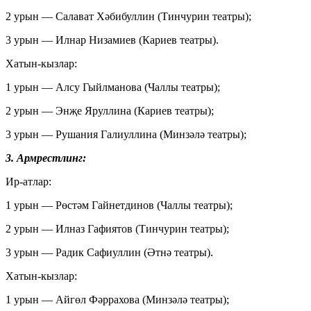
2 урын — Салават Хәбибуллин (Тинчурин театры);
3 урын — Илнар Низамиев (Кариев театры).
Хатын-кызлар:
1 урын — Алсу Гыйлманова (Чаллы театры);
2 урын — Энҗе Яруллина (Кариев театры);
3 урын — Рушания Галиуллина (Минзәлә театры);
3. Армрестлинг:
Ир-атлар:
1 урын — Рөстәм Гайнетдинов (Чаллы театры);
2 урын — Илназ Гафиятов (Тинчурин театры);
3 урын — Радик Сафиуллин (Әтнә театры).
Хатын-кызлар:
1 урын — Айгөл Фәррахова (Минзәлә театры);