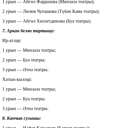
1 урын — Айгөл Фәррахова (Минзәлә театры);
2 урын — Люзия Чупашова (Түбән Кама театры);
3 урын — Айгөл Хөснетдинова (Буа театры).
7. Аркан белән тартышу:
Ир-атлар:
1 урын — Минзәлә театры;
2 урын — Буа театры;
3 урын — Әтнә театры.
Хатын-кызлар:
1 урын — Минзәлә театры;
2 урын — Буа театры;
3 урын — Әтнә театры.
8. Капчык сугышы:
1 урын — Илфат Камалиев (Кариев театры);