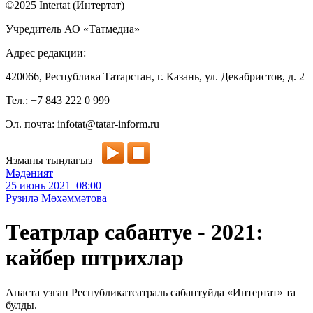
©2025 Intertat (Интертат)
Учредитель АО «Татмедиа»
Адрес редакции:
420066, Республика Татарстан, г. Казань, ул. Декабристов, д. 2
Тел.: +7 843 222 0 999
Эл. почта: infotat@tatar-inform.ru
Язманы тыңлагыз
Мәдәният
25 июнь 2021 08:00
Рузилә Мөхәммәтова
Театрлар сабантуе - 2021:
кайбер штрихлар
Апаста узган Республикатеатраль сабантуйда «Интертат» та
булды.