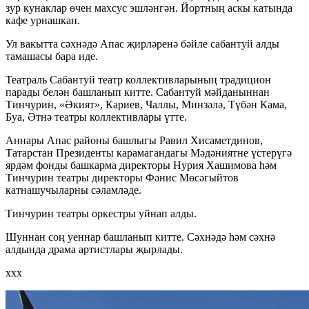
зур кунаклар өчен махсус эшләнгән. Йортның аскы катында
кафе урнашкан.
Ул вакытта сәхнәдә Апас җирләренә бәйле сабантуй алды
тамашасы бара иде.
Театраль Сабантуй театр коллективларының традицион
парады белән башланып китте. Сабантуй мәйданыннан
Тинчурин, «Әкият», Кариев, Чаллы, Минзәлә, Түбән Кама,
Буа, Әтнә театры коллективлары үтте.
Аннары Апас районы башлыгы Равил Хисаметдинов,
Татарстан Президенты карамагандагы Мәдәниятне үстерүгә
ярдәм фонды башкарма директоры Нурия Хашимова һәм
Тинчурин театры директоры Фәнис Мөсәгыйтов
катнашучыларны сәламләде.
Тинчурин театры оркестры уйнап алды.
Шуннан соң уеннар башланып китте. Сәхнәдә һәм сәхнә
алдында драма артистлары җырлады.
ххх