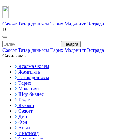
Сәясәт
Татар дөньясы
Тарих
Мәдәният
Эстрада
16+
Табарга
Сәясәт
Татар дөньясы
Тарих
Мәдәният
Эстрада
Сәхифәләр
Ясалма Фәһем
Җәмгыять
Татар дөньясы
Тарих
Мәдәният
Шоу-бизнес
Иҗат
Язмыш
Сәясәт
Дин
Фән
Авыл
Икътисад
Сәламәтлек