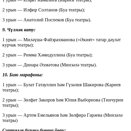
2 урын — Илфир Солтанов (Буа театры);
3 урын — Анатолий Поспеков (Буа театры).
9. Чүлмәк вату:
1 урын — Миләүшә Фәйзрахманова («Әкият» татар дәүләт
курчак театры);
2 урын — Римма Хәмидуллина (Буа театры);
3 урын — Динара Әхмәтова (Минзәлә театры).
10. Бию марафоны:
1 урын — Булат Гатауллин һәм Гүзәлия Шакирова (Кариев
театры);
2 урын — Зөлфәт Закиров һәм Юлия Выборнова (Тинчурин
театры);
3 урын — Артем Емельянов һәм Зөлфирә Гәрәева (Минзәлә
театры)
Сиртмәле бүрәнә буенча йөрү: