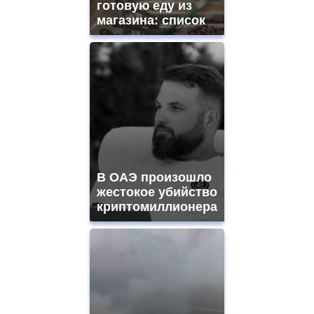
готовую еду из
магазина: список
В ОАЭ произошло
жестокое убийство
криптомиллионера