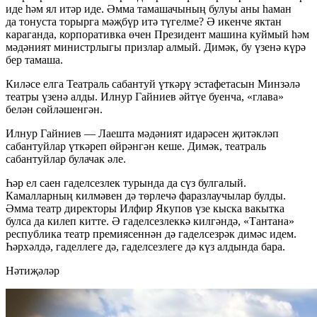
иде һәм ял итәр иде. Әмма тамашачының булуы аны һаман
да тонуста торырга мәҗбүр итә түгелме? Ә икенче яктан
караганда, корпоративка өчен Президент машина куймый һәм
мәдәният министрлыгы призлар алмый. Димәк, бу үзенә күрә
бер тамаша.
Киләсе елга Театраль сабантуй үткәрү эстафетасын Минзәлә
театры үзенә алды. Илнур Гайниев әйтүе буенча, «глава»
белән сөйләшенгән.
Илнур Гайниев — Лаешта мәдәният идарәсен җитәкләп
сабантуйлар үткәреп өйрәнгән кеше. Димәк, театраль
сабантуйлар булачак әле.
Һәр ел саен гаделсезлек турында да сүз булгалый.
Камалларның килмәвен дә төрлечә фаразлаучылар булды.
Әмма театр директоры Илфир Якупов үзе кыска вакытка
булса да килеп китте. Ә гаделсезлеккә килгәндә, «Тантана»
республика театр премиясеннән дә гаделсезрәк димәс идем.
Һәрхәлдә, гаделлеге дә, гаделсезлеге дә күз алдында бара.
Нәтиҗәләр