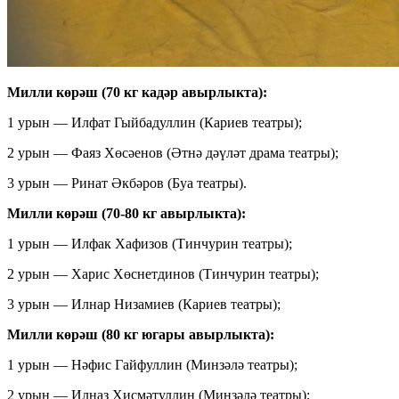
Милли көрәш (70 кг кадәр авырлыкта):
1 урын — Илфат Гыйбадуллин (Кариев театры);
2 урын — Фаяз Хөсәенов (Әтнә дәүләт драма театры);
3 урын — Ринат Әкбәров (Буа театры).
Милли көрәш (70-80 кг авырлыкта):
1 урын — Илфак Хафизов (Тинчурин театры);
2 урын — Харис Хөснетдинов (Тинчурин театры);
3 урын — Илнар Низамиев (Кариев театры);
Милли көрәш (80 кг югары авырлыкта):
1 урын — Нәфис Гайфуллин (Минзәлә театры);
2 урын — Илназ Хисмәтуллин (Минзәлә театры);