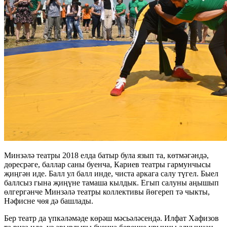
Минзәлә театры 2018 елда батыр була язып та, көтмәгәндә,
дөресрәге, баллар саны буенча, Кариев театры гармунчысы
җиңгән иде. Балл ул балл инде, чиста аркага салу түгел. Быел
баллсыз гына җиңүне тамаша кылдык. Егып салуны аңышып
өлгергәнче Минзәлә театры коллективы йөгереп тә чыкты,
Нәфисне чөя дә башлады.
Бер театр да үпкәләмәде көрәш мәсьәләсендә. Илфат Хафизов