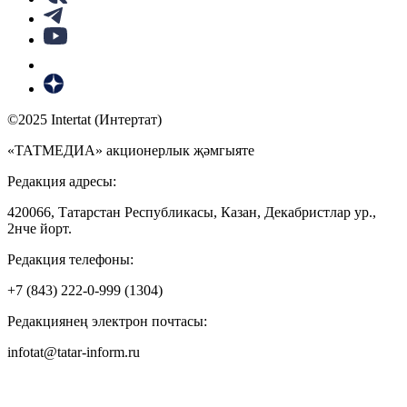
©2025 Intertat (Интертат)
«ТАТМЕДИА» акционерлык җәмгыяте
Редакция адресы:
420066, Татарстан Республикасы, Казан, Декабристлар ур.,
2нче йорт.
Редакция телефоны:
+7 (843) 222-0-999 (1304)
Редакциянең электрон почтасы:
infotat@tatar-inform.ru