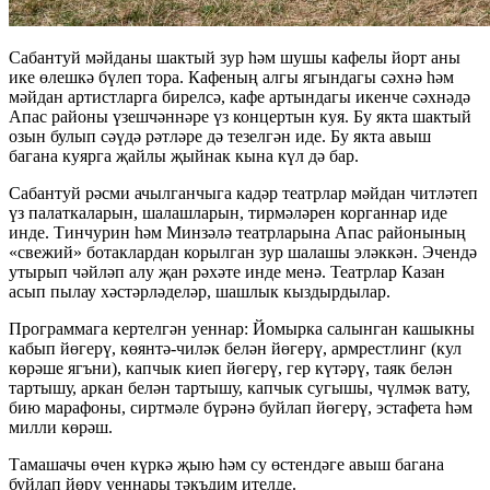
Сабантуй мәйданы шактый зур һәм шушы кафелы йорт аны
ике өлешкә бүлеп тора. Кафеның алгы ягындагы сәхнә һәм
мәйдан артистларга бирелсә, кафе артындагы икенче сәхнәдә
Апас районы үзешчәннәре үз концертын куя. Бу якта шактый
озын булып сәүдә рәтләре дә тезелгән иде. Бу якта авыш
багана куярга җайлы җыйнак кына күл дә бар.
Сабантуй рәсми ачылганчыга кадәр театрлар мәйдан читләтеп
үз палаткаларын, шалашларын, тирмәләрен корганнар иде
инде. Тинчурин һәм Минзәлә театрларына Апас районының
«свежий» ботаклардан корылган зур шалашы эләккән. Эчендә
утырып чәйләп алу җан рәхәте инде менә. Театрлар Казан
асып пылау хәстәрләделәр, шашлык кыздырдылар.
Программага кертелгән уеннар: Йомырка салынган кашыкны
кабып йөгерү, көянтә-чиләк белән йөгерү, армрестлинг (кул
көрәше ягъни), капчык киеп йөгерү, гер күтәрү, таяк белән
тартышу, аркан белән тартышу, капчык сугышы, чүлмәк вату,
бию марафоны, сиртмәле бүрәнә буйлап йөгерү, эстафета һәм
милли көрәш.
Тамашачы өчен күркә җыю һәм су өстендәге авыш багана
буйлап йөрү уеннары тәкъдим ителде.