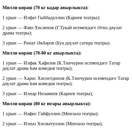
Милли көрәш (70 кг кадәр авырлыкта):
1 урын — Илфат Гыйбадуллин (Кариев театры);
2 урын — Фаяз Хөсәенов (Г.Тукай исемендәге Әтнә дәүләт
драма театры);
3 урын — Ринат Әкбәров (Буа дәүләт сатира театры).
Милли көрәш (70-80 кг авырлыкта):
1 урын — Илфак Хафизов (К.Тинчурин исемендәге Татар
дәүләт драма һәм комедия театры);
2 урын — Харис Хөснетдинов (К.Тинчурин исемендәге Татар
дәүләт драма һәм комедия театры);
3 урын — Илнар Низамиев (Кариев театры);
Милли көрәш (80 кг югары авырлыкта):
1 урын — Нәфис Гайфуллин (Минзәлә театры);
2 урын — Илназ Хисмәтуллин (Минзәлә театры);