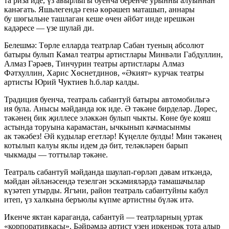
та риза иде, үз авырлыгы буенча беренче урынны алуыннан
канәгать. Яшьлегендә генә көрәшеп маташып, аннары
бу шөгыльне ташлаган кеше өчен әйбәт инде ирешкән
кадәресе — үзе шулай ди.
Белешмә: Төрле елларда театрлар Сабан туеның абсолют
батыры булып Камал театры артистлары Минвәли Габдуллин,
Алмаз Гәрәев, Тинчурин театры артистлары Алмаз
Фәтхуллин, Харис Хөснетдинов, «Әкият» курчак театры
артисты Юрий Чуктиев һ.б.лар калды.
Традиция буенча, театраль сабантуй батыры автомобильгә
ия була. Анысы мәйданда юк иде. Ә тәкәне бирделәр. Дөрес,
тәкәнең бик җиллесе эләккән булып чыкты. Көне буе кояш
астында торуына карамастан, ычкынып качмасынмы
ак тәкәбез! Әй кудылар егетләр! Күңелле булды! Мин тәкәнең
котылып калуы яклы идем дә бит, теләкләрен барып
чыкмады — тоттылар тәкәне.
Театраль сабантуй мәйданда шаулап-гөрләп дәвам иткәндә,
мәйдан әйләнәсендә тезелгән эскәмияләрдә тамашачылар
күзәтеп утырды. Ягъни, район театраль сабантуйны кабул
итеп, үз халкына беръюлы күпме артистны бүләк итә.
Икенче яктан караганда, сабантуй — театрларның уртак
«корпоративкасы». Бәйрәмдә артист үзен иркенрәк тота алыр