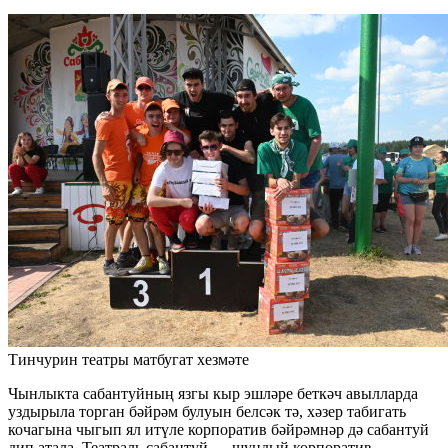
Тинчурин театры матбугат хезмәте
Чынлыкта сабантуйның язгы кыр эшләре беткәч авылларда
уздырыла торган бәйрәм булуын белсәк тә, хәзер табигать
кочагына чыгып ял итүле корпоратив бәйрәмнәр дә сабантуй
дип атала. Театраль сабантуй — шундый корпоратив