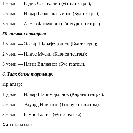
1 урын — Радик Сафиуллин (Әтнә театры);
2 урын — Илдар Габделнасыйров (Буа театры);
3 урын — Алмаз Фәтхуллин (Тинчурин театры).
60 яшьтән өлкәнрәк:
1 урын — Әсфир Шәрәфетдинов (Буа театры);
2 урын — Илдус Мусин (Кариев театры);
3 урын — Илгиз Вилданов (Буа театры).
6. Таяк белән тартышу:
Ир-атлар:
1 урын — Илдар Шаһимәрдәнов (Кариев театры);
2 урын — Эдуард Никитин (Тинчурин театры);
3 урын — Рәмис Галиев (Әтнә театры).
Хатын-кызлар: