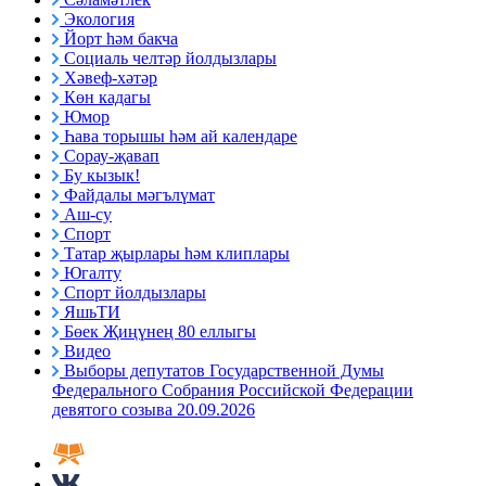
Экология
Йорт һәм бакча
Социаль челтәр йолдызлары
Хәвеф-хәтәр
Көн кадагы
Юмор
Һава торышы һәм ай календаре
Сорау-җавап
Бу кызык!
Файдалы мәгълүмат
Аш-су
Спорт
Татар җырлары һәм клиплары
Югалту
Спорт йолдызлары
ЯшьТИ
Бөек Җиңүнең 80 еллыгы
Видео
Выборы депутатов Государственной Думы
Федерального Собрания Российской Федерации
девятого созыва 20.09.2026