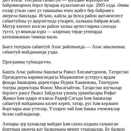
бәйрәмнәрнең берсе буларак күзалланган иде. 2005 елда. Әмма
еллар үткән саен ул тамашачы өчен җәйге бер бәйрәмгә
әверелә башлады. Ягъни, кайсы да булса район җитәкчелеге
сабантуйны үз җирлегендә үткәреп, халкына бәйрәм ясый.
Матур киенеп килгән район халкы артистларны сәхнәдә
түгел, үз янында күрә — аларның төрде уеннарда
катнашканын тамаша кыла.
Быел театраль сабантуй Апас районында — Апас авылының
сабантуй мәйданында узды.
Программа түбәндәгечә.
Башта Апас районы башлыгы Равил Хисаметдинов, Татарстан
Президенты карамагандагы Мәдәниятне үстерүгә ярдәм
фонды башкарма директоры Нурия Хашимова, Тинчурин
театры директоры Фәнис Мөсәгыйтов, Татарстан язучылар
берлеге рәисе Ркаил Зәйдулла үзенең урынбасары Рифат
Җамал һәм идарә әгъзасы Рәдиф Сәгъди һәм башкалар
сабантуй мәйданына килеп кереп, татар, рус һәм керәшен
йортлары аша үттеләр. Үзләрен чәй һәм башка эчемлекләр
белән сыйладылар.
Аннары зур кунаклар мәйдан һәм сәхнә алдына салынган
йортның икенча кат балконына менеп утырдылар. Бу балкон