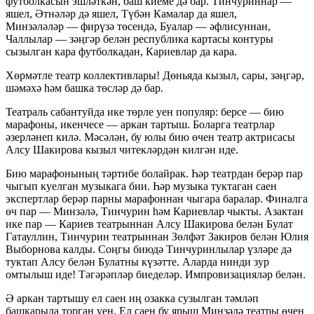
футболкасын эшләткән, баш киеме дә бар. Тинчуриннар —
яшел, Әтнәләр дә яшел, Түбән Камалар да яшел,
Минзәләләр — фирүзә төсендә, Буалар — әфлисуннан,
Чаллылар — зәңгәр белән республика картасы контуры
сызылган кара футболкадан, Кариевлар да кара.
Хөрмәтле театр коллективлары! Дөньяда кызыл, сары, зәңгәр,
шәмәхә һәм башка төсләр дә бар.
Театраль сабантуйда ике төрле уен популяр: берсе — бию
марафоны, икенчесе — аркан тартыш. Боларга театрлар
әзерләнеп килә. Мәсәлән, бу юлы бию өчен театр актрисасы
Алсу Шакирова кызыл читекләрдән килгән иде.
Бию марафонының тәртибе болайрак. Һәр театрдан берәр пар
чыгып куелган музыкага бии. Һәр музыка туктаган саен
экспертлар берәр парны марафоннан чыгара баралар. Финалга
өч пар — Минзәлә, Тинчурин һәм Кариевлар чыкты. Азактан
ике пар — Кариев театрыннан Алсу Шакирова белән Булат
Гатауллин, Тинчурин театрыннан Зөлфәт Закиров белән Юлия
Выборнова калды. Соңгы биюдә Тинчуринлылар үзләре дә
туктап Алсу белән Булатны күзәтте. Аларда нинди зур
омтылыш иде! Тәгәрәпләр биеделәр. Импровизацияләр белән.
Ә аркан тартышу ел саен иң озакка сузылган тәмләп
башкарыла торган уен. Ел саен бу ярыш Минзәлә театры өчен