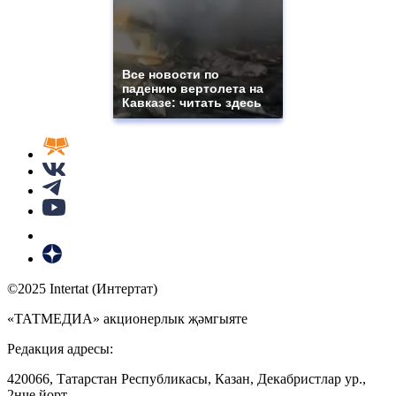
Все новости по
падению вертолета на
Кавказе: читать здесь
©2025 Intertat (Интертат)
«ТАТМЕДИА» акционерлык җәмгыяте
Редакция адресы:
420066, Татарстан Республикасы, Казан, Декабристлар ур.,
2нче йорт.