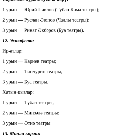
1 урын — Юрий Павлов (Түбән Кама театры);
2 урын — Руслан Әюпов (Чаллы театры);
3 урын — Ринат Әкбәров (Буа театры).
12. Эстафета:
Ир-атлар:
1 урын — Кариев театры;
2 урын — Тинчурин театры;
3 урын — Буа театры.
Хатын-кызлар:
1 урын — Түбән театры;
2 урын — Минзәлә театры;
3 урын — Әтнә театры.
13. Милли көрәш: