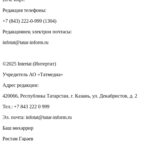
Редакция телефоны:
+7 (843) 222-0-999 (1304)
Редакциянең электрон почтасы:
infotat@tatar-inform.ru
©2025 Intertat (Интертат)
Учредитель АО «Татмедиа»
Адрес редакции:
420066, Республика Татарстан, г. Казань, ул. Декабристов, д. 2
Тел.: +7 843 222 0 999
Эл. почта: infotat@tatar-inform.ru
Баш мөхәррир
Рөстәм Гәрәев