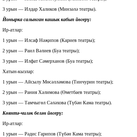
3 урын — Илдар Халиков (Минзәлә театры).
Йомырка салынган кашык кабып йөгерү:
Ир-атлар:
1 урын — Илсаф Нәҗипов (Кариев театры);
2 урын — Раил Вәлиев (Буа театры);
3 урын — Илфат Сәмерханов (Буа театры);
Хатын-кызлар:
1 урын — Айсылу Мөсәлләмова (Тинчурин театры);
2 урын — Рания Хәлимова (Өметбаев театры);
3 урын — Тамчыгөл Сәләхова (Түбән Кама театры).
Көянтә-чиләк белән йөгерү:
Ир-атлар:
1 урын — Рәдис Гарипов (Түбән Кама театры);