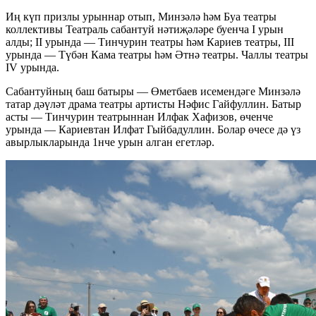
Иң күп призлы урыннар отып, Минзәлә һәм Буа театры
коллективы Театраль сабантуй нәтиҗәләре буенча I урын
алды; II урында — Тинчурин театры һәм Кариев театры, III
урында — Түбән Кама театры һәм Әтнә театры. Чаллы театры
IV урында.
Сабантуйның баш батыры — Өметбаев исемендәге Минзәлә
татар дәүләт драма театры артисты Нәфис Гайфуллин. Батыр
асты — Тинчурин театрыннан Илфак Хафизов, өченче
урында — Кариевтан Илфат Гыйбадуллин. Болар өчесе дә үз
авырлыкларында 1нче урын алган егетләр.