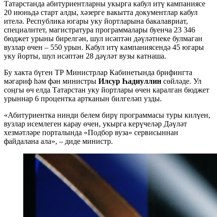
Татарстанда абитуриентларны укырга кабул итү кампаниясе
20 июньдә старт алды, хәзерге вакытта документлар кабул
ителә. Республика югары уку йортларына бакалавриат,
специалитет, магистратура программалары буенча 23 346
бюджет урыны бирелгән, шул исәптән дәүләтнеке булмаган
вузлар өчен – 550 урын. Кабул итү кампаниясендә 45 югары
уку йорты, шул исәптән 28 дәүләт вузы катнаша.
Бу хакта бүген ТР Министрлар Кабинетында брифингта
мәгариф һәм фән министры
Илсур Һадиуллин
сөйләде. Ул
соңгы өч елда Татарстан уку йортлары өчен каралган бюджет
урыннар 6 процентка артканын билгеләп узды.
«Абитуриентка нинди белем бирү программасы туры килүен,
вузлар исемлеген карау өчен, укырга керүчеләр Дәүләт
хезмәтләре порталында «Подбор вуза» сервисыннан
файдалана ала», – диде министр.