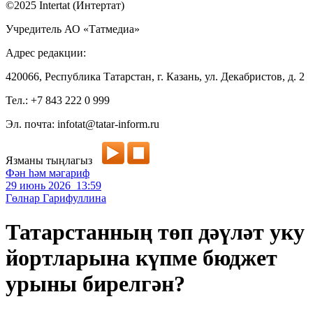
©2025 Intertat (Интертат)
Учредитель АО «Татмедиа»
Адрес редакции:
420066, Республика Татарстан, г. Казань, ул. Декабристов, д. 2
Тел.: +7 843 222 0 999
Эл. почта: infotat@tatar-inform.ru
Язманы тыңлагыз
Фән һәм мәгариф
29 июнь 2026 13:59
Гөлнар Гарифуллина
Татарстанның төп дәүләт уку
йортларына күпме бюджет
урыны бирелгән?