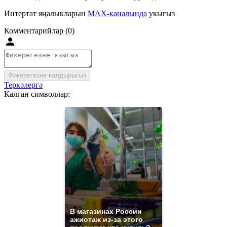
Интертат яңалыкларын
MAX-каналында
укыгыз
Комментарийлар (0)
Фикерегезне калдырыгыз
Теркәлергә
Калган символлар:
В магазинах России
ажиотаж из-за этого