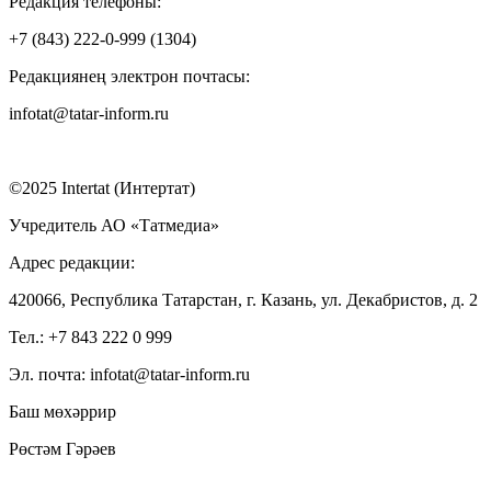
Редакция телефоны:
+7 (843) 222-0-999 (1304)
Редакциянең электрон почтасы:
infotat@tatar-inform.ru
©2025 Intertat (Интертат)
Учредитель АО «Татмедиа»
Адрес редакции:
420066, Республика Татарстан, г. Казань, ул. Декабристов, д. 2
Тел.: +7 843 222 0 999
Эл. почта: infotat@tatar-inform.ru
Баш мөхәррир
Рөстәм Гәрәев