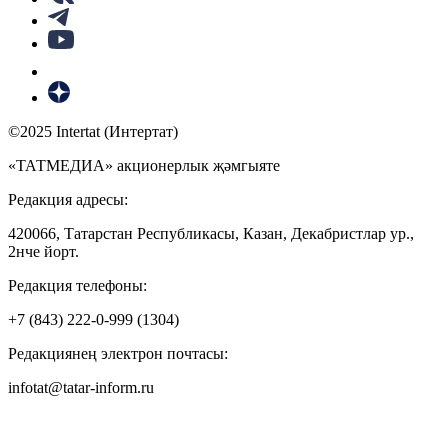
©2025 Intertat (Интертат)
«ТАТМЕДИА» акционерлык җәмгыяте
Редакция адресы:
420066, Татарстан Республикасы, Казан, Декабристлар ур.,
2нче йорт.
Редакция телефоны:
+7 (843) 222-0-999 (1304)
Редакциянең электрон почтасы:
infotat@tatar-inform.ru