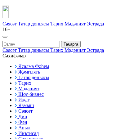
Сәясәт
Татар дөньясы
Тарих
Мәдәният
Эстрада
16+
Табарга
Сәясәт
Татар дөньясы
Тарих
Мәдәният
Эстрада
Сәхифәләр
Ясалма Фәһем
Җәмгыять
Татар дөньясы
Тарих
Мәдәният
Шоу-бизнес
Иҗат
Язмыш
Сәясәт
Дин
Фән
Авыл
Икътисад
Сәламәтлек