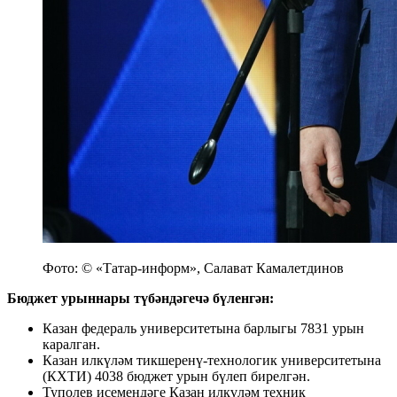
Фото: © «Татар-информ», Салават Камалетдинов
Бюджет урыннары түбәндәгечә бүленгән:
Казан федераль университетына барлыгы 7831 урын
каралган.
Казан илкүләм тикшеренү-технологик университетына
(КХТИ) 4038 бюджет урын бүлеп бирелгән.
Туполев исемендәге Казан илкүләм техник