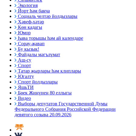
Экология
Йорт һәм бакча
Социаль челтәр йолдызлары
Хәвеф-хәтәр
Көн кадагы
Юмор
Һава торышы һәм ай календаре
Сорау-җавап
Бу кызык!
Файдалы мәгълүмат
Аш-су
Спорт
Татар җырлары һәм клиплары
Югалту
Спорт йолдызлары
ЯшьТИ
Бөек Җиңүнең 80 еллыгы
Видео
Выборы депутатов Государственной Думы
Федерального Собрания Российской Федерации
девятого созыва 20.09.2026