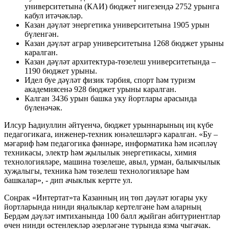
университетына (КАИ) бюджет нигезендә 2752 урынга
кабул итәчәкләр.
Казан дәүләт энергетика университетына 1905 урын
бүленгән.
Казан дәүләт аграр университетына 1268 бюджет урыны
каралган.
Казан дәүләт архитектура-төзелеш университетында –
1190 бюджет урыны.
Идел буе дәүләт физик тәрбия, спорт һәм туризм
академиясенә 928 бюджет урыны каралган.
Калган 3436 урын башка уку йортлары арасында
бүленәчәк.
Илсур Һадиуллин әйтүенчә, бюджет урыннарының иң күбе
педагогикага, инженер-техник юнәлешләргә каралган. «Бу –
мәгариф һәм педагогика фәннәре, информатика һәм исәпләү
техникасы, электр һәм җылылык энергетикасы, химия
технологияләре, машина төзелеше, авыл, урман, балыкчылык
хуҗалыгы, техника һәм төзелеш технологияләре һәм
башкалар», - дип ачыклык кертте ул.
Соңрак «Интертат»та Казанның иң төп дәүләт югары уку
йортларында нинди яңалыклар кертелгәне һәм аларның
Бердәм дәүләт имтиханында 100 балл җыйган абитуриентлар
өчен нинди өстенлекләр әзерләгәне турында язма чыгачак.