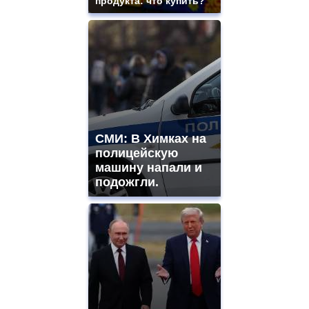
продукта: что купить?
СМИ: В Химках на
полицейскую
машину напали и
подожгли.