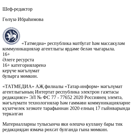
Шеф-редактор
Гөлүзә Ибраһимова
«Татмедиа» республика матбугат һәм массакүләм
коммуникацияләр агентлыгы ярдәме белән чыгарыла.
16+
Әлеге ресурста
16+ категорияләренә
керүче мәгълүмат
булырга мөмкин.
«ТАТМЕДИА» АҖ филиалы «Татар-информ» мәгълүмат
агентлыгының Интертат республика электрон газетасы
редакциясе» ЭЛ № ФС 77 - 77652 2020 Россиянең элемтә,
мәгълүмати технологияләр һәм гаммәви коммуникацияләрне
күзәтчелек хезмәте тарафыннан 2020 елның 17 гыйнварында
теркәлгән
Материалларны тулысынча яки өлешчә куллану бары тик
редакциядән язмача рөхсәт булганда гына мөмкин.