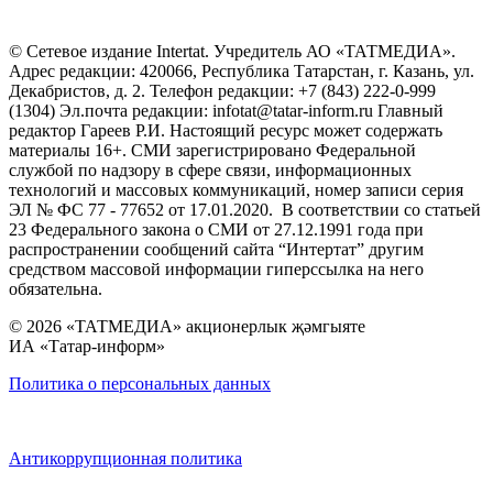
© Сетевое издание Intertat. Учредитель АО «ТАТМЕДИА».
Адрес редакции: 420066, Республика Татарстан, г. Казань, ул.
Декабристов, д. 2. Телефон редакции: +7 (843) 222-0-999
(1304) Эл.почта редакции: infotat@tatar-inform.ru Главный
редактор Гареев Р.И. Настоящий ресурс может содержать
материалы 16+. СМИ зарегистрировано Федеральной
службой по надзору в сфере связи, информационных
технологий и массовых коммуникаций, номер записи серия
ЭЛ № ФС 77 - 77652 от 17.01.2020. В соответствии со статьей
23 Федерального закона о СМИ от 27.12.1991 года при
распространении сообщений сайта “Интертат” другим
средством массовой информации гиперссылка на него
обязательна.
© 2026 «ТАТМЕДИА» акционерлык җәмгыяте
ИА «Татар-информ»
Политика о персональных данных
Антикоррупционная политика