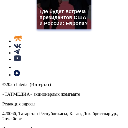
Где будет встреча
президентов США
и России: Европа?
©2025 Intertat (Интертат)
«ТАТМЕДИА» акционерлык җәмгыяте
Редакция адресы:
420066, Татарстан Республикасы, Казан, Декабристлар ур.,
2нче йорт.