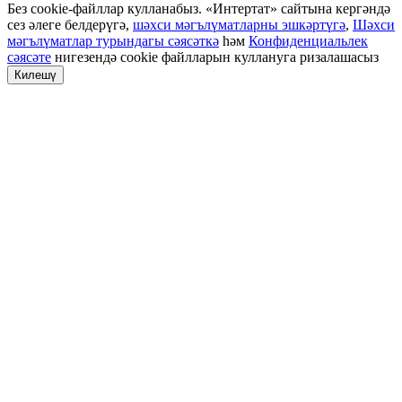
Без cookie-файллар кулланабыз. «Интертат» сайтына кергәндә
сез әлеге белдерүгә,
шәхси мәгълүматларны эшкәртүгә
,
Шәхси
мәгълүматлар турындагы сәясәткә
һәм
Конфиденциальлек
сәясәте
нигезендә cookie файлларын куллануга ризалашасыз
Килешү