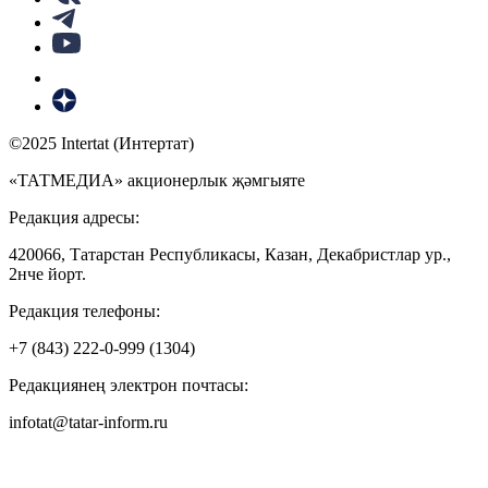
©2025 Intertat (Интертат)
«ТАТМЕДИА» акционерлык җәмгыяте
Редакция адресы:
420066, Татарстан Республикасы, Казан, Декабристлар ур.,
2нче йорт.
Редакция телефоны:
+7 (843) 222-0-999 (1304)
Редакциянең электрон почтасы:
infotat@tatar-inform.ru