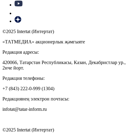
©2025 Intertat (Интертат)
«ТАТМЕДИА» акционерлык җәмгыяте
Редакция адресы:
420066, Татарстан Республикасы, Казан, Декабристлар ур.,
2нче йорт.
Редакция телефоны:
+7 (843) 222-0-999 (1304)
Редакциянең электрон почтасы:
infotat@tatar-inform.ru
©2025 Intertat (Интертат)