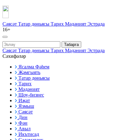
Сәясәт
Татар дөньясы
Тарих
Мәдәният
Эстрада
16+
Табарга
Сәясәт
Татар дөньясы
Тарих
Мәдәният
Эстрада
Сәхифәләр
Ясалма Фәһем
Җәмгыять
Татар дөньясы
Тарих
Мәдәният
Шоу-бизнес
Иҗат
Язмыш
Сәясәт
Дин
Фән
Авыл
Икътисад
Сәламәтлек