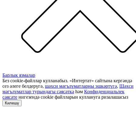
Барлык язмалар
Без cookie-файллар кулланабыз. «Интертат» сайтына кергәндә
сез әлеге белдерүгә,
шәхси мәгълүматларны эшкәртүгә
,
Шәхси
мәгълүматлар турындагы сәясәткә
һәм
Конфиденциальлек
сәясәте
нигезендә cookie файлларын куллануга ризалашасыз
Килешү