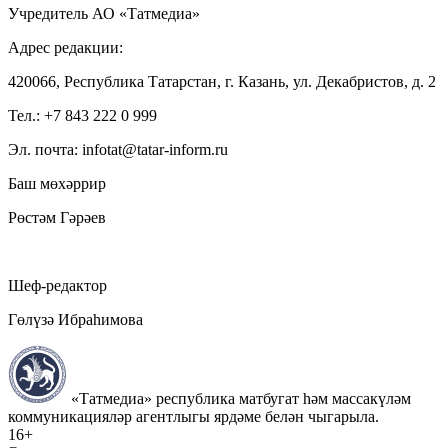
Учредитель АО «Татмедиа»
Адрес редакции:
420066, Республика Татарстан, г. Казань, ул. Декабристов, д. 2
Тел.: +7 843 222 0 999
Эл. почта: infotat@tatar-inform.ru
Баш мөхәррир
Рөстәм Гәрәев
Шеф-редактор
Гөлүзә Ибраһимова
«Татмедиа» республика матбугат һәм массакүләм
коммуникацияләр агентлыгы ярдәме белән чыгарыла.
16+