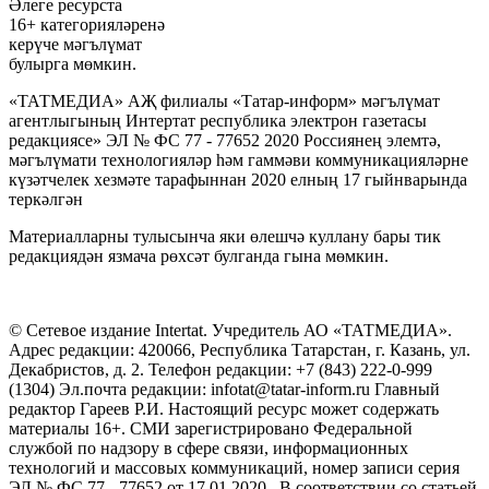
Әлеге ресурста
16+ категорияләренә
керүче мәгълүмат
булырга мөмкин.
«ТАТМЕДИА» АҖ филиалы «Татар-информ» мәгълүмат
агентлыгының Интертат республика электрон газетасы
редакциясе» ЭЛ № ФС 77 - 77652 2020 Россиянең элемтә,
мәгълүмати технологияләр һәм гаммәви коммуникацияләрне
күзәтчелек хезмәте тарафыннан 2020 елның 17 гыйнварында
теркәлгән
Материалларны тулысынча яки өлешчә куллану бары тик
редакциядән язмача рөхсәт булганда гына мөмкин.
© Сетевое издание Intertat. Учредитель АО «ТАТМЕДИА».
Адрес редакции: 420066, Республика Татарстан, г. Казань, ул.
Декабристов, д. 2. Телефон редакции: +7 (843) 222-0-999
(1304) Эл.почта редакции: infotat@tatar-inform.ru Главный
редактор Гареев Р.И. Настоящий ресурс может содержать
материалы 16+. СМИ зарегистрировано Федеральной
службой по надзору в сфере связи, информационных
технологий и массовых коммуникаций, номер записи серия
ЭЛ № ФС 77 - 77652 от 17.01.2020. В соответствии со статьей