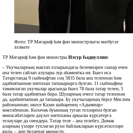
Фото: ТР Мәгариф һәм фән министрлыгы матбугат
хезмәте
ТР Мәгариф һәм фән министры
Илсур Һадиуллин:
– Укучыларның мәктәп елларындагы белемнәрен сынар өчен
ана телен сайлап алулары зур әһәмияткә ия. Быел исә
Татарстанда 9 сыйныфтан соң 5835 бала ана теленнән һәм
әдәбиятыннан имтихан тапшырырга булган. 11 сыйныфны
тәмамлаган укучылар арасында быел 78 бала татар телен, 5
бала татар әдәбиятын бирә. Шуларның өчесе татар теленнән
дә, әдәбиятыннан дә тапшыра. Бу укучыларның берсе Мөслим
районыннан, икесе Казан шәһәренең «Адымнар»
мәктәбеннән. Киләчәк буынның туган телләренә булган
мөнәсәбәтләрен дәүләт имтиханы аркылы күрсәтергә
теләүләре дә сөендерә. Татар теле – ана телебез. Димәк
аларның үзләре туплаган рухи байлыкларын күрсәтәселәре
килә, – дип белдерде министр.