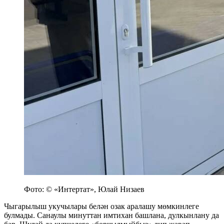
Фото: © «Интертат», Юлай Низаев
Чыгарылыш укучылары белән озак аралашу мөмкинлеге
булмады. Санаулы минуттан имтихан башлана, дулкынлану да