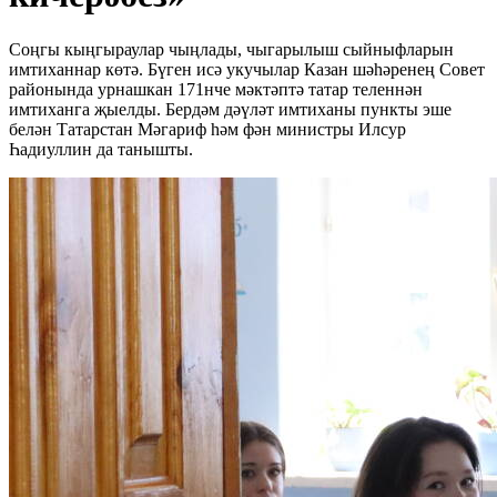
Соңгы кыңгыраулар чыңлады, чыгарылыш сыйныфларын
имтиханнар көтә. Бүген исә укучылар Казан шәһәренең Совет
районында урнашкан 171нче мәктәптә татар теленнән
имтиханга җыелды. Бердәм дәүләт имтиханы пункты эше
белән Татарстан Мәгариф һәм фән министры Илсур
Һадиуллин да танышты.