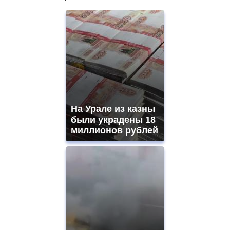
На Урале из казны
были украдены 18
миллионов рублей