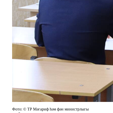
Фото: © ТР Мәгариф һәм фән министрлыгы