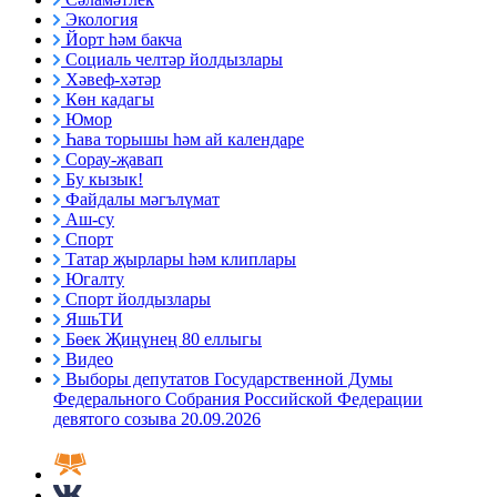
Экология
Йорт һәм бакча
Социаль челтәр йолдызлары
Хәвеф-хәтәр
Көн кадагы
Юмор
Һава торышы һәм ай календаре
Сорау-җавап
Бу кызык!
Файдалы мәгълүмат
Аш-су
Спорт
Татар җырлары һәм клиплары
Югалту
Спорт йолдызлары
ЯшьТИ
Бөек Җиңүнең 80 еллыгы
Видео
Выборы депутатов Государственной Думы
Федерального Собрания Российской Федерации
девятого созыва 20.09.2026