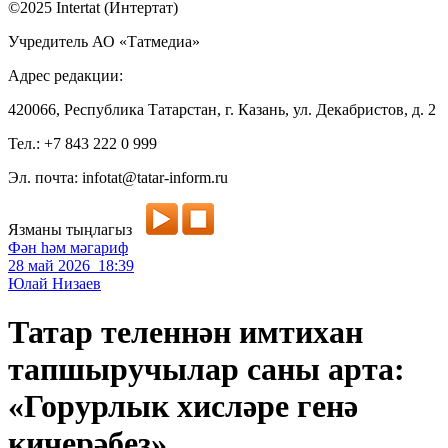
©2025 Intertat (Интертат)
Учредитель АО «Татмедиа»
Адрес редакции:
420066, Республика Татарстан, г. Казань, ул. Декабристов, д. 2
Тел.: +7 843 222 0 999
Эл. почта: infotat@tatar-inform.ru
Язманы тыңлагыз
Фән һәм мәгариф
28 май 2026 18:39
Юлай Низаев
Татар теленнән имтихан
тапшыручылар саны арта:
«Горурлык хисләре генә
кичерәбез»