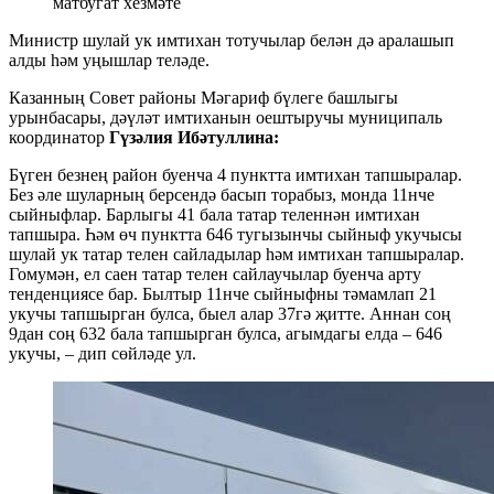
матбугат хезмәте
Министр шулай ук имтихан тотучылар белән дә аралашып
алды һәм уңышлар теләде.
Казанның Совет районы Мәгариф бүлеге башлыгы
урынбасары, дәүләт имтиханын оештыручы муниципаль
координатор
Гүзәлия Ибәтуллина:
Бүген безнең район буенча 4 пунктта имтихан тапшыралар.
Без әле шуларның берсендә басып торабыз, монда 11нче
сыйныфлар. Барлыгы 41 бала татар теленнән имтихан
тапшыра. Һәм өч пунктта 646 тугызынчы сыйныф укучысы
шулай ук татар телен сайладылар һәм имтихан тапшыралар.
Гомумән, ел саен татар телен сайлаучылар буенча арту
тенденциясе бар. Былтыр 11нче сыйныфны тәмамлап 21
укучы тапшырган булса, быел алар 37гә җитте. Аннан соң
9дан соң 632 бала тапшырган булса, агымдагы елда – 646
укучы, – дип сөйләде ул.