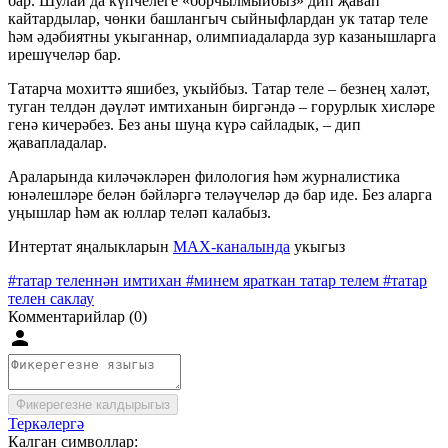
бар. Шулай да күпчелеге «борчылмыйбыз» дип җавап
кайтардылар, чөнки башлангыч сыйныфлардан ук татар теле
һәм әдәбиятны укыганнар, олимпиадаларда зур казанышларга
ирешүчеләр бар.
Татарча мохиттә яшибез, укыйбыз. Татар теле – безнең халәт,
туган телдән дәүләт имтиханын биргәндә – горурлык хисләре
генә кичерәбез. Без аны шуңа күрә сайладык, – дип
җавапладалар.
Араларында киләчәкләрен филология һәм журналистика
юнәлешләре белән бәйләргә теләүчеләр дә бар иде. Без аларга
уңышлар һәм ак юллар теләп калабыз.
Интертат яңалыкларын
MAX-каналында
укыгыз
#татар теленнән имтихан
#минем яраткан татар телем
#татар
телен саклау
Комментарийлар (0)
Фикерегезне калдырыгыз
Теркәлергә
Калган символлар: