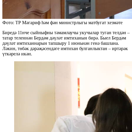
Фото: ТР Мәгариф һәм фән министрлыгы матбугат хезмәте
Биредә 11нче сыйныфны тәмамлаучы укучылар туган телдән –
татар теленнән Бердәм дәүләт имтиханын бирә. Быел Бердәм
дәүләт имтиханнарын тапшыру 1 июньнән генә башлана.
Ләкин, төбәк дәрәҗәсендәге имтихан булганлыктан – иртәрәк
үткәрелә икән.