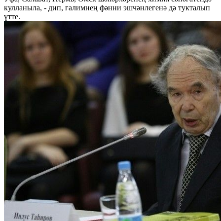
кулланыла, - дип, галимнең фәнни эшчәнлегенә дә тукталып
үтте.