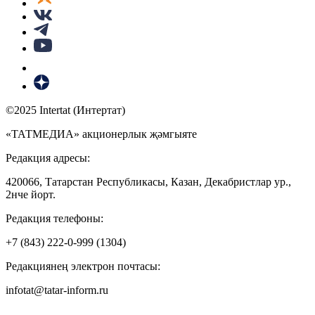
©2025 Intertat (Интертат)
«ТАТМЕДИА» акционерлык җәмгыяте
Редакция адресы:
420066, Татарстан Республикасы, Казан, Декабристлар ур.,
2нче йорт.
Редакция телефоны:
+7 (843) 222-0-999 (1304)
Редакциянең электрон почтасы:
infotat@tatar-inform.ru