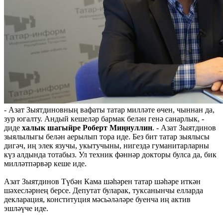
- Азат Зыятдиновның вафаты татар милләте өчен, чыннан да,
зур югалту. Андый кешеләр бармак белән генә санарлык, -
диде
халык шагыйре Роберт Миңнуллин
. - Азат Зыятдинов
зыялылыгы белән аерылып тора иде. Без бит татар зыялысы
дигәч, иң элек язучы, укытучыны, нигездә гуманитарларны
күз алдында тотабыз. Ул техник фәннәр докторы булса да, бик
милләтпәрвәр кеше иде.
Азат Зыятдинов Түбән Кама шәһәрен татар шәһәре иткән
шәхесләрнең берсе. Депутат буларак, туксанынчы елларда
декларация, конституция мәсьәләләре буенча иң актив
эшләүче иде.