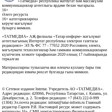
«Татмедиа» республика матбугат һәм массакүләм
коммуникацияләр агентлыгы ярдәме белән чыгарыла.
16+
Әлеге ресурста
16+ категорияләренә
керүче мәгълүмат
булырга мөмкин.
«ТАТМЕДИА» АҖ филиалы «Татар-информ» мәгълүмат
агентлыгының Интертат республика электрон газетасы
редакциясе» ЭЛ № ФС 77 - 77652 2020 Россиянең элемтә,
мәгълүмати технологияләр һәм гаммәви коммуникацияләрне
күзәтчелек хезмәте тарафыннан 2020 елның 17 гыйнварында
теркәлгән
Материалларны тулысынча яки өлешчә куллану бары тик
редакциядән язмача рөхсәт булганда гына мөмкин.
© Сетевое издание Intertat. Учредитель АО «ТАТМЕДИА».
Адрес редакции: 420066, Республика Татарстан, г. Казань, ул.
Декабристов, д. 2. Телефон редакции: +7 (843) 222-0-999
(1304) Эл.почта редакции: infotat@tatar-inform.ru Главный
редактор Гареев Р.И. Настоящий ресурс может содержать
материалы 16+. СМИ зарегистрировано Федеральной