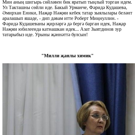
Мин аның шигырь сөйләвен бик яратып тыңлый торган идем.
Ул Такташны сөйли иде. Бакый Урманче, Фәридә Кудашева,
Әмирхан Еники, Наҗар Нәҗми кебек татар зыялылары беләнт
аралашып яшәде, - дип дәвам итте Роберт Миңнуллин. -
Фәридә Кудашеваны җирләргә дә бергә барган идек, Наҗар
Нәҗми юбилеенда катнашкан идек... Азат Зыятдинов зур
татарыбыз иде. Урыны җәннәттә булсын!
"Милли җанлы химик"