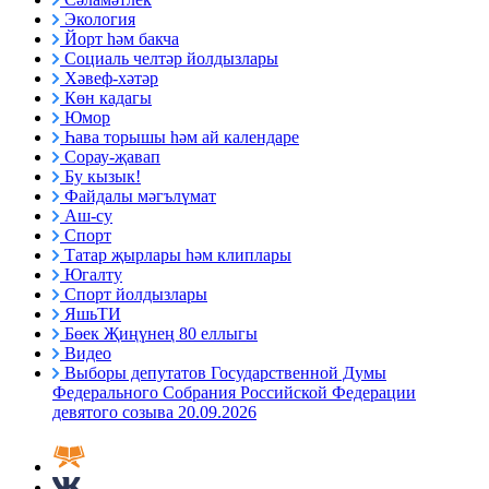
Экология
Йорт һәм бакча
Социаль челтәр йолдызлары
Хәвеф-хәтәр
Көн кадагы
Юмор
Һава торышы һәм ай календаре
Сорау-җавап
Бу кызык!
Файдалы мәгълүмат
Аш-су
Спорт
Татар җырлары һәм клиплары
Югалту
Спорт йолдызлары
ЯшьТИ
Бөек Җиңүнең 80 еллыгы
Видео
Выборы депутатов Государственной Думы
Федерального Собрания Российской Федерации
девятого созыва 20.09.2026