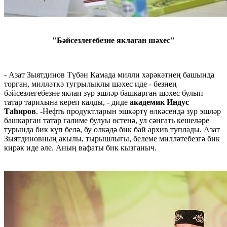
"Бәйсезлегебезне яклаган шәхес"
- Азат Зыятдинов Түбән Камада милли хәрәкәтнең башында
торган, милләткә тугрылыклы шәхес иде - безнең
бәйсезлегебезне яклап зур эшләр башкарган шәхес булып
татар тарихына кереп калды, - диде
академик Индус
Таһиров
. -Нефть продуктларын эшкәртү өлкәсендә зур эшләр
башкарган татар галиме булуы өстенә, ул сәнгать кешеләре
турында бик күп белә, бу өлкәдә бик бай архив туплады. Азат
Зыятдиновның акылы, тырышлыгы, белеме милләтебезгә бик
кирәк иде әле. Аның вафаты бик кызганыч.