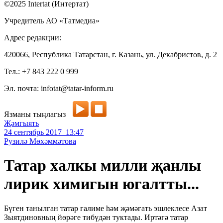
©2025 Intertat (Интертат)
Учредитель АО «Татмедиа»
Адрес редакции:
420066, Республика Татарстан, г. Казань, ул. Декабристов, д. 2
Тел.: +7 843 222 0 999
Эл. почта: infotat@tatar-inform.ru
Язманы тыңлагыз
Җәмгыять
24 сентябрь 2017 13:47
Рузилә Мөхәммәтова
Татар халкы милли җанлы
лирик химигын югалтты...
Бүген танылган татар галиме һәм җәмәгать эшлеклесе Азат
Зыятдиновның йөрәге тибүдән туктады. Иртәгә татар