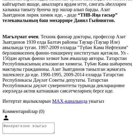
кайгыртып яшәде, авылларга ярдәм итте, сәнгать әһелләрен
халыкка таныту буенча зур эшләр алып барды. Азат
Зыятдинов лирик химик иде, - диде
“ТНВ-Яңа гасыр”
телеканалының баш мөхәррире Данил Гыйниятов.
Мәгълүмат өчен
. Техник фәннәр докторы, профессор Азат
Зыятдинов 1939 елда Балтач районы Таузар (Таузар Иле)
авылында туган. 1997-2009 елларда "Түбән Кама Нефтехим"
берләшмәсенең фәнни-тикшеренү институтын җитәкли. Ул -
150дән артык фәнни хезмәт һәм ачышлар авторы. Татарстан
Республикасының атказанган химигы. Түбән Кама шәһәренең
мактаулы гражданины. Азат Зыятдинов танылган җәмәгать
эшлеклесе дә иде. 1990-1995, 2009-2014 елларда Татарстан
Республикасы Дәүләт Советы депутаты. Татарстан
Республикасы дәүләт суверенитеты турында декларацияне
әзерләүдә актив катнашкан сәясәтчеләрнең берсе иде.
Интертат яңалыкларын
MAX-каналында
укыгыз
Комментарийлар (0)