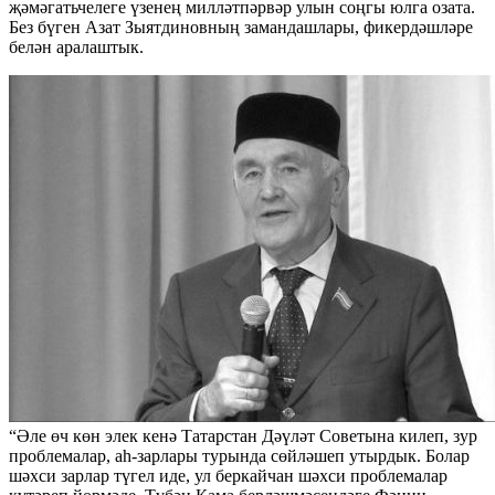
җәмәгатьчелеге үзенең милләтпәрвәр улын соңгы юлга озата.
Без бүген Азат Зыятдиновның замандашлары, фикердәшләре
белән аралаштык.
“Әле өч көн элек кенә Татарстан Дәүләт Советына килеп, зур
проблемалар, аһ-зарлары турында сөйләшеп утырдык. Болар
шәхси зарлар түгел иде, ул беркайчан шәхси проблемалар