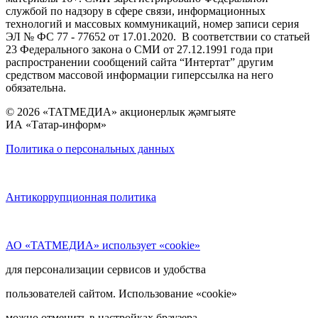
службой по надзору в сфере связи, информационных
технологий и массовых коммуникаций, номер записи серия
ЭЛ № ФС 77 - 77652 от 17.01.2020. В соответствии со статьей
23 Федерального закона о СМИ от 27.12.1991 года при
распространении сообщений сайта “Интертат” другим
средством массовой информации гиперссылка на него
обязательна.
© 2026 «ТАТМЕДИА» акционерлык җәмгыяте
ИА «Татар-информ»
Политика о персональных данных
Антикоррупционная политика
АО «ТАТМЕДИА» использует «cookie»
для персонализации сервисов и удобства
пользователей сайтом. Использование «cookie»
можно отменить в настройках браузера.