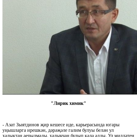
"Лирик химик"
- Азат Зыятдинов җир кешесе иде, карьерасында югары
уңышларга ирешкән, дәрәҗәле галим булуы белән ул
халыктан аерылмады, халыкчан булып кала алды. Ул милләтен