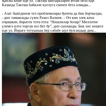
җанлы кеше иде ул. Такташ шигырьләрен яттан белә иде.
Казанда Такташ һәйкәле куелуга сөенеп бетә алмады...
- Азат Зыятдинов тел проблемалары буенча да бик борчылды,
- дип тәмамлады сүзен Разил Вәлиев. – Өч көн элек кенә
очрашкач, йөрәген тота-тота: “Нишлиләр болар? Милләтне
үлемгә илтә торган юл бит бу”, дип сызланды. Бик хис кешесе
иде ул. Йөрәге тотуының бер сәбәбе шул булгандыр дим...