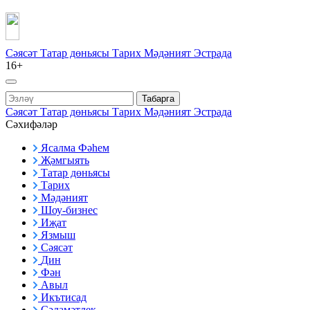
Сәясәт
Татар дөньясы
Тарих
Мәдәният
Эстрада
16+
Табарга
Сәясәт
Татар дөньясы
Тарих
Мәдәният
Эстрада
Сәхифәләр
Ясалма Фәһем
Җәмгыять
Татар дөньясы
Тарих
Мәдәният
Шоу-бизнес
Иҗат
Язмыш
Сәясәт
Дин
Фән
Авыл
Икътисад
Сәламәтлек