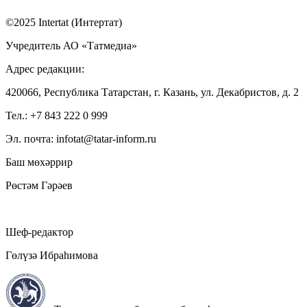
©2025 Intertat (Интертат)
Учредитель АО «Татмедиа»
Адрес редакции:
420066, Республика Татарстан, г. Казань, ул. Декабристов, д. 2
Тел.: +7 843 222 0 999
Эл. почта: infotat@tatar-inform.ru
Баш мөхәррир
Рөстәм Гәрәев
Шеф-редактор
Гөлүзә Ибраһимова