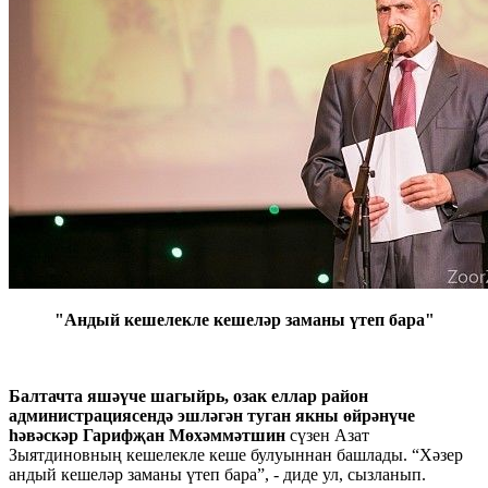
"Андый кешелекле кешеләр заманы үтеп бара"
Балтачта яшәүче шагыйрь, озак еллар район
администрациясендә эшләгән туган якны өйрәнүче
һәвәскәр Гарифҗан Мөхәммәтшин
сүзен Азат
Зыятдиновның кешелекле кеше булуыннан башлады. “Хәзер
андый кешеләр заманы үтеп бара”, - диде ул, сызланып.