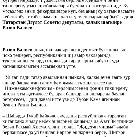
күтәреп йөрмәде. Түбән Кама берләшмәсендәге Фәнни-
тикшеренү үзәге проблемалары буенча хат китергән иде. Бу
мәсьәләдә аның фикердәшләре күп, без аның бу хатын васыяте
кебек кабул итәбез һәм аны хәл итү өчен тырышырбыз”, - диде
Татарстан Дәүләт Советы депутаты, халык шагыйре
Разил Вәлиев.
Разил Вәлиев
аның ике чакырылыш депутат булганлыгын
искә төшереп, республиканың иң авыр чакларында -
туксанынчы елларда иң җитди карарларны кабул итүдә
катнашканлыгын ассызыклап үтте.
- Ул гап-гади татар авылыннан чыккан, халкы өчен гаять зур
эшләр башкарган галим һәм җәмәгать эшлеклесе иде.
«Нижнекамскнефтехим» берләшмәсенең фәнни-тикшеренү
институты җитәкчесе буларак башкарган эшләре дә бәяләп
бетергесез, - дип дәвам итте үзе дә Түбән Кама ягыннан
булган Разил Вәлиев.
– Шәһәрдә Тукай һәйкәле ачу, даны республикага таралган
китапханә ачылу кебек эшләрнең башында да Азат Зыятдинов
белән Рахмай Хисмәтуллин торды. “Җидегән чишмә” әдәби
берләшмәсе дә ул башлап йөргән эшләрнең берсе. Шигъри