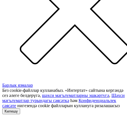
Барлык язмалар
Без cookie-файллар кулланабыз. «Интертат» сайтына кергәндә
сез әлеге белдерүгә,
шәхси мәгълүматларны эшкәртүгә
,
Шәхси
мәгълүматлар турындагы сәясәткә
һәм
Конфиденциальлек
сәясәте
нигезендә cookie файлларын куллануга ризалашасыз
Килешү