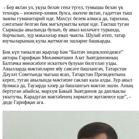
- Бер яктан ул, укуы белән генә түгел, тумышы белән үк
технарь – инженер-химик булса, икенче яктан, гадәттән тыш
зыялы гуманитарий иде. Махсус белем алмаса да, тарихны,
сәнгатьне белгән бик мәгълүматлы кеше иде. Такташ туган
Сыркыды авылында булып, бу авыл киләчәге турында,
борчылып, зур мәкаләләр язып чыкты. Шулай итеп, татар
язучыларының кулы җитмәгән эшләрне башкарды.
Бик күп танылган җырлар һәм “Балтач энциклопедиясе”
авторы Гарифҗан Мөхәммәтшин Азат Зыятдиновның
Балтачка мөнәсәбәте искиткеч булуын билгеләп узды.
Авылларда мәктәпләрне ябу сәясәте башлангач, Татарстан
Дәүләт Советында чыгыш ясап, Татарстан Президентына
кереп, туган авылында мәктәпне саклап кала алды. Зур авыл
булмаса да, Таузарда хәзер дә башлангыч мәктәп эшли. Аның
бертуган абыйсы, мәрхүм Бакый Зыятдинов да данлыклы
укытучы, Карадуган мәктәбенең хөрмәтле җитәкчесе иде”, -
диде Гарифҗан ага.