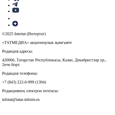
©2025 Intertat (Интертат)
«ТАТМЕДИА» акционерлык җәмгыяте
Редакция адресы:
420066, Татарстан Республикасы, Казан, Декабристлар ур.,
2нче йорт.
Редакция телефоны:
+7 (843) 222-0-999 (1304)
Редакциянең электрон почтасы:
infotat@tatar-inform.ru