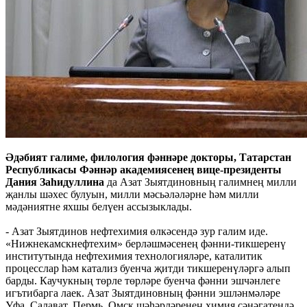
Әдәбият галиме, филология фәннәре докторы, Татарстан
Республикасы Фәннәр академиясенең вице-президенты
Дания Заһидуллина
да Азат Зыятдиновның галимнең милли
җанлы шәхес булуын, милли мәсьәләләрне һәм милли
мәдәниятне яхшы белүен ассызыклады.
- Азат Зыятдинов нефтехимия өлкәсендә зур галим иде.
«Нижнекамскнефтехим» берләшмәсенең фәнни-тикшеренү
институтында нефтехимия технологияләре, каталитик
процесслар һәм катализ буенча җитди тикшеренүләргә алып
барды. Каучукның төрле төрләре буенча фәнни эшчәнлеге
игътибарга лаек. Азат Зыятдиновның фәнни эшләнмәләре
Уфа, Салават, Пермь, Омск шәһәрләренең химия сәнәгатендә