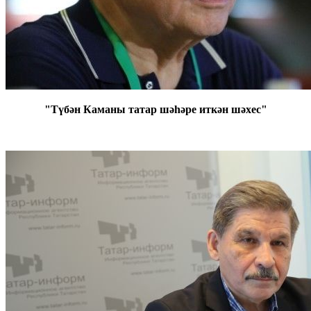
"Түбән Каманы татар шәһәре иткән шәхес"