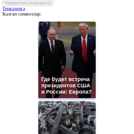
Фикерегезне калдырыгыз
Теркәлергә
Калган символлар:
Где будет встреча
президентов США
и России: Европа?