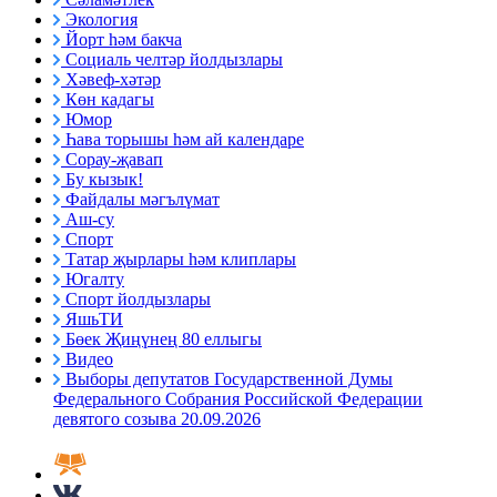
Экология
Йорт һәм бакча
Социаль челтәр йолдызлары
Хәвеф-хәтәр
Көн кадагы
Юмор
Һава торышы һәм ай календаре
Сорау-җавап
Бу кызык!
Файдалы мәгълүмат
Аш-су
Спорт
Татар җырлары һәм клиплары
Югалту
Спорт йолдызлары
ЯшьТИ
Бөек Җиңүнең 80 еллыгы
Видео
Выборы депутатов Государственной Думы
Федерального Собрания Российской Федерации
девятого созыва 20.09.2026