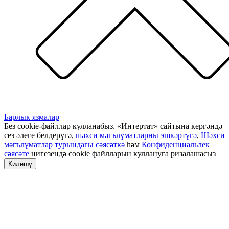
Барлык язмалар
Без cookie-файллар кулланабыз. «Интертат» сайтына кергәндә
сез әлеге белдерүгә,
шәхси мәгълүматларны эшкәртүгә
,
Шәхси
мәгълүматлар турындагы сәясәткә
һәм
Конфиденциальлек
сәясәте
нигезендә cookie файлларын куллануга ризалашасыз
Килешү