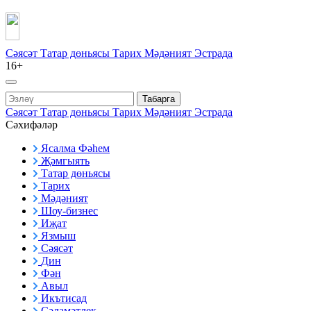
Сәясәт
Татар дөньясы
Тарих
Мәдәният
Эстрада
16+
Табарга
Сәясәт
Татар дөньясы
Тарих
Мәдәният
Эстрада
Сәхифәләр
Ясалма Фәһем
Җәмгыять
Татар дөньясы
Тарих
Мәдәният
Шоу-бизнес
Иҗат
Язмыш
Сәясәт
Дин
Фән
Авыл
Икътисад
Сәламәтлек