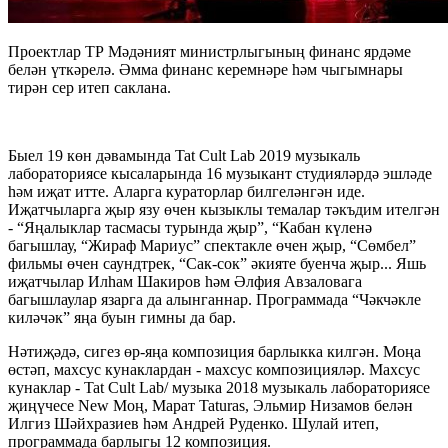
Проектлар ТР Мәдәният министрлыгының финанс ярдәме
белән үткәрелә. Әмма финанс керемнәре һәм чыгымнары
тирән сер итеп саклана.
Быел 19 көн дәвамында Tat Cult Lab 2019 музыкаль
лабораториясе кысаларында 16 музыкант студияләрдә эшләде
һәм иҗат итте. Аларга кураторлар билгеләнгән иде.
Иҗатчыларга җыр язу өчен кызыклы темалар тәкъдим ителгән
- “Яңалыклар тасмасы турында җыр”, “Кабан күленә
багышлау, “Жираф Мариус” спектакле өчен җыр, “Сөмбел”
фильмы өчен саундтрек, “Сак-сок” әкияте буенча җыр... Яшь
иҗатчылар Илһам Шакиров һәм Әлфия Авзаловага
багышлаулар язарга да алынганнар. Программада “Чәкчәкле
киләчәк” яңа буын гимны да бар.
Нәтиҗәдә, сигез өр-яңа композиция барлыкка килгән. Моңа
өстәп, махсус кунаклардан - махсус композицияләр. Махсус
кунаклар - Tat Cult Lab/ музыка 2018 музыкаль лабораториясе
җиңүчесе New Моң, Марат Taturas, Эльмир Низамов белән
Илгиз Шәйхразиев һәм Андрей Руденко. Шулай итеп,
программада барлыгы 12 композиция.