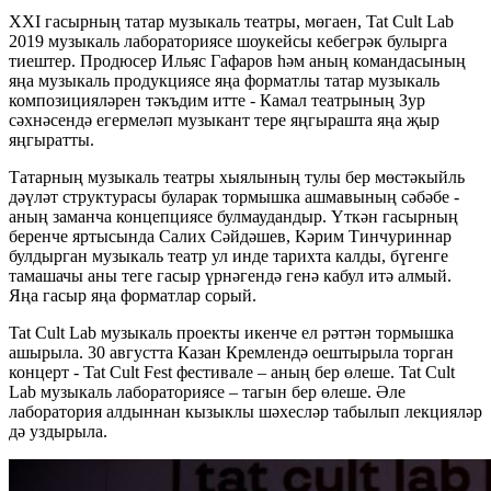
ХХI гасырның татар музыкаль театры, мөгаен, Tat Cult Lab
2019 музыкаль лабораториясе шоукейсы кебегрәк булырга
тиештер. Продюсер Ильяс Гафаров һәм аның командасының
яңа музыкаль продукциясе яңа форматлы татар музыкаль
композицияләрен тәкъдим итте - Камал театрының Зур
сәхнәсендә егермеләп музыкант тере яңгырашта яңа җыр
яңгыратты.
Татарның музыкаль театры хыялының тулы бер мөстәкыйль
дәүләт структурасы буларак тормышка ашмавының сәбәбе -
аның заманча концепциясе булмаудандыр. Үткән гасырның
беренче яртысында Салих Сәйдәшев, Кәрим Тинчуриннар
булдырган музыкаль театр ул инде тарихта калды, бүгенге
тамашачы аны теге гасыр үрнәгендә генә кабул итә алмый.
Яңа гасыр яңа форматлар сорый.
Tat Cult Lab музыкаль проекты икенче ел рәттән тормышка
ашырыла. 30 августта Казан Кремлендә оештырыла торган
концерт - Tat Cult Fest фестивале – аның бер өлеше. Tat Cult
Lab музыкаль лабораториясе – тагын бер өлеше. Әле
лаборатория алдыннан кызыклы шәхесләр табылып лекцияләр
дә уздырыла.