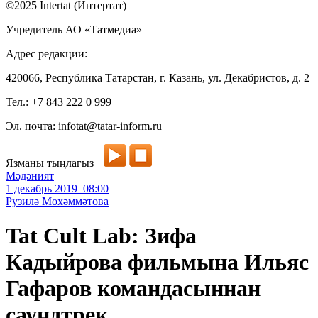
©2025 Intertat (Интертат)
Учредитель АО «Татмедиа»
Адрес редакции:
420066, Республика Татарстан, г. Казань, ул. Декабристов, д. 2
Тел.: +7 843 222 0 999
Эл. почта: infotat@tatar-inform.ru
Язманы тыңлагыз
Мәдәният
1 декабрь 2019 08:00
Рузилә Мөхәммәтова
Tat Cult Lab: Зифа
Кадыйрова фильмына Ильяс
Гафаров командасыннан
саундтрек