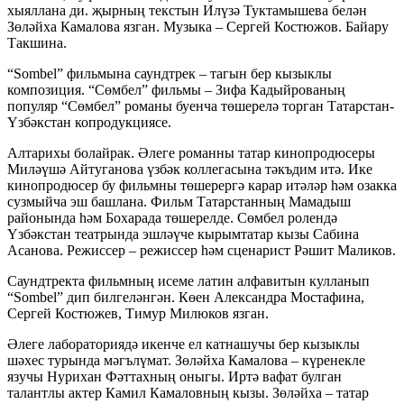
хыяллана ди. җырның текстын Илүзә Туктамышева белән
Зөләйха Камалова язган. Музыка – Сергей Костюжов. Байару
Такшина.
“Sombel” фильмына саундтрек – тагын бер кызыклы
композиция. “Сөмбел” фильмы – Зифа Кадыйрованың
популяр “Сөмбел” романы буенча төшерелә торган Татарстан-
Үзбәкстан копродукциясе.
Алтарихы болайрак. Әлеге романны татар кинопродюсеры
Миләүшә Айтуганова үзбәк коллегасына тәкъдим итә. Ике
кинопродюсер бу фильмны төшерергә карар итәләр һәм озакка
сузмыйча эш башлана. Фильм Татарстанның Мамадыш
районында һәм Бохарада төшерелде. Сөмбел ролендә
Үзбәкстан театрында эшләүче кырымтатар кызы Сабина
Асанова. Режиссер – режиссер һәм сценарист Рәшит Маликов.
Саундтректа фильмның исеме латин алфавитын кулланып
“Sombel” дип билгеләнгән. Көен Александра Мостафина,
Сергей Костюжев, Тимур Милюков язган.
Әлеге лабораториядә икенче ел катнашучы бер кызыклы
шәхес турында мәгълүмат. Зөләйха Камалова – күренекле
язучы Нурихан Фәттахның оныгы. Иртә вафат булган
талантлы актер Камил Камаловның кызы. Зөләйха – татар