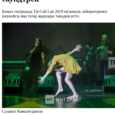
Камал театрында Tat Cult Lab 2019 музыкаль лабораториясе
шоукейсы яңа татар җырлары тәкъдим итте.
Салават Камалетдинов