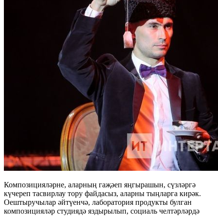
Композицияләрне, аларның гаҗәеп яңгырашын, сүзләргә
күчереп тасвирлау тору файдасыз, аларны тыңларга кирәк.
Оештыручылар әйтүенчә, лаборатория продукты булган
композицияләр студиядә яздырылып, социаль челтәрләрдә