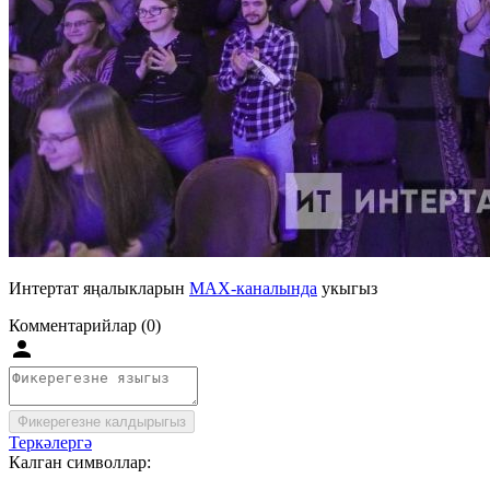
Интертат яңалыкларын
MAX-каналында
укыгыз
Комментарийлар (0)
Фикерегезне калдырыгыз
Теркәлергә
Калган символлар: