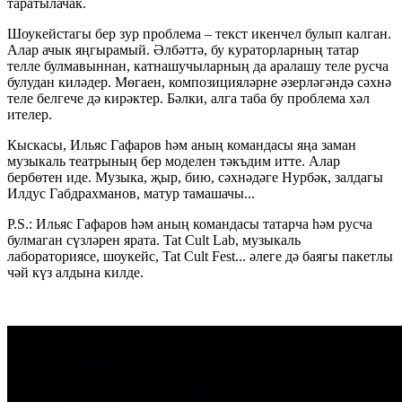
таратылачак.
Шоукейстагы бер зур проблема – текст икенчел булып калган.
Алар ачык яңгырамый. Әлбәттә, бу кураторларның татар
телле булмавыннан, катнашучыларның да аралашу теле русча
булудан киләдер. Мөгаен, композицияләрне әзерләгәндә сәхнә
теле белгече дә кирәктер. Бәлки, алга таба бу проблема хәл
ителер.
Кыскасы, Ильяс Гафаров һәм аның командасы яңа заман
музыкаль театрының бер моделен тәкъдим итте. Алар
бербөтен иде. Музыка, җыр, бию, сәхнәдәге Нурбәк, залдагы
Илдус Габдрахманов, матур тамашачы...
P.S.: Ильяс Гафаров һәм аның командасы татарча һәм русча
булмаган сүзләрен ярата. Tat Cult Lab, музыкаль
лабораториясе, шоукейс, Tat Cult Fest... әлеге дә баягы пакетлы
чәй күз алдына килде.