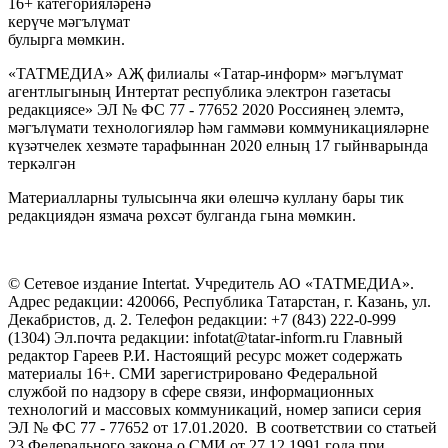
16+ категорияләренә
керүче мәгълүмат
булырга мөмкин.
«ТАТМЕДИА» АҖ филиалы «Татар-информ» мәгълүмат
агентлыгының Интертат республика электрон газетасы
редакциясе» ЭЛ № ФС 77 - 77652 2020 Россиянең элемтә,
мәгълүмати технологияләр һәм гаммәви коммуникацияләрне
күзәтчелек хезмәте тарафыннан 2020 елның 17 гыйнварында
теркәлгән
Материалларны тулысынча яки өлешчә куллану бары тик
редакциядән язмача рөхсәт булганда гына мөмкин.
© Сетевое издание Intertat. Учредитель АО «ТАТМЕДИА».
Адрес редакции: 420066, Республика Татарстан, г. Казань, ул.
Декабристов, д. 2. Телефон редакции: +7 (843) 222-0-999
(1304) Эл.почта редакции: infotat@tatar-inform.ru Главный
редактор Гареев Р.И. Настоящий ресурс может содержать
материалы 16+. СМИ зарегистрировано Федеральной
службой по надзору в сфере связи, информационных
технологий и массовых коммуникаций, номер записи серия
ЭЛ № ФС 77 - 77652 от 17.01.2020. В соответствии со статьей
23 Федерального закона о СМИ от 27.12.1991 года при