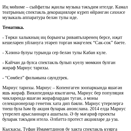
Иң мөһиме – сыйфатлы җанлы музыка тәкъдим ителде. Камал
театрының спектакль декорацияләре күреп өйрәнгән сәхнәсе
музыкаль аппаратура белән тулы иде.
Тематика.
- Төрки халыкның иң борынгы риваятьләренең берсе, иҗат
кешеләрен уйлануга этәреп торган мәңгелек “Сак-сок” бәете.
- Хәзинә булуы турында сер белән тулы Кабан күле.
- Кайчан да булса спектакль булып куелу мөмкин булган
жираф Мариус тарихы.
- “Сөмбел” фильмына саундтрек.
Мариус тарихы. Мариус – Копенгаген зоопаркында яшәгән
яшь жираф. Википедиядә язылганча, Мариус бер популяция
чикләрендә яшәгән жирафлардан туган, ә моны
селекционерлар генетик хата дип бәяли. Мариус үтерелергә
тиеш була һәм бу акция буларак анонслана. 2014 елда Мариус
үтерелеп арысланнарга ашатыла. Ә бу мәгариф проекты
буларак тәкъдим ителә. Әлбәттә протест акцияләре дә уза.
Кыскасы, Туфан Имаметдинов бу хакта спектакль куярга