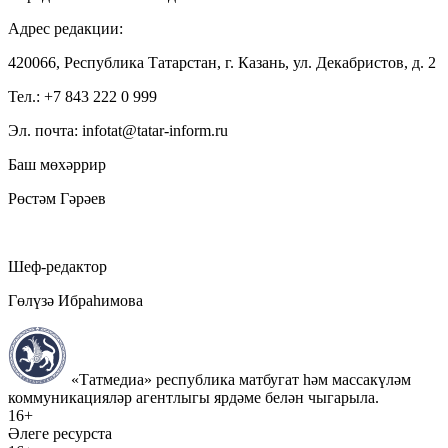
Адрес редакции:
420066, Республика Татарстан, г. Казань, ул. Декабристов, д. 2
Тел.: +7 843 222 0 999
Эл. почта: infotat@tatar-inform.ru
Баш мөхәррир
Рөстәм Гәрәев
Шеф-редактор
Гөлүзә Ибраһимова
«Татмедиа» республика матбугат һәм массакүләм
коммуникацияләр агентлыгы ярдәме белән чыгарыла.
16+
Әлеге ресурста