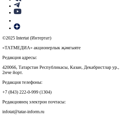
©2025 Intertat (Интертат)
«ТАТМЕДИА» акционерлык җәмгыяте
Редакция адресы:
420066, Татарстан Республикасы, Казан, Декабристлар ур.,
2нче йорт.
Редакция телефоны:
+7 (843) 222-0-999 (1304)
Редакциянең электрон почтасы:
infotat@tatar-inform.ru