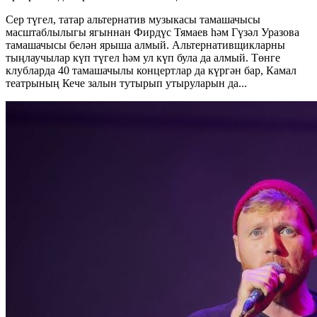
Сер түгел, татар альтернатив музыкасы тамашачысы
масштаблылыгы ягыннан Фирдүс Тямаев һәм Гүзәл Уразова
тамашачысы белән ярыша алмый. Альтернативщикларны
тыңлаучылар күп түгел һәм ул күп була да алмый. Төнге
клубларда 40 тамашачылы концертлар да күргән бар, Камал
театрының Кече залын тутырып утыруларын да...