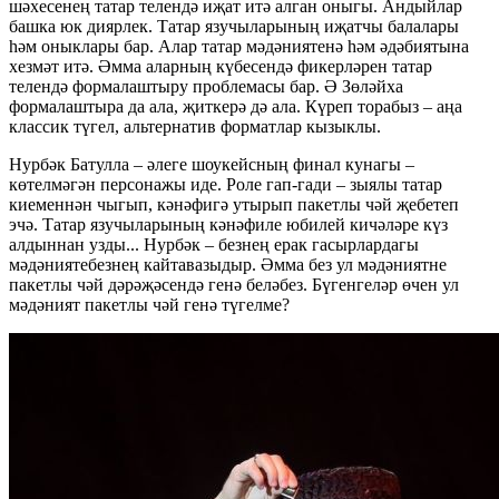
шәхесенең татар телендә иҗат итә алган оныгы. Андыйлар
башка юк диярлек. Татар язучыларының иҗатчы балалары
һәм оныклары бар. Алар татар мәдәниятенә һәм әдәбиятына
хезмәт итә. Әмма аларның күбесендә фикерләрен татар
телендә формалаштыру проблемасы бар. Ә Зөләйха
формалаштыра да ала, җиткерә дә ала. Күреп торабыз – аңа
классик түгел, альтернатив форматлар кызыклы.
Нурбәк Батулла – әлеге шоукейсның финал кунагы –
көтелмәгән персонажы иде. Роле гап-гади – зыялы татар
киеменнән чыгып, кәнәфигә утырып пакетлы чәй җебетеп
эчә. Татар язучыларының кәнәфиле юбилей кичәләре күз
алдыннан узды... Нурбәк – безнең ерак гасырлардагы
мәдәниятебезнең кайтавазыдыр. Әмма без ул мәдәниятне
пакетлы чәй дәрәҗәсендә генә беләбез. Бүгенгеләр өчен ул
мәдәният пакетлы чәй генә түгелме?