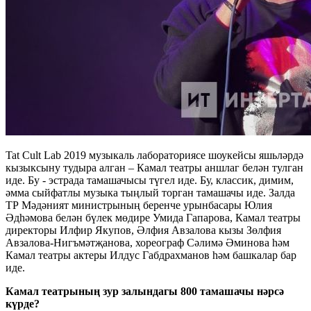
Tat Cult Lab 2019 музыкаль лабораториясе шоукейсы яшьләрдә
кызыксыну тудыра алган – Камал театры аншлаг белән тулган
иде. Бу - эстрада тамашачысы түгел иде. Бу, классик, димим,
әмма сыйфатлы музыка тыңлый торган тамашачы иде. Залда
ТР Мәдәният министрының беренче урынбасары Юлия
Әдһәмова белән бүлек мөдире Умида Гапарова, Камал театры
директоры Илфир Якупов, Әлфия Авзалова кызы Зөлфия
Авзалова-Нигъмәтҗанова, хореограф Сәлимә Әминова һәм
Камал театры актеры Илдус Габдрахманов һәм башкалар бар
иде.
Камал театрының зур залындагы 800 тамашачы нәрсә
күрде?