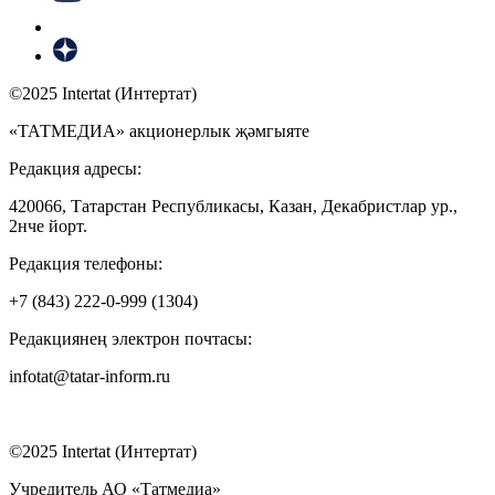
©2025 Intertat (Интертат)
«ТАТМЕДИА» акционерлык җәмгыяте
Редакция адресы:
420066, Татарстан Республикасы, Казан, Декабристлар ур.,
2нче йорт.
Редакция телефоны:
+7 (843) 222-0-999 (1304)
Редакциянең электрон почтасы:
infotat@tatar-inform.ru
©2025 Intertat (Интертат)
Учредитель АО «Татмедиа»