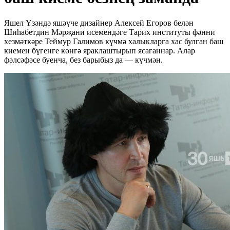
Яшел Үзәндә яшәүче дизайнер Алексей Егоров белән
Шиһабетдин Мәрҗани исемендәге Тарих институты фәнни
хезмәткәре Теймур Галимов күчмә халыкларга хас булган баш
киемен бүгенге көнгә яраклаштырып ясаганнар. Алар
фәлсәфәсе буенча, без барыбыз да — күчмән.