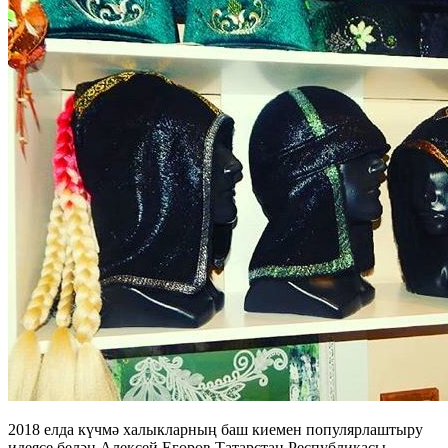
2018 елда күчмә халыкларның баш киемен популярлаштыру
идеясе белән Алексей Егоров Татарстан Республикасы