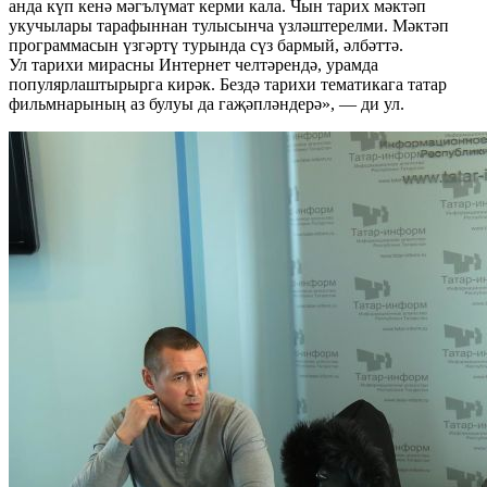
анда күп кенә мәгълүмат керми кала. Чын тарих мәктәп
укучылары тарафыннан тулысынча үзләштерелми. Мәктәп
программасын үзгәртү турында сүз бармый, әлбәттә.
Ул тарихи мирасны Интернет челтәрендә, урамда
популярлаштырырга кирәк. Бездә тарихи тематикага татар
фильмнарының аз булуы да гаҗәпләндерә», — ди ул.