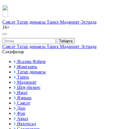
Сәясәт
Татар дөньясы
Тарих
Мәдәният
Эстрада
16+
Табарга
Сәясәт
Татар дөньясы
Тарих
Мәдәният
Эстрада
Сәхифәләр
Ясалма Фәһем
Җәмгыять
Татар дөньясы
Тарих
Мәдәният
Шоу-бизнес
Иҗат
Язмыш
Сәясәт
Дин
Фән
Авыл
Икътисад
Сәламәтлек