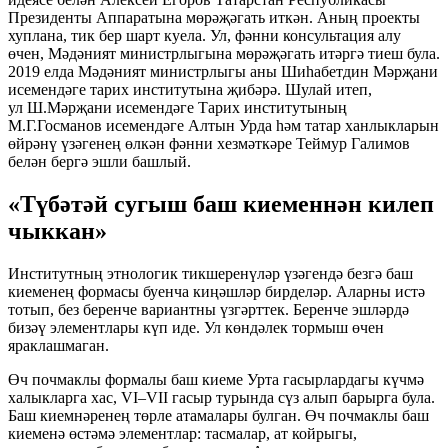
Президенты Аппаратына мөрәҗәгать иткән. Аның проекты
хуплана, тик бер шарт куела. Ул, фәнни консультация алу
өчен, Мәдәният министрлыгына мөрәҗәгать итәргә тиеш була.
2019 елда Мәдәният министрлыгы аны Шиһабетдин Мәрҗани
исемендәге тарих институтына җибәрә. Шулай итеп,
ул Ш.Мәрҗани исемендәге Тарих институтының
М.Г.Госманов исемендәге Алтын Урда һәм татар ханлыкларын
өйрәнү үзәгенең өлкән фәнни хезмәткәре Теймур Галимов
белән бергә эшли башлый.
«Түбәтәй сугыш баш киеменнән килеп
чыккан»
Институтның этнологик тикшеренүләр үзәгендә безгә баш
киеменең формасы буенча киңәшләр бирделәр. Аларны истә
тотып, без беренче вариантны үзгәрттек. Беренче эшләрдә
бизәү элементлары күп иде. Ул көндәлек тормыш өчен
яраклашмаган.
Өч почмаклы формалы баш киеме Урта гасырлардагы күчмә
халыкларга хас, VI–VII гасыр турында сүз алып барырга була.
Баш киемнәренең төрле атамалары булган. Өч почмаклы баш
киеменә өстәмә элементлар: тасмалар, ат койрыгы,