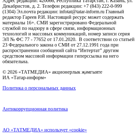
Адрес редакции: 420066, Республика Татарстан, г. Казань, ул.
Декабристов, д. 2. Телефон редакции: +7 (843) 222-0-999
(1304) Эл.почта редакции: infotat@tatar-inform.ru Главный
редактор Гареев Р.И. Настоящий ресурс может содержать
материалы 16+. СМИ зарегистрировано Федеральной
службой по надзору в сфере связи, информационных
технологий и массовых коммуникаций, номер записи серия
ЭЛ № ФС 77 - 77652 от 17.01.2020. В соответствии со статьей
23 Федерального закона о СМИ от 27.12.1991 года при
распространении сообщений сайта “Интертат” другим
средством массовой информации гиперссылка на него
обязательна.
© 2026 «ТАТМЕДИА» акционерлык җәмгыяте
ИА «Татар-информ»
Политика о персональных данных
Антикоррупционная политика
АО «ТАТМЕДИА» использует «cookie»