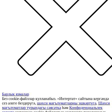
Барлык язмалар
Без cookie-файллар кулланабыз. «Интертат» сайтына кергәндә
сез әлеге белдерүгә,
шәхси мәгълүматларны эшкәртүгә
,
Шәхси
мәгълүматлар турындагы сәясәткә
һәм
Конфиденциальлек