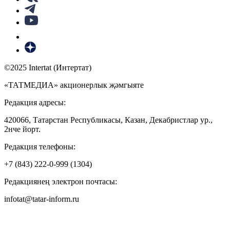
©2025 Intertat (Интертат)
«ТАТМЕДИА» акционерлык җәмгыяте
Редакция адресы:
420066, Татарстан Республикасы, Казан, Декабристлар ур.,
2нче йорт.
Редакция телефоны:
+7 (843) 222-0-999 (1304)
Редакциянең электрон почтасы:
infotat@tatar-inform.ru