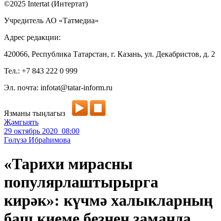
©2025 Intertat (Интертат)
Учредитель АО «Татмедиа»
Адрес редакции:
420066, Республика Татарстан, г. Казань, ул. Декабристов, д. 2
Тел.: +7 843 222 0 999
Эл. почта: infotat@tatar-inform.ru
Язманы тыңлагыз
Җәмгыять
29 октябрь 2020 08:00
Гөлүзә Ибраһимова
«Тарихи мирасны
популярлаштырырга
кирәк»: күчмә халыкларның
баш киеме безнең заманда