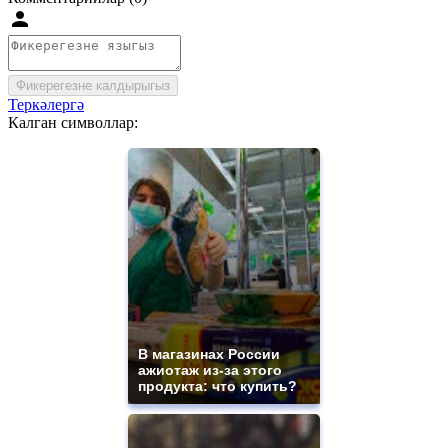
Фикерегезне калдырыгыз
Теркәлергә
Калган символлар:
В магазинах России
ажиотаж из-за этого
продукта: что купить?