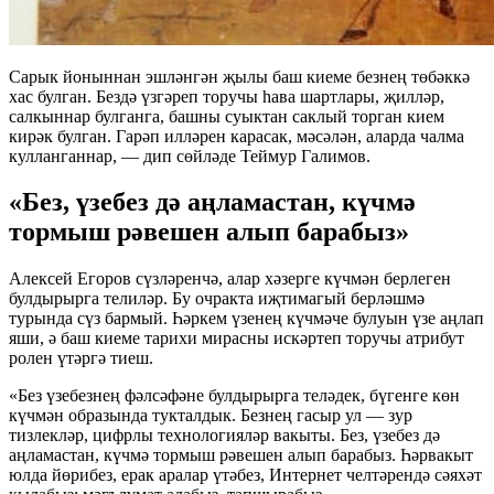
Сарык йоныннан эшләнгән җылы баш киеме безнең төбәккә
хас булган. Бездә үзгәреп торучы һава шартлары, җилләр,
салкыннар булганга, башны суыктан саклый торган кием
кирәк булган. Гарәп илләрен карасак, мәсәлән, аларда чалма
кулланганнар, — дип сөйләде Теймур Галимов.
«Без, үзебез дә аңламастан, күчмә
тормыш рәвешен алып барабыз»
Алексей Егоров сүзләренчә, алар хәзерге күчмән берлеген
булдырырга телиләр. Бу очракта иҗтимагый берләшмә
турында сүз бармый. Һәркем үзенең күчмәче булуын үзе аңлап
яши, ә баш киеме тарихи мирасны искәртеп торучы атрибут
ролен үтәргә тиеш.
«Без үзебезнең фәлсәфәне булдырырга теләдек, бүгенге көн
күчмән образында тукталдык. Безнең гасыр ул — зур
тизлекләр, цифрлы технологияләр вакыты. Без, үзебез дә
аңламастан, күчмә тормыш рәвешен алып барабыз. Һәрвакыт
юлда йөрибез, ерак аралар үтәбез, Интернет челтәрендә сәяхәт