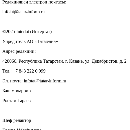
Редакциянең электрон почтасы:
infotat@tatar-inform.ru
©2025 Intertat (Интертат)
Учредитель АО «Татмедиа»
Адрес редакции:
420066, Республика Татарстан, г. Казань, ул. Декабристов, д. 2
Тел.: +7 843 222 0 999
Эл. почта: infotat@tatar-inform.ru
Баш мөхәррир
Рөстәм Гәрәев
Шеф-редактор