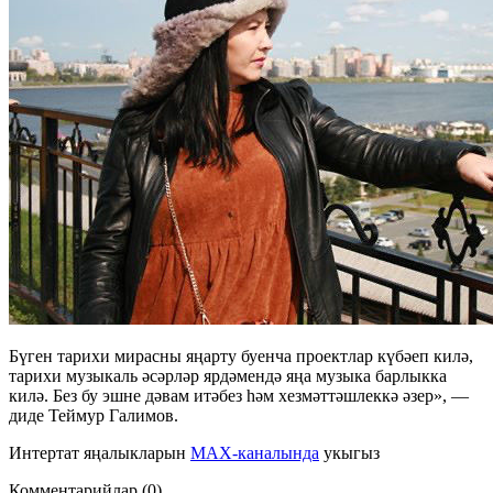
Бүген тарихи мирасны яңарту буенча проектлар күбәеп килә,
тарихи музыкаль әсәрләр ярдәмендә яңа музыка барлыкка
килә. Без бу эшне дәвам итәбез һәм хезмәттәшлеккә әзер», —
диде Теймур Галимов.
Интертат яңалыкларын
MAX-каналында
укыгыз
Комментарийлар (0)