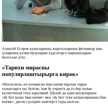
Алексей Егоров казахларның, кыргызларның фильмнар аша
үзләренең күчмә булуларын күрсәтергә тырышуларын
билгеләп үтте.
«Тарихи мирасны
популярлаштырырга кирәк»
Әйтелгәнчә, өч почмаклы баш киеме барлык төрки
халыкларга хас булган, һәм бу очракта да ул бер халык
күзлегеннән генә каралмый. Шулай да идея авторларына
«бу бит казах баш киеме» яки «бу бит тува халыкларының баш
киеме», дигән сүзләрне ишетергә туры килгән.