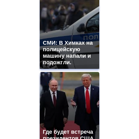
СМИ: В Химках на
полицейскую
машину напали и
подожгли.
Где будет встреча
президентов США