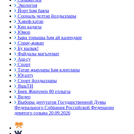
Экология
Йорт һәм бакча
Социаль челтәр йолдызлары
Хәвеф-хәтәр
Көн кадагы
Юмор
Һава торышы һәм ай календаре
Сорау-җавап
Бу кызык!
Файдалы мәгълүмат
Аш-су
Спорт
Татар җырлары һәм клиплары
Югалту
Спорт йолдызлары
ЯшьТИ
Бөек Җиңүнең 80 еллыгы
Видео
Выборы депутатов Государственной Думы
Федерального Собрания Российской Федерации
девятого созыва 20.09.2026