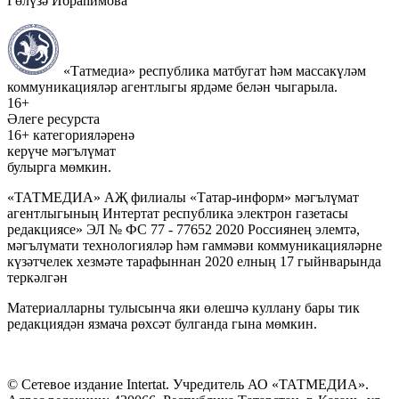
Гөлүзә Ибраһимова
«Татмедиа» республика матбугат һәм массакүләм
коммуникацияләр агентлыгы ярдәме белән чыгарыла.
16+
Әлеге ресурста
16+ категорияләренә
керүче мәгълүмат
булырга мөмкин.
«ТАТМЕДИА» АҖ филиалы «Татар-информ» мәгълүмат
агентлыгының Интертат республика электрон газетасы
редакциясе» ЭЛ № ФС 77 - 77652 2020 Россиянең элемтә,
мәгълүмати технологияләр һәм гаммәви коммуникацияләрне
күзәтчелек хезмәте тарафыннан 2020 елның 17 гыйнварында
теркәлгән
Материалларны тулысынча яки өлешчә куллану бары тик
редакциядән язмача рөхсәт булганда гына мөмкин.
© Сетевое издание Intertat. Учредитель АО «ТАТМЕДИА».