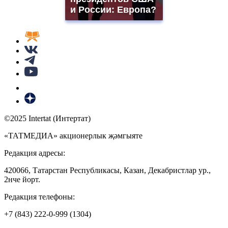
и России: Европа?
©2025 Intertat (Интертат)
«ТАТМЕДИА» акционерлык җәмгыяте
Редакция адресы:
420066, Татарстан Республикасы, Казан, Декабристлар ур.,
2нче йорт.
Редакция телефоны:
+7 (843) 222-0-999 (1304)