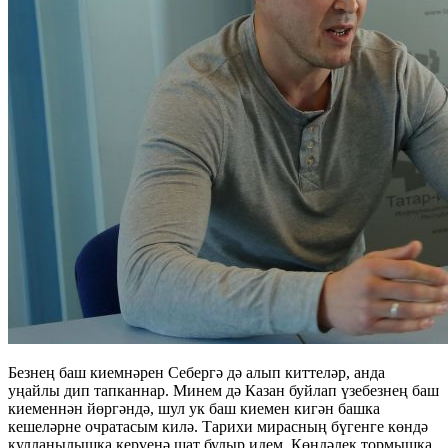
Безнең баш киемнәрен Себергә дә алып киттеләр, анда
уңайлы дип тапканнар. Минем дә Казан буйлап үзебезнең баш
киеменнән йөргәндә, шул ук баш киемен кигән башка
кешеләрне очратасым килә. Тарихи мирасның бүгенге көндә
кулланылышка керүенә шат булыр идем. Көндәлек тормышка