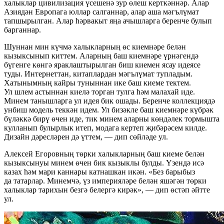
халыклар цивилизация үсешенә зур өлеш керткәннәр. Алар
Азиядән Европага юллар салганнар, алар аша мәгълүмат
тапшырылган. Алар һәрвакыт яңа ачышларга беренче булып
барганнар.
Шуннан мин күчмә халыкларның өс киемнәре белән
кызыксынып киттем. Аларның баш киемнәре үрнәгендә
бүгенге көнгә яраклаштырылган биш киемен ясау идеясе
туды. Интернеттан, китаплардан мәгълүмат тупладым.
Хатынымның кайры туныннан ике баш киеме тектем.
Ул шлем астыннан киелә торган тулга һәм малахай иде.
Минем танышларга ул идея бик ошады. Беренче коллекциядә
унбиш модель теккән идем. Ул бизәкле баш киемнәре күбрәк
бүләккә бирү өчен иде, тик минем аларны көндәлек тормышта
кулланып булырлык итеп, модага кертеп җибәрәсем килде.
Дизайн дәресләрен дә үттем, — дип сөйләде ул.
Алексей Егоровның төрки халыкларның баш киеме белән
кызыксынуы минем өчен бик кызыклы булды. Үзендә исә
казах һәм мари каннары катнашкан икән. «Без барыбыз
да татарлар. Минемчә, үз империяләре белән яшәгән төрки
халыклар тарихын безгә белергә кирәк», — дип өстәп әйтте
ул.