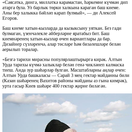
«Сәясәткә, дингә, милләткә карамастан, һәркемне күчмән дип
атарга була. Ул барлык төрки халкына караган баш киеме.
Аны бер халыкка бәйләп карап булмый», — ди Алексей
Егоров.
Баш киеме хатын-кызларда да кызыксыну уяткан. Без гади
булмаган, үзенчәлекле әйберләрне яратабыз бит. Баш
киемнәренең хатын-кызлар өчен вариантлары да бар.
Дизайнер сүзләренчә, алар төсләре һәм бизәлешләре белән
аерылып торалар.
«Безгә тарихи мирасны популярлаштырырга кирәк. Алтын
Урда тарихы күчмә халыклар белән генә чикләнеп калмаска
тиеш. Анда зур шәһәрләр булган. Масштабларны аңлар өчен:
Алтын Урда башкаласы — Сарай 3 мең гектар мәйданны били
(Казан шәһәренең Вахитов районы мәйданы аз гына кимрәк),
урта гасыр Киев шәһәре 400 гектар җирне биләгән.