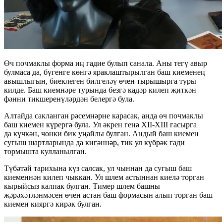
Өч почмаклы форма иң гадие булып санала. Аны тегү авыр
булмаса да, бүгенге көнгә яраклаштырылган баш киеменең
авышлыгын, биеклеген билгеләү өчен тырышырга туры
килде. Баш киемнәре турында безгә кадәр килеп җиткән
фәнни тикшеренүләрдән белергә була.
Алтайда сакланган рәсемнәрне карасак, анда өч почмаклы
баш киемен күрергә була. Ул әкрен генә XII-XIII гасырга
да күчкән, чөнки бик уңайлы булган. Андый баш киемен
сугыш шартларында да кигәннәр, тик ул күбрәк гади
тормышта кулланылган.
Түбәтәй тарихына күз салсак, ул чыннан да сугыш баш
киеменнән килеп чыккан. Ул шлем астыннан киелә торган
кырыйсыз калпак булган. Тимер шлем башны
җәрәхәтләнмәсен өчен астан баш формасын алып торган баш
киемен кияргә кирәк булган.