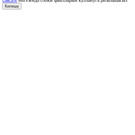
сәясәте
нигезендә cookie файлларын куллануга ризалашасыз
Килешү