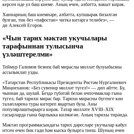
керсен иде ул баш киеме. Аның өчен, әлбәттә, вакыт кирәк.
Ханнарның баш киемнәре, әлбәттә, купшырак бизәлгән
булган, тик без «пафостан» читкә китәргә телибез», —
ди Алексей Егоров.
«Чын тарих мәктәп укучылары
тарафыннан тулысынча
үзләштерелми»
Теймур Галимов безнең бай мираслы милләт булуыбызны
ассызыклап узды.
«Татарстан Республикасы Президенты Рөстәм Нургалиевич
Миңнеханов: «Без сувенир милләт түгел!» — дип әйтте. Бу,
чыннан да, шулай. Бездә түбәтәй белән өчпочмаклар гына
түгел, бай тарихи мирас бар. Тарихи мирасны бүгенге көн
таләпләренә туры китереп яңартып була. Аны
популярлаштырырга кирәк. Татар милләте XVIII–XIX
гасырларда гына барлыкка килмәгән. Аның тарихы тирәндә.
Мәктәп программасындагы тарих дәресләре укучылар кабул
итсен өчен бик гади һәм кыска булырга тиеш. Шуның өчен