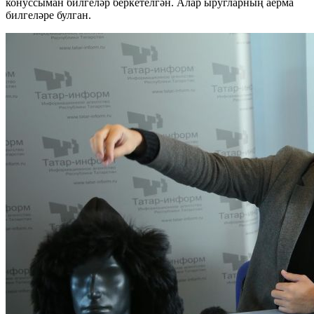
конуссыман билгеләр беркетелгән. Алар ыругларның аерма
билгеләре булган.