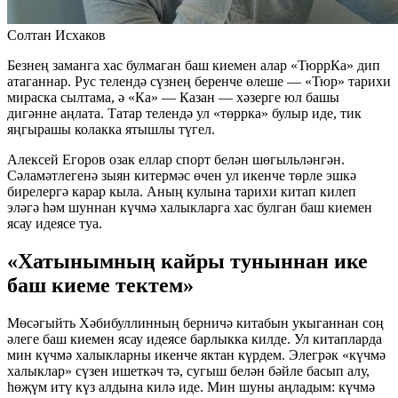
Солтан Исхаков
Безнең заманга хас булмаган баш киемен алар «ТюррКа» дип
атаганнар. Рус телендә сүзнең беренче өлеше — «Тюр» тарихи
мираска сылтама, ә «Ка» — Казан — хәзерге юл башы
дигәнне аңлата. Татар телендә ул «төррка» булыр иде, тик
яңгырашы колакка ятышлы түгел.
Алексей Егоров озак еллар спорт белән шөгыльләнгән.
Сәламәтлегенә зыян китермәс өчен ул икенче төрле эшкә
бирелергә карар кыла. Аның кулына тарихи китап килеп
эләгә һәм шуннан күчмә халыкларга хас булган баш киемен
ясау идеясе туа.
«Хатынымның кайры туныннан ике
баш киеме тектем»
Мөсәгыйть Хәбибуллинның берничә китабын укыганнан соң
әлеге баш киемен ясау идеясе барлыкка килде. Ул китапларда
мин күчмә халыкларны икенче яктан күрдем. Элегрәк «күчмә
халыклар» сүзен ишеткәч тә, сугыш белән бәйле басып алу,
һөҗүм итү күз алдына килә иде. Мин шуны аңладым: күчмә