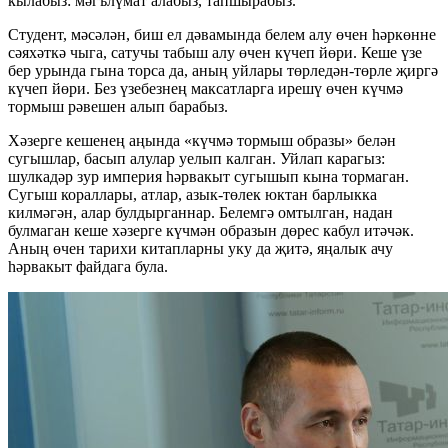
кылабыз: мәгълүмат алабыз, тапшырабыз.
Студент, мәсәлән, биш ел дәвамында белем алу өчен һәркөнне
сәяхәткә чыга, сатучы табыш алу өчен күчеп йөри. Кеше үзе
бер урында гына торса да, аның уйлары төрледән-төрле җиргә
күчеп йөри. Без үзебезнең максатларга ирешү өчен күчмә
тормыш рәвешен алып барабыз.
Хәзерге кешенең аңында «күчмә тормыш образы» белән
сугышлар, басып алулар уелып калган. Уйлап карагыз:
шулкадәр зур империя һәрвакыт сугышып кына тормаган.
Сугыш кораллары, атлар, азык-төлек юктан барлыкка
килмәгән, алар булдырганнар. Белемгә омтылган, надан
булмаган кеше хәзерге күчмән образын дөрес кабул итәчәк.
Аның өчен тарихи китапларны уку да җитә, яңалык ачу
һәрвакыт файдага була.