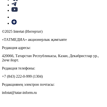
©2025 Intertat (Интертат)
«ТАТМЕДИА» акционерлык җәмгыяте
Редакция адресы:
420066, Татарстан Республикасы, Казан, Декабристлар ур.,
2нче йорт.
Редакция телефоны:
+7 (843) 222-0-999 (1304)
Редакциянең электрон почтасы:
infotat@tatar-inform.ru