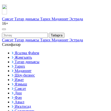
Сәясәт
Татар дөньясы
Тарих
Мәдәният
Эстрада
16+
Табарга
Сәясәт
Татар дөньясы
Тарих
Мәдәният
Эстрада
Сәхифәләр
Ясалма Фәһем
Җәмгыять
Татар дөньясы
Тарих
Мәдәният
Шоу-бизнес
Иҗат
Язмыш
Сәясәт
Дин
Фән
Авыл
Икътисад
Сәламәтлек