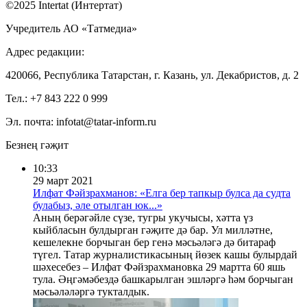
©2025 Intertat (Интертат)
Учредитель АО «Татмедиа»
Адрес редакции:
420066, Республика Татарстан, г. Казань, ул. Декабристов, д. 2
Тел.: +7 843 222 0 999
Эл. почта: infotat@tatar-inform.ru
Безнең гәҗит
10:33
29 март 2021
Илфат Фәйзрахманов: «Елга бер тапкыр булса да судта
булабыз, әле отылган юк...»
Аның берәгәйле сүзе, тугры укучысы, хәтта үз
кыйбласын булдырган гәҗите дә бар. Ул милләтне,
кешелекне борчыган бер генә мәсьәләгә дә битараф
түгел. Татар журналистикасының йөзек кашы булырдай
шәхесебез – Илфат Фәйзрахмановка 29 мартта 60 яшь
тула. Әңгәмәбездә башкарылган эшләргә һәм борчыган
мәсьәләләргә тукталдык.