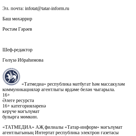
Эл. почта: infotat@tatar-inform.ru
Баш мөхәррир
Рөстәм Гәрәев
Шеф-редактор
Гөлүзә Ибраһимова
«Татмедиа» республика матбугат һәм массакүләм
коммуникацияләр агентлыгы ярдәме белән чыгарыла.
16+
Әлеге ресурста
16+ категорияләренә
керүче мәгълүмат
булырга мөмкин.
«ТАТМЕДИА» АҖ филиалы «Татар-информ» мәгълүмат
агентлыгының Интертат республика электрон газетасы