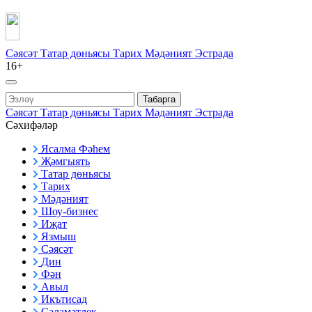
Сәясәт
Татар дөньясы
Тарих
Мәдәният
Эстрада
16+
Табарга
Сәясәт
Татар дөньясы
Тарих
Мәдәният
Эстрада
Сәхифәләр
Ясалма Фәһем
Җәмгыять
Татар дөньясы
Тарих
Мәдәният
Шоу-бизнес
Иҗат
Язмыш
Сәясәт
Дин
Фән
Авыл
Икътисад
Сәламәтлек