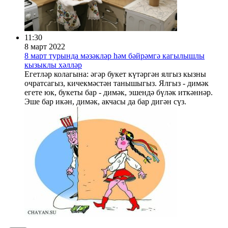
11:30
8 март 2022
8 март турында мәзәкләр һәм бәйрәмгә кагылышлы
кызыклы хәлләр
Егетләр колагына: әгәр букет күтәргән ялгыз кызны
очратсагыз, кичекмәстән танышыгыз. Ялгыз - димәк
егете юк, букеты бар - димәк, эшендә бүләк иткәннәр.
Эше бар икән, димәк, акчасы да бар дигән сүз.