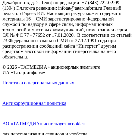
Декабристов, д. 2. Телефон редакции: +7 (843) 222-0-999
(1304) Эл.почта редакции: infotat@tatar-inform.ru Главный
редактор Гареев Р.И. Настоящий ресурс может содержать
материалы 16+. СМИ зарегистрировано Федеральной
службой по надзору в сфере связи, информационных
технологий и массовых коммуникаций, номер записи серия
ЭЛ № ФС 77 - 77652 от 17.01.2020. В соответствии со статьей
23 Федерального закона о СМИ от 27.12.1991 года при
распространении сообщений сайта “Интертат” другим
средством массовой информации гиперссылка на него
обязательна.
© 2026 «ТАТМЕДИА» акционерлык җәмгыяте
ИА «Татар-информ»
Политика о персональных данных
Антикоррупционная политика
АО «ТАТМЕДИА» использует «cookie»
для персонализации сервисов и удобства