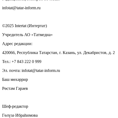
infotat@tatar-inform.ru
©2025 Intertat (Интертат)
Учредитель АО «Татмедиа»
Адрес редакции:
420066, Республика Татарстан, г. Казань, ул. Декабристов, д. 2
Тел.: +7 843 222 0 999
Эл. почта: infotat@tatar-inform.ru
Баш мөхәррир
Рөстәм Гәрәев
Шеф-редактор
Гөлүзә Ибраһимова