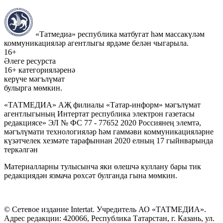
«Татмедиа» республика матбугат һәм массакүләм
коммуникацияләр агентлыгы ярдәме белән чыгарыла.
16+
Әлеге ресурста
16+ категорияләренә
керүче мәгълүмат
булырга мөмкин.
«ТАТМЕДИА» АҖ филиалы «Татар-информ» мәгълүмат
агентлыгының Интертат республика электрон газетасы
редакциясе» ЭЛ № ФС 77 - 77652 2020 Россиянең элемтә,
мәгълүмати технологияләр һәм гаммәви коммуникацияләрне
күзәтчелек хезмәте тарафыннан 2020 елның 17 гыйнварында
теркәлгән
Материалларны тулысынча яки өлешчә куллану бары тик
редакциядән язмача рөхсәт булганда гына мөмкин.
© Сетевое издание Intertat. Учредитель АО «ТАТМЕДИА».
Адрес редакции: 420066, Республика Татарстан, г. Казань, ул.