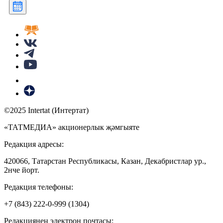
©2025 Intertat (Интертат)
«ТАТМЕДИА» акционерлык җәмгыяте
Редакция адресы:
420066, Татарстан Республикасы, Казан, Декабристлар ур.,
2нче йорт.
Редакция телефоны:
+7 (843) 222-0-999 (1304)
Редакциянең электрон почтасы: