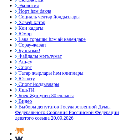
Экология
Йорт һәм бакча
Социаль челтәр йолдызлары
Хәвеф-хәтәр
Көн кадагы
Юмор
Һава торышы һәм ай календаре
Сорау-җавап
Бу кызык!
Файдалы мәгълүмат
Аш-су
Спорт
Татар җырлары һәм клиплары
Югалту
Спорт йолдызлары
ЯшьТИ
Бөек Җиңүнең 80 еллыгы
Видео
Выборы депутатов Государственной Думы
Федерального Собрания Российской Федерации
девятого созыва 20.09.2026