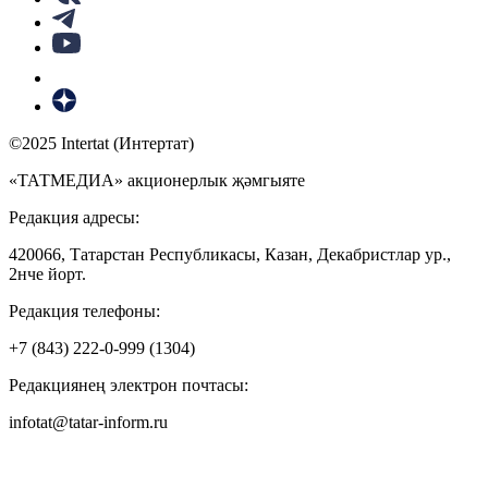
©2025 Intertat (Интертат)
«ТАТМЕДИА» акционерлык җәмгыяте
Редакция адресы:
420066, Татарстан Республикасы, Казан, Декабристлар ур.,
2нче йорт.
Редакция телефоны:
+7 (843) 222-0-999 (1304)
Редакциянең электрон почтасы:
infotat@tatar-inform.ru