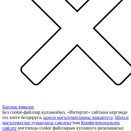
Барлык язмалар
Без cookie-файллар кулланабыз. «Интертат» сайтына кергәндә
сез әлеге белдерүгә,
шәхси мәгълүматларны эшкәртүгә
,
Шәхси
мәгълүматлар турындагы сәясәткә
һәм
Конфиденциальлек
сәясәте
нигезендә cookie файлларын куллануга ризалашасыз