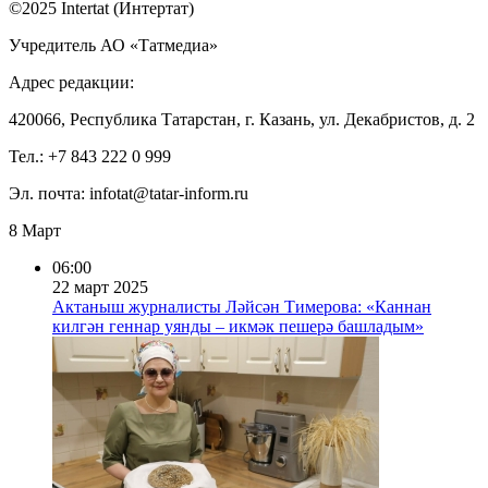
©2025 Intertat (Интертат)
Учредитель АО «Татмедиа»
Адрес редакции:
420066, Республика Татарстан, г. Казань, ул. Декабристов, д. 2
Тел.: +7 843 222 0 999
Эл. почта: infotat@tatar-inform.ru
8 Март
06:00
22 март 2025
Актаныш журналисты Ләйсән Тимерова: «Каннан
килгән геннар уянды – икмәк пешерә башладым»