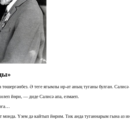
ды»
өшергәнбез. Ә теге ягымлы ир-ат аның туганы булган. Салисә а
килеп йөри, — диде Салисә апа, елмаеп.
арга…
 монда. Үзем дә кайтып йөрим. Тик анда туганнарым гына аз ин