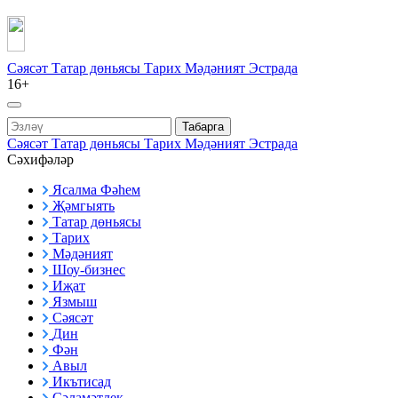
Сәясәт
Татар дөньясы
Тарих
Мәдәният
Эстрада
16+
Табарга
Сәясәт
Татар дөньясы
Тарих
Мәдәният
Эстрада
Сәхифәләр
Ясалма Фәһем
Җәмгыять
Татар дөньясы
Тарих
Мәдәният
Шоу-бизнес
Иҗат
Язмыш
Сәясәт
Дин
Фән
Авыл
Икътисад
Сәламәтлек