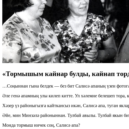
«Тормышым кайнар булды, кайнап тор
…Соңыннан гына белдек — без бит Салисә апаның үзен фотога т
Әле генә апамның улы килеп китте. Ул хәлемне белешеп тора, 
Хәзер үз районыгызга кайткансыз икән, Салисә апа, туган якл
Әйе, мин Минзәлә районыннан. Тулбай авылы. Тулбай якын бит
Монда тормыш ничек соң, Салисә апа?