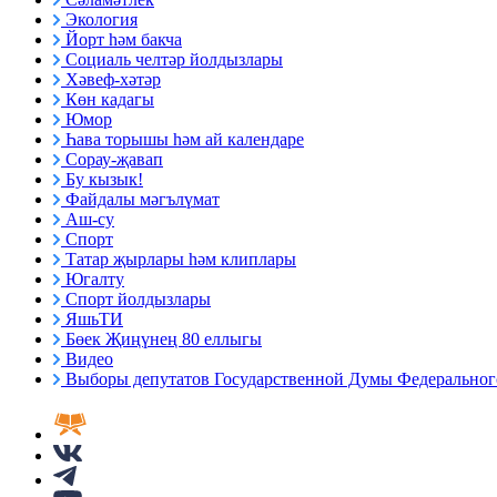
Экология
Йорт һәм бакча
Социаль челтәр йолдызлары
Хәвеф-хәтәр
Көн кадагы
Юмор
Һава торышы һәм ай календаре
Сорау-җавап
Бу кызык!
Файдалы мәгълүмат
Аш-су
Спорт
Татар җырлары һәм клиплары
Югалту
Спорт йолдызлары
ЯшьТИ
Бөек Җиңүнең 80 еллыгы
Видео
Выборы депутатов Государственной Думы Федерального