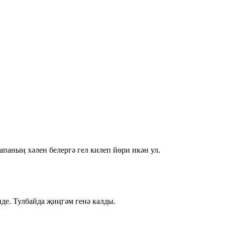
паның хәлен белергә гел килеп йөри икән ул.
де. Тулбайда җиңгәм генә калды.