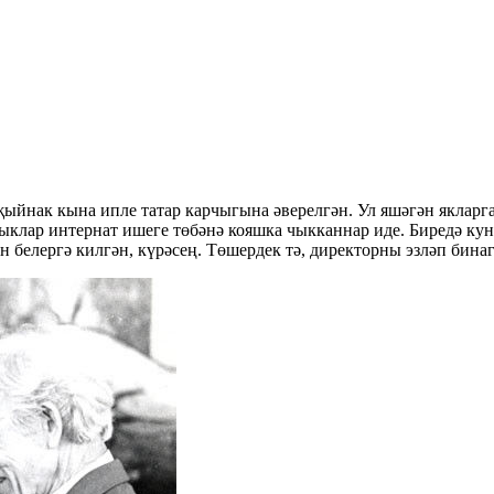
ыйнак кына ипле татар карчыгына әверелгән. Ул яшәгән якларга
чыклар интернат ишеге төбәнә кояшка чыкканнар иде. Биредә кун
 белергә килгән, күрәсең. Төшердек тә, директорны эзләп бинаг