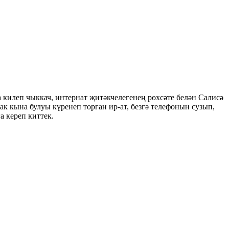
 килеп чыккач, интернат җитәкчелегенең рөхсәте белән Салисә
ак кына булуы күренеп торган ир-ат, безгә телефонын сузып,
а кереп киттек.