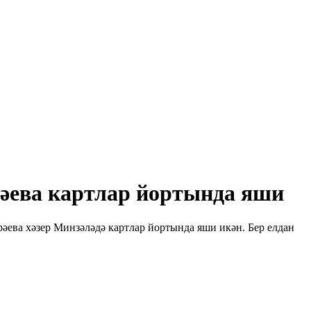
рәева картлар йортында яши
әева хәзер Минзәләдә картлар йортында яши икән. Бер елдан