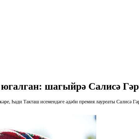
 югалган: шагыйрә Салисә Гә
әре, Һади Такташ исемендәге әдәби премия лауреаты Салисә Гәр