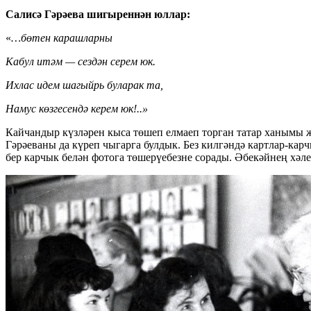
Салисә Гәрәева шигыреннән юллар:
«
…бөтен карашларны
Кабул итәм — сездән серем юк.
Ихлас идем шагыйрь буларак та,
Намус көзгесендә керем юк!..»
Кайчандыр күзләрен кыса төшеп елмаеп торган татар ханымы җ
Гәрәеваны да күреп чыгарга булдык. Без килгәндә картлар-кар
бер карчык белән фотога төшерүебезне сорады. Әбекәйнең хәлен