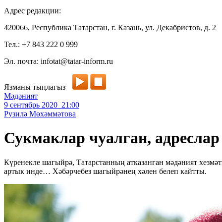
Адрес редакции:
420066, Республика Татарстан, г. Казань, ул. Декабристов, д. 2
Тел.: +7 843 222 0 999
Эл. почта: infotat@tatar-inform.ru
Язманы тыңлагыз
Мәдәният
9 сентябрь 2020 21:00
Рузилә Мөхәммәтова
Сукмаклар чуалган, адреслар
Күренекле шагыйрә, Татарстанның атказанган мәдәният хезмәтк
артык инде… Хәбәрчебез шагыйрәнең хәлен белеп кайтты.