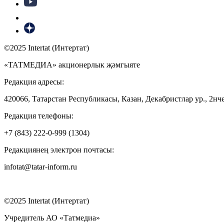
©2025 Intertat (Интертат)
«ТАТМЕДИА» акционерлык җәмгыяте
Редакция адресы:
420066, Татарстан Республикасы, Казан, Декабристлар ур., 2нче
Редакция телефоны:
+7 (843) 222-0-999 (1304)
Редакциянең электрон почтасы:
infotat@tatar-inform.ru
©2025 Intertat (Интертат)
Учредитель АО «Татмедиа»