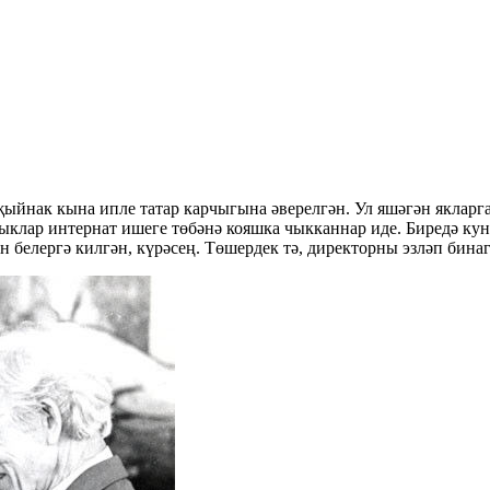
ыйнак кына ипле татар карчыгына әверелгән. Ул яшәгән якларга
чыклар интернат ишеге төбәнә кояшка чыкканнар иде. Биредә кун
 белергә килгән, күрәсең. Төшердек тә, директорны эзләп бинаг