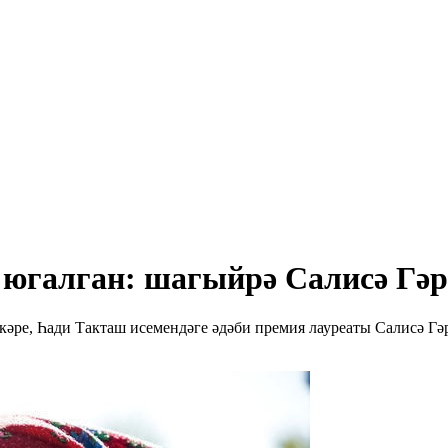
 югалган: шагыйрә Салисә Гә
әре, Һади Такташ исемендәге әдәби премия лауреаты Салисә Гәр