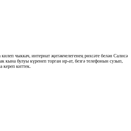
 килеп чыккач, интернат җитәкчелегенең рөхсәте белән Салисә
ак кына булуы күренеп торган ир-ат, безгә телефонын сузып,
а кереп киттек.