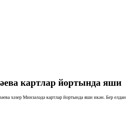
рәева картлар йортында яши
әева хәзер Минзәләдә картлар йортында яши икән. Бер елдан