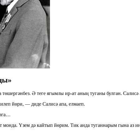
ды»
өшергәнбез. Ә теге ягымлы ир-ат аның туганы булган. Салисә а
килеп йөри, — диде Салисә апа, елмаеп.
арга…
 монда. Үзем дә кайтып йөрим. Тик анда туганнарым гына аз ин