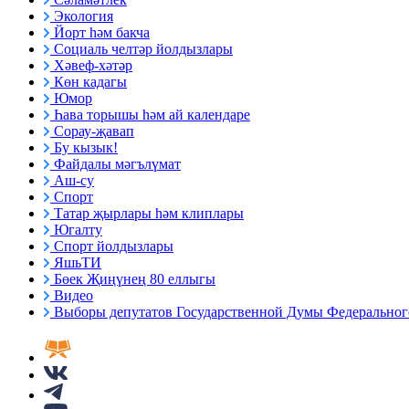
Экология
Йорт һәм бакча
Социаль челтәр йолдызлары
Хәвеф-хәтәр
Көн кадагы
Юмор
Һава торышы һәм ай календаре
Сорау-җавап
Бу кызык!
Файдалы мәгълүмат
Аш-су
Спорт
Татар җырлары һәм клиплары
Югалту
Спорт йолдызлары
ЯшьТИ
Бөек Җиңүнең 80 еллыгы
Видео
Выборы депутатов Государственной Думы Федерального