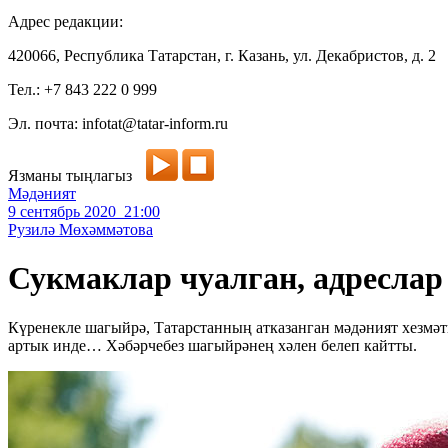
Адрес редакции:
420066, Республика Татарстан, г. Казань, ул. Декабристов, д. 2
Тел.: +7 843 222 0 999
Эл. почта: infotat@tatar-inform.ru
Язманы тыңлагыз
Мәдәният
9 сентябрь 2020 21:00
Рузилә Мөхәммәтова
Сукмаклар чуалган, адреслар
Күренекле шагыйрә, Татарстанның атказанган мәдәният хезмәтк
артык инде… Хәбәрчебез шагыйрәнең хәлен белеп кайтты.