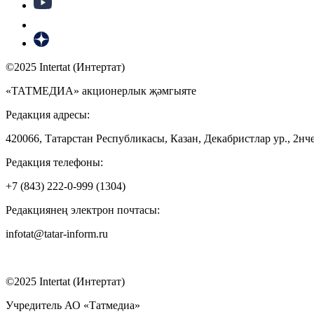
©2025 Intertat (Интертат)
«ТАТМЕДИА» акционерлык җәмгыяте
Редакция адресы:
420066, Татарстан Республикасы, Казан, Декабристлар ур., 2нче
Редакция телефоны:
+7 (843) 222-0-999 (1304)
Редакциянең электрон почтасы:
infotat@tatar-inform.ru
©2025 Intertat (Интертат)
Учредитель АО «Татмедиа»