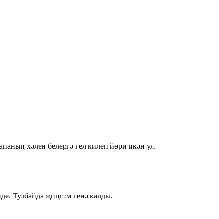
паның хәлен белергә гел килеп йөри икән ул.
де. Тулбайда җиңгәм генә калды.