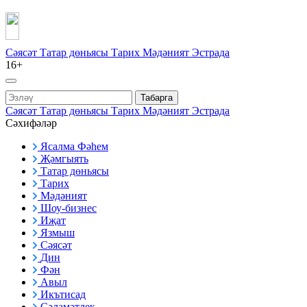
Сәясәт
Татар дөньясы
Тарих
Мәдәният
Эстрада
16+
Табарга
Сәясәт
Татар дөньясы
Тарих
Мәдәният
Эстрада
Сәхифәләр
Ясалма Фәһем
Җәмгыять
Татар дөньясы
Тарих
Мәдәният
Шоу-бизнес
Иҗат
Язмыш
Сәясәт
Дин
Фән
Авыл
Икътисад
Сәламәтлек