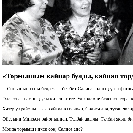
«Тормышым кайнар булды, кайнап тор
…Соңыннан гына белдек — без бит Салисә апаның үзен фотога т
Әле генә апамның улы килеп китте. Ул хәлемне белешеп тора, 
Хәзер үз районыгызга кайткансыз икән, Салисә апа, туган якл
Әйе, мин Минзәлә районыннан. Тулбай авылы. Тулбай якын бит
Монда тормыш ничек соң, Салисә апа?