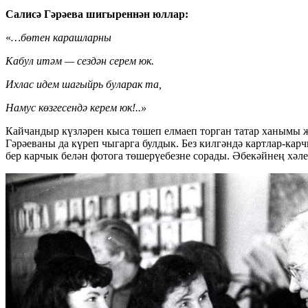
Салисә Гәрәева шигыреннән юллар:
«
…бөтен карашларны
Кабул итәм — сездән серем юк.
Ихлас идем шагыйрь буларак та,
Намус көзгесендә керем юк!..»
Кайчандыр күзләрен кыса төшеп елмаеп торган татар ханымы җ
Гәрәеваны да күреп чыгарга булдык. Без килгәндә картлар-кар
бер карчык белән фотога төшерүебезне сорады. Әбекәйнең хәлен