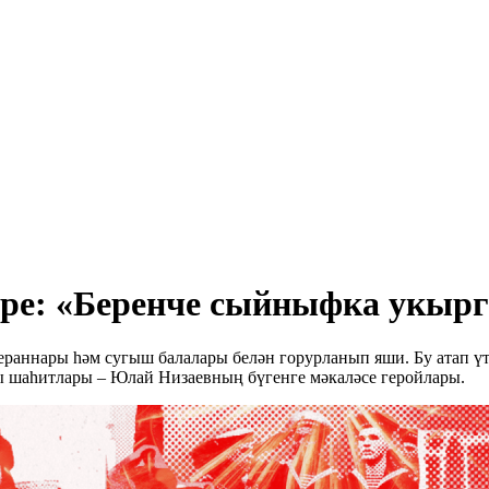
ре: «Беренче сыйныфка укырга
тераннары һәм сугыш балалары белән горурланып яши. Бу атап 
ры шаһитлары – Юлай Низаевның бүгенге мәкаләсе геройлары.