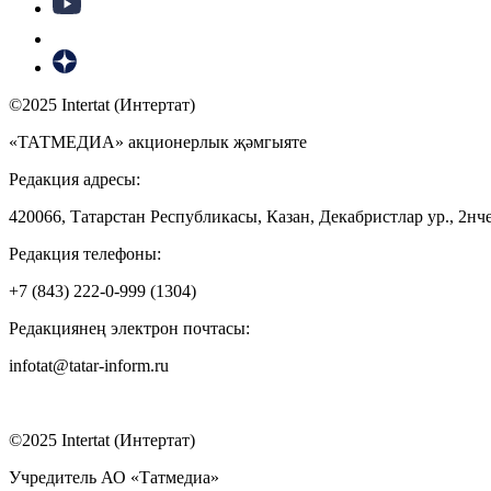
©2025 Intertat (Интертат)
«ТАТМЕДИА» акционерлык җәмгыяте
Редакция адресы:
420066, Татарстан Республикасы, Казан, Декабристлар ур., 2нче
Редакция телефоны:
+7 (843) 222-0-999 (1304)
Редакциянең электрон почтасы:
infotat@tatar-inform.ru
©2025 Intertat (Интертат)
Учредитель АО «Татмедиа»