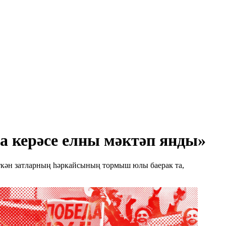
 керәсе елны мәктәп янды»
үткән затларның һәркайсының тормыш юлы баерак та,