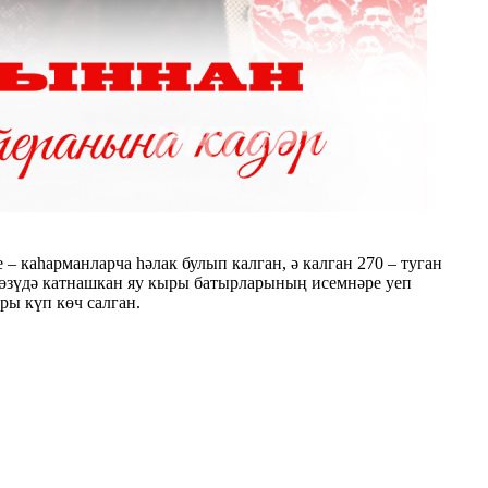
каһарманларча һәлак булып калган, ә калган 270 – туган
төзүдә катнашкан яу кыры батырларының исемнәре уеп
ы күп көч салган.