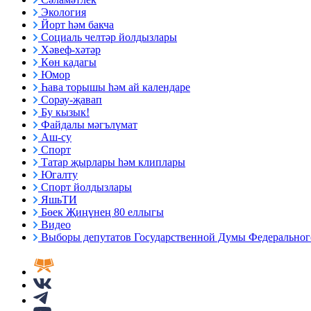
Экология
Йорт һәм бакча
Социаль челтәр йолдызлары
Хәвеф-хәтәр
Көн кадагы
Юмор
Һава торышы һәм ай календаре
Сорау-җавап
Бу кызык!
Файдалы мәгълүмат
Аш-су
Спорт
Татар җырлары һәм клиплары
Югалту
Спорт йолдызлары
ЯшьТИ
Бөек Җиңүнең 80 еллыгы
Видео
Выборы депутатов Государственной Думы Федерального