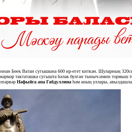
н Бөек Ватан сугышына 600 ир-егет киткән. Шуларның 320се – 
ы мәрмәр тактаташка сугышта һәлак булган тыныч-имин тормыш 
анпәрвәр
Нәфыйга апа Габдуллина
һәм аның уллары, авылдашлар