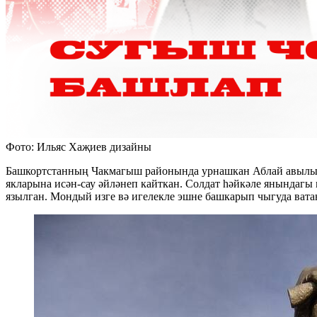
Фото: Ильяс Хаҗиев дизайны
Башкортстанның Чакмагыш районында урнашкан Аблай авылынна
якларына исән-сау әйләнеп кайткан. Солдат һәйкәле янындаг
язылган. Мондый изге вә игелекле эшне башкарып чыгуда ват