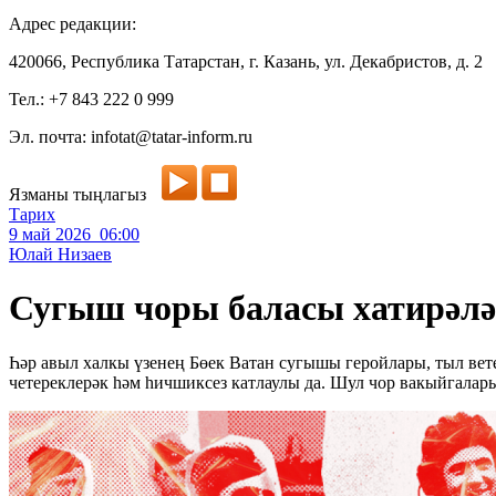
Адрес редакции:
420066, Республика Татарстан, г. Казань, ул. Декабристов, д. 2
Тел.: +7 843 222 0 999
Эл. почта: infotat@tatar-inform.ru
Язманы тыңлагыз
Тарих
9 май 2026 06:00
Юлай Низаев
Сугыш чоры баласы хатирәлә
Һәр авыл халкы үзенең Бөек Ватан сугышы геройлары, тыл ве
четереклерәк һәм һичшиксез катлаулы да. Шул чор вакыйгала