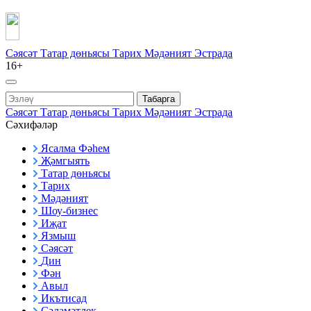
Сәясәт
Татар дөньясы
Тарих
Мәдәният
Эстрада
16+
Табарга
Сәясәт
Татар дөньясы
Тарих
Мәдәният
Эстрада
Сәхифәләр
Ясалма Фәһем
Җәмгыять
Татар дөньясы
Тарих
Мәдәният
Шоу-бизнес
Иҗат
Язмыш
Сәясәт
Дин
Фән
Авыл
Икътисад
Сәламәтлек