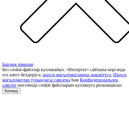
Барлык язмалар
Без cookie-файллар кулланабыз. «Интертат» сайтына кергәндә
сез әлеге белдерүгә,
шәхси мәгълүматларны эшкәртүгә
,
Шәхси
мәгълүматлар турындагы сәясәткә
һәм
Конфиденциальлек
сәясәте
нигезендә cookie файлларын куллануга ризалашасыз
Килешү