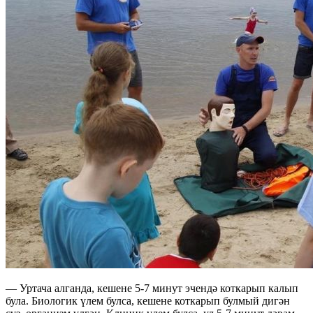
— Уртача алганда, кешене 5-7 минут эчендә коткарып калып
була. Биологик үлем булса, кешене коткарып булмый дигән