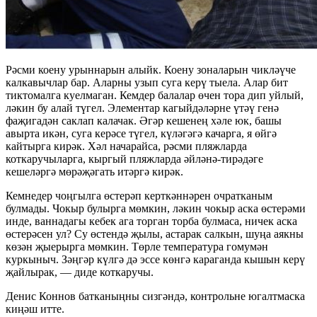
Рәсми коену урыннарын алыйк. Коену зоналарын чикләүче
калкавычлар бар. Аларны узып суга керү тыела. Алар бит
тиктомалга куелмаган. Кемдер балалар өчен тора дип уйлый,
ләкин бу алай түгел. Элементар кагыйдәләрне үтәү генә
фаҗигадән саклап калачак. Әгәр кешенең хәле юк, башы
авырта икән, суга керәсе түгел, күләгәгә качарга, я өйгә
кайтырга кирәк. Хәл начарайса, рәсми пляжларда
коткаручыларга, кыргый пляжларда әйләнә-тирәдәге
кешеләргә мөрәҗәгать итәргә кирәк.
Кемнедер чоңгылга өстерәп керткәннәрен очратканым
булмады. Чокыр булырга мөмкин, ләкин чокыр аска өстерәми
инде, ваннадагы кебек ага торган торба булмаса, ничек аска
өстерәсен ул? Су өстендә җылы, астарак салкын, шуңа аякны
көзән җыерырга мөмкин. Төрле температура гомумән
куркыныч. Зәңгәр күлгә дә эссе көнгә караганда кышын керү
җайлырак, — диде коткаручы.
Денис Коннов батканыңны сизгәндә, контрольне югалтмаска
киңәш итте.