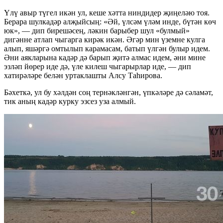
Үлү авыр түгел икән ул, кеше хәтта ниндидер җиңеләю тоя.
Берара шулкадәр алҗыйсың: «Әй, үлсәм үләм инде, бүтән көч
юк», — дип бирешәсең, ләкин барыбер шул «булмый»
дигәнне атлап чыгарга кирәк икән. Әгәр мин үземне кулга
алып, яшәргә омтылып карамасам, батып үлгән булыр идем.
Әни аякларына кадәр дә барып җитә алмас идем, әни мине
эзләп йөрер иде дә, үле килеш чыгарырлар иде, — дип
хатирәләре белән уртаклашты Алсу Таһирова.
Бәхеткә, ул бу хәлдән соң тернәкләнгән, үпкәләре дә сәламәт,
тик аның кадәр курку эзсез уза алмый.