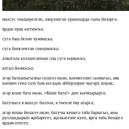
махсус тикшерелгән, әзерләнгән урыннарда гына йөзәргә;
ярдан ерак китмәскә;
суга баш белән чуммаска;
суга биеклектән сикермәскә;
алкоголь кулланганнан соң суга кермәскә;
ялгыз йөзмәскә;
әгәр батканыгызны сизәсез икән, киемегезне салмагыз, аяк
киемен генә салу һәм кесәдән әйберләрне чыгару кирәк;
әгәр кеше бата икән, «Кеше бата!» дип кычкырырга;
батучыга я махсус баллон, я төенле бау атарга;
әгәр яхшы йөзәсез икән, батучы кешегә таба барыгыз, аны
рухландырып җибәрегез, җилкәгезне куеп, ярга таба йөзәргә
ярдәм итегез;