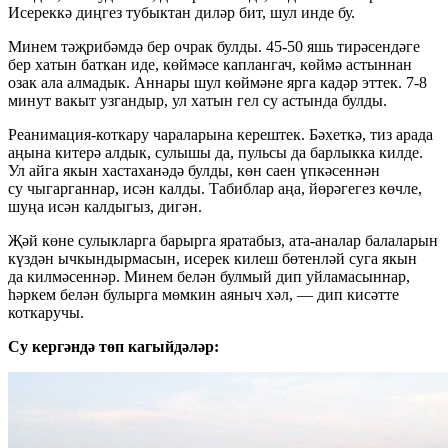
Исереккә диңгез тубыктан диләр бит, шул инде бу.
Минем тәҗрибәмдә бер очрак булды. 45-50 яшь тирәсендәге
бер хатын баткан иде, көймәсе каплангач, көймә астыннан
озак ала алмадык. Аннары шул көймәне ярга кадәр эттек. 7-8
минут вакыт узгандыр, ул хатын гел су астында булды.
Реанимация-коткару чараларына керештек. Бәхеткә, тиз арада
аңына китерә алдык, сулышы да, пульсы да барлыкка килде.
Ул айга якын хастаханәдә булды, көн саен үпкәсеннән
су чыгарганнар, исән калды. Табиблар аңа, йөрәгегез көчле,
шуңа исән калдыгыз, дигән.
Җәй көне сулыкларга барырга яратабыз, ата-аналар балаларын
күздән ычкындырмасын, исерек килеш бөтенләй суга якын
да килмәсеннәр. Минем белән булмый дип уйламасыннар,
һәркем белән булырга мөмкин аяныч хәл, — дип кисәтте
коткаручы.
Су кергәндә төп кагыйдәләр: