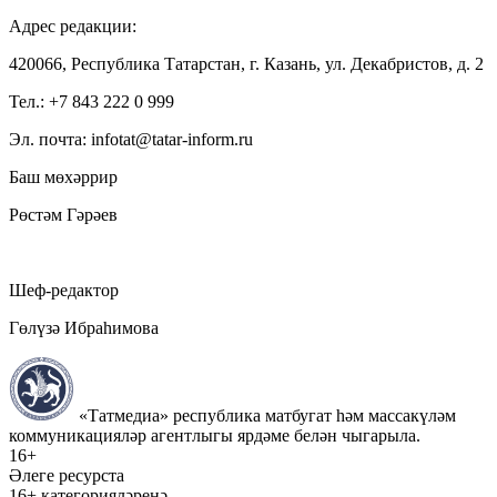
Адрес редакции:
420066, Республика Татарстан, г. Казань, ул. Декабристов, д. 2
Тел.: +7 843 222 0 999
Эл. почта: infotat@tatar-inform.ru
Баш мөхәррир
Рөстәм Гәрәев
Шеф-редактор
Гөлүзә Ибраһимова
«Татмедиа» республика матбугат һәм массакүләм
коммуникацияләр агентлыгы ярдәме белән чыгарыла.
16+
Әлеге ресурста
16+ категорияләренә