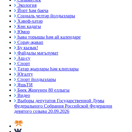
Экология
Йорт һәм бакча
Социаль челтәр йолдызлары
Хәвеф-хәтәр
Көн кадагы
Юмор
Һава торышы һәм ай календаре
Сорау-җавап
Бу кызык!
Файдалы мәгълүмат
Аш-су
Спорт
Татар җырлары һәм клиплары
Югалту
Спорт йолдызлары
ЯшьТИ
Бөек Җиңүнең 80 еллыгы
Видео
Выборы депутатов Государственной Думы
Федерального Собрания Российской Федерации
девятого созыва 20.09.2026