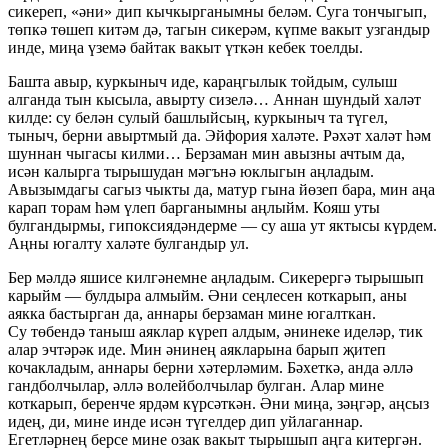
сикереп, «әни» дип кычкырганымны беләм. Суга тончыгып,
төпкә төшеп китәм дә, тагын сикерәм, күпме вакыт узгандыр
инде, миңа үземә байтак вакыт үткән кебек тоелды.
Башта авыр, куркыныч иде, караңгылык тойдым, сулыш
алганда тын кысыла, авырту сизелә… Аннан шундый халәт
килде: су белән сулый башлыйсың, куркыныч та түгел,
тыныч, берни авыртмый да. Эйфория халәте. Рәхәт халәт һәм
шуннан чыгасы килми… Берзаман мин авызны ачтым да,
исән калырга тырышудан мәгънә юклыгын аңладым.
Авызымдагы сагыз чыкты да, матур гына йөзеп бара, мин аңа
карап торам һәм үлеп барганымны аңлыйм. Кояш уты
булгандырмы, гипоксиядәндерме — су аша ут яктысы күрдем.
Аңны югалту халәте булгандыр ул.
Бер мәлдә яшисе килгәнемне аңладым. Сикерергә тырышып
карыйм — булдыра алмыйм. Әни сеңлесен коткарып, аны
аякка бастырган да, аннары берзаман мине югалткан.
Су төбендә таныш аяклар күреп алдым, әнинеке иделәр, тик
алар эчтәрәк иде. Мин әнинең аякларына барып җитеп
кочакладым, аннары берни хәтерләмим. Бәхеткә, анда әллә
гандболчылар, әллә волейболчылар булган. Алар мине
коткарып, беренче ярдәм күрсәткән. Әни миңа, зәңгәр, аңсыз
идең, ди, мине инде исән түгелдер дип уйлаганнар.
Егетләрнең берсе мине озак вакыт тырышып аңга китергән.