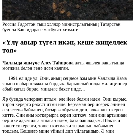
Россия Гадәттән тыш хәлләр министрлыгының Татарстан
буенча Баш идарәсе матбугат хезмәте
«Үлү авыр түгел икән, кеше жиңеллек
тоя»
Чаллыда яшәүче Алсу Таһирова
алты яшьлек вакытында
могҗиза белән генә исән калган.
— 1991 ел иде ул. Әни, аның сеңлесе һәм мин Чаллыда Кама
ярына шәһәр пляжына бардык. Барышлый юлда милиционер
абый сагыз бирде, миндәге бәхет инде…
Яр буенда чепердәп яттым, әле йөзә белми идем. Әни кырыс,
тирән керергә рөхсәт итми иде. Берзаман бер исерек әнинең
сеңлесенә бәйләнеп, йөзәргә өйрәтәм дип, эчкә алып кереп
китте. Әни аны коткарырга кереп киткәч, мин әни артыннан
бер-ике адым алга атлаган идем, бата башладым. Шактый
вакыт сикерергә, төшеп китмәскә тырышып чәбәләнеп
тордым. Кешеләр мине уйный дип уйлагандыр. Ә мин