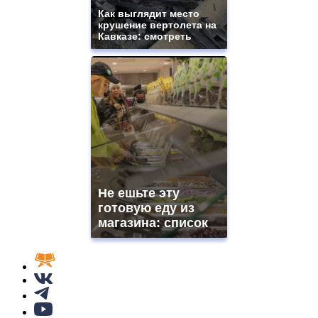
Как выглядит место
крушение вертолета на
Кавказе: смотреть
Не ешьте эту
готовую еду из
магазина: список