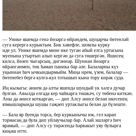
— Унике яшемдә генә йөзәргә өйрәндем, шуңарчы бөтенләй
суга керергә курыктым. Бик хәвефле, шомлы курку
иде ул. Унике яшемдә мине ике туган абый елга уртасына
муенына утыртып алып кергән дә суга төшергән. Яшисең
килсә, йөзеп чыгарсың, дигәннәр. Шуннан йөзәргә
өйрәнгәнмен, тик һаман паника бар әле. Балаларны күз
уңыннан һич ычкындырмыйм. Миңа ирем, үзем, балалар —
бөтенебез бергә кулга-кул тотышып кына тору кирәк суда.
Иң кызыгы: әнием дә алты яшендә шундый ук хәлгә дучар
булган. Авылда елгада кер чайкарга төшкәч, су төбенә киткән.
Аны да әнисе коткарган, — дип Алсу әнисе белән икесенең
язмышларында шушы гаҗәеп уртаклыгы белән дә бүлеште.
— Бала яр буенда торса, бер куркынычы юк, гел карап
тормасаң да була дип уйлаучылар бар. Алай эшләргә һич
ярамый, — дип Алсу су тирәсендә һәрвакыт уяу булырга
киңәш итте.