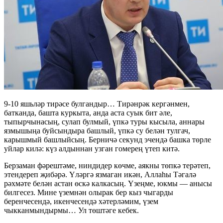
9-10 яшьләр тирәсе булгандыр… Тирәнрәк кергәнмен,
батканда, башта куркыта, анда аста суык бит әле,
тыпырчынасың, сулап булмый, үпкә туры кысыла, аннары
язмышыңа буйсындыра башлый, үпкә су белән тулгач,
карышмый башлыйсың. Берничә секунд эчендә башка төрле
уйлар килә: күз алдыннан узган гомерең үтеп китә.
Берзаман фәрештәме, ниндидер көчме, аякны төпкә терәтеп,
этендереп җибәрә. Үләргә язмаган икән, Аллаһы Тәгалә
рәхмәте белән астан өскә калкасың. Үзеңме, юкмы — анысы
билгесез. Мине үземнән олырак бер кыз чыгарды
беренчесендә, икенчесендә хәтерләмим, үзем
чыкканмындырмы… Ул төштәге кебек.