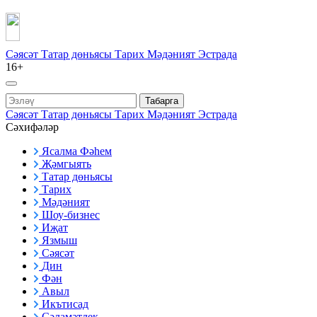
Сәясәт
Татар дөньясы
Тарих
Мәдәният
Эстрада
16+
Табарга
Сәясәт
Татар дөньясы
Тарих
Мәдәният
Эстрада
Сәхифәләр
Ясалма Фәһем
Җәмгыять
Татар дөньясы
Тарих
Мәдәният
Шоу-бизнес
Иҗат
Язмыш
Сәясәт
Дин
Фән
Авыл
Икътисад
Сәламәтлек