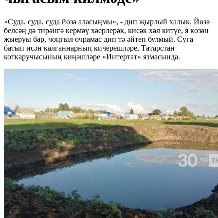
«Суда, суда, суда йөзә аласыңмы», - дип җырлый халык. Йөзә
белсәң дә тирәнгә кермәү хәерлерәк, кисәк хәл китүе, я көзән
җыеруы бар, чоңгыл очрамас дип тә әйтеп булмый. Суга
батып исән калганнарның кичерешләре, Татарстан
коткаручысының киңәшләре «Интертат» язмасында.