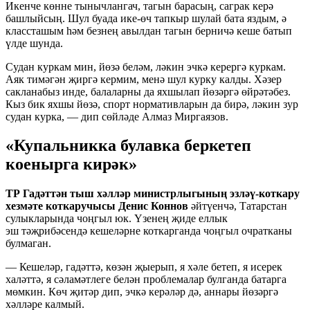
Икенче көнне тынычлангач, тагын барасың, саграк керә
башлыйсың. Шул буада ике-өч тапкыр шулай бата яздым, ә
классташым һәм безнең авылдан тагын берничә кеше батып
үлде шунда.
Судан куркам мин, йөзә беләм, ләкин эчкә керергә куркам.
Аяк тимәгән җиргә кермим, менә шул курку калды. Хәзер
сакланабыз инде, балаларны да яхшылап йөзәргә өйрәтәбез.
Кыз бик яхшы йөзә, спорт нормативларын да бирә, ләкин зур
судан курка, — дип сөйләде Алмаз Миргаязов.
«Купальникка булавка беркетеп
коенырга кирәк»
ТР Гадәттән тыш хәлләр министрлыгының эзләү-коткару
хезмәте коткаручысы Денис Коннов
әйтүенчә, Татарстан
сулыкларында чоңгыл юк.
Үзенең җиде еллык
эш тәҗрибәсендә кешеләрне коткарганда чоңгыл очратканы
булмаган.
— Кешеләр, гадәттә, көзән җыерып, я хәле бетеп, я исерек
халәттә, я сәламәтлеге белән проблемалар булганда батарга
мөмкин. Көч җитәр дип, эчкә керәләр дә, аннары йөзәргә
хәлләре калмый.