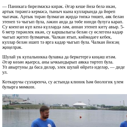
— Паникага бирелмәскә кирәк. Әгәр кеше йөзә белә икән,
артык тирәнгә кермәсә, тыныч кына кулларында да йөреп
чыгачак. Артык тирән булмаган җирдә төпкә төшеп, аяк белән
этенеп тә чыгып була, ләкин анда да төбе нинди булуга карап.
Су коенган күп кенә күлләрдә ләм, аннан этенеп китү авыр. 5-
6 метр тирәнлек икән, су каршылыгы белән су өслегенә кадәр
чыгып җитеп булмаячак. Чалкан ятып, көймәдәге кебек,
куллар белән ишеп тә ярга кадәр чыгып була. Чалкан йөзсәң
җиңелрәк.
Шулай ук купальникка булавка да беркетергә киңәш итәм.
Әгәр көзән җыерса, аны ычкындырып аякка төртеп була.
Ул авыртуны да баса диләр, элек шулай өйрәтә иделәр, — диде
ул.
Коткаручы сүзләренчә, су астында клиник һәм биологик үлем
булырга мөмкин.