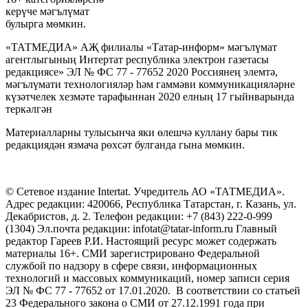
керүче мәгълүмат
булырга мөмкин.
«ТАТМЕДИА» АҖ филиалы «Татар-информ» мәгълүмат
агентлыгының Интертат республика электрон газетасы
редакциясе» ЭЛ № ФС 77 - 77652 2020 Россиянең элемтә,
мәгълүмати технологияләр һәм гаммәви коммуникацияләрне
күзәтчелек хезмәте тарафыннан 2020 елның 17 гыйнварында
теркәлгән
Материалларны тулысынча яки өлешчә куллану бары тик
редакциядән язмача рөхсәт булганда гына мөмкин.
© Сетевое издание Intertat. Учредитель АО «ТАТМЕДИА».
Адрес редакции: 420066, Республика Татарстан, г. Казань, ул.
Декабристов, д. 2. Телефон редакции: +7 (843) 222-0-999
(1304) Эл.почта редакции: infotat@tatar-inform.ru Главный
редактор Гареев Р.И. Настоящий ресурс может содержать
материалы 16+. СМИ зарегистрировано Федеральной
службой по надзору в сфере связи, информационных
технологий и массовых коммуникаций, номер записи серия
ЭЛ № ФС 77 - 77652 от 17.01.2020. В соответствии со статьей
23 Федерального закона о СМИ от 27.12.1991 года при