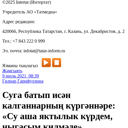
©2025 Intertat (Интертат)
Учредитель АО «Татмедиа»
Адрес редакции:
420066, Республика Татарстан, г. Казань, ул. Декабристов, д. 2
Тел.: +7 843 222 0 999
Эл. почта: infotat@tatar-inform.ru
Язманы тыңлагыз
Җәмгыять
9 июль 2021 08:39
Гөлнар Гарифуллина
Суга батып исән
калганнарның күргәннәре:
«Су аша яктылык күрдем,
чыгасым килмәде»