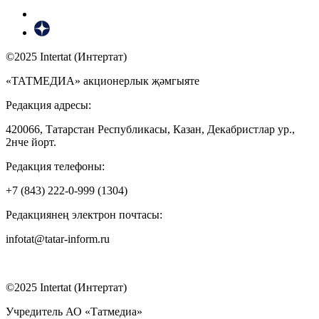
©2025 Intertat (Интертат)
«ТАТМЕДИА» акционерлык җәмгыяте
Редакция адресы:
420066, Татарстан Республикасы, Казан, Декабристлар ур.,
2нче йорт.
Редакция телефоны:
+7 (843) 222-0-999 (1304)
Редакциянең электрон почтасы:
infotat@tatar-inform.ru
©2025 Intertat (Интертат)
Учредитель АО «Татмедиа»