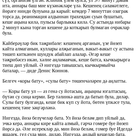
сүз, организм үлгән. Клиник үлем булса, ул 5-7 минут дәвам
итә, аннары баш мие күзәнәкләре үлә. Кешенең сәламәтлеге,
йөрәге нинди булуына да карый: кемдер 7 минуттан озаграк
торса да, реанимация алдыннан трахеядән суын бушатып,
кеше аңына килә, пульсы барлыкка килә. Су астында нибары
2 минут кына торган кешене дә коткарып булмаган очраклар
була.
Кайберәүләр бик тәҗрибәле: кешенең арганын, үзе йөзеп
кайта алмаганын, куллары алҗыганын, вакыт-вакыт су астына
төшеп киткәнен шундук абайлап алалар. Әгәр кеше
тәҗрибәсез икән, хәлне аңламаячак, кеше батса, кычкырырга
тиеш дип уйлый. Ә нигездә тавышсыз, кычкырмыйча
баталар, — диде Денис Коннов.
Белгеч «коры бату», «сулы бату» төшенчәләрен дә аңлатты.
— Коры бату ул — әз генә су йотасың, аңыңны югалтасың,
бүтән су сиңа керми. Бер тәлинкә ашта да батып була, диләр.
Сулы бату булганда, кеше бик күп су йота, бөтен үпкәсе тула,
кешенең тәне зәңгәрләнә.
Нигездә, йөзә белүчеләр бата. Ул йөзә беләм дип уйлый да,
эчкә керә, аннары кире кайта алмый, гәрчә гомере буе йөзеп
йөрсә дә. Әле исерекләр дә, мин йөзә беләм, гомер буе Иделдә
яшәдек, гел суда мин, диләр. Нигездә, андый кешеләр бата.