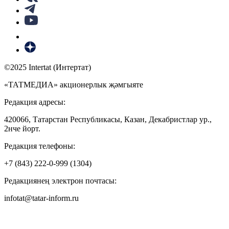
©2025 Intertat (Интертат)
«ТАТМЕДИА» акционерлык җәмгыяте
Редакция адресы:
420066, Татарстан Республикасы, Казан, Декабристлар ур.,
2нче йорт.
Редакция телефоны:
+7 (843) 222-0-999 (1304)
Редакциянең электрон почтасы:
infotat@tatar-inform.ru