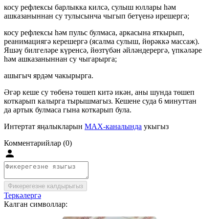
косу рефлексы барлыкка килсә, сулыш юллары һәм
ашказаныннан су тулысынча чыгып бетүенә ирешергә;
косу рефлексы һәм пульс булмаса, аркасына яткырып,
реанимациягә керешергә (ясалма сулыш, йөрәккә массаж).
Яшәү билгеләре күренсә, йөзтүбән әйләндерергә, үпкәләре
һәм ашказаныннан су чыгарырга;
ашыгыч ярдәм чакырырга.
Әгәр кеше су төбенә төшеп китә икән, аны шунда төшеп
коткарып калырга тырышмагыз. Кешене суда 6 минуттан
да артык булмаса гына коткарып була.
Интертат яңалыкларын
MAX-каналында
укыгыз
Комментарийлар (0)
Фикерегезне калдырыгыз
Теркәлергә
Калган символлар: