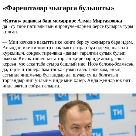
«Фәрештәләр чыгарга булышты»
«Китап» радиосы баш мөхәррире Алмаз Миргаязовка
да
«су төбе патшалыгын өйрәнүче»ләрнең берсе булырга туры
килгән.
— Мин кечкенә вакытта ике көнгә бер су коенырга бара идем.
Авылдан ике километр ераклыкта тирән буа иде ул, шактый
куркыныч, соңрак тирә-якка «даны» таралган сулык булып
чыкты. Кисәк төшеп китә торган җире бар иде аның, эчкә
керсәң, үзе аска таба суыра башлый иде. Йөзә белсәң-белмәсәң
дә, тартып төшерә һәм төпкә сузып сала. Төбе ком, аның
астында чишмәләр булгандыр да, шулар суны болгатып
торгандыр дип уйлыйм инде мин хәзер. Анда җеннәр юк бит
инде аяктан сөйрәп алырга…