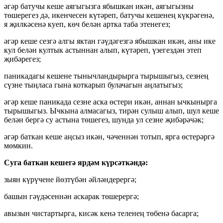
әгәр батучы кеше аягыгызга ябышкан икән, аягыгызны
төшерегез дә, икенчесен күтәреп, батучы кешенең күкрәгенә,
я җилкәсенә куеп, көч белән артка таба этенегез;
әгәр кеше сезгә алгы яктан гәүдәгезгә ябышкан икән, аны ике
кул белән култык астыннан алып, күтәреп, үзегездән этеп
җибәрегез;
паникадагы кешене тынычландырырга тырышыгыз, сезнең
сүзне тыңласа гына коткарып булачагын аңлатыгыз;
әгәр кеше паникада сезне аска өстери икән, аннан ычкынырга
тырышыгыз. Ычкына алмасагыз, тирән сулыш алып, шул кеше
белән бергә су астына төшегез, шунда ул сезне җибәрәчәк;
әгәр баткан кеше аңсыз икән, чәченнән тотып, ярга өстерәргә
мөмкин.
Суга баткан кешегә ярдәм күрсәткәндә:
зыян күрүчене йөзтүбән әйләндерергә;
башын гәүдәсеннән аскарак төшерергә;
авызын чистартырга, кисәк кенә теленең төбенә басарга;