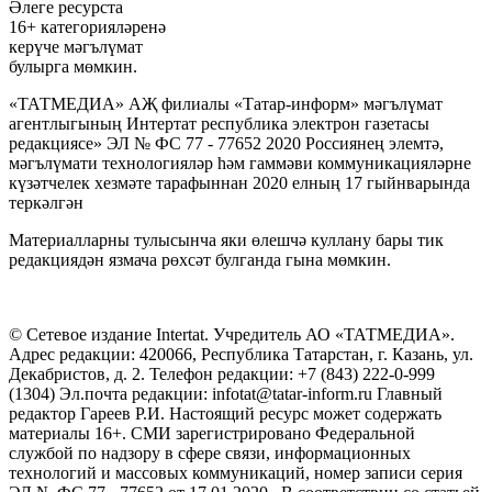
Әлеге ресурста
16+ категорияләренә
керүче мәгълүмат
булырга мөмкин.
«ТАТМЕДИА» АҖ филиалы «Татар-информ» мәгълүмат
агентлыгының Интертат республика электрон газетасы
редакциясе» ЭЛ № ФС 77 - 77652 2020 Россиянең элемтә,
мәгълүмати технологияләр һәм гаммәви коммуникацияләрне
күзәтчелек хезмәте тарафыннан 2020 елның 17 гыйнварында
теркәлгән
Материалларны тулысынча яки өлешчә куллану бары тик
редакциядән язмача рөхсәт булганда гына мөмкин.
© Сетевое издание Intertat. Учредитель АО «ТАТМЕДИА».
Адрес редакции: 420066, Республика Татарстан, г. Казань, ул.
Декабристов, д. 2. Телефон редакции: +7 (843) 222-0-999
(1304) Эл.почта редакции: infotat@tatar-inform.ru Главный
редактор Гареев Р.И. Настоящий ресурс может содержать
материалы 16+. СМИ зарегистрировано Федеральной
службой по надзору в сфере связи, информационных
технологий и массовых коммуникаций, номер записи серия