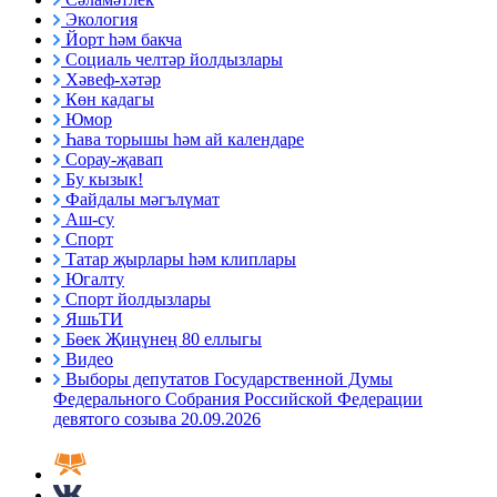
Экология
Йорт һәм бакча
Социаль челтәр йолдызлары
Хәвеф-хәтәр
Көн кадагы
Юмор
Һава торышы һәм ай календаре
Сорау-җавап
Бу кызык!
Файдалы мәгълүмат
Аш-су
Спорт
Татар җырлары һәм клиплары
Югалту
Спорт йолдызлары
ЯшьТИ
Бөек Җиңүнең 80 еллыгы
Видео
Выборы депутатов Государственной Думы
Федерального Собрания Российской Федерации
девятого созыва 20.09.2026