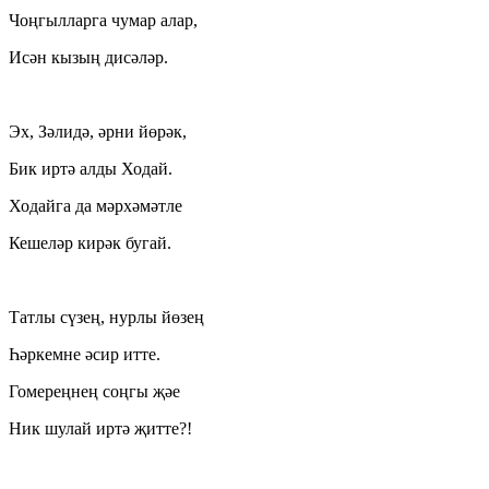
Чоңгылларга чумар алар,
Исән кызың дисәләр.
Эх, Зәлидә, әрни йөрәк,
Бик иртә алды Ходай.
Ходайга да мәрхәмәтле
Кешеләр кирәк бугай.
Татлы сүзең, нурлы йөзең
Һәркемне әсир итте.
Гомереңнең соңгы җәе
Ник шулай иртә җитте?!