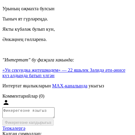
Урының оҗмахта булсын
Тыныч ят гүрләреңдә.
Якты күбәләк булып кун,
Әнкәңнең гөлләренә.
"Интертат" бу фаҗига хакында:
«Ун секундка җитешмәдем» — 22 яшьлек Зәлидә әти-әнисе
күз алдында батып үлгән
Интертат яңалыкларын
MAX-каналында
укыгыз
Комментарийлар (0)
Фикерегезне калдырыгыз
Теркәлергә
Калган символлар: