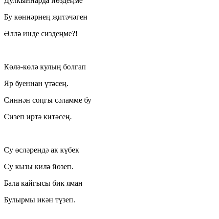
Дулкыннарда йөздеңме
Бу көннәрнең җитәчәген
Әллә инде сиздеңме?!
Көлә-көлә кулың болгап
Яр буеннан үтәсең.
Синнән соңгы сәламме бу
Сизеп иртә китәсең.
Су өсләрендә ак күбек
Су кызы килә йөзеп.
Бала кайгысы бик яман
Булырмы икән түзеп.