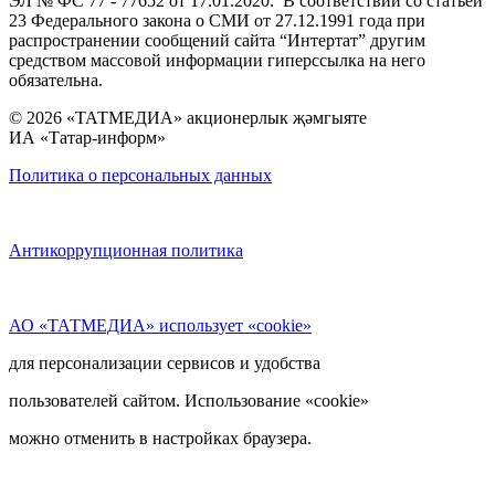
ЭЛ № ФС 77 - 77652 от 17.01.2020. В соответствии со статьей
23 Федерального закона о СМИ от 27.12.1991 года при
распространении сообщений сайта “Интертат” другим
средством массовой информации гиперссылка на него
обязательна.
© 2026 «ТАТМЕДИА» акционерлык җәмгыяте
ИА «Татар-информ»
Политика о персональных данных
Антикоррупционная политика
АО «ТАТМЕДИА» использует «cookie»
для персонализации сервисов и удобства
пользователей сайтом. Использование «cookie»
можно отменить в настройках браузера.