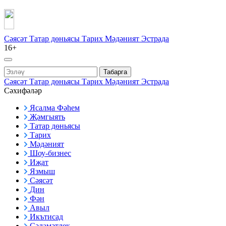
Сәясәт
Татар дөньясы
Тарих
Мәдәният
Эстрада
16+
Табарга
Сәясәт
Татар дөньясы
Тарих
Мәдәният
Эстрада
Сәхифәләр
Ясалма Фәһем
Җәмгыять
Татар дөньясы
Тарих
Мәдәният
Шоу-бизнес
Иҗат
Язмыш
Сәясәт
Дин
Фән
Авыл
Икътисад
Сәламәтлек