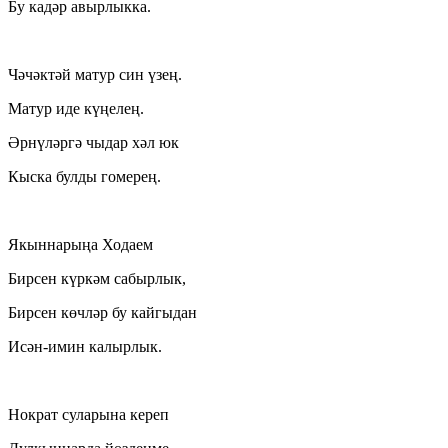
Бу кадәр авырлыкка.
Чәчәктәй матур син үзең.
Матур иде күңелең.
Әрнүләргә чыдар хәл юк
Кыска булды гомерең.
Якыннарыңа Ходаем
Бирсен күркәм сабырлык,
Бирсен көчләр бу кайгыдан
Исән-имин калырлык.
Нократ суларына кереп