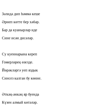
Зәлидә дип һәммә кеше
Әрнеп көтте бер хәбәр.
Бар да куанырлар иде
Сине исән дисәләр.
Су куеннарына кереп
Гомерләрең өзелде.
Йөрәкләргә уеп яздык
Синсез калган бу көнне.
Әткәң-әнкәң яр буенда
Күзен алмый көтәләр.