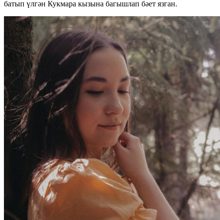
батып үлгән Кукмара кызына багышлап бәет язган.