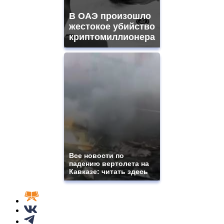
В ОАЭ произошло
жестокое убийство
криптомиллионера
Все новости по
падению вертолета на
Кавказе: читать здесь