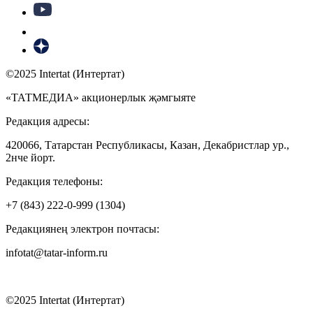
©2025 Intertat (Интертат)
«ТАТМЕДИА» акционерлык җәмгыяте
Редакция адресы:
420066, Татарстан Республикасы, Казан, Декабристлар ур.,
2нче йорт.
Редакция телефоны:
+7 (843) 222-0-999 (1304)
Редакциянең электрон почтасы:
infotat@tatar-inform.ru
©2025 Intertat (Интертат)