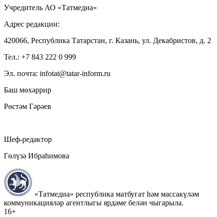
Учредитель АО «Татмедиа»
Адрес редакции:
420066, Республика Татарстан, г. Казань, ул. Декабристов, д. 2
Тел.: +7 843 222 0 999
Эл. почта: infotat@tatar-inform.ru
Баш мөхәррир
Рөстәм Гәрәев
Шеф-редактор
Гөлүзә Ибраһимова
«Татмедиа» республика матбугат һәм массакүләм
коммуникацияләр агентлыгы ярдәме белән чыгарыла.
16+