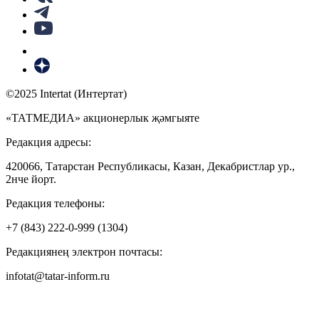
©2025 Intertat (Интертат)
«ТАТМЕДИА» акционерлык җәмгыяте
Редакция адресы:
420066, Татарстан Республикасы, Казан, Декабристлар ур.,
2нче йорт.
Редакция телефоны:
+7 (843) 222-0-999 (1304)
Редакциянең электрон почтасы:
infotat@tatar-inform.ru