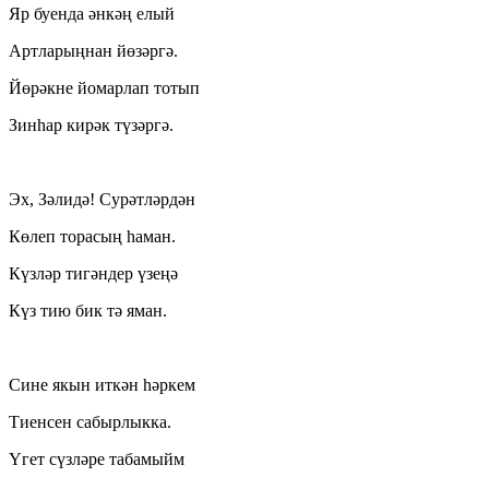
Яр буенда әнкәң елый
Артларыңнан йөзәргә.
Йөрәкне йомарлап тотып
Зинһар кирәк түзәргә.
Эх, Зәлидә! Сурәтләрдән
Көлеп торасың һаман.
Күзләр тигәндер үзеңә
Күз тию бик тә яман.
Сине якын иткән һәркем
Тиенсен сабырлыкка.
Үгет сүзләре табамыйм