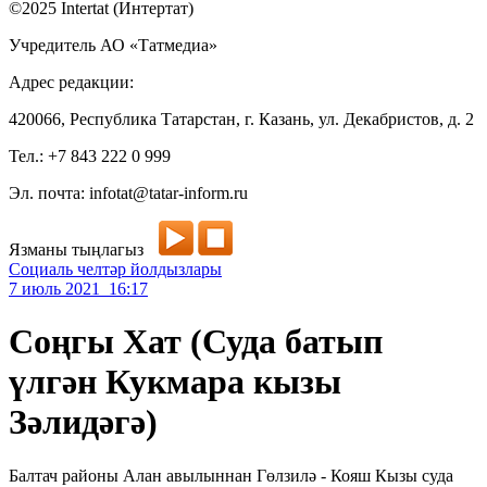
©2025 Intertat (Интертат)
Учредитель АО «Татмедиа»
Адрес редакции:
420066, Республика Татарстан, г. Казань, ул. Декабристов, д. 2
Тел.: +7 843 222 0 999
Эл. почта: infotat@tatar-inform.ru
Язманы тыңлагыз
Социаль челтәр йолдызлары
7 июль 2021 16:17
Соңгы Хат (Суда батып
үлгән Кукмара кызы
Зәлидәгә)
Балтач районы Алан авылыннан Гөлзилә - Кояш Кызы суда