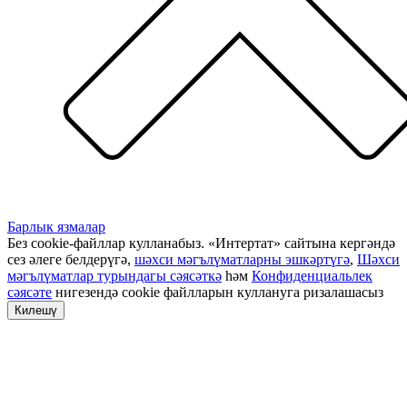
Барлык язмалар
Без cookie-файллар кулланабыз. «Интертат» сайтына кергәндә
сез әлеге белдерүгә,
шәхси мәгълүматларны эшкәртүгә
,
Шәхси
мәгълүматлар турындагы сәясәткә
һәм
Конфиденциальлек
сәясәте
нигезендә cookie файлларын куллануга ризалашасыз
Килешү