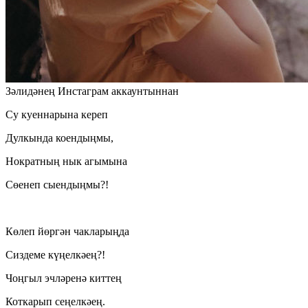
Зәлидәнең Инстаграм аккаунтыннан
Су куеннарына кереп
Дулкында коендыңмы,
Нократның нык агымына
Сөенеп сыендыңмы?!
Көлеп йөргән чакларыңда
Сиздеме күңелкәең?!
Чоңгыл эчләренә киттең
Коткарып сеңелкәең.