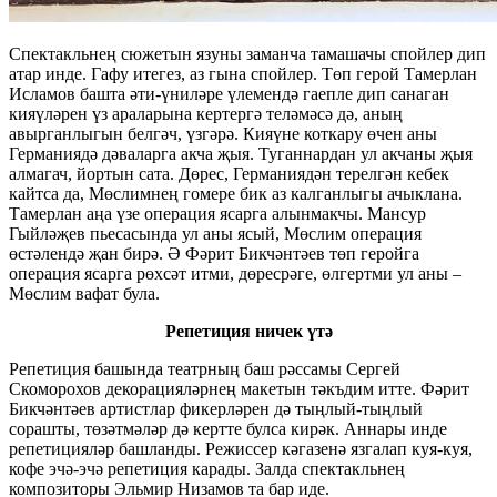
Спектакльнең сюжетын язуны заманча тамашачы спойлер дип
атар инде. Гафу итегез, аз гына спойлер. Төп герой Тамерлан
Исламов башта әти-үниләре үлемендә гаепле дип санаган
кияүләрен үз араларына кертергә теләмәсә дә, аның
авырганлыгын белгәч, үзгәрә. Кияүне коткару өчен аны
Германиядә дәваларга акча җыя. Туганнардан ул акчаны җыя
алмагач, йортын сата. Дөрес, Германиядән терелгән кебек
кайтса да, Мөслимнең гомере бик аз калганлыгы ачыклана.
Тамерлан аңа үзе операция ясарга алынмакчы. Мансур
Гыйләҗев пьесасында ул аны ясый, Мөслим операция
өстәлендә җан бирә. Ә Фәрит Бикчәнтәев төп геройга
операция ясарга рөхсәт итми, дөресрәге, өлгертми ул аны –
Мөслим вафат була.
Репетиция ничек үтә
Репетиция башында театрның баш рәссамы Сергей
Скоморохов декорацияләрнең макетын тәкъдим итте. Фәрит
Бикчәнтәев артистлар фикерләрен дә тыңлый-тыңлый
сорашты, төзәтмәләр дә кертте булса кирәк. Аннары инде
репетицияләр башланды. Режиссер кәгазенә язгалап куя-куя,
кофе эчә-эчә репетиция карады. Залда спектакльнең
композиторы Эльмир Низамов та бар иде.