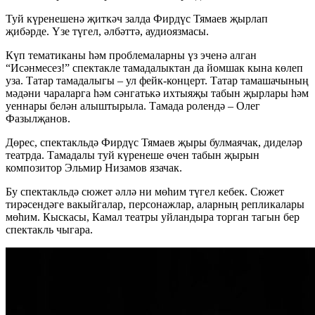
Туй күренешенә җиткәч залда Фирдүс Тямаев җырлап
җибәрде. Үзе түгел, әлбәттә, аудиоязмасы.
Күп тематиканы һәм проблемаларны үз эченә алган
“Исәнмесез!” спектакле тамадалыктан да йомшак кына көлеп
уза. Татар тамадалыгы – ул фейк-концерт. Татар тамашачының
мәдәни чараларга һәм сәнгатькә ихтыяҗы табын җырлары һәм
уеннары белән алыштырыла. Тамада ролендә – Олег
Фазылҗанов.
Дөрес, спектакльдә Фирдүс Тямаев җыры булмаячак, диделәр
театрда. Тамадалы туй күренеше өчен табын җырын
композитор Эльмир Низамов язачак.
Бу спектакльдә сюжет әллә ни мөһим түгел кебек. Сюжет
тирәсендәге вакыйгалар, персонажлар, аларның репликалары
мөһим. Кыскасы, Камал театры уйландыра торган тагын бер
спектакль чыгара.