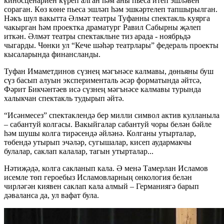
киносценариен күреп алган һәм аны пьеса итеп эшләвен
сораган. Көз көне пьеса эшләп һәм эшкәртелеп тапшырылган.
Нәкъ шул вакытта Әлмәт театры Туфанны спектакль куярга
чакырган һәм проектка драматург Равил Сабырны җәлеп
иткән. Әлмәт театры спектакльне тиз арада - ноябрьдә
чыгарды. Чөнки ул “Кече шәһәр театрлары” федераль проекты
кысаларында финансланды.
Туфан Имаметдинов сүзнең мәгънәсе калмавы, дөньяны буш
сүз басып алуын эксперименталь әсәр форматында әйтсә,
Фәрит Бикчәнтәев исә сүзнең мәгънәсе калмавы турында
халыкчан спектакль тудырып әйтә.
“Исәнмесез” спектаклендә бер милли символ актив кулланыла
– сабантуй колгасы. Вакыйгалар сабантуй чоры белән бәйле
һәм шушы колга тирәсендә әйләнә. Колганы утырталар,
төбендә утырып эчәләр, сугышалар, кисеп аудармакчы
булалар, саклап калалар, тагын утырталар...
Нәтиҗәдә, колга сакланып кала. Ә менә Тамерлан Исламов
исемле төп героебыз Исламовларның онкология белән
чирләгән киявен саклап кала алмый – Германиягә барып
дәваланса да, ул вафат була.