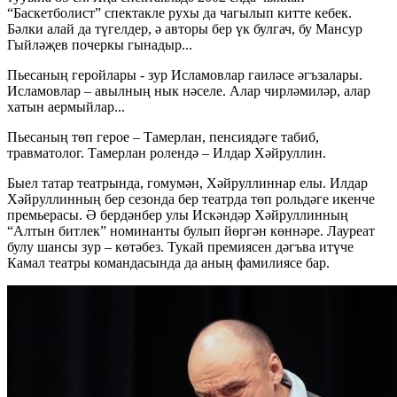
“Баскетболист” спектакле рухы да чагылып китте кебек.
Бәлки алай да түгелдер, ә авторы бер үк булгач, бу Мансур
Гыйләҗев почеркы гынадыр...
Пьесаның геройлары - зур Исламовлар гаиләсе әгъзалары.
Исламовлар – авылның нык нәселе. Алар чирләмиләр, алар
хатын аермыйлар...
Пьесаның төп герое – Тамерлан, пенсиядәге табиб,
травматолог. Тамерлан ролендә – Илдар Хәйруллин.
Быел татар театрында, гомумән, Хәйруллиннар елы. Илдар
Хәйруллинның бер сезонда бер театрда төп рольдәге икенче
премьерасы. Ә бердәнбер улы Искәндәр Хәйруллинның
“Алтын битлек” номинанты булып йөргән көннәре. Лауреат
булу шансы зур – көтәбез. Тукай премиясен дәгъва итүче
Камал театры командасында да аның фамилиясе бар.