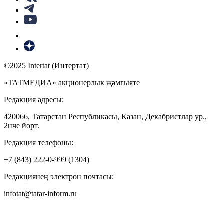
©2025 Intertat (Интертат)
«ТАТМЕДИА» акционерлык җәмгыяте
Редакция адресы:
420066, Татарстан Республикасы, Казан, Декабристлар ур.,
2нче йорт.
Редакция телефоны:
+7 (843) 222-0-999 (1304)
Редакциянең электрон почтасы:
infotat@tatar-inform.ru