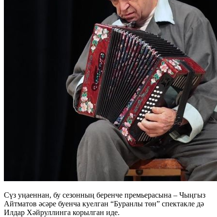
Сүз уңаеннан, бу сезонның беренче премьерасына – Чыңгыз
Айтматов әсәре буенча куелган “Буранлы төн” спектакле дә
Илдар Хәйруллинга корылган иде.