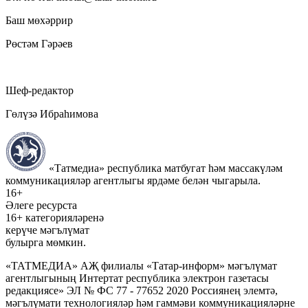
Баш мөхәррир
Рөстәм Гәрәев
Шеф-редактор
Гөлүзә Ибраһимова
«Татмедиа» республика матбугат һәм массакүләм
коммуникацияләр агентлыгы ярдәме белән чыгарыла.
16+
Әлеге ресурста
16+ категорияләренә
керүче мәгълүмат
булырга мөмкин.
«ТАТМЕДИА» АҖ филиалы «Татар-информ» мәгълүмат
агентлыгының Интертат республика электрон газетасы
редакциясе» ЭЛ № ФС 77 - 77652 2020 Россиянең элемтә,
мәгълүмати технологияләр һәм гаммәви коммуникацияләрне