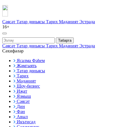
Сәясәт
Татар дөньясы
Тарих
Мәдәният
Эстрада
16+
Табарга
Сәясәт
Татар дөньясы
Тарих
Мәдәният
Эстрада
Сәхифәләр
Ясалма Фәһем
Җәмгыять
Татар дөньясы
Тарих
Мәдәният
Шоу-бизнес
Иҗат
Язмыш
Сәясәт
Дин
Фән
Авыл
Икътисад
Сәламәтлек