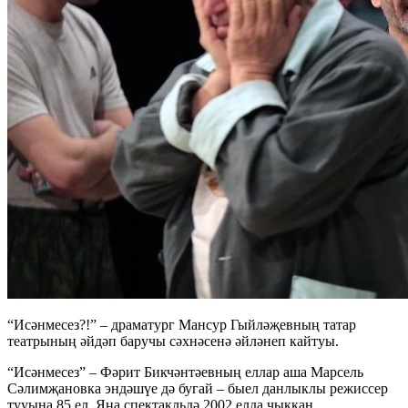
“Исәнмесез?!” – драматург Мансур Гыйләҗевның татар
театрының әйдәп баручы сәхнәсенә әйләнеп кайтуы.
“Исәнмесез” – Фәрит Бикчәнтәевның еллар аша Марсель
Сәлимҗановка эндәшүе дә бугай – быел данлыклы режиссер
тууына 85 ел. Яңа спектакльдә 2002 елда чыккан