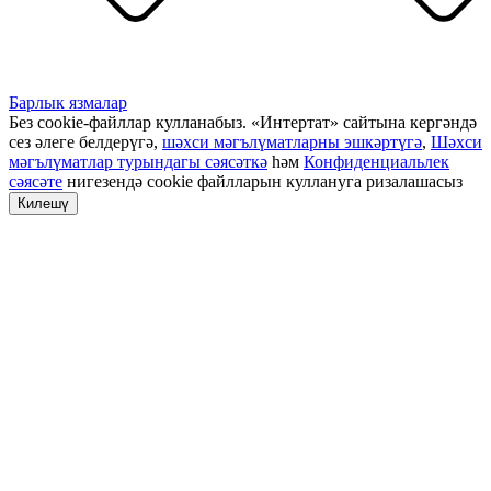
Барлык язмалар
Без cookie-файллар кулланабыз. «Интертат» сайтына кергәндә
сез әлеге белдерүгә,
шәхси мәгълүматларны эшкәртүгә
,
Шәхси
мәгълүматлар турындагы сәясәткә
һәм
Конфиденциальлек
сәясәте
нигезендә cookie файлларын куллануга ризалашасыз
Килешү