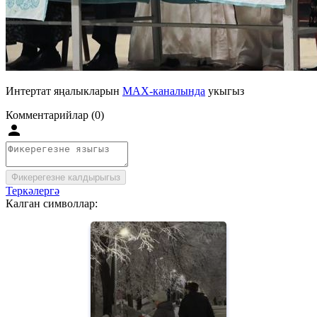
Интертат яңалыкларын
MAX-каналында
укыгыз
Комментарийлар (0)
Фикерегезне калдырыгыз
Теркәлергә
Калган символлар: