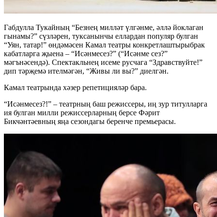
Габдулла Тукайның “Безнең милләт үлгәнме, әллә йоклаган
гынамы?” сүзләрен, туксанынчы еллардан популяр булган
“Уян, татар!” өндәмәсен Камал театры конкретлаштырыбрак
кабатларга җыена – “Исәнмесез?” (“Исәнме сез?”
мәгънәсендә). Спектакльнең исеме русчага “Здравствуйте!”
дип тәрҗемә ителмәгән, “Живы ли вы?” диелгән.
Камал театрында хәзер репетицияләр бара.
“Исәнмесез?!” – театрның баш режиссеры, иң зур титулларга
ия булган милли режиссерларның берсе Фәрит
Бикчәнтәевның яңа сезондагы беренче премьерасы.