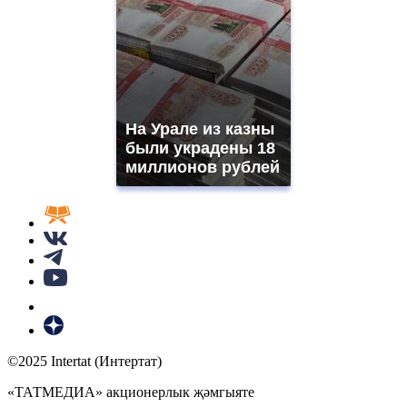
На Урале из казны
были украдены 18
миллионов рублей
©2025 Intertat (Интертат)
«ТАТМЕДИА» акционерлык җәмгыяте