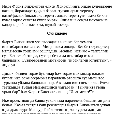
Инде Фәрит Бикчәнтәев өлкән Хәйруллинга бикле күңелләрне
кагып, йөрәкләре туңып барган туганнарын терелтү
вазыйфасын йөкләгән. Терелтә алмас терелтүен, әмма бикле
күңелләрне селкетә булса кирәк. Финалны соңгы ноктасына
кадәр карый алмасак та, шулай тоелды.
Сүз кадере
Фәрит Бикчәнтәев үзе пьесадагы икенче бер темага
игътибарны юнәлтте. “Миңа пьеса ошады. Без бит сүзләрнең
мәгънәсенә төшенми башладык. Исәнме, исәнме – тапталган
сүз. Без телебезгә дә, сүзләребезгә дә игътибар итми
башладык. Сүзләребезнең мәгънәсен, тирәнлеген югалттык”, -
диде ул.
Димәк, безнең төрле буыннар һәм төрле мәктәпләр вәкиле
булган ике режиссерыбыз параллель рәвештә сүз мәгънәсе
турында уйлана башлаганнар. Аваздаш ике спектакль - Әлмәт
театрында Туфан Имаметдинов чыгарган “Тынлыкта гына
урын бар” һәм Фәрит Бикчәнтәевның “Исәнмесез!”е.
Ике проектның да башы үткән язда параллель башланган дип
беләм. Камал театры баш режиссеры Фәрит Бикчәнтәев үткән
язда драматург Мансур Гыйләҗевның конкурста җиңгән