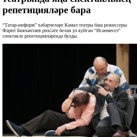
репетицияләре бара
“Татар-информ” хәбәрчеләре Камал театры баш режиссеры
Фәрит Бикчәнтәев рөхсәте белән ул куйган “Исәнмесез”
спектакле репетицияләрендә булды.