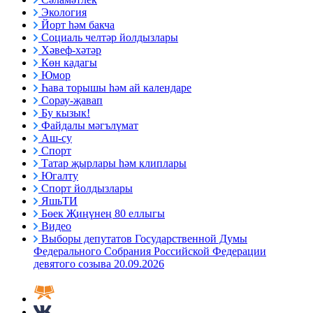
Экология
Йорт һәм бакча
Социаль челтәр йолдызлары
Хәвеф-хәтәр
Көн кадагы
Юмор
Һава торышы һәм ай календаре
Сорау-җавап
Бу кызык!
Файдалы мәгълүмат
Аш-су
Спорт
Татар җырлары һәм клиплары
Югалту
Спорт йолдызлары
ЯшьТИ
Бөек Җиңүнең 80 еллыгы
Видео
Выборы депутатов Государственной Думы
Федерального Собрания Российской Федерации
девятого созыва 20.09.2026