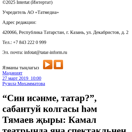
©2025 Intertat (Интертат)
Учредитель АО «Татмедиа»
Адрес редакции:
420066, Республика Татарстан, г. Казань, ул. Декабристов, д. 2
Тел.: +7 843 222 0 999
Эл. почта: infotat@tatar-inform.ru
Язманы тыңлагыз
Мәдәният
27 март 2019 10:00
Рузилә Мөхәммәтова
“Син исәнме, татар?”,
сабантуй колгасы һәм
Тямаев җыры: Камал
театрында яңа спектакльнең