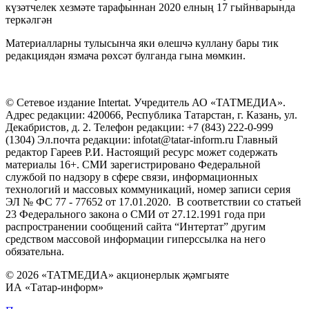
күзәтчелек хезмәте тарафыннан 2020 елның 17 гыйнварында
теркәлгән
Материалларны тулысынча яки өлешчә куллану бары тик
редакциядән язмача рөхсәт булганда гына мөмкин.
© Сетевое издание Intertat. Учредитель АО «ТАТМЕДИА».
Адрес редакции: 420066, Республика Татарстан, г. Казань, ул.
Декабристов, д. 2. Телефон редакции: +7 (843) 222-0-999
(1304) Эл.почта редакции: infotat@tatar-inform.ru Главный
редактор Гареев Р.И. Настоящий ресурс может содержать
материалы 16+. СМИ зарегистрировано Федеральной
службой по надзору в сфере связи, информационных
технологий и массовых коммуникаций, номер записи серия
ЭЛ № ФС 77 - 77652 от 17.01.2020. В соответствии со статьей
23 Федерального закона о СМИ от 27.12.1991 года при
распространении сообщений сайта “Интертат” другим
средством массовой информации гиперссылка на него
обязательна.
© 2026 «ТАТМЕДИА» акционерлык җәмгыяте
ИА «Татар-информ»