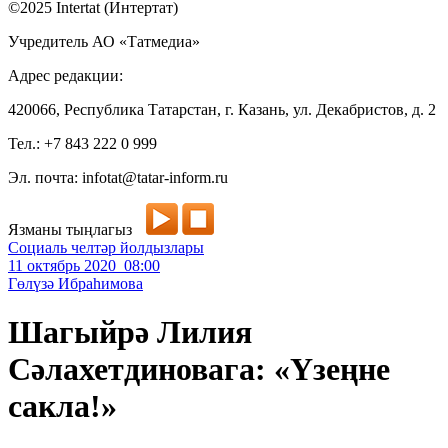
©2025 Intertat (Интертат)
Учредитель АО «Татмедиа»
Адрес редакции:
420066, Республика Татарстан, г. Казань, ул. Декабристов, д. 2
Тел.: +7 843 222 0 999
Эл. почта: infotat@tatar-inform.ru
Язманы тыңлагыз
Социаль челтәр йолдызлары
11 октябрь 2020 08:00
Гөлүзә Ибраһимова
Шагыйрә Лилия
Сәлахетдиновага: «Үзеңне
сакла!»