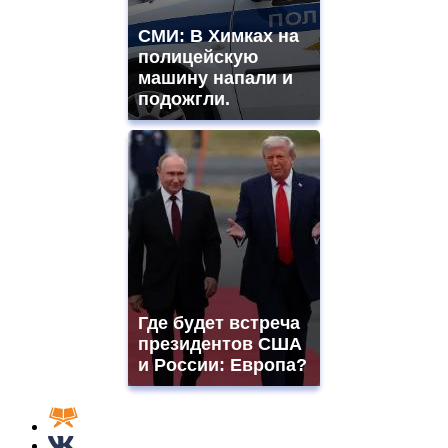
СМИ: В Химках на
полицейскую
машину напали и
подожгли.
Где будет встреча
президентов США
и России: Европа?