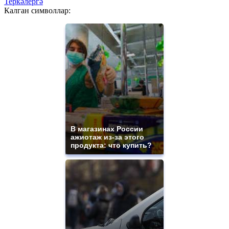
Теркәлергә
Калган символлар:
В магазинах России
ажиотаж из-за этого
продукта: что купить?