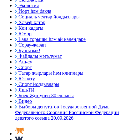
Экология
Йорт һәм бакча
Социаль челтәр йолдызлары
Хәвеф-хәтәр
Көн кадагы
Юмор
Һава торышы һәм ай календаре
Сорау-җавап
Бу кызык!
Файдалы мәгълүмат
Аш-су
Спорт
Татар җырлары һәм клиплары
Югалту
Спорт йолдызлары
ЯшьТИ
Бөек Җиңүнең 80 еллыгы
Видео
Выборы депутатов Государственной Думы
Федерального Собрания Российской Федерации
девятого созыва 20.09.2026