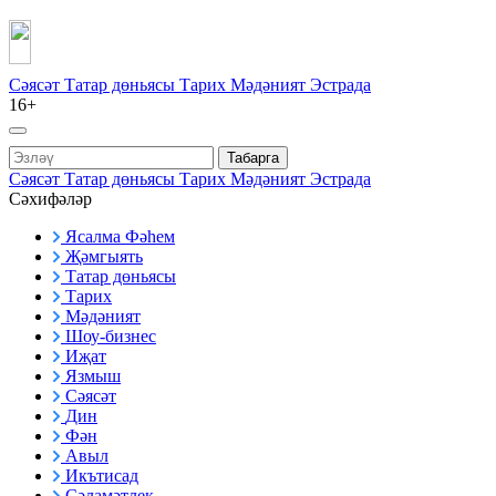
Сәясәт
Татар дөньясы
Тарих
Мәдәният
Эстрада
16+
Табарга
Сәясәт
Татар дөньясы
Тарих
Мәдәният
Эстрада
Сәхифәләр
Ясалма Фәһем
Җәмгыять
Татар дөньясы
Тарих
Мәдәният
Шоу-бизнес
Иҗат
Язмыш
Сәясәт
Дин
Фән
Авыл
Икътисад
Сәламәтлек