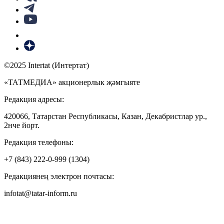
©2025 Intertat (Интертат)
«ТАТМЕДИА» акционерлык җәмгыяте
Редакция адресы:
420066, Татарстан Республикасы, Казан, Декабристлар ур.,
2нче йорт.
Редакция телефоны:
+7 (843) 222-0-999 (1304)
Редакциянең электрон почтасы:
infotat@tatar-inform.ru