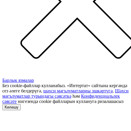
Барлык язмалар
Без cookie-файллар кулланабыз. «Интертат» сайтына кергәндә
сез әлеге белдерүгә,
шәхси мәгълүматларны эшкәртүгә
,
Шәхси
мәгълүматлар турындагы сәясәткә
һәм
Конфиденциальлек
сәясәте
нигезендә cookie файлларын куллануга ризалашасыз
Килешү