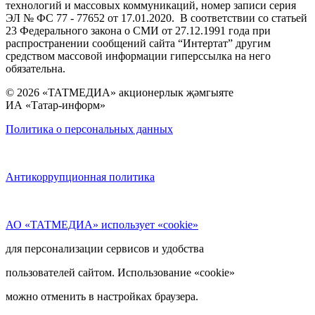
технологий и массовых коммуникаций, номер записи серия
ЭЛ № ФС 77 - 77652 от 17.01.2020. В соответствии со статьей
23 Федерального закона о СМИ от 27.12.1991 года при
распространении сообщений сайта “Интертат” другим
средством массовой информации гиперссылка на него
обязательна.
© 2026 «ТАТМЕДИА» акционерлык җәмгыяте
ИА «Татар-информ»
Политика о персональных данных
Антикоррупционная политика
АО «ТАТМЕДИА» использует «cookie»
для персонализации сервисов и удобства
пользователей сайтом. Использование «cookie»
можно отменить в настройках браузера.