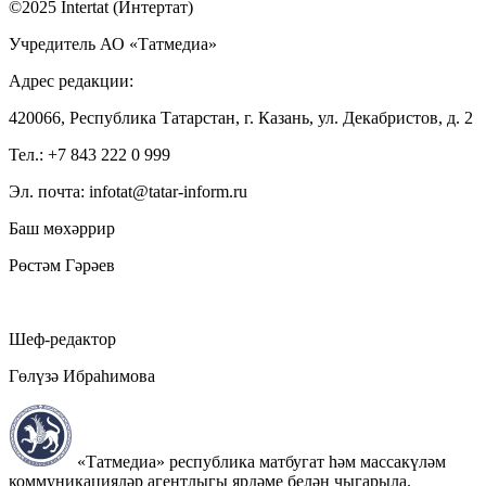
©2025 Intertat (Интертат)
Учредитель АО «Татмедиа»
Адрес редакции:
420066, Республика Татарстан, г. Казань, ул. Декабристов, д. 2
Тел.: +7 843 222 0 999
Эл. почта: infotat@tatar-inform.ru
Баш мөхәррир
Рөстәм Гәрәев
Шеф-редактор
Гөлүзә Ибраһимова
«Татмедиа» республика матбугат һәм массакүләм
коммуникацияләр агентлыгы ярдәме белән чыгарыла.