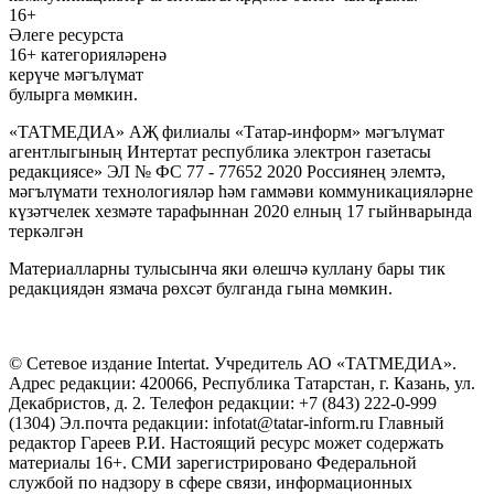
16+
Әлеге ресурста
16+ категорияләренә
керүче мәгълүмат
булырга мөмкин.
«ТАТМЕДИА» АҖ филиалы «Татар-информ» мәгълүмат
агентлыгының Интертат республика электрон газетасы
редакциясе» ЭЛ № ФС 77 - 77652 2020 Россиянең элемтә,
мәгълүмати технологияләр һәм гаммәви коммуникацияләрне
күзәтчелек хезмәте тарафыннан 2020 елның 17 гыйнварында
теркәлгән
Материалларны тулысынча яки өлешчә куллану бары тик
редакциядән язмача рөхсәт булганда гына мөмкин.
© Сетевое издание Intertat. Учредитель АО «ТАТМЕДИА».
Адрес редакции: 420066, Республика Татарстан, г. Казань, ул.
Декабристов, д. 2. Телефон редакции: +7 (843) 222-0-999
(1304) Эл.почта редакции: infotat@tatar-inform.ru Главный
редактор Гареев Р.И. Настоящий ресурс может содержать
материалы 16+. СМИ зарегистрировано Федеральной
службой по надзору в сфере связи, информационных