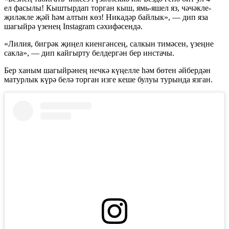
ел фасылы! Кыштырдап торган кыш, ямь-яшел яз, чәчәкле-
җиләкле җәй һәм алтын көз! Никадәр байлык», — дип яза
шагыйрә үзенең Instagram сәхифәсендә.
«Лилия, бигрәк җиңел киенгәнсең, салкын тимәсен, үзеңне
сакла», — дип кайгырту белдергән бер инстачы.
Бер ханым шагыйрәнең нечкә күңелле һәм бөтен әйбердән
матурлык күрә белә торган изге кеше булуы турында язган.