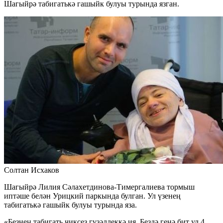
Шагыйрә табигатькә гашыйк булуы турында язган.
Солтан Исхаков
Шагыйрә Лилия Сәлахетдинова-Тимергалиева тормыш
иптәше белән Урицкий паркында булган. Ул үзенең
табигатькә гашыйк булуы турында яза.
«Безнең табигать чиксез гүзәллеккә ия. Бездә генә бит ул 4