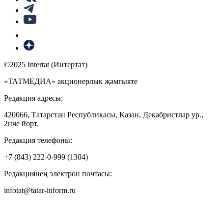
©2025 Intertat (Интертат)
«ТАТМЕДИА» акционерлык җәмгыяте
Редакция адресы:
420066, Татарстан Республикасы, Казан, Декабристлар ур.,
2нче йорт.
Редакция телефоны:
+7 (843) 222-0-999 (1304)
Редакциянең электрон почтасы:
infotat@tatar-inform.ru