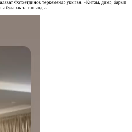
лават Фәтхетдинов төркемендә укыган. «Китәм, димә, барып
чы буларак та танылды.