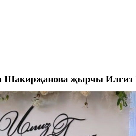
да Шакирҗанова җырчы Илгиз 