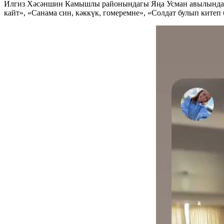
Илгиз Хәсәншин Камышлы районындагы Яңа Усман авылында туы
кайт», «Санама син, кәккүк, гомеремне», «Солдат булып ките