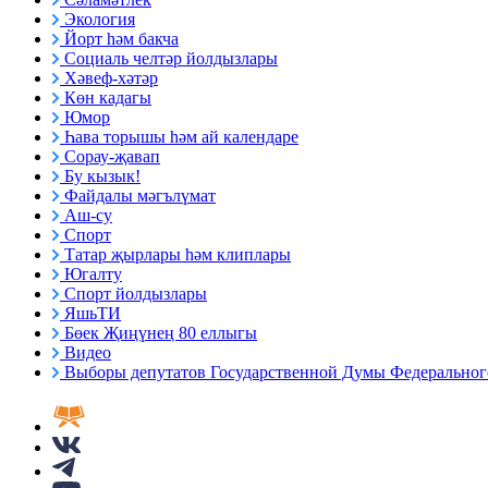
Экология
Йорт һәм бакча
Социаль челтәр йолдызлары
Хәвеф-хәтәр
Көн кадагы
Юмор
Һава торышы һәм ай календаре
Сорау-җавап
Бу кызык!
Файдалы мәгълүмат
Аш-су
Спорт
Татар җырлары һәм клиплары
Югалту
Спорт йолдызлары
ЯшьТИ
Бөек Җиңүнең 80 еллыгы
Видео
Выборы депутатов Государственной Думы Федерального