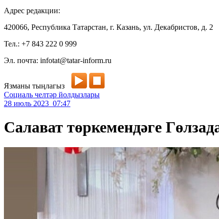
Адрес редакции:
420066, Республика Татарстан, г. Казань, ул. Декабристов, д. 2
Тел.: +7 843 222 0 999
Эл. почта: infotat@tatar-inform.ru
Язманы тыңлагыз
Социаль челтәр йолдызлары
28 июль 2023 07:47
Салават төркемендәге Гөлза