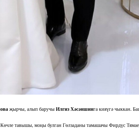
нова
җырчы, алып баручы
Илгиз Хәсәншин
га кияүгә чыккан. Б
өчле тавышы, моңы булган Гөлзаданы тамашачы Фирдүс Тямаев 