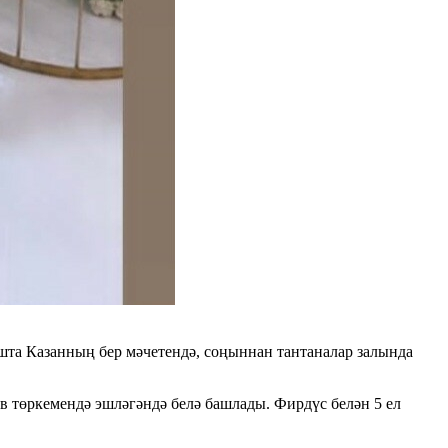
ашта Казанның бер мәчетендә, соңыннан тантаналар залында
төркемендә эшләгәндә белә башлады. Фирдүс белән 5 ел