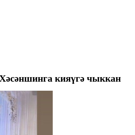
Хәсәншинга кияүгә чыккан