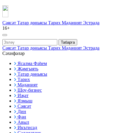
Сәясәт
Татар дөньясы
Тарих
Мәдәният
Эстрада
16+
Табарга
Сәясәт
Татар дөньясы
Тарих
Мәдәният
Эстрада
Сәхифәләр
Ясалма Фәһем
Җәмгыять
Татар дөньясы
Тарих
Мәдәният
Шоу-бизнес
Иҗат
Язмыш
Сәясәт
Дин
Фән
Авыл
Икътисад
Сәламәтлек