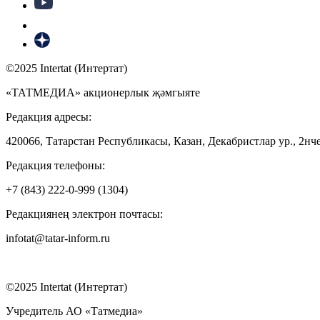
©2025 Intertat (Интертат)
«ТАТМЕДИА» акционерлык җәмгыяте
Редакция адресы:
420066, Татарстан Республикасы, Казан, Декабристлар ур., 2нче
Редакция телефоны:
+7 (843) 222-0-999 (1304)
Редакциянең электрон почтасы:
infotat@tatar-inform.ru
©2025 Intertat (Интертат)
Учредитель АО «Татмедиа»