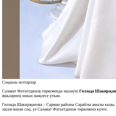
Социаль челтәрләр
Салават Фәтхетдинов төркемендә эшләүче
Гөлзада Шакирҗа
яшьләрнең никах мәҗлесе үткән.
Гөлзада Шакирҗанова – Сарман районы Сарайлы авылы кызы. К
эшләгәннән соң, ул Салават Фәтхетдинов төркеменә күчте.