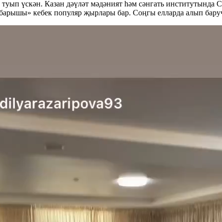
п үскән. Казан дәүләт мәдәният һәм сәнгать институтында Са
п барышы» кебек популяр җырлары бар. Соңгы елларда алып бару