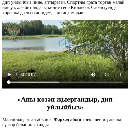
дип уйлыйбыз инде, аптырагач. Спортны ярата торган малай
иде ул, әле бит алдагы көнне генә Килдебәк Сабантуенда
көрәшкә дә чыккан иде», – ди әңгәмәдәш.
«Аны көзән җыергандыр, дип
уйлыйбыз»
Малайның туган абыйсы
Фәрхәд абый
энекәшен иң җылы
сүзләр белән искә алды.