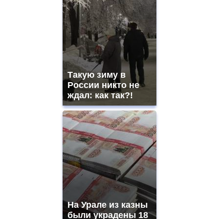
Такую зиму в
России никто не
ждал: как так?!
На Урале из казны
были украдены 18