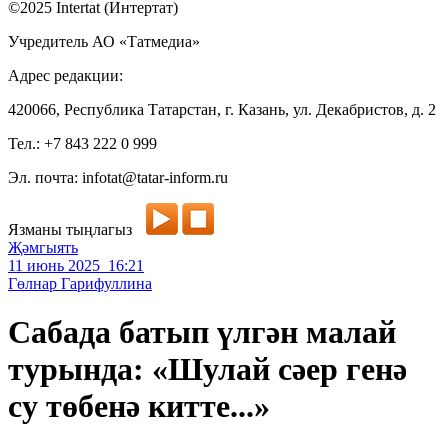
©2025 Intertat (Интертат)
Учредитель АО «Татмедиа»
Адрес редакции:
420066, Республика Татарстан, г. Казань, ул. Декабристов, д. 2
Тел.: +7 843 222 0 999
Эл. почта: infotat@tatar-inform.ru
Язманы тыңлагыз
Җәмгыять
11 июнь 2025 16:21
Гөлнар Гарифуллина
Сабада батып үлгән малай
турында: «Шулай сәер генә
су төбенә китте...»