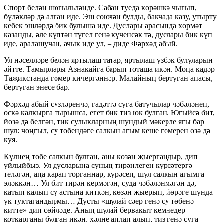
Спорт белән шөгыльләнде. Сабан туеда көрәшкә чыгып,
бүләкләр дә алган иде. Эш сөючән булды, бакчада казу, утырту
кебек эшләрдә бик булыша иде. Дуслары арасында хөрмәт
казанды, әле күптән түгел генә күченсәк тә, дуслары бик күп
иде, аралашучан, ачык иде ул, – диде Фәрхәд абый.
Ул нәселләре белән яртылаш татар, яртылаш үзбәк булуларын
әйтте. Тамырлары Азнакайга барып тоташа икән. Моңа кадәр
Таҗикстанда гомер кичергәннәр. Малайның бертуган апасы,
бертуган энесе бар.
Фәрхәд абый сүзләренчә, гадәттә суга батучылар чәбәләнеп,
өскә калкырга тырышса, егет бик тиз юк булган. Югыйсә бит,
йөзә дә белгән, тик сулыкларның шундый мәкерле ягы бар
шул: чоңгыл, су төбендәге салкын агым кеше гомерен өзә дә
куя.
Күлнең төбе салкын булган, аны көзән җыергандыр, дип
уйлыйбыз. Ул дусларына суның тирәнлеген күрсәтергә
теләгән, аңа карап торганнар, күрәсең, шул салкын агымга
эләккән… Ул бит тирән кермәгән, суда чәбәләнмәгән дә,
катып калып су астына киткән, көзән җыерып, йөрәге шунда
ук туктагандырмы… Дусты «шулай сәер генә су төбенә
китте» дип сөйләде. Аның шулай бервакыт кемнедер
коткарганы булган икән, хәлне аңлап алып, тиз генә суга