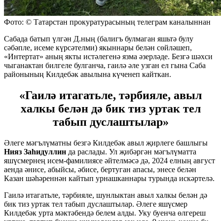
Фото: © Татарстан прокуратурасының телеграм каналыннан
Сабада батып үлгән Д.ның (балигъ булмаган яшьтә булу
сәбәпле, исеме күрсәтелми) якыннары белән сөйләшеп,
«Интертат» аның якты истәлегенә язма әзерләде. Безгә шәхси
чыганактан билгеле булганча, гаилә әле узган ел гына Саба
районының Килдебәк авылына күченеп кайткан.
«Гаилә итагатьле, тәрбияле, авыл
халкы белән дә бик тиз уртак тел
табып дуслаштылар»
Әлеге мәгълүматны безгә Килдебәк авыл җирлеге башлыгы
Нияз Заһидуллин
да раслады. Ул җибәргән мәгълүматта
яшүсмернең исем-фамилиясе әйтелмәсә дә, 2024 елның август
аенда әнисе, абыйсы, әбисе, бертуган апасы, энесе белән
Казан шәһәреннән кайтып урнашканнары турында искәртелә.
Гаилә итагатьле, тәрбияле, шунлыктан авыл халкы белән дә
бик тиз уртак тел табып дуслаштылар. Әлеге яшүсмер
Килдебәк урта мәктәбендә белем алды. Уку буенча өлгереш