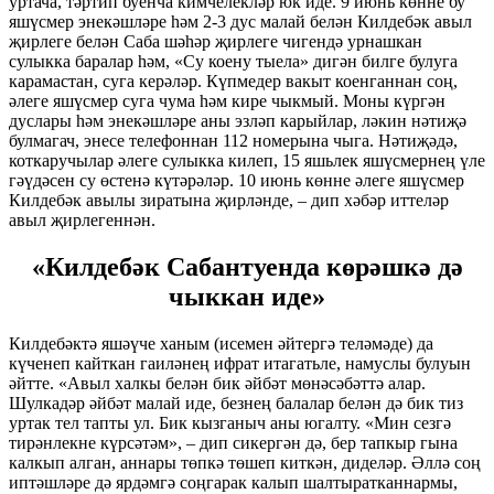
уртача, тәртип буенча кимчелекләр юк иде. 9 июнь көнне бу
яшүсмер энекәшләре һәм 2-3 дус малай белән Килдебәк авыл
җирлеге белән Саба шәһәр җирлеге чигендә урнашкан
сулыкка баралар һәм, «Су коену тыела» дигән билге булуга
карамастан, суга керәләр. Күпмедер вакыт коенганнан соң,
әлеге яшүсмер суга чума һәм кире чыкмый. Моны күргән
дуслары һәм энекәшләре аны эзләп карыйлар, ләкин нәтиҗә
булмагач, энесе телефоннан 112 номерына чыга. Нәтиҗәдә,
коткаручылар әлеге сулыкка килеп, 15 яшьлек яшүсмернең үле
гәүдәсен су өстенә күтәрәләр. 10 июнь көнне әлеге яшүсмер
Килдебәк авылы зиратына җирләнде, – дип хәбәр иттеләр
авыл җирлегеннән.
«Килдебәк Сабантуенда көрәшкә дә
чыккан иде»
Килдебәктә яшәүче ханым (исемен әйтергә теләмәде) да
күченеп кайткан гаиләнең ифрат итагатьле, намуслы булуын
әйтте. «Авыл халкы белән бик әйбәт мөнәсәбәттә алар.
Шулкадәр әйбәт малай иде, безнең балалар белән дә бик тиз
уртак тел тапты ул. Бик кызганыч аны югалту. «Мин сезгә
тирәнлекне күрсәтәм», – дип сикергән дә, бер тапкыр гына
калкып алган, аннары төпкә төшеп киткән, диделәр. Әллә соң
иптәшләре дә ярдәмгә соңгарак калып шалтыратканнармы,