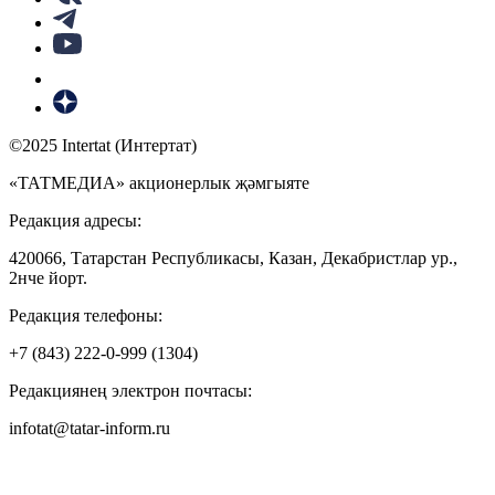
©2025 Intertat (Интертат)
«ТАТМЕДИА» акционерлык җәмгыяте
Редакция адресы:
420066, Татарстан Республикасы, Казан, Декабристлар ур.,
2нче йорт.
Редакция телефоны:
+7 (843) 222-0-999 (1304)
Редакциянең электрон почтасы:
infotat@tatar-inform.ru