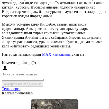
чумса да, «ул инде юк иде» ди. Су астындагы агым аны алып
киткән, күрәсең. Дуслары аннары ярдәмгә чакырганнар.
Водолазлар читтәрәк, башка урында гәүдәсен таптылар, – дип
көрсенеп куйды Фәрхәд абый.
Мәрхүм үсмерне кичә Килдебәк авылы зиратында
җирләгәннәр. Аның әти-әнисе, туганнары, дуслары,
авылдашларының тирән кайгысын уртаклашабыз.
Якыннарына Аллаһы Тәгалә сабырлык бирсен, мәрхүмнең
авыр туфрагы җиңел, урыны оҗмахта булсын, дигән теләктә
кала «Интертат» редакциясе коллективы.
Интертат яңалыкларын
MAX-каналында
укыгыз
Комментарийлар (0)
Фикерегезне калдырыгыз
Теркәлергә
Калган символлар: