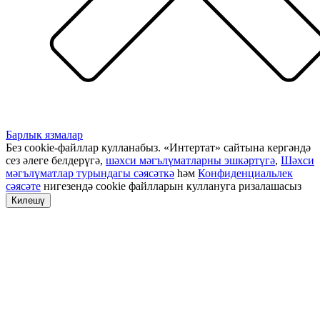
Барлык язмалар
Без cookie-файллар кулланабыз. «Интертат» сайтына кергәндә
сез әлеге белдерүгә,
шәхси мәгълүматларны эшкәртүгә
,
Шәхси
мәгълүматлар турындагы сәясәткә
һәм
Конфиденциальлек
сәясәте
нигезендә cookie файлларын куллануга ризалашасыз
Килешү