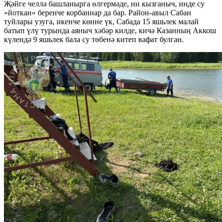
Җәйге челлә башланырга өлгермәде, ни кызганыч, инде су
«йоткан» беренче корбаннар да бар. Район-авыл Сабан
туйлары узуга, икенче көнне үк, Сабада 15 яшьлек малай
батып үлү турында аяныч хәбәр килде, кичә Казанның Аккош
күлендә 9 яшьлек бала су төбенә китеп вафат булган.