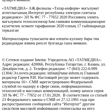
«ТАТМЕДИА» АҖ филиалы «Татар-информ» мәгълүмат
агентлыгының Интертат республика электрон газетасы
редакциясе» ЭЛ № ФС 77 - 77652 2020 Россиянең элемтә,
мәгълүмати технологияләр һәм гаммәви коммуникацияләрне
күзәтчелек хезмәте тарафыннан 2020 елның 17 гыйнварында
теркәлгән
Материалларны тулысынча яки өлешчә куллану бары тик
редакциядән язмача рөхсәт булганда гына мөмкин.
© Сетевое издание Intertat. Учредитель АО «ТАТМЕДИА».
Адрес редакции: 420066, Республика Татарстан, г. Казань, ул.
Декабристов, д. 2. Телефон редакции: +7 (843) 222-0-999
(1304) Эл.почта редакции: infotat@tatar-inform.ru Главный
редактор Гареев Р.И. Настоящий ресурс может содержать
материалы 16+. СМИ зарегистрировано Федеральной
службой по надзору в сфере связи, информационных
технологий и массовых коммуникаций, номер записи серия
ЭЛ № ФС 77 - 77652 от 17.01.2020. В соответствии со статьей
23 Федерального закона о СМИ от 27.12.1991 года при
распространении сообщений сайта “Интертат” другим
средством массовой информации гиперссылка на него