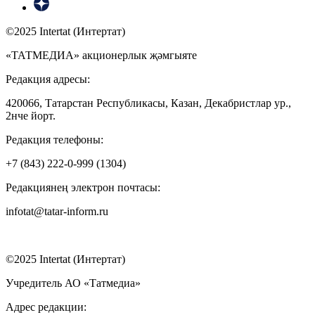
©2025 Intertat (Интертат)
«ТАТМЕДИА» акционерлык җәмгыяте
Редакция адресы:
420066, Татарстан Республикасы, Казан, Декабристлар ур.,
2нче йорт.
Редакция телефоны:
+7 (843) 222-0-999 (1304)
Редакциянең электрон почтасы:
infotat@tatar-inform.ru
©2025 Intertat (Интертат)
Учредитель АО «Татмедиа»
Адрес редакции: