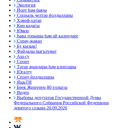
Экология
Йорт һәм бакча
Социаль челтәр йолдызлары
Хәвеф-хәтәр
Көн кадагы
Юмор
Һава торышы һәм ай календаре
Сорау-җавап
Бу кызык!
Файдалы мәгълүмат
Аш-су
Спорт
Татар җырлары һәм клиплары
Югалту
Спорт йолдызлары
ЯшьТИ
Бөек Җиңүнең 80 еллыгы
Видео
Выборы депутатов Государственной Думы
Федерального Собрания Российской Федерации
девятого созыва 20.09.2026