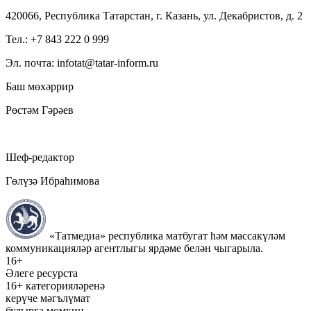
420066, Республика Татарстан, г. Казань, ул. Декабристов, д. 2
Тел.: +7 843 222 0 999
Эл. почта: infotat@tatar-inform.ru
Баш мөхәррир
Рөстәм Гәрәев
Шеф-редактор
Гөлүзә Ибраһимова
«Татмедиа» республика матбугат һәм массакүләм
коммуникацияләр агентлыгы ярдәме белән чыгарыла.
16+
Әлеге ресурста
16+ категорияләренә
керүче мәгълүмат
булырга мөмкин.