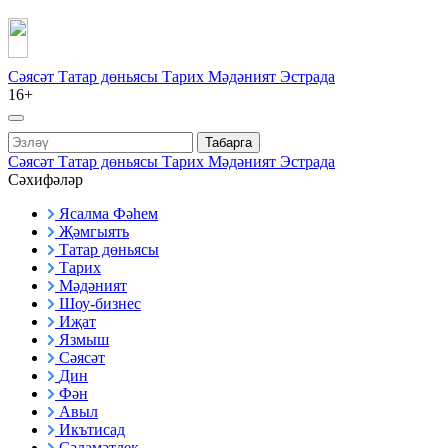
Сәясәт
Татар дөньясы
Тарих
Мәдәният
Эстрада
16+
Табарга
Сәясәт
Татар дөньясы
Тарих
Мәдәният
Эстрада
Сәхифәләр
Ясалма Фәһем
Җәмгыять
Татар дөньясы
Тарих
Мәдәният
Шоу-бизнес
Иҗат
Язмыш
Сәясәт
Дин
Фән
Авыл
Икътисад
Сәламәтлек