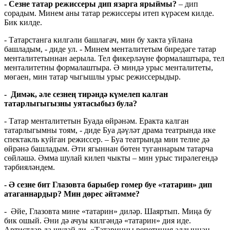
- Сезне татар режиссеры дип язарга ярыймы?
– дип
сорадым. Минем аны татар режиссеры итеп күрәсем килде.
Бик килде.
- Татарстанга килгәли башлагач, мин бу хакта уйлана
башладым, - диде ул. - Минем менталитетым биредәге татар
менталитетыннан аерыла. Тел фикерләүне формалаштыра, тел
менталитетны формалаштыра. Ә миндә урыс менталитеты,
мөгаен, мин татар чыгышлы урыс режиссерыдыр.
- Димәк, әле сезнең тирәндә күмелеп калган
татарлыгыгызны уятасыбыз була?
- Татар менталитетын Буада өйрәнәм. Еракта калган
татарлыгымны тоям, - диде Буа дәүләт драма театрында ике
спектакль куйган режиссер. – Буа театрында мин телне дә
өйрәнә башладым. Әти ягыннан бөтен туганнарым татарча
сөйләшә. Әмма шулай килеп чыкты – мин урыс тирәлегендә
тәрбияләндем.
- Ә сезне бит Глазовта барыбер гомер буе «татарин» дип
атаганнардыр? Мин дөрес әйтәмме?
- Әйе, Глазовта мине «татарин» диләр. Шаяртып. Миңа бу
бик ошый. Әни дә ачуы килгәндә «татарин» дия иде.
Артистлар да шулай ди. «Татаринны репетиция алдыннан