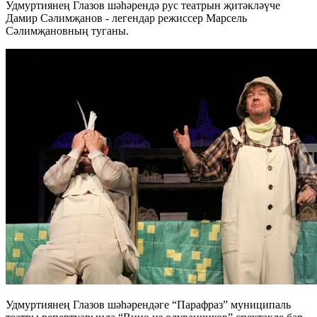
Удмуртиянең Глазов шәһәрендә рус театрын җитәкләүче
Дамир Сәлимҗанов - легендар режиссер Марсель
Сәлимҗановның туганы.
Удмуртиянең Глазов шәһәрендәге “Парафраз” муниципаль