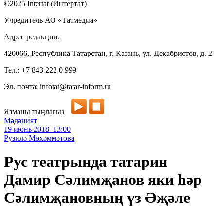
©2025 Intertat (Интертат)
Учредитель АО «Татмедиа»
Адрес редакции:
420066, Республика Татарстан, г. Казань, ул. Декабристов, д. 2
Тел.: +7 843 222 0 999
Эл. почта: infotat@tatar-inform.ru
Язманы тыңлагыз
Мәдәният
19 июнь 2018 13:00
Рузилә Мөхәммәтова
Рус театрында татарин
Дамир Сәлимҗанов яки һәр
Сәлимҗановның үз Әҗәле