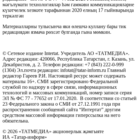
мәгълүмати технологияләр һәм гаммәви коммуникацияләрне
күзәтчелек хезмәте тарафыннан 2020 елның 17 гыйнварында
теркәлгән
Материалларны тулысынча яки өлешчә куллану бары тик
редакциядән язмача рөхсәт булганда гына мөмкин.
© Сетевое издание Intertat. Учредитель АО «ТАТМЕДИА».
Адрес редакции: 420066, Республика Татарстан, г. Казань, ул.
Декабристов, д. 2. Телефон редакции: +7 (843) 222-0-999
(1304) Эл.почта редакции: infotat@tatar-inform.ru Главный
редактор Гареев Р.И. Настоящий ресурс может содержать
материалы 16+. СМИ зарегистрировано Федеральной
службой по надзору в сфере связи, информационных
технологий и массовых коммуникаций, номер записи серия
ЭЛ № ФС 77 - 77652 от 17.01.2020. В соответствии со статьей
23 Федерального закона о СМИ от 27.12.1991 года при
распространении сообщений сайта “Интертат” другим
средством массовой информации гиперссылка на него
обязательна.
© 2026 «ТАТМЕДИА» акционерлык җәмгыяте
ИА «Татар-информ»