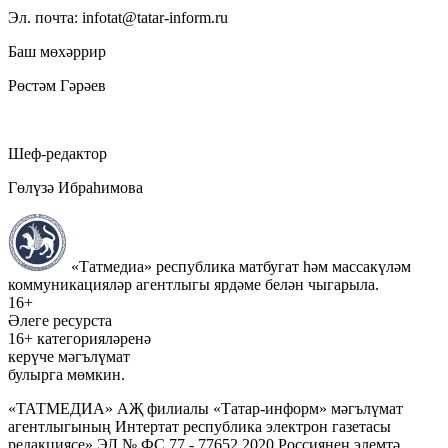
Эл. почта: infotat@tatar-inform.ru
Баш мөхәррир
Рөстәм Гәрәев
Шеф-редактор
Гөлүзә Ибраһимова
«Татмедиа» республика матбугат һәм массакүләм
коммуникацияләр агентлыгы ярдәме белән чыгарыла.
16+
Әлеге ресурста
16+ категорияләренә
керүче мәгълүмат
булырга мөмкин.
«ТАТМЕДИА» АҖ филиалы «Татар-информ» мәгълүмат
агентлыгының Интертат республика электрон газетасы
редакциясе» ЭЛ № ФС 77 - 77652 2020 Россиянең элемтә,