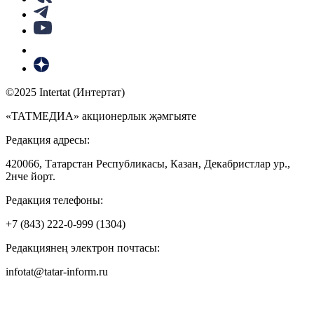
©2025 Intertat (Интертат)
«ТАТМЕДИА» акционерлык җәмгыяте
Редакция адресы:
420066, Татарстан Республикасы, Казан, Декабристлар ур.,
2нче йорт.
Редакция телефоны:
+7 (843) 222-0-999 (1304)
Редакциянең электрон почтасы:
infotat@tatar-inform.ru