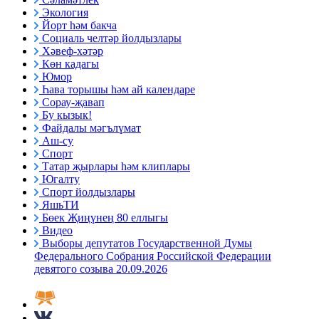
Экология
Йорт һәм бакча
Социаль челтәр йолдызлары
Хәвеф-хәтәр
Көн кадагы
Юмор
Һава торышы һәм ай календаре
Сорау-җавап
Бу кызык!
Файдалы мәгълүмат
Аш-су
Спорт
Татар җырлары һәм клиплары
Югалту
Спорт йолдызлары
ЯшьТИ
Бөек Җиңүнең 80 еллыгы
Видео
Выборы депутатов Государственной Думы
Федерального Собрания Российской Федерации
девятого созыва 20.09.2026