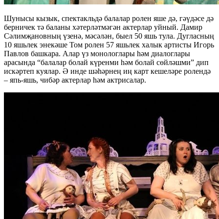
Шунысы кызык, спектакльдә балалар ролен яше дә, гәүдәсе дә
берничек тә баланы хәтерләтмәгән актерлар уйный. Дамир
Сәлимҗановның үзенә, мәсәлән, быел 50 яшь тула. Дугласның
10 яшьлек энекәше Том ролен 57 яшьлек халык артисты Игорь
Павлов башкара. Алар үз монологлары һәм диалоглары
арасында “балалар болай күренми һәм болай сөйләшми” дип
искәртеп куялар. Ә инде шәһәрнең иң карт кешеләре ролендә
– япь-яшь, чибәр актерлар һәм актрисалар.