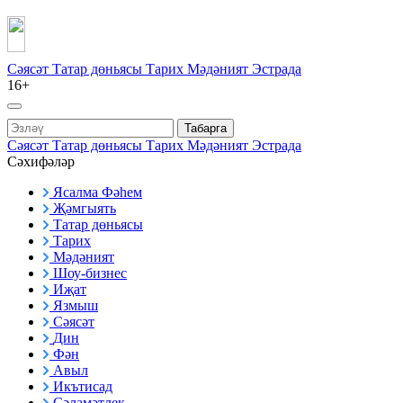
Сәясәт
Татар дөньясы
Тарих
Мәдәният
Эстрада
16+
Табарга
Сәясәт
Татар дөньясы
Тарих
Мәдәният
Эстрада
Сәхифәләр
Ясалма Фәһем
Җәмгыять
Татар дөньясы
Тарих
Мәдәният
Шоу-бизнес
Иҗат
Язмыш
Сәясәт
Дин
Фән
Авыл
Икътисад
Сәламәтлек