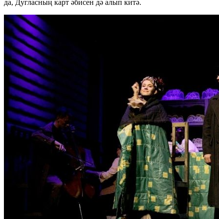
да, Дугласның карт әбисен дә алып китә.