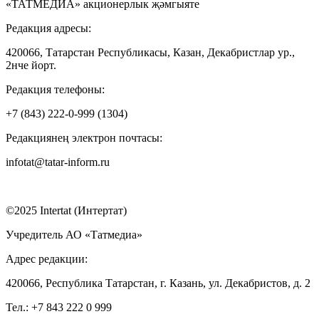
«ТАТМЕДИА» акционерлык җәмгыяте
Редакция адресы:
420066, Татарстан Республикасы, Казан, Декабристлар ур.,
2нче йорт.
Редакция телефоны:
+7 (843) 222-0-999 (1304)
Редакциянең электрон почтасы:
infotat@tatar-inform.ru
©2025 Intertat (Интертат)
Учредитель АО «Татмедиа»
Адрес редакции:
420066, Республика Татарстан, г. Казань, ул. Декабристов, д. 2
Тел.: +7 843 222 0 999