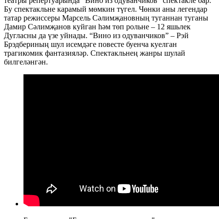
театры репертуарында “Вино из одуванчиков” спектакле бар.
Бу спектакльне карамый мөмкин түгел. Чөнки аны легендар
татар режиссеры Марсель Сәлимҗановның туганнан туганы
Дамир Сәлимҗанов куйган һәм төп рольне – 12 яшьлек
Дугласны да үзе уйнады. “Вино из одуванчиков” – Рэй
Брэдбериның шул исемдәге повесте буенча куелган
трагикомик фантазияләр. Спектакльнең жанры шулай
билгеләнгән.