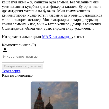
кеше куя икән – бу башкача була алмый. Без уйлашып мин
үзем язганны куярбыз дигән фикергә килдек. Бу оригиналь
драматургия материалы булачак. Мин гомумкешелек
кыйммәтләрен күздә тотып язармын да куелыш барышында
милли колорит өстәлер. Мин татарларга татарлар турында
сөйли алмыйм. Әйе, мин – татар кешесе Дамир Хәлимович
Сәлимҗанов. Әмма мин урыс тирәлегендә үскәнмен…
Интертат яңалыкларын
MAX-каналында
укыгыз
Комментарийлар (0)
Фикерегезне калдырыгыз
Теркәлергә
Калган символлар: