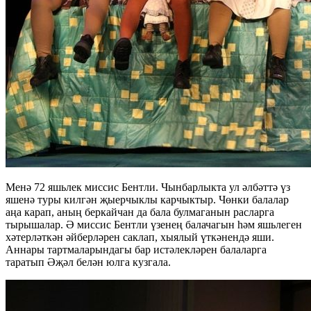
Менә 72 яшьлек миссис Бентли. Чынбарлыкта ул әлбәттә үз
яшенә туры килгән җыерчыклы карчыктыр. Чөнки балалар
аңа карап, аның беркайчан да бала булмаганын расларга
тырышалар. Ә миссис Бентли үзенең балачагын һәм яшьлеген
хәтерләткән әйберләрен саклап, хыялый үткәнендә яши.
Аннары тартмаларындагы бар истәлекләрен балаларга
таратып Әҗәл белән юлга кузгала.