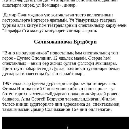
ашатырга кирәк, ул йомшара», диләр.
Дамир Сәлимҗанов үзе җитәкләгән театр коллективын
гастрольләргә йөртергә яратмый. Ул Удмуртиядә театраль
туризм алга китүе һәм театралларның спектакльләр карау өчен
“Парафраз”га махсус килүләрен сөйләргә ярата.
Сәлимҗановча Брэдбери
“Вино из одуванчиков” повестеның һәм спектакльнең төп
герое - Дуглас Сполдинг. 12 яшьлек малай. Әсәрдә һәм
спектакльдә – аның бер җәйдә булган фәлсәфи ачышлары,
Грин-таун шәһәрчегендә Дуглас һәм аның туганнары белән
дуслары тирәлегендә булган вакыйгалар.
1997 елда әсәр буенча дүрт серияле фильм да төшерелгән.
Фильм Иннокентий Смоктуновскийның соңгы роле – ул
бөтен тарихны үзенә сыйдырган полковник Фрилей ролен
башкара. Аны Сергей Безруков тавышландырган. Фильм
теләсә нинди аудиториягә дип адресланса да, спектакльнең
тамашачысын Дамир Сәлимҗанов 16+ дип билгеләгән.