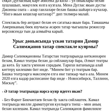
Әҗәл Дугласның карт әбисенә дә килә – ул оныклары белән
хушлашып, мәңгелек юлга кузгала. Менә Дуглас якын дусты
Джонны озата – алар гаиләләре белән башка шәһәргә күчәләр.
“Нигә якын кешеләр китәләр?” дип тилмерә малай.
Спектакль бер антракт белән өч сәгатькә якын бара. Тамашачы
Американың бөек язучысы әсәрен татар чыгышлы режиссер
версиясендә тын да алмыйча карый.
Урыс дөньясында үскән татарин Дамир
Сәлимҗанов татар спектакле куярмы?
Дамир Сәлимҗановны Татарстан театрларында көткәннәрен
беләм, Камал театры белән дә сөйләшүләр бара, Әлмәт театры
да көтә. Бу хакта үзеннән сорадым. Тарихи ватаныңда алай
көттерү килешми бит инде. “Минем бит үз театрым бар.
Башка театрларга максимум елга ике тапкыр чыга ала. Минем
2020 елга кадәр расписание бар инде - Новосибирск, Таллинн,
Мәскәү”.
- Ә татар театрында нәрсә куяр идегез икән?
- Без Фәрит Бикчәнтаев белән бу хакта сөйләштек. Камал
театрында милли драматургия куелырга тиеш – мин аның
белән килешәм. Камал театрында Сәлимҗанов фамилияле