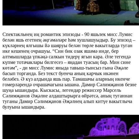
Спектакльнең иң романтик эпизоды - 90 яшьлек мисс Лумис
белән яшь егетнең әңгәмәләре һәм хушлашуыдыр. Бу эпизод –
күкләрнең ялгышы йә шаяруы белән төрле вакытларда туган
ике кешенең очрашуы. “Син бик озак яшәмә инде, бер
алтмышларда үпкәңә салкын тидерү ягын кара. Әле тегендә
күпме тотачаклары билгесез – яңадан туасың бар. Мин сине
көтәм”, - ди мисс Лумис яныда тавыш-тынсыз гына Әҗәле
басып торганда. Без текст буенча аның карчык икәнен
беләбез. Ә күз алдында яшь пар. Тамашачы аларның икенче
гомерләрендә очрашачагына ышана. Дамир Сәлимҗанов безне
шуңа ышандыра. Кыскасы, легендар режиссер Марсель
Сәлимҗанов Әҗәлне алдаштырырга өйрәтсә, аның туганнан
туганы Дамир Сәлимҗанов Әҗәлнең алып китүе вакытлыча
булуына ышандыра.