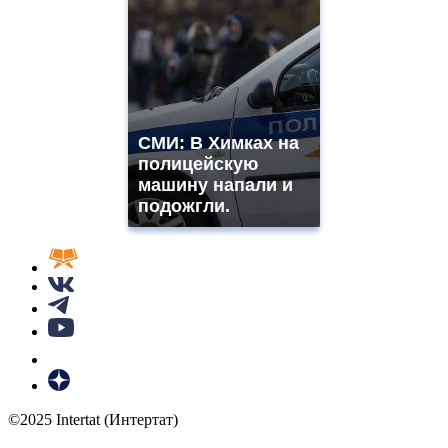
СМИ: В Химках на
полицейскую
машину напали и
подожгли.
©2025 Intertat (Интертат)