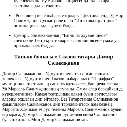
Бу спектакль "Буа: диалог киңлегендә" халыкара
фестивалендә катнашты.
"Россиянең кече шәһәр театрлары" фестивалендә Дамир
Сәлимҗанов Дуглас роле өчен "Иң яхшы ир-ат роле"
номинациясендә лауреат булды.
Дамир Сәлимҗановның “Вино из одуванчиков”
спектакле Театр критиклары ассоциациясенең махсус
призына лаек булды.
Таныш булыгыз: Глазов татары Дамир
Сәлимҗанов
Дамир Сәлимҗанов – Удмуртиянең атказанган сәнгать
эшлеклесе, Удмуртиянең Глазов шәһәрендәге “Парафраз”
муниципаль театрының сәнгать җитәкчесе, баш режиссеры.
Ул Марсель Сәлимҗановның туганы. Әмма алар беркайчан да
күрешмәгәннәр. Камал театрының өлкән буын артистлары
аларны охшаган дип әйтәләр. Без Татарстанда Сәлимҗанов
фамилиясен Салимжанов дип тәрҗемә итсәк һәм безнең
Марсель Хәкимович рус телендә Марсель Салимжанов булып
яңгыраса, Дамир Сәлимҗанов рус дөньясында Салимзянов
булып киткән. Мин Дамир Сәлимҗановтан: