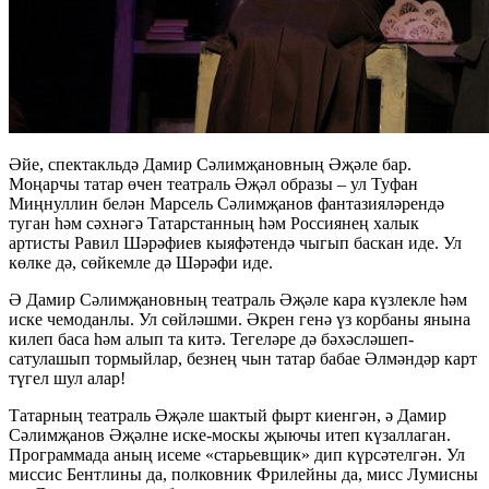
Әйе, спектакльдә Дамир Сәлимҗановның Әҗәле бар.
Моңарчы татар өчен театраль Әҗәл образы – ул Туфан
Миңнуллин белән Марсель Сәлимҗанов фантазияләрендә
туган һәм сәхнәгә Татарстанның һәм Россиянең халык
артисты Равил Шәрәфиев кыяфәтендә чыгып баскан иде. Ул
көлке дә, сөйкемле дә Шәрәфи иде.
Ә Дамир Сәлимҗановның театраль Әҗәле кара күзлекле һәм
иске чемоданлы. Ул сөйләшми. Әкрен генә үз корбаны янына
килеп баса һәм алып та китә. Тегеләре дә бәхәсләшеп-
сатулашып тормыйлар, безнең чын татар бабае Әлмәндәр карт
түгел шул алар!
Татарның театраль Әҗәле шактый фырт киенгән, ә Дамир
Сәлимҗанов Әҗәлне иске-москы җыючы итеп күзаллаган.
Программада аның исеме «старьевщик» дип күрсәтелгән. Ул
миссис Бентлины да, полковник Фрилейны да, мисс Лумисны