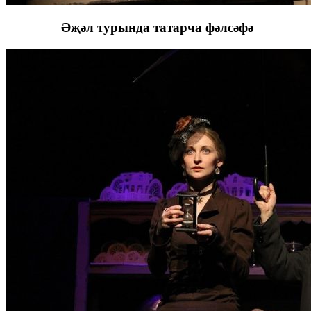
Әҗәл турында татарча фәлсәфә