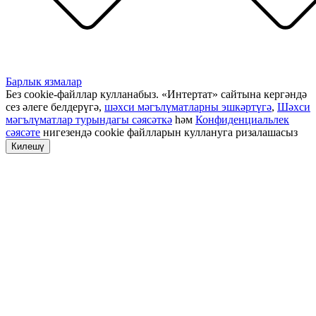
Барлык язмалар
Без cookie-файллар кулланабыз. «Интертат» сайтына кергәндә
сез әлеге белдерүгә,
шәхси мәгълүматларны эшкәртүгә
,
Шәхси
мәгълүматлар турындагы сәясәткә
һәм
Конфиденциальлек
сәясәте
нигезендә cookie файлларын куллануга ризалашасыз
Килешү