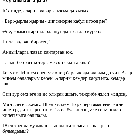
Ачуланмыйсыңмы?
Юк инде, аларны карарга үземә дә кызык.
«Бер җырлы җырчы» дигәннәрне кабул итәсеңме?
Әйе, комментарийларда шундый хатлар күренә.
Ничек җавап бирәсең?
Андыйларга җавап кайтарган юк.
Тагын бер хит көтәргәме соң якын арада?
Белмим. Минем өчен үземнең барлык җырларым да хит. Алар
минем балаларым кебек. Аларны кемдер кабул итә, кемдер –
юк.
Син зур сәхнәгә инде олырак яшьтә, тәҗрибә җыеп мендең.
Мин әлеге сәхнәгә 18 ел килдем. Барыбер тамашачы мине
ишетер, дип тырыштым. 18 ел буе эшләп, әле генә нидер
килеп чыга башлады.
18 ел эчендә музыканы ташларга теләгән чакларың
булмадымы?