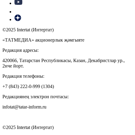
©2025 Intertat (Интертат)
«ТАТМЕДИА» акционерлык җәмгыяте
Редакция адресы:
420066, Татарстан Республикасы, Казан, Декабристлар ур.,
2нче йорт.
Редакция телефоны:
+7 (843) 222-0-999 (1304)
Редакциянең электрон почтасы:
infotat@tatar-inform.ru
©2025 Intertat (Интертат)