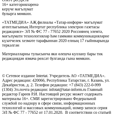
16+ категорияләренә
керүче мәгълүмат
булырга мөмкин.
«ТАТМЕДИА» АҖ филиалы «Татар-информ» мәгълүмат
агентлыгының Интертат республика электрон газетасы
редакциясе» ЭЛ № ФС 77 - 77652 2020 Россиянең элемтә,
мәгълүмати технологияләр һәм гаммәви коммуникацияләрне
күзәтчелек хезмәте тарафыннан 2020 елның 17 гыйнварында
теркәлгән
Материалларны тулысынча яки өлешчә куллану бары тик
редакциядән язмача рөхсәт булганда гына мөмкин.
© Сетевое издание Intertat. Учредитель АО «ТАТМЕДИА».
Адрес редакции: 420066, Республика Татарстан, г. Казань, ул.
Декабристов, д. 2. Телефон редакции: +7 (843) 222-0-999
(1304) Эл.почта редакции: infotat@tatar-inform.ru Главный
редактор Гареев Р.И. Настоящий ресурс может содержать
материалы 16+. СМИ зарегистрировано Федеральной
службой по надзору в сфере связи, информационных
технологий и массовых коммуникаций, номер записи серия
ЭЛ № ФС 77 - 77652 от 17.01.2020. В соответствии со статьей