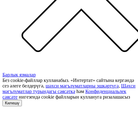
Барлык язмалар
Без cookie-файллар кулланабыз. «Интертат» сайтына кергәндә
сез әлеге белдерүгә,
шәхси мәгълүматларны эшкәртүгә
,
Шәхси
мәгълүматлар турындагы сәясәткә
һәм
Конфиденциальлек
сәясәте
нигезендә cookie файлларын куллануга ризалашасыз
Килешү