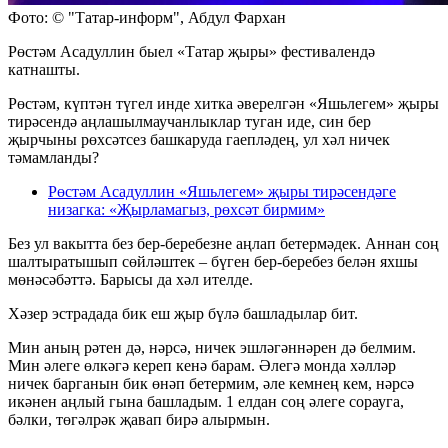
Фото: © "Татар-информ", Абдул Фархан
Рөстәм Асадуллин быел «Татар җыры» фестивалендә
катнашты.
Рөстәм, күптән түгел инде хитка әверелгән «Яшьлегем» җыры
тирәсендә аңлашылмаучанлыклар туган иде, син бер
җырчыны рөхсәтсез башкаруда гаепләдең, ул хәл ничек
тәмамланды?
Рөстәм Асадуллин «Яшьлегем» җыры тирәсендәге
низагка: «Җырламагыз, рөхсәт бирмим»
Без ул вакытта без бер-беребезне аңлап бетермәдек. Аннан соң
шалтыратышып сөйләштек – бүген бер-беребез белән яхшы
мөнәсәбәттә. Барысы да хәл ителде.
Хәзер эстрадада бик еш җыр бүлә башладылар бит.
Мин аның рәтен дә, нәрсә, ничек эшләгәннәрен дә белмим.
Мин әлеге өлкәгә кереп кенә барам. Әлегә монда хәлләр
ничек барганын бик өнәп бетермим, әле кемнең кем, нәрсә
икәнен аңлый гына башладым. 1 елдан соң әлеге сорауга,
бәлки, төгәлрәк җавап бирә алырмын.