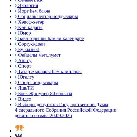
Экология
Йорт һәм бакча
Социаль челтәр йолдызлары
Хәвеф-хәтәр
Көн кадагы
Юмор
Һава торышы һәм ай календаре
Сорау-җавап
Бу кызык!
Файдалы мәгълүмат
Аш-су
Спорт
Татар җырлары һәм клиплары
Югалту
Спорт йолдызлары
ЯшьТИ
Бөек Җиңүнең 80 еллыгы
Видео
Выборы депутатов Государственной Думы
Федерального Собрания Российской Федерации
девятого созыва 20.09.2026