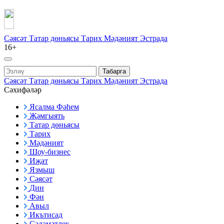
Сәясәт
Татар дөньясы
Тарих
Мәдәният
Эстрада
16+
Табарга
Сәясәт
Татар дөньясы
Тарих
Мәдәният
Эстрада
Сәхифәләр
Ясалма Фәһем
Җәмгыять
Татар дөньясы
Тарих
Мәдәният
Шоу-бизнес
Иҗат
Язмыш
Сәясәт
Дин
Фән
Авыл
Икътисад
Сәламәтлек