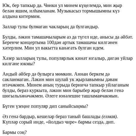
Юк, бер тапкыр да. Чөнки ул минем күңелемдә, мин җыр
белән яшим, илһамланам. Музыкасыз тормышымны күз
алдына китермим.
Заллар тулы булмаган чакларың да булгандыр.
Булды, ләкин тамашачыларым аз да түгел иде, анысы да әйбәт.
Беренче концертыма 100дән артык тамашачы килгәнен
хәтерлим. Мин ул вакытта канәгать булган идем.
Хәзер залларың тулы, популярлык кинәт югалыр, дигән уйлар
килгәне юкмы?
Андый әйбер дә булырга мөмкин. Аннан беркем дә
сакланмаган. Ләкин мин шулай ук җырлавымны дәвам
итәчәкмен. Минем аның турыда берничә тапкыр уйлаганым
булды, бераз куркыта, ләкин мин барыбер җыр белән генә
шөгыльләнәчәкмен. Әлеге юнәлешне ташламаячакмын.
Бүген үзеңне популяр дип саныйсыңмы?
Әз генә бардыр, кешеләр бераз таный башлады
(елмая)
.
Күпләр сорый инде, «йолдыз чире» бармы сездә, дип.
Бармы соң?