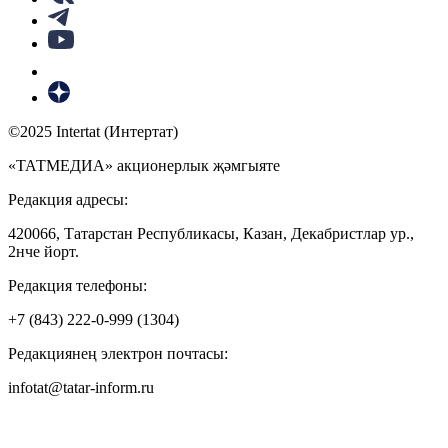
©2025 Intertat (Интертат)
«ТАТМЕДИА» акционерлык җәмгыяте
Редакция адресы:
420066, Татарстан Республикасы, Казан, Декабристлар ур.,
2нче йорт.
Редакция телефоны:
+7 (843) 222-0-999 (1304)
Редакциянең электрон почтасы:
infotat@tatar-inform.ru