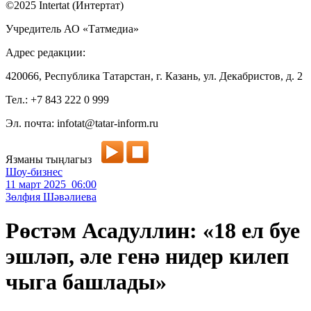
©2025 Intertat (Интертат)
Учредитель АО «Татмедиа»
Адрес редакции:
420066, Республика Татарстан, г. Казань, ул. Декабристов, д. 2
Тел.: +7 843 222 0 999
Эл. почта: infotat@tatar-inform.ru
Язманы тыңлагыз
Шоу-бизнес
11 март 2025 06:00
Зөлфия Шәвәлиева
Рөстәм Асадуллин: «18 ел буе
эшләп, әле генә нидер килеп
чыга башлады»