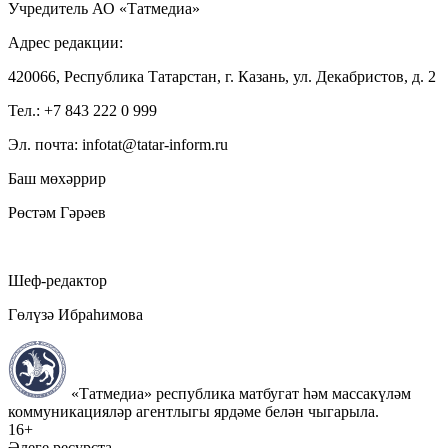
Учредитель АО «Татмедиа»
Адрес редакции:
420066, Республика Татарстан, г. Казань, ул. Декабристов, д. 2
Тел.: +7 843 222 0 999
Эл. почта: infotat@tatar-inform.ru
Баш мөхәррир
Рөстәм Гәрәев
Шеф-редактор
Гөлүзә Ибраһимова
«Татмедиа» республика матбугат һәм массакүләм
коммуникацияләр агентлыгы ярдәме белән чыгарыла.
16+
Әлеге ресурста