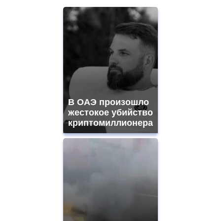
В ОАЭ произошло
жестокое убийство
криптомиллионера