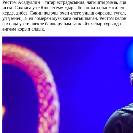
Рөстәм Асадуллин – татар эстрадасында, чагыштырмача, яңа
исем. Сәхнәгә ул «Яшьлегем» җыры белән «атылып» килеп
керде, дибез. Ләкин җырчы өчен әлеге уңыш очраклы түгел,
ул үзенең 18 ел гомерен музыкага багышлаган. Рөстәм белән
сәхнәдә үзенчәлекле башкару һәм тәнкыйтьчеләр турында
әңгәмә корып алдык.