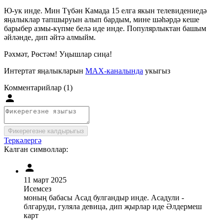
Ю-ук инде. Мин Түбән Камада 15 елга якын телевидениедә
яңалыклар тапшыруын алып бардым, мине шәһәрдә кеше
барыбер азмы-күпме белә иде инде. Популярлыктан башым
әйләнде, дип әйтә алмыйм.
Рәхмәт, Рөстәм! Уңышлар сиңа!
Интертат яңалыкларын
MAX-каналында
укыгыз
Комментарийлар (1)
Фикерегезне калдырыгыз
Теркәлергә
Калган символлар:
11 март 2025
Исемсез
моның бабасы Асад булгандыр инде. Асадули -
блгаруди, гуляла девица, дип җырлар иде Әлдермеш
карт