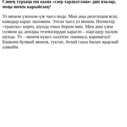
Синең турыңа еш кына «сәер хәрәкәтләнә» дип язалар,
моңа ничек карыйсың?
Ул минем үзеннән-үзе чыга инде. Мин аны репетиция ясап,
каяндыр карап эшләмим. Эчтән чыга ул минем. Ничектер
«транска» кереп, шунда очып йөрим мин. Мин аны үзем
сизмим дә, аннары телевизордан карагач – нәрсәдер эшлим
шунда. Ул – минем күңел халәтем: ошамаса, карамагыз!
Башкача булмый минем, туктап, болай гына басып җырлый
алмыйм.