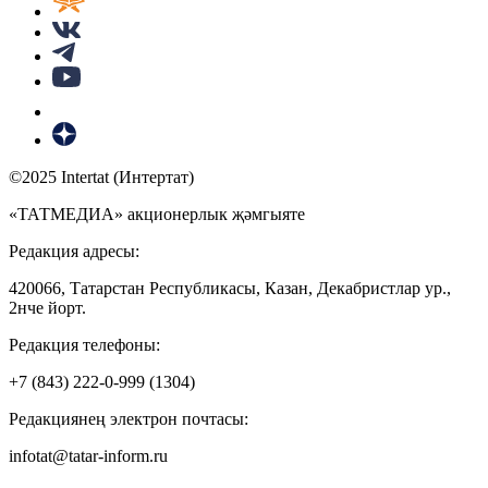
©2025 Intertat (Интертат)
«ТАТМЕДИА» акционерлык җәмгыяте
Редакция адресы:
420066, Татарстан Республикасы, Казан, Декабристлар ур.,
2нче йорт.
Редакция телефоны:
+7 (843) 222-0-999 (1304)
Редакциянең электрон почтасы:
infotat@tatar-inform.ru