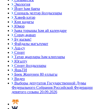
Экология
Йорт һәм бакча
Социаль челтәр йолдызлары
Хәвеф-хәтәр
Көн кадагы
Юмор
Һава торышы һәм ай календаре
Сорау-җавап
Бу кызык!
Файдалы мәгълүмат
Аш-су
Спорт
Татар җырлары һәм клиплары
Югалту
Спорт йолдызлары
ЯшьТИ
Бөек Җиңүнең 80 еллыгы
Видео
Выборы депутатов Государственной Думы
Федерального Собрания Российской Федерации
девятого созыва 20.09.2026