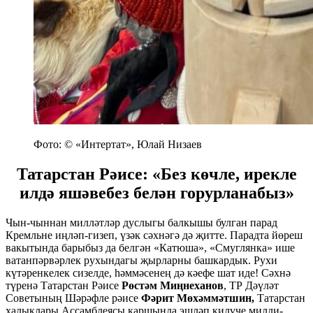
Фото: © «Интертат», Юлай Низаев
Татарстан Рәисе: «Без көчле, ирекле
илдә яшәвебез белән горурланабыз»
Чын-чыннан милләтләр дуслыгы балкышы булган парад
Кремльне иңләп-гизеп, үзәк сәхнәгә дә җитте. Парадта йөреш
вакытында барыбыз да белгән «Катюша», «Смуглянка» ише
ватанпәрвәрлек рухындагы җырларны башкардык. Рухи
күтәренкелек сизелде, һәммәсенең дә кәефе шат иде! Сәхнә
түренә Татарстан Рәисе
Рөстәм Миңнеханов
, ТР Дәүләт
Советының Шәрәфле рәисе
Фәрит Мөхәммәтшин,
Татарстан
халыклары Ассамблеясы каршында эшләп килүче милли-