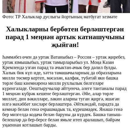
Фото: ТР Халыклар дуслыгы йортының матбугат хезмәте
Халыкларны бербөтен берләштергән
парад 1 меңнән артык катнашучыны
җыйган!
Һәммәбез өчен дә уртак Ватаныбыз – Россия – уртак җиребез,
уртак язмышыбыз, уртак тамырларыбыз ул. Моңа Казан
Кремлендә узган парад та ачыктан-ачык бер дәлил булды.
Халык бик күп иде, хәтта тамашачыларның да образларына
милли төсмер кертеп, мәсәлән, калфак, түбәтәй яки башка
төрле баш киемнәренә милли рухлылык билгеләре
күренгәләде. Оештыручылар әйтүенчә, әлеге тантаналы парад
1 меңнән күбрәк кешене берләштергән. Әйе, алар төрле
милләт, дин вәкилләре, ләкин аларны туган җиргә, яшәгән
илгә мәхәббәт хисләре берләштерә. Әйткәндәй, парадта да
кемнәр белән генә очрашмадык та, күрешмәдек. Янәшә генә
бер мизгелдә кодача белән баруны да күрдек. Башка таныш-
белешләр дә бер-берсе белән ямьле итеп аралашып, бәйрәм
уңаеннан котлашып барды.