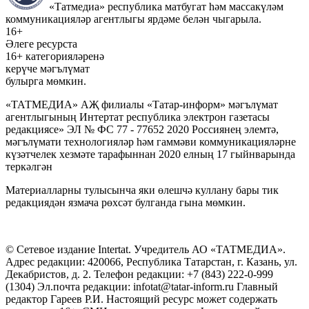
«Татмедиа» республика матбугат һәм массакүләм
коммуникацияләр агентлыгы ярдәме белән чыгарыла.
16+
Әлеге ресурста
16+ категорияләренә
керүче мәгълүмат
булырга мөмкин.
«ТАТМЕДИА» АҖ филиалы «Татар-информ» мәгълүмат
агентлыгының Интертат республика электрон газетасы
редакциясе» ЭЛ № ФС 77 - 77652 2020 Россиянең элемтә,
мәгълүмати технологияләр һәм гаммәви коммуникацияләрне
күзәтчелек хезмәте тарафыннан 2020 елның 17 гыйнварында
теркәлгән
Материалларны тулысынча яки өлешчә куллану бары тик
редакциядән язмача рөхсәт булганда гына мөмкин.
© Сетевое издание Intertat. Учредитель АО «ТАТМЕДИА».
Адрес редакции: 420066, Республика Татарстан, г. Казань, ул.
Декабристов, д. 2. Телефон редакции: +7 (843) 222-0-999
(1304) Эл.почта редакции: infotat@tatar-inform.ru Главный
редактор Гареев Р.И. Настоящий ресурс может содержать