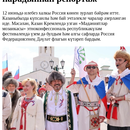
12 июньдә илебез халкы Россия көнен зурлап бәйрәм итте.
Казаныбызда күпсанлы һәм бай эчтәлекле чаралар әзерләнгән
иде. Мәсәлән, Казан Кремлендә узган «Мәдәниятләр
мозаикасы» этноконфессиональ республикакүләм
фестивалендә үзем дә булдым һәм алгы сафларда Россия
Федерациясенең Дәүләт флагын күтәреп бардым.