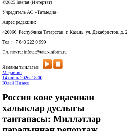
©2025 Intertat (Интертат)
Учредитель АО «Татмедиа»
Адрес редакции:
420066, Республика Татарстан, г. Казань, ул. Декабристов, д. 2
Тел.: +7 843 222 0 999
Эл. почта: infotat@tatar-inform.ru
Язманы тыңлагыз
Мәдәният
14 июнь 2026 18:00
Юлай Низаев
Россия көне уңаеннан
халыклар дуслыгы
тантанасы: Милләтләр
парадыннан репортаж