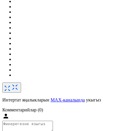
Интертат яңалыкларын
MAX-каналында
укыгыз
Комментарийлар (0)