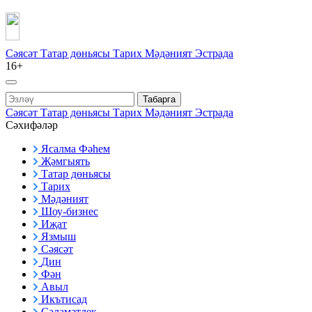
Сәясәт
Татар дөньясы
Тарих
Мәдәният
Эстрада
16+
Табарга
Сәясәт
Татар дөньясы
Тарих
Мәдәният
Эстрада
Сәхифәләр
Ясалма Фәһем
Җәмгыять
Татар дөньясы
Тарих
Мәдәният
Шоу-бизнес
Иҗат
Язмыш
Сәясәт
Дин
Фән
Авыл
Икътисад
Сәламәтлек