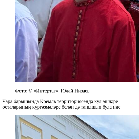
Фото: © «Интертат», Юлай Низаев
Чара барышында Кремль территориясендә кул эшләре
осталарының күргәзмәләре белән дә танышып була иде.