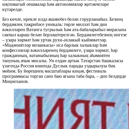
иҗтимагый оешмалар һәм автономияләр җитәкчеләре
күтәрелде.
Без көчле, ирекле илдә яшәвебез белән горурланабыз. Безнең
бердәмлек тәҗрибәсе уникаль: төрле милләт һәм дин
вәкилләрен Ватанга тугрылык һәм ата-бабаларыбыз мирасына
сакчыл караш белән берләштерелгән. Бердәмлегебезнең нигезе
– үзара хөрмәт һәм уртак рухи-әхлакый кыйммәтләр.
«Мәдәниятләр мозаикасы» исә барлык халыклар һәм
конфессияләр вәкилләренең бердәмлеге, үзара хөрмәт, һәр
гражданның, ватаныбызның һәр халыкның әһәмиятен
тануның ачык мисалы. Ун елдан артык Татарстан башкаласы
үзәгендә Россия көнендә Дуслык парады уздырылуы бик
мөһим. Бу йөрешнең масштаблары киңәя, фестиваль
программасы торган саен баю ягына таба бара, – дип белдерде
Миңнеханов.