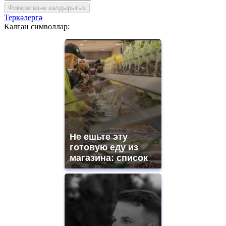
Фикерегезне калдырыгыз
Теркәлергә
Калган символлар:
Не ешьте эту
готовую еду из
магазина: список