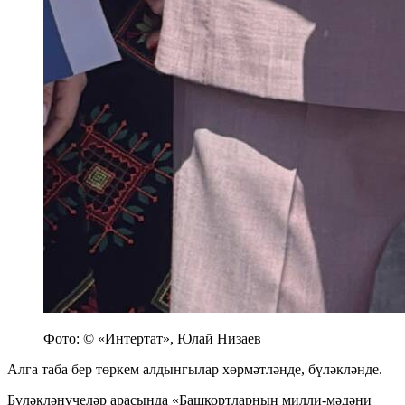
Фото: © «Интертат», Юлай Низаев
Алга таба бер төркем алдынгылар хөрмәтләнде, бүләкләнде.
Бүләкләнүчеләр арасында «Башкортларның милли-мәдәни