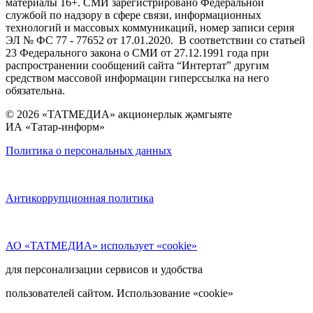
материалы 16+. СМИ зарегистрировано Федеральной
службой по надзору в сфере связи, информационных
технологий и массовых коммуникаций, номер записи серия
ЭЛ № ФС 77 - 77652 от 17.01.2020. В соответствии со статьей
23 Федерального закона о СМИ от 27.12.1991 года при
распространении сообщений сайта “Интертат” другим
средством массовой информации гиперссылка на него
обязательна.
© 2026 «ТАТМЕДИА» акционерлык җәмгыяте
ИА «Татар-информ»
Политика о персональных данных
Антикоррупционная политика
АО «ТАТМЕДИА» использует «cookie»
для персонализации сервисов и удобства
пользователей сайтом. Использование «cookie»