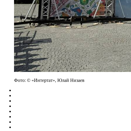
Фото: © «Интертат», Юлай Низаев