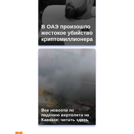
В ОАЭ произошло
жестокое убийство
криптомиллионера
Все новости по
падению вертолета на
Кавказе: читать здесь