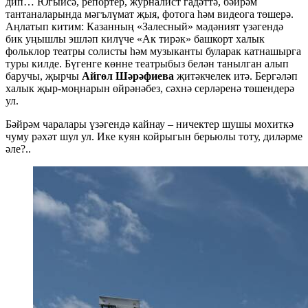
дип… Югыйсә, репортёр, журналист гадәттә, бәйрәм
тантаналарында мәгълүмат җыя, фотога һәм видеога төшерә.
Аңлатып китим: Казанның «Залесный» мәдәният үзәгендә
бик уңышлы эшләп килүче «Ак тирәк» башкорт халык
фольклор театры солисты һәм музыканты буларак катнашырга
туры килде. Бүгенге көнне театрыбыз белән танылган алып
баручы, җырчы
Айгөл Шәрәфиева
җитәкчелек итә. Бергәләп
халык җыр-моңнарын өйрәнәбез, сәхнә серләренә төшендерә
ул.
Бәйрәм чаралары үзәгендә кайнау – ничектер шушы мохиткә
чуму рәхәт шул ул. Ике куян койрыгын берьюлы тоту, диләрме
әле?..