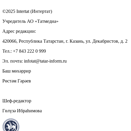
©2025 Intertat (Интертат)
Учредитель АО «Татмедиа»
Адрес редакции:
420066, Республика Татарстан, г. Казань, ул. Декабристов, д. 2
Тел.: +7 843 222 0 999
Эл. почта: infotat@tatar-inform.ru
Баш мөхәррир
Рөстәм Гәрәев
Шеф-редактор
Гөлүзә Ибраһимова