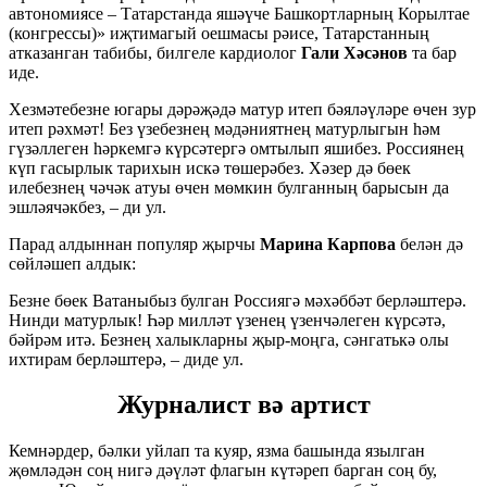
автономиясе – Татарстанда яшәүче Башкортларның Корылтае
(конгрессы)» иҗтимагый оешмасы рәисе, Татарстанның
атказанган табибы, билгеле кардиолог
Гали Хәсәнов
та бар
иде.
Хезмәтебезне югары дәрәҗәдә матур итеп бәяләүләре өчен зур
итеп рәхмәт! Без үзебезнең мәдәниятнең матурлыгын һәм
гүзәллеген һәркемгә күрсәтергә омтылып яшибез. Россиянең
күп гасырлык тарихын искә төшерәбез. Хәзер дә бөек
илебезнең чәчәк атуы өчен мөмкин булганның барысын да
эшләячәкбез, – ди ул.
Парад алдыннан популяр җырчы
Марина Карпова
белән дә
сөйләшеп алдык:
Безне бөек Ватаныбыз булган Россиягә мәхәббәт берләштерә.
Нинди матурлык! Һәр милләт үзенең үзенчәлеген күрсәтә,
бәйрәм итә. Безнең халыкларны җыр-моңга, сәнгатькә олы
ихтирам берләштерә, – диде ул.
Журналист вә артист
Кемнәрдер, бәлки уйлап та куяр, язма башында язылган
җөмләдән соң нигә дәүләт флагын күтәреп барган соң бу,