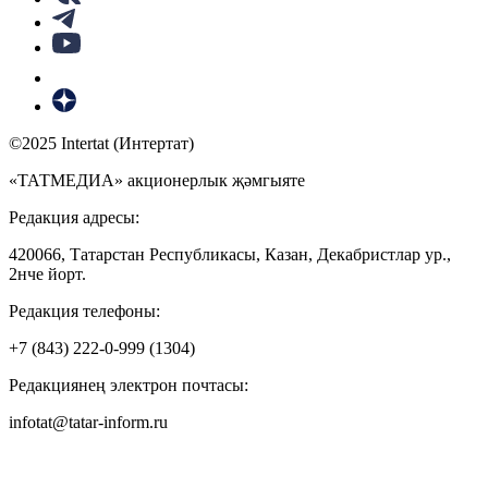
©2025 Intertat (Интертат)
«ТАТМЕДИА» акционерлык җәмгыяте
Редакция адресы:
420066, Татарстан Республикасы, Казан, Декабристлар ур.,
2нче йорт.
Редакция телефоны:
+7 (843) 222-0-999 (1304)
Редакциянең электрон почтасы:
infotat@tatar-inform.ru