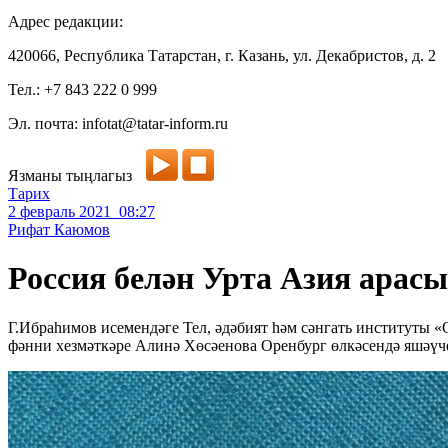
Адрес редакции:
420066, Республика Татарстан, г. Казань, ул. Декабристов, д. 2
Тел.: +7 843 222 0 999
Эл. почта: infotat@tatar-inform.ru
Язманы тыңлагыз
Тарих
2 февраль 2021 08:27
Рифат Каюмов
Россия белән Урта Азия арас
Г.Ибраһимов исемендәге Тел, әдәбият һәм сәнгать институты «
фәнни хезмәткәре Алинә Хөсәенова Оренбург өлкәсендә яшәүч