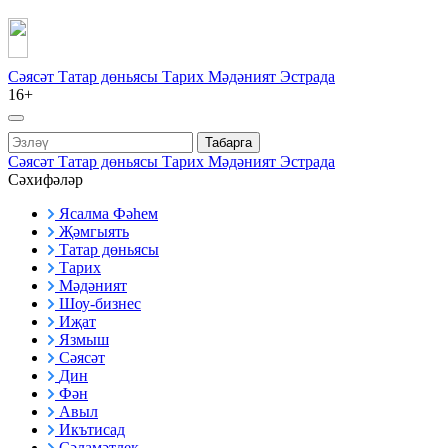
Сәясәт
Татар дөньясы
Тарих
Мәдәният
Эстрада
16+
Табарга
Сәясәт
Татар дөньясы
Тарих
Мәдәният
Эстрада
Сәхифәләр
Ясалма Фәһем
Җәмгыять
Татар дөньясы
Тарих
Мәдәният
Шоу-бизнес
Иҗат
Язмыш
Сәясәт
Дин
Фән
Авыл
Икътисад
Сәламәтлек