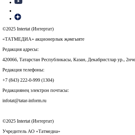
©2025 Intertat (Интертат)
«ТАТМЕДИА» акционерлык җәмгыяте
Редакция адресы:
420066, Татарстан Республикасы, Казан, Декабристлар ур., 2нче
Редакция телефоны:
+7 (843) 222-0-999 (1304)
Редакциянең электрон почтасы:
infotat@tatar-inform.ru
©2025 Intertat (Интертат)
Учредитель АО «Татмедиа»