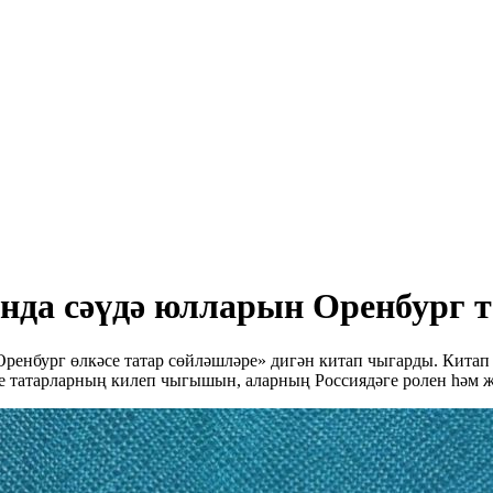
ында сәүдә юлларын Оренбург 
Оренбург өлкәсе татар сөйләшләре» дигән китап чыгарды. Китап
е татарларның килеп чыгышын, аларның Россиядәге ролен һәм җ