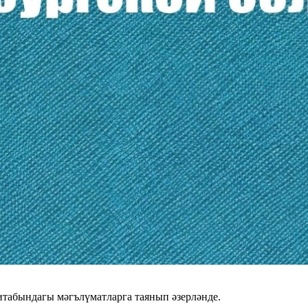
табындагы мәгълүматларга таянып әзерләнде.