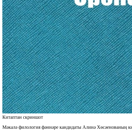
Китаптан скриншот
Мәкалә филология фәннәре кандидаты Алинә Хөсәенованың ки