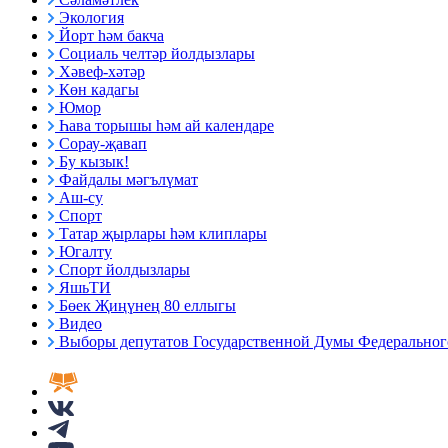
Экология
Йорт һәм бакча
Социаль челтәр йолдызлары
Хәвеф-хәтәр
Көн кадагы
Юмор
Һава торышы һәм ай календаре
Сорау-җавап
Бу кызык!
Файдалы мәгълүмат
Аш-су
Спорт
Татар җырлары һәм клиплары
Югалту
Спорт йолдызлары
ЯшьТИ
Бөек Җиңүнең 80 еллыгы
Видео
Выборы депутатов Государственной Думы Федерального