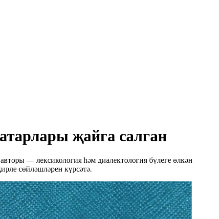
татарлары җайга салган
 авторы — лексикология һәм диалектология бүлеге өлкән
ирле сөйләшләрен күрсәтә.