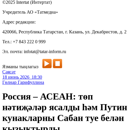
©2025 Intertat (Интертат)
Учредитель АО «Татмедиа»
Адрес редакции:
420066, Республика Татарстан, г. Казань, ул. Декабристов, д. 2
Тел.: +7 843 222 0 999
Эл. почта: infotat@tatar-inform.ru
Язманы тыңлагыз
Сәясәт
18 июнь 2026 18:30
Гөлнар Гарифуллина
Россия – АСЕАН: төп
нәтиҗәләр ясалды һәм Путин
кунакларны Сабан туе белән
кызыктырды