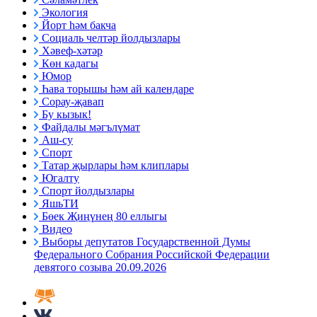
Экология
Йорт һәм бакча
Социаль челтәр йолдызлары
Хәвеф-хәтәр
Көн кадагы
Юмор
Һава торышы һәм ай календаре
Сорау-җавап
Бу кызык!
Файдалы мәгълүмат
Аш-су
Спорт
Татар җырлары һәм клиплары
Югалту
Спорт йолдызлары
ЯшьТИ
Бөек Җиңүнең 80 еллыгы
Видео
Выборы депутатов Государственной Думы
Федерального Собрания Российской Федерации
девятого созыва 20.09.2026