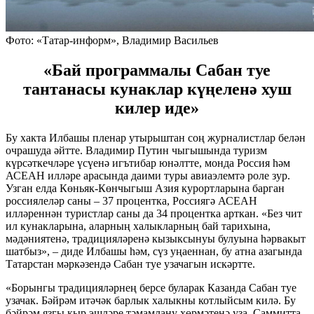
Фото: «Татар-информ», Владимир Васильев
«Бай программалы Сабан туе
тантанасы кунаклар күңеленә хуш
килер иде»
Бу хакта Илбашы пленар утырыштан соң журналистлар белән
очрашуда әйтте. Владимир Путин чыгышында туризм
күрсәткечләре үсүенә игътибар юнәлтте, монда Россия һәм
АСЕАН илләре арасында даими туры авиаэлемтә роле зур.
Узган елда Көньяк-Көнчыгыш Азия курортларына барган
россиялеләр саны – 37 процентка, Россиягә АСЕАН
илләреннән туристлар саны да 34 процентка арткан. «Без чит
ил кунакларына, аларның халыкларның бай тарихына,
мәдәниятенә, традицияләренә кызыксынуы булуына һәрвакыт
шатбыз», – диде Илбашы һәм, сүз уңаеннан, бу атна азагында
Татарстан мәркәзендә Сабан туе узачагын искәртте.
«Борынгы традицияләрнең берсе буларак Казанда Сабан туе
узачак. Бәйрәм итәчәк барлык халыкны котлыйсым килә. Бу
бәйрәм язгы кыр эшләре тәмамлану хөрмәтенә уза. Саммитта