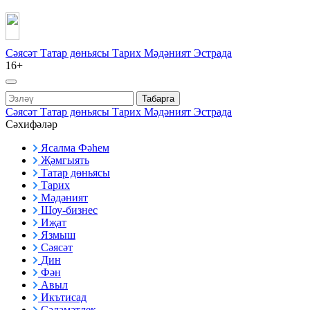
Сәясәт
Татар дөньясы
Тарих
Мәдәният
Эстрада
16+
Табарга
Сәясәт
Татар дөньясы
Тарих
Мәдәният
Эстрада
Сәхифәләр
Ясалма Фәһем
Җәмгыять
Татар дөньясы
Тарих
Мәдәният
Шоу-бизнес
Иҗат
Язмыш
Сәясәт
Дин
Фән
Авыл
Икътисад
Сәламәтлек