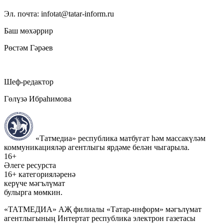
Эл. почта: infotat@tatar-inform.ru
Баш мөхәррир
Рөстәм Гәрәев
Шеф-редактор
Гөлүзә Ибраһимова
«Татмедиа» республика матбугат һәм массакүләм
коммуникацияләр агентлыгы ярдәме белән чыгарыла.
16+
Әлеге ресурста
16+ категорияләренә
керүче мәгълүмат
булырга мөмкин.
«ТАТМЕДИА» АҖ филиалы «Татар-информ» мәгълүмат
агентлыгының Интертат республика электрон газетасы