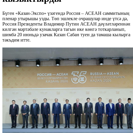
Бүген «Казан-Экспо» үзәгендә Россия – АСЕАН саммитының
пленар утырышы узды. Төп эшлекле очрашулар инде үтсә дә,
Россия Президенты Владимир Путин АСЕАН дәүләтләреннән
килгән мәртәбәле кунакларга тагын ике көнгә тоткарланып,
шимбә 20 июньдә узачак Казан Сабан туен да тамаша кылырга
тәкъдим итте.