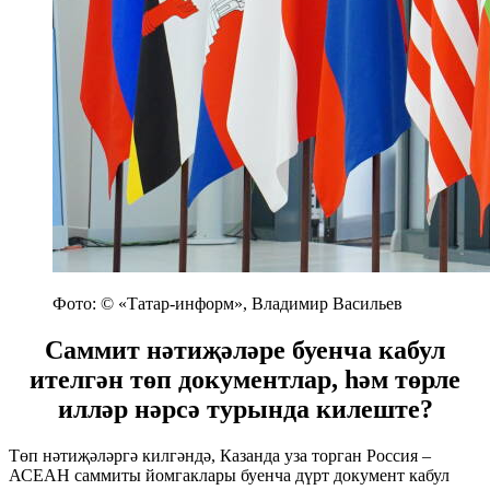
Фото: © «Татар-информ», Владимир Васильев
Саммит нәтиҗәләре буенча кабул
ителгән төп документлар, һәм төрле
илләр нәрсә турында килеште?
Төп нәтиҗәләргә килгәндә, Казанда уза торган Россия –
АСЕАН саммиты йомгаклары буенча дүрт документ кабул