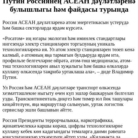
Путин Россиянең АСЕАН дәүләтләренә
булышлыгы һәм файдасы турында
Россия АСЕАН дәүләтләренә атом энергетикасын үстерүдә
һәм башка секторларда ярдәм күрсәтә.
«Росатом» иң югары экология һәм иминлек стандартлары
нигезендә электр станцияләрен торгызуның уникаль
технологияләренә ия. Ул атом электр станцияләрен төзеп кенә
калмый, ә атомның яңа тармагын булдыруда ярдәм итә,
профильле белгечләрне өйрәтә, атом-төш медицинасы, атом-
төш технологияләрен авыл хуҗалыгы һәм башка өлкәләрдә
куллану өлкәсендә тәҗрибә уртаклаша ала», – диде Владимир
Путин.
Ул Россия һәм АСЕАН дәүләтләре транспорт өлкәсендә
хезмәттәшлекне ныгыту өчен күп эшләр башкаруын билгеләп
узды. Трансконтиненталь диңгез һәм тимер юл йөк ташулары
киңәйтелүен, яңа маршрутлар салынуын, уртак логистик
сервислар эшли башлавын әйтте.
Россия Президенты террорчылыкка, наркотрафикка,
җинаятьчелеккә каршы көрәш, цифрлы технологияләрне
куллану кебек көн кадагындагы темаларга даими рәвештә
консультацияләр үткәрелүен әйтеп узды. «Киләчәктә дә