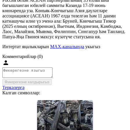
Россия белән АСЕАН партнерлыгының 35 еллыгына
багышланган юбилей саммиты Казанда 17-19 июнь
көннәрендә уза. Көньяк-Көнчыгыш Азия дәүләтләре
ассоциациясе (АСЕАН) 1967 елда төзелгән һәм 11 даими
катнашучы илне үз эченә ала: Бруней, Көнчыгыш Тимор
(2025 елның октябреннән), Вьетнам, Индонезия, Камбоджа,
Лаос, Малайзия, Мьянма, Филиппин, Сингапур һәм Таиланд.
Папуа-Яңа Гвинея махсус күзәтүче статусына ия.
Интертат яңалыкларын
MAX-каналында
укыгыз
Комментарийлар (0)
Фикерегезне калдырыгыз
Теркәлергә
Калган символлар: