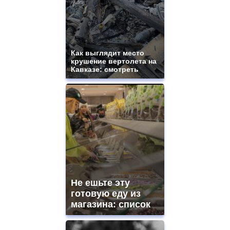
Как выглядит место
крушение вертолета на
Кавказе: смотреть
Не ешьте эту
готовую еду из
магазина: список