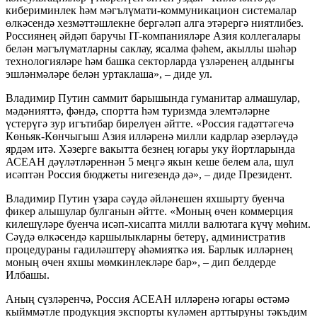
кибериминлек һәм мәгълүмати-коммуникацион системалар
өлкәсендә хезмәттәшлекне бергәләп алга этәрергә ниятлибез.
Россиянең әйдәп баручы IT-компанияләре Азия коллегалары
белән мәгълүматларны саклау, ясалма фәһем, акыллы шәһәр
технологияләре һәм башка секторларда үзләренең алдынгы
эшләнмәләре белән уртаклаша», – диде ул.
Владимир Путин саммит барышында гуманитар алмашулар,
мәдәнияттә, фәндә, спортта һәм туризмда элемтәләрне
үстерүгә зур игътибар бирелүен әйтте. «Россия гадәттәгечә
Көньяк-Көнчыгыш Азия илләренә милли кадрлар әзерләүдә
ярдәм итә. Хәзерге вакытта безнең югары уку йортларында
АСЕАН дәүләтләреннән 5 меңгә якын кеше белем ала, шул
исәптән Россия бюджеты нигезендә дә», – диде Президент.
Владимир Путин үзара сәүдә әйләнешен яхшырту буенча
фикер алышулар булганын әйтте. «Моның өчен коммерция
килешүләре буенча исәп-хисапта милли валютага күчү мөһим.
Сәүдә өлкәсендә каршылыкларны бетерү, административ
процедураны гадиләштерү әһәмияткә ия. Барлык илләрнең
моның өчен яхшы мөмкинлекләре бар», – дип белдерде
Илбашы.
Аның сүзләренчә, Россия АСЕАН илләренә югары өстәмә
кыйммәтле продукция экспорты күләмен арттыруны тәкъдим