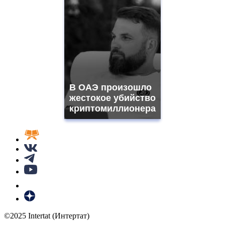
В ОАЭ произошло
жестокое убийство
криптомиллионера
©2025 Intertat (Интертат)