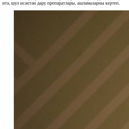
итә, шул исәптән дару препаратлары, ашламаларны кертеп.