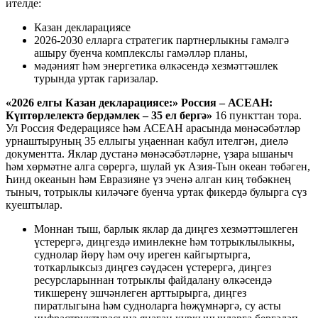
ителде:
Казан декларациясе
2026-2030 елларга стратегик партнерлыкны гамәлгә
ашыру буенча комплекслы гамәлләр планы,
мәдәният һәм энергетика өлкәсендә хезмәттәшлек
турында уртак гаризалар.
«2026 елгы Казан декларациясе:» Россия – АСЕАН:
Күптөрлелектә бердәмлек – 35 ел бергә»
16 пункттан тора.
Ул Россия Федерациясе һәм АСЕАН арасында мөнәсәбәтләр
урнаштыруның 35 еллыгы уңаеннан кабул ителгән, диелә
документта. Яклар дустанә мөнәсәбәтләрне, үзара ышаныч
һәм хөрмәтне алга сөрергә, шулай ук Азия-Тын океан төбәген,
Һинд океанын һәм Евразияне үз эченә алган киң төбәкнең
тыныч, тотрыклы киләчәге буенча уртак фикердә булырга сүз
куештылар.
Моннан тыш, барлык яклар да диңгез хезмәттәшлеген
үстерергә, диңгездә иминлекне һәм тотрыклылыкны,
суднолар йөрү һәм очу иреген кайгыртырга,
тоткарлыксыз диңгез сәүдәсен үстерергә, диңгез
ресурсларыннан тотрыклы файдалану өлкәсендә
тикшеренү эшчәнлеген арттырырга, диңгез
пиратлыгына һәм судноларга һөҗүмнәргә, су асты