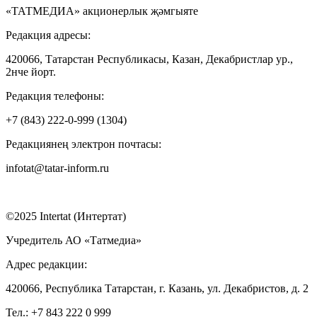
«ТАТМЕДИА» акционерлык җәмгыяте
Редакция адресы:
420066, Татарстан Республикасы, Казан, Декабристлар ур.,
2нче йорт.
Редакция телефоны:
+7 (843) 222-0-999 (1304)
Редакциянең электрон почтасы:
infotat@tatar-inform.ru
©2025 Intertat (Интертат)
Учредитель АО «Татмедиа»
Адрес редакции:
420066, Республика Татарстан, г. Казань, ул. Декабристов, д. 2
Тел.: +7 843 222 0 999