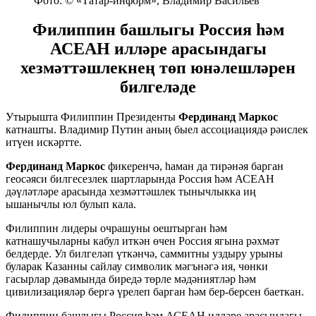
Фото: © «Татар-информ», Владимир Васильев
Филиппин башлыгы Россия һәм
АСЕАН илләре арасындагы
хезмәттәшлекнең төп юнәлешләрен
билгеләде
Утырышта Филиппин Президенты
Фердинанд Маркос
катнашты. Владимир Путин аның быел ассоциациядә рәислек
итүен искәртте.
Фердинанд Маркос
фикеренчә, һаман да тирәнәя барган
геосәяси билгесезлек шартларында Россия һәм АСЕАН
дәүләтләре арасында хезмәттәшлек тынычлыкка иң
ышанычлы юл булып кала.
Филиппин лидеры очрашуны оештырган һәм
катнашучыларны кабул иткән өчен Россия ягына рәхмәт
белдерде. Ул билгеләп үткәнчә, саммитны уздыру урыны
буларак Казанны сайлау символик мәгънәгә ия, чөнки
гасырлар дәвамында биредә төрле мәдәниятләр һәм
цивилизацияләр бергә үрелеп барган һәм бер-берсен баеткан.
Филиппин башлыгы Россия һәм АСЕАН илләре арасындагы