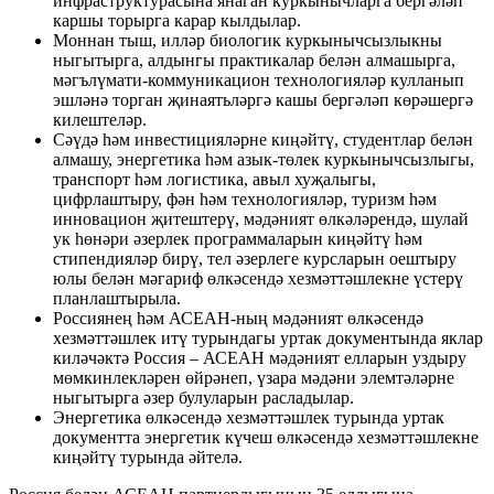
инфраструктурасына янаган куркынычларга бергәләп
каршы торырга карар кылдылар.
Моннан тыш, илләр биологик куркынычсызлыкны
ныгытырга, алдынгы практикалар белән алмашырга,
мәгълүмати-коммуникацион технологияләр кулланып
эшләнә торган җинаятьләргә кашы бергәләп көрәшергә
килештеләр.
Сәүдә һәм инвестицияләрне киңәйтү, студентлар белән
алмашу, энергетика һәм азык-төлек куркынычсызлыгы,
транспорт һәм логистика, авыл хуҗалыгы,
цифрлаштыру, фән һәм технологияләр, туризм һәм
инновацион җитештерү, мәдәният өлкәләрендә, шулай
ук һөнәри әзерлек программаларын киңәйтү һәм
стипендияләр бирү, тел әзерлеге курсларын оештыру
юлы белән мәгариф өлкәсендә хезмәттәшлекне үстерү
планлаштырыла.
Россиянең һәм АСЕАН-ның мәдәният өлкәсендә
хезмәттәшлек итү турындагы уртак документында яклар
киләчәктә Россия – АСЕАН мәдәният елларын уздыру
мөмкинлекләрен өйрәнеп, үзара мәдәни элемтәләрне
ныгытырга әзер булуларын расладылар.
Энергетика өлкәсендә хезмәттәшлек турында уртак
документта энергетик күчеш өлкәсендә хезмәттәшлекне
киңәйтү турында әйтелә.