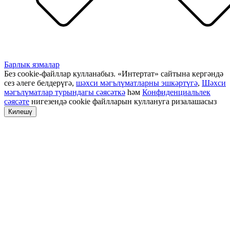
Барлык язмалар
Без cookie-файллар кулланабыз. «Интертат» сайтына кергәндә
сез әлеге белдерүгә,
шәхси мәгълүматларны эшкәртүгә
,
Шәхси
мәгълүматлар турындагы сәясәткә
һәм
Конфиденциальлек
сәясәте
нигезендә cookie файлларын куллануга ризалашасыз
Килешү