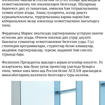
хезмәттәшлекнең төп юнәлешләрен билгеләде. Шуларның
беренчесе дип ул тынычлык, иминлек һәм тотрыклылыкны
тәэмин итүне атады. Аның сүзләренчә, илләр диңгез
куркынычсызлыгы, террорчылыкка каршы көрәш һәм
киберкиңлекне яклау өлкәсендә хезмәттәшлекне ныгытырга
тиеш.
Фердинанд Маркос икътисади партнерлыкны үстерүне икенче
өстенлек дип атады. Өченче юнәлеш дип утрау дәүләте
башлыгы гуманитар хезмәттәшлекне билгеләп узды. Сүз
стипендия программалары, студентлар белән алмашулар,
академик партнерлыклар, туризм, мәдәният һәм сәнгать
турында бара.
Филиппин Президенты яшьләргә аерым игътибар юнәлтте. Ул
искәрткәнчә, яшь буын уртак проектлар үзәгендә булырга
тиеш, чөнки нәкъ менә аңа Россия белән АСЕАН арасындагы
мөнәсәбәтләрнең киләчәген билгеләргә туры киләчәк.