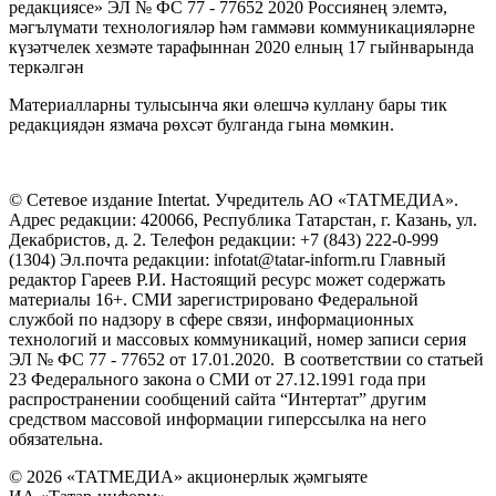
редакциясе» ЭЛ № ФС 77 - 77652 2020 Россиянең элемтә,
мәгълүмати технологияләр һәм гаммәви коммуникацияләрне
күзәтчелек хезмәте тарафыннан 2020 елның 17 гыйнварында
теркәлгән
Материалларны тулысынча яки өлешчә куллану бары тик
редакциядән язмача рөхсәт булганда гына мөмкин.
© Сетевое издание Intertat. Учредитель АО «ТАТМЕДИА».
Адрес редакции: 420066, Республика Татарстан, г. Казань, ул.
Декабристов, д. 2. Телефон редакции: +7 (843) 222-0-999
(1304) Эл.почта редакции: infotat@tatar-inform.ru Главный
редактор Гареев Р.И. Настоящий ресурс может содержать
материалы 16+. СМИ зарегистрировано Федеральной
службой по надзору в сфере связи, информационных
технологий и массовых коммуникаций, номер записи серия
ЭЛ № ФС 77 - 77652 от 17.01.2020. В соответствии со статьей
23 Федерального закона о СМИ от 27.12.1991 года при
распространении сообщений сайта “Интертат” другим
средством массовой информации гиперссылка на него
обязательна.
© 2026 «ТАТМЕДИА» акционерлык җәмгыяте