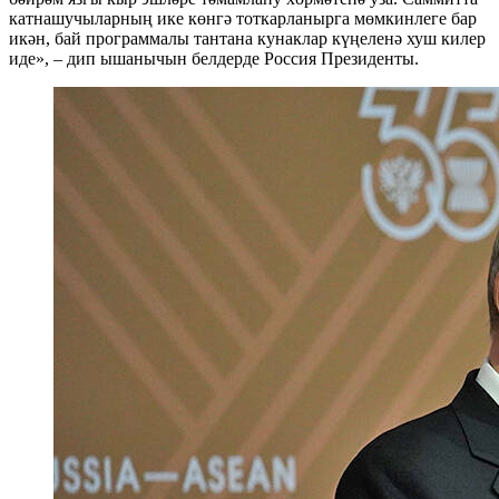
катнашучыларның ике көнгә тоткарланырга мөмкинлеге бар
икән, бай программалы тантана кунаклар күңеленә хуш килер
иде», – дип ышанычын белдерде Россия Президенты.