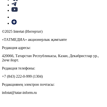
©2025 Intertat (Интертат)
«ТАТМЕДИА» акционерлык җәмгыяте
Редакция адресы:
420066, Татарстан Республикасы, Казан, Декабристлар ур.,
2нче йорт.
Редакция телефоны:
+7 (843) 222-0-999 (1304)
Редакциянең электрон почтасы:
infotat@tatar-inform.ru