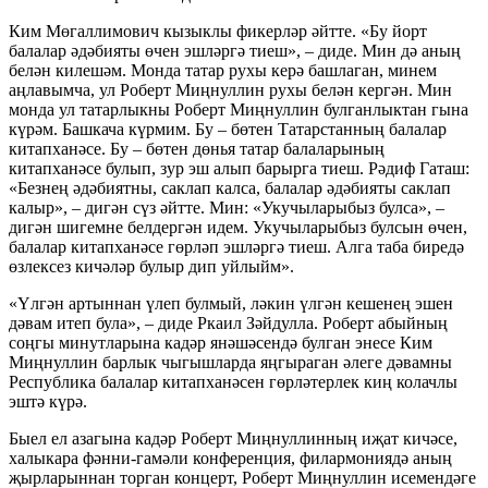
Ким Мөгаллимович кызыклы фикерләр әйтте. «Бу йорт
балалар әдәбияты өчен эшләргә тиеш», – диде. Мин дә аның
белән килешәм. Монда татар рухы керә башлаган, минем
аңлавымча, ул Роберт Миңнуллин рухы белән кергән. Мин
монда ул татарлыкны Роберт Миңнуллин булганлыктан гына
күрәм. Башкача күрмим. Бу – бөтен Татарстанның балалар
китапханәсе. Бу – бөтен дөнья татар балаларының
китапханәсе булып, зур эш алып барырга тиеш. Рәдиф Гаташ:
«Безнең әдәбиятны, саклап калса, балалар әдәбияты саклап
калыр», – дигән сүз әйтте. Мин: «Укучыларыбыз булса», –
дигән шигемне белдергән идем. Укучыларыбыз булсын өчен,
балалар китапханәсе гөрләп эшләргә тиеш. Алга таба биредә
өзлексез кичәләр булыр дип уйлыйм».
«Үлгән артыннан үлеп булмый, ләкин үлгән кешенең эшен
дәвам итеп була», – диде Ркаил Зәйдулла. Роберт абыйның
соңгы минутларына кадәр янәшәсендә булган энесе Ким
Миңнуллин барлык чыгышларда яңгыраган әлеге дәвамны
Республика балалар китапханәсен гөрләтерлек киң колачлы
эштә күрә.
Быел ел азагына кадәр Роберт Миңнуллинның иҗат кичәсе,
халыкара фәнни-гамәли конференция, филармониядә аның
җырларыннан торган концерт, Роберт Миңнуллин исемендәге