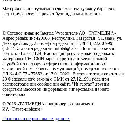
Материалларны тулысынча яки өлешчә куллану бары тик
редакциядән язмача рөхсәт булганда гына мөмкин.
© Сетевое издание Intertat. Учредитель АО «ТАТМЕДИА».
Адрес редакции: 420066, Республика Татарстан, г. Казань, ул.
Декабристов, д. 2. Телефон редакции: +7 (843) 222-0-999
(1304) Эл.почта редакции: infotat@tatar-inform.ru Главный
редактор Гареев Р.И. Настоящий ресурс может содержать
материалы 16+. СМИ зарегистрировано Федеральной
службой по надзору в сфере связи, информационных
технологий и массовых коммуникаций, номер записи серия
ЭЛ № ФС 77 - 77652 от 17.01.2020. В соответствии со статьей
23 Федерального закона о СМИ от 27.12.1991 года при
распространении сообщений сайта “Интертат” другим
средством массовой информации гиперссылка на него
обязательна.
© 2026 «ТАТМЕДИА» акционерлык җәмгыяте
ИА «Татар-информ»
Политика о персональных данных