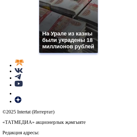
На Урале из казны
были украдены 18
миллионов рублей
©2025 Intertat (Интертат)
«ТАТМЕДИА» акционерлык җәмгыяте
Редакция адресы: