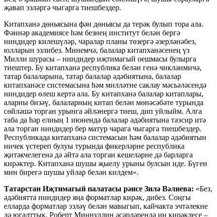
җавап эзләргә чыгарга тиешбездер.
Китапханә дөньясына фән дөньясы да терәк булып тора ала.
Фәннәр академиясе һәм безнең институт белән бергә
ниндидер килешүләр, чаралар планы төзергә әзерләнәбез,
юлларын эзлибез. Минемчә, балалар китапханәсенең үз
Милли шурасы – ниндидер иҗтимагый оешмасы булырга
тиештер. Бу китапханә республика белән генә чикләнмичә,
татар балаларына, татар балалар әдәбиятына, балалар
китапханәсе системасына һәм милләтне саклау мәсьәләсендә
ниндидер өлеш кертә ала. Бу китапханә балалар китаплары,
аларны бизәү, балаларның китап белән мөнәсәбәте турында
сөйләшә торган урынга әйләнергә тиеш, дип уйлыйм. Алга
таба да һәр елның 1 июнендә балалар әдәбиятына тәэсир итә
ала торган ниндидер бер матур чарага чыгарга тиешбездер.
Республикада китапханә системасын һәм балалар әдәбиятын
ничек үстереп булуы турында фикерләрне республика
җитәкчелегенә дә әйтә ала торган кешеләрне дә барларга
кирәктер. Китапханә шушы җыелу урыны булсын иде. Бүген
мин бирегә шушы уйлар белән килдем».
Татарстан Иҗтимагый палатасы рәисе Зилә Вәлиева:
«Без,
әдәбиятта ниндидер яңа форматлар кирәк, дибез. Соңгы
елларда форматлар эзләү белән мавыгып, кайчакта эчтәлекне
дә югалттык. Роберт Миңнуллин әсәрләрендә иң кирәклесе –