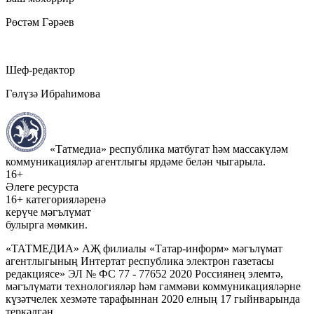
Рөстәм Гәрәев
Шеф-редактор
Гөлүзә Ибраһимова
«Татмедиа» республика матбугат һәм массакүләм
коммуникацияләр агентлыгы ярдәме белән чыгарыла.
16+
Әлеге ресурста
16+ категорияләренә
керүче мәгълүмат
булырга мөмкин.
«ТАТМЕДИА» АҖ филиалы «Татар-информ» мәгълүмат
агентлыгының Интертат республика электрон газетасы
редакциясе» ЭЛ № ФС 77 - 77652 2020 Россиянең элемтә,
мәгълүмати технологияләр һәм гаммәви коммуникацияләрне
күзәтчелек хезмәте тарафыннан 2020 елның 17 гыйнварында
теркәлгән