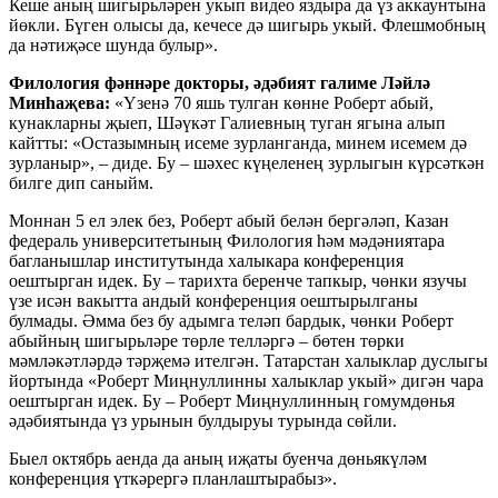
Кеше аның шигырьләрен укып видео яздыра да үз аккаунтына
йөкли. Бүген олысы да, кечесе дә шигырь укый. Флешмобның
да нәтиҗәсе шунда булыр».
Филология фәннәре докторы, әдәбият галиме Ләйлә
Минһаҗева:
«Үзенә 70 яшь тулган көнне Роберт абый,
кунакларны җыеп, Шәүкәт Галиевның туган ягына алып
кайтты: «Остазымның исеме зурланганда, минем исемем дә
зурланыр», – диде. Бу – шәхес күңеленең зурлыгын күрсәткән
билге дип саныйм.
Моннан 5 ел элек без, Роберт абый белән бергәләп, Казан
федераль университетының Филология һәм мәдәниятара
багланышлар институтында халыкара конференция
оештырган идек. Бу – тарихта беренче тапкыр, чөнки язучы
үзе исән вакытта андый конференция оештырылганы
булмады. Әмма без бу адымга теләп бардык, чөнки Роберт
абыйның шигырьләре төрле телләргә – бөтен төрки
мәмләкәтләрдә тәрҗемә ителгән. Татарстан халыклар дуслыгы
йортында «Роберт Миңнуллинны халыклар укый» дигән чара
оештырган идек. Бу – Роберт Миңнуллинның гомумдөнья
әдәбиятында үз урынын булдыруы турында сөйли.
Быел октябрь аенда да аның иҗаты буенча дөньякүләм
конференция үткәрергә планлаштырабыз».