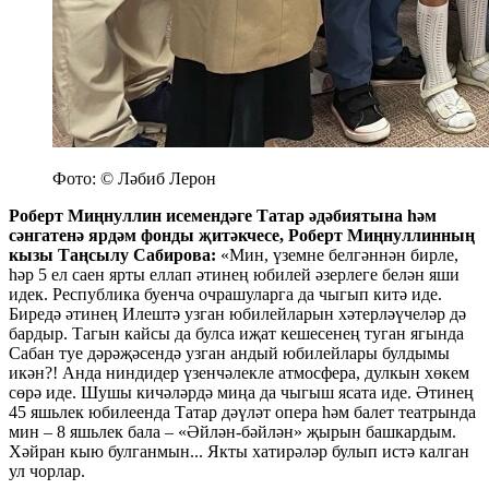
Фото: © Ләбиб Лерон
Роберт Миңнуллин исемендәге Татар әдәбиятына һәм
сәнгатенә ярдәм фонды җитәкчесе, Роберт Миңнуллинның
кызы Таңсылу Сабирова:
«Мин, үземне белгәннән бирле,
һәр 5 ел саен ярты еллап әтинең юбилей әзерлеге белән яши
идек. Республика буенча очрашуларга да чыгып китә иде.
Биредә әтинең Илештә узган юбилейларын хәтерләүчеләр дә
бардыр. Тагын кайсы да булса иҗат кешесенең туган ягында
Сабан туе дәрәҗәсендә узган андый юбилейлары булдымы
икән?! Анда ниндидер үзенчәлекле атмосфера, дулкын хөкем
сөрә иде. Шушы кичәләрдә миңа да чыгыш ясата иде. Әтинең
45 яшьлек юбилеенда Татар дәүләт опера һәм балет театрында
мин – 8 яшьлек бала – «Әйлән-бәйлән» җырын башкардым.
Хәйран кыю булганмын... Якты хатирәләр булып истә калган
ул чорлар.