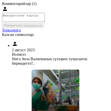
Комментарийлар (1)
Фикерегезне калдырыгыз
Теркәлергә
Калган символлар:
2 август 2023
Исемсез
Нигә Зилә Вәлиеваның сүзләрен тулысынча
бирмәдегез?..