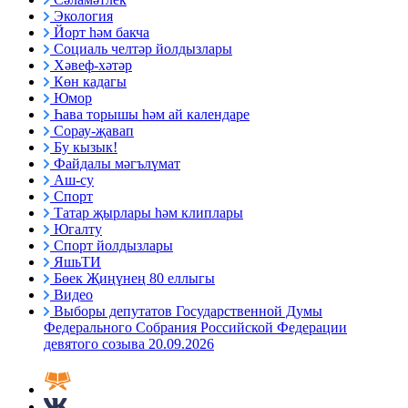
Экология
Йорт һәм бакча
Социаль челтәр йолдызлары
Хәвеф-хәтәр
Көн кадагы
Юмор
Һава торышы һәм ай календаре
Сорау-җавап
Бу кызык!
Файдалы мәгълүмат
Аш-су
Спорт
Татар җырлары һәм клиплары
Югалту
Спорт йолдызлары
ЯшьТИ
Бөек Җиңүнең 80 еллыгы
Видео
Выборы депутатов Государственной Думы
Федерального Собрания Российской Федерации
девятого созыва 20.09.2026