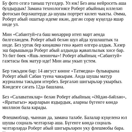
Бу фото сезгә таныш түгелдер. Ул юк! Без аны нейросеть аша
булдырдык! Замана технологиясе Роберт абыйның иллеләп
фотосын берләштерде дә шушы портрет килеп чыкты. Әмма,
Роберт абый ошатыр идеме икән, дигән сорау күңелдә яшәр
инде ул.
Мин «Сабантуй»га баш мөхәррир итеп март аенда
билгеләндем. Роберт абый белән шул айда хушлаштык та
инде. Без уртак бер киңәшмә генә җыеп өлгерә алдык. Хәзер
эш барышында Роберт абый алдында җаваплылык хисе бар.
Ул бит бөек «Яшь ленинчы»! Роберт абыйның «Сабантуй»
газетасы бик матур иде! Мин аны укып үстем.
Бер тәкъдим бар: 14 август көнне «Татмедиа» бульварына
Роберт абый Сабан туена чакырам. Анда шушы матур
журналны тәкъдим итербез. Бергәләп шигырьләр укырбыз.
Көндезге сәгать 12дә башлана.
Без «Салаватиклар» белән Роберт абыйның «Әйдән-бәйлән»,
«Яратыгыз» җырларын яздырдык, аларны бүгенге көндә
миллион бала карады.
Флешмоблар, чыннан да, замана таләбе. Балалар күңеленә юл
шушы социаль челтәрләр аша. Бүгенге көндә социаль
челтәрләрдә Роберт абый шигырьләрен уку флешмобы бара.