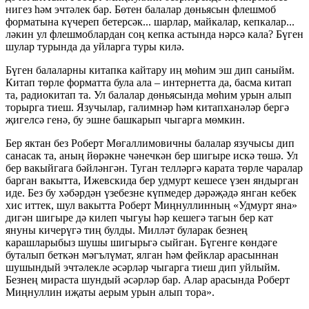
нигез һәм эчтәлек бар. Бөтен балалар дөньясын флешмоб
форматына күчереп бетерсәк... шарлар, майкалар, кепкалар...
ләкин ул флешмоблардан соң кепка астында нәрсә кала? Бүген
шулар турында да уйларга туры килә.
Бүген балаларны китапка кайтару иң мөһим эш дип саныйм.
Китап төрле форматта була ала – интернетта да, басма китап
та, радиокитап та. Ул балалар дөньясында мөһим урын алып
торырга тиеш. Язучылар, галимнәр һәм китапханәләр бергә
җигелсә генә, бу эшне башкарып чыгарга мөмкин.
Бер яктан без Роберт Мөгаллимовичны балалар язучысы дип
санасак та, аның йөрәкне чәнечкән бер шигыре искә төшә. Ул
бер вакыйгага бәйләнгән. Туган телләргә карата төрле чаралар
барган вакытта, Ижевскида бер удмурт кешесе үзен яндырган
иде. Без бу хәбәрдән үзебезне күпмедер дәрәҗәдә янган кебек
хис иттек, шул вакытта Роберт Миңнуллинның «Удмурт яна»
дигән шигыре дә килеп чыгуы һәр кешегә тагын бер кат
януны кичерүгә тиң булды. Милләт буларак безнең
карашларыбыз шушы шигырьгә сыйган. Бүгенге көндәге
буталып беткән мәгълүмат, ялган һәм фейклар арасыннан
шушындый эчтәлекле әсәрләр чыгарга тиеш дип уйлыйм.
Безнең мираста шундый әсәрләр бар. Алар арасында Роберт
Миңнуллин иҗаты аерым урын алып тора».