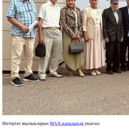
Интертат яңалыкларын
MAX-каналында
укыгыз