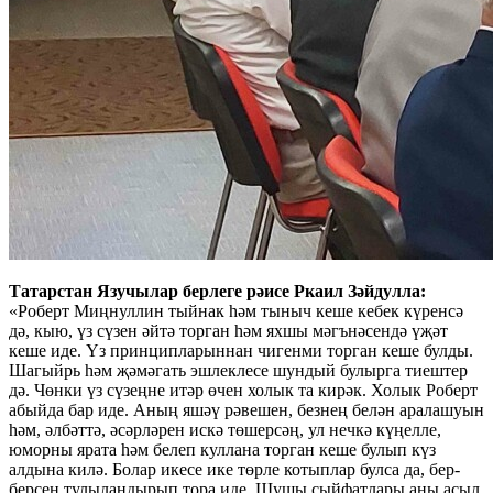
Татарстан Язучылар берлеге рәисе Ркаил Зәйдулла:
«Роберт Миңнуллин тыйнак һәм тыныч кеше кебек күренсә
дә, кыю, үз сүзен әйтә торган һәм яхшы мәгънәсендә үҗәт
кеше иде. Үз принципларыннан чигенми торган кеше булды.
Шагыйрь һәм җәмәгать эшлеклесе шундый булырга тиештер
дә. Чөнки үз сүзеңне итәр өчен холык та кирәк. Холык Роберт
абыйда бар иде. Аның яшәү рәвешен, безнең белән аралашуын
һәм, әлбәттә, әсәрләрен искә төшерсәң, ул нечкә күңелле,
юморны ярата һәм белеп куллана торган кеше булып күз
алдына килә. Болар икесе ике төрле котыплар булса да, бер-
берсен тулыландырып тора иде. Шушы сыйфатлары аны асыл