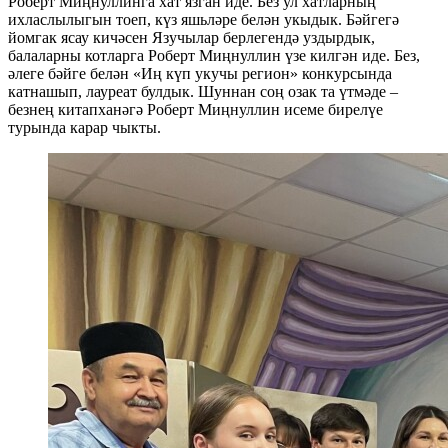
Роберт Миңнуллинга хат язган иде. Без ул хатларның
ихласлылыгын тоеп, күз яшьләре белән укыдык. Бәйгегә
йомгак ясау кичәсен Язучылар берлегендә уздырдык,
балаларны котларга Роберт Миңнуллин үзе килгән иде. Без,
әлеге бәйге белән «Иң күп укучы регион» конкурсында
катнашып, лауреат булдык. Шуннан соң озак та үтмәде –
безнең китапханәгә Роберт Миңнуллин исеме бирелүе
турында карар чыкты.