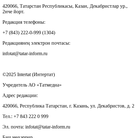
420066, Татарстан Республикасы, Казан, Декабристлар ур.,
2нче йорт.
Редакция телефоны:
+7 (843) 222-0-999 (1304)
Редакциянең электрон почтасы:
infotat@tatar-inform.ru
©2025 Intertat (Интертат)
Учредитель АО «Татмедиа»
Адрес редакции:
420066, Республика Татарстан, г. Казань, ул. Декабристов, д. 2
Тел.: +7 843 222 0 999
Эл. почта: infotat@tatar-inform.ru
Баш мөхәррир