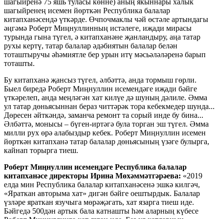
шагыйренә 75 яшь туласы көнне) аның якыннары халык
шагыйренең исемен йөрткән Республика балалар
китапханәсендә үткәрде. Өчпочмаклы чәй өстәле артындагы
әңгәмә Роберт Миңнуллинның истәлеге, иҗади мирасы
турында гына түгел, ә китапханәне җанландыру, аңа татар
рухы кертү, татар балалар әдәбиятын балалар белән
тоташтыручы әһәмиятле бер урын итү мәсьәләләренә барып
тоташты.
Бу китапханә җансыз түгел, әлбәттә, анда тормыш гөрли.
Быел биредә Роберт Миңнуллин исемендәге иҗади бәйге
үткәрелеп, анда меңләгән хат килүе дә шуның дәлиле. Әмма
ул татар дөньясыннан бераз читтәрәк тора кебекмедер шунда...
Дөресен әйткәндә, заманча ремонт та сорый инде бу бина...
Әлбәттә, монысы – бүген-иртәгә була торган эш түгел. Әмма
милли рух өрә алабыздыр кебек. Роберт Миңнуллин исемен
йөрткән китапханә татар балалар дөньясының үзәге булырга,
кайнап торырга тиеш.
Роберт Миңнуллин исемендәге Республика балалар
китапханәсе директоры Ирина Мөхәммәтгәрәева:
«2019
елда мин Республика балалар китапханәсенә эшкә килгәч,
«Яраткан авторыма хат» дигән бәйге оештырдык. Балалар
үзләре яраткан язучыга мөрәҗәгать, хат язарга тиеш иде.
Бәйгедә 500дән артык бала катнашты һәм аларның күбесе