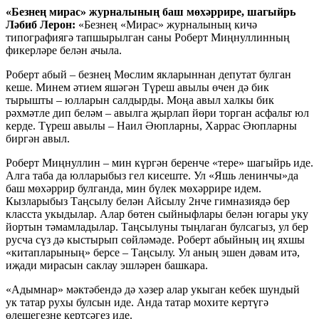
«Безнең мирас» журналының баш мөхәррире, шагыйрь
Ләбиб Лерон:
«Безнең «Мирас» журналының кичә
типографиягә тапшырылган саны Роберт Миңнуллинның
фикерләре белән ачыла.
Роберт абый – безнең Мөслим якларыннан депутат булган
кеше. Минем әтием яшәгән Түреш авылы өчен дә бик
тырышты – юлларын салдырды. Моңа авыл халкы бик
рәхмәтле дип беләм – авылга җырлап йөри торган асфальт юл
керде. Түреш авылы – Наил Әюпларны, Харрас Әюпларны
биргән авыл.
Роберт Миңнуллин – мин күргән беренче «тере» шагыйрь иде.
Алга таба да юлларыбыз гел кисеште. Ул «Яшь ленинчы»да
баш мөхәррир булганда, мин бүлек мөхәррире идем.
Кызларыбыз Таңсылу белән Айсылу 2нче гимназиядә бер
класста укыдылар. Алар бөтен сыйныфлары белән югары уку
йортын тәмамладылар. Таңсылуны тыңлаган булсагыз, ул бер
русча сүз дә кыстырып сөйләмәде. Роберт абыйның иң яхшы
«китапларының» берсе – Таңсылу. Ул аның эшен дәвам итә,
иҗади мирасын саклау эшләрен башкара.
«Адымнар» мәктәбендә дә хәзер алар укыган кебек шундый
ук татар рухы булсын иде. Анда татар мохите кертүгә
өлешегезне кертсәгез иде.