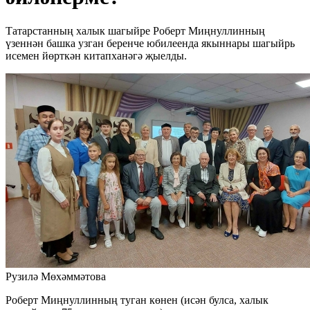
Татарстанның халык шагыйре Роберт Миңнуллинның
үзеннән башка узган беренче юбилеенда якыннары шагыйрь
исемен йөрткән китапханәгә җыелды.
Рузилә Мөхәммәтова
Роберт Миңнуллинның туган көнен (исән булса, халык