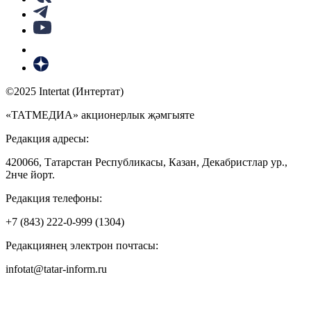
©2025 Intertat (Интертат)
«ТАТМЕДИА» акционерлык җәмгыяте
Редакция адресы:
420066, Татарстан Республикасы, Казан, Декабристлар ур.,
2нче йорт.
Редакция телефоны:
+7 (843) 222-0-999 (1304)
Редакциянең электрон почтасы:
infotat@tatar-inform.ru