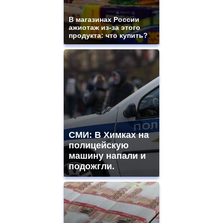
В магазинах России
ажиотаж из-за этого
продукта: что купить?
СМИ: В Химках на
полицейскую
машину напали и
подожгли.