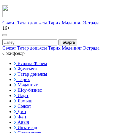
Сәясәт
Татар дөньясы
Тарих
Мәдәният
Эстрада
16+
Табарга
Сәясәт
Татар дөньясы
Тарих
Мәдәният
Эстрада
Сәхифәләр
Ясалма Фәһем
Җәмгыять
Татар дөньясы
Тарих
Мәдәният
Шоу-бизнес
Иҗат
Язмыш
Сәясәт
Дин
Фән
Авыл
Икътисад
Сәламәтлек