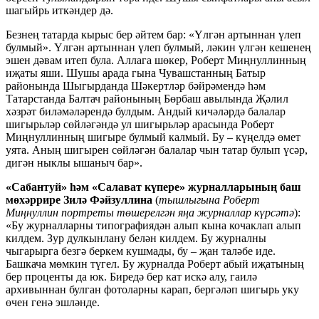
шагыйрь иткәндер дә.
Безнең татарда кырыс бер әйтем бар: «Үлгән артыннан үлеп
булмый». Үлгән артыннан үлеп булмый, ләкин үлгән кешенең
эшен дәвам итеп була. Аллага шөкер, Роберт Миңнуллинның
иҗаты яши. Шушы арада гына Чувашстанның Батыр
районында Шыгырданда Шәкертләр бәйрәмендә һәм
Татарстанда Балтач районының Бөрбаш авылында Җәлил
хәзрәт биләмәләрендә булдым. Андый кичәләрдә балалар
шигырьләр сөйләгәндә ул шигырьләр арасында Роберт
Миңнуллинның шигыре булмый калмый. Бу – күңелдә өмет
уята. Аның шигырен сөйләгән балалар чын татар булып үсәр,
дигән ныклы ышаныч бар».
«Сабантуй» һәм «Салават күпере» журналларының баш
мөхәррире Зилә Фәйзуллина
(
тышлыгына Роберт
Миңнуллин портреты төшерелгән яңа журналлар күрсәтә
):
«Бу журналларны типографиядән алып кына кочаклап алып
килдем. Зур дулкынлану белән килдем. Бу журналны
чыгарырга безгә беркем кушмады, бу – җан таләбе иде.
Башкача мөмкин түгел. Бу журналда Роберт абый иҗатының
бер проценты да юк. Биредә бер кат искә алу, гаилә
архивыннан булган фотоларны карап, бергәләп шигырь уку
өчен генә эшләнде.