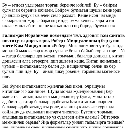
Бу – әтисез уздырыла торган беренче юбилей. Бу – бәйрәм
булмаган беренче юбилей. Бәйрәм булмаган шушы көннәрдә
дә янәшә булуыгыз өчен сезгә рәхмәт! Кеше исән чагында
чакырылган җиргә барасың инде, әмма кешегә карата иң
ихлас мөнәсәбәт – кеше киткәннән соң биредә булуыгыз».
Галимҗан Ибраһимов исемендәге Тел, әдәбият һәм сәнгать
институты директоры, Роберт Миңнуллинның бертуган
энесе
Ким Миңнуллин:
«Роберт Мөгаллимович үзе булганда
мондый мәҗлесләр юмор сүзләре белән байый торган иде... Ул
– татар балалары дөньясын, гомумән, балалар дөньсын, китап
дөньясын алга этәрергә, дип яшәгән кеше. Китап дөньясына
чумып – китапханәләр белән дә, нәшриятлар белән дә бер
булып яши иде. Бу – аның яшәү рәвеше, тормышы мәгънәсе
иде.
Без бүген китапханәгә җыелганбыз икән, очрашуны
китапханәгә бәйлибез. Шуңа монда җыелуыбызның бер
максаты – аның иҗатын мәңгеләштерү булса, моңа татар
әдәбияты, татар балалар әдәбияты һәм китапханәләрнең
балалар әдәбиятындагы роле, аларның киләчәге турында
сөйләшү дә кушылып китәргә тиештер. Бүгенге тормыш
агышында китапханәләр үз сүзләрен әйтә аламы? Әйтерлек
мөмкинлек бармы? Яңа форматлар уйлап табылырга тиешме?
Без, очрашкан саен, шушындый сөйләшүгә, шушы сорауларга