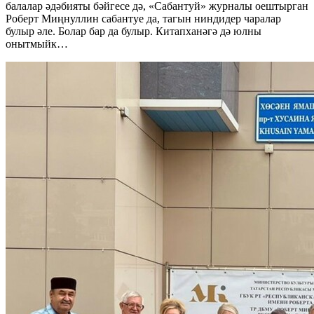
балалар әдәбияты бәйгесе дә, «Сабантуй» журналы оештырган
Роберт Миңнуллин сабантуе да, тагын ниндидер чаралар
булыр әле. Болар бар да булыр. Китапханәгә дә юлны
онытмыйк…