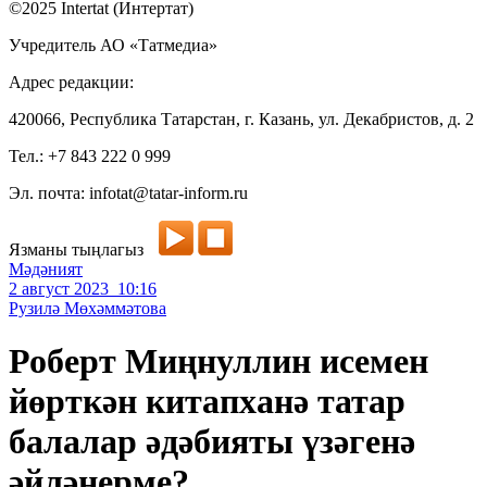
©2025 Intertat (Интертат)
Учредитель АО «Татмедиа»
Адрес редакции:
420066, Республика Татарстан, г. Казань, ул. Декабристов, д. 2
Тел.: +7 843 222 0 999
Эл. почта: infotat@tatar-inform.ru
Язманы тыңлагыз
Мәдәният
2 август 2023 10:16
Рузилә Мөхәммәтова
Роберт Миңнуллин исемен
йөрткән китапханә татар
балалар әдәбияты үзәгенә
әйләнерме?