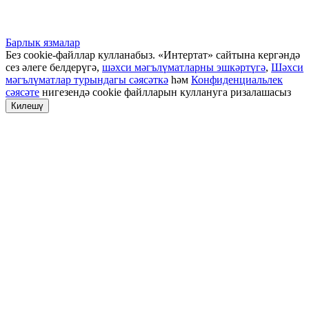
Барлык язмалар
Без cookie-файллар кулланабыз. «Интертат» сайтына кергәндә
сез әлеге белдерүгә,
шәхси мәгълүматларны эшкәртүгә
,
Шәхси
мәгълүматлар турындагы сәясәткә
һәм
Конфиденциальлек
сәясәте
нигезендә cookie файлларын куллануга ризалашасыз
Килешү