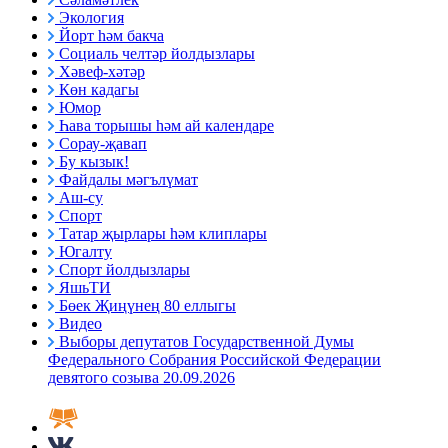
Экология
Йорт һәм бакча
Социаль челтәр йолдызлары
Хәвеф-хәтәр
Көн кадагы
Юмор
Һава торышы һәм ай календаре
Сорау-җавап
Бу кызык!
Файдалы мәгълүмат
Аш-су
Спорт
Татар җырлары һәм клиплары
Югалту
Спорт йолдызлары
ЯшьТИ
Бөек Җиңүнең 80 еллыгы
Видео
Выборы депутатов Государственной Думы
Федерального Собрания Российской Федерации
девятого созыва 20.09.2026