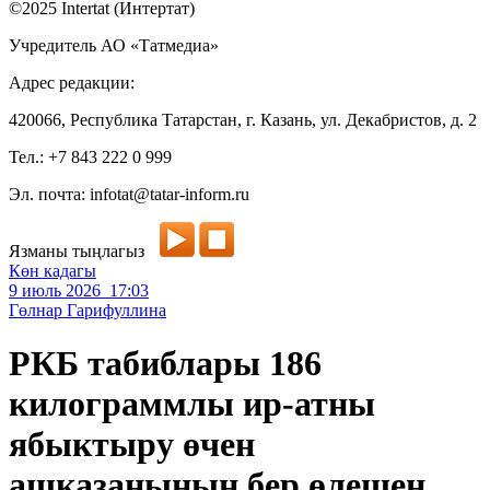
©2025 Intertat (Интертат)
Учредитель АО «Татмедиа»
Адрес редакции:
420066, Республика Татарстан, г. Казань, ул. Декабристов, д. 2
Тел.: +7 843 222 0 999
Эл. почта: infotat@tatar-inform.ru
Язманы тыңлагыз
Көн кадагы
9 июль 2026 17:03
Гөлнар Гарифуллина
РКБ табиблары 186
килограммлы ир-атны
ябыктыру өчен
ашказанының бер өлешен