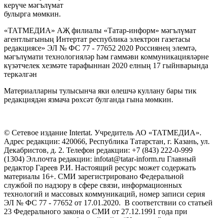
керүче мәгълүмат
булырга мөмкин.
«ТАТМЕДИА» АҖ филиалы «Татар-информ» мәгълүмат
агентлыгының Интертат республика электрон газетасы
редакциясе» ЭЛ № ФС 77 - 77652 2020 Россиянең элемтә,
мәгълүмати технологияләр һәм гаммәви коммуникацияләрне
күзәтчелек хезмәте тарафыннан 2020 елның 17 гыйнварында
теркәлгән
Материалларны тулысынча яки өлешчә куллану бары тик
редакциядән язмача рөхсәт булганда гына мөмкин.
© Сетевое издание Intertat. Учредитель АО «ТАТМЕДИА».
Адрес редакции: 420066, Республика Татарстан, г. Казань, ул.
Декабристов, д. 2. Телефон редакции: +7 (843) 222-0-999
(1304) Эл.почта редакции: infotat@tatar-inform.ru Главный
редактор Гареев Р.И. Настоящий ресурс может содержать
материалы 16+. СМИ зарегистрировано Федеральной
службой по надзору в сфере связи, информационных
технологий и массовых коммуникаций, номер записи серия
ЭЛ № ФС 77 - 77652 от 17.01.2020. В соответствии со статьей
23 Федерального закона о СМИ от 27.12.1991 года при