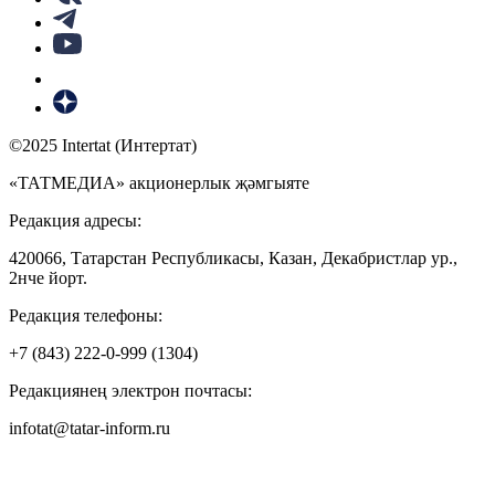
©2025 Intertat (Интертат)
«ТАТМЕДИА» акционерлык җәмгыяте
Редакция адресы:
420066, Татарстан Республикасы, Казан, Декабристлар ур.,
2нче йорт.
Редакция телефоны:
+7 (843) 222-0-999 (1304)
Редакциянең электрон почтасы:
infotat@tatar-inform.ru