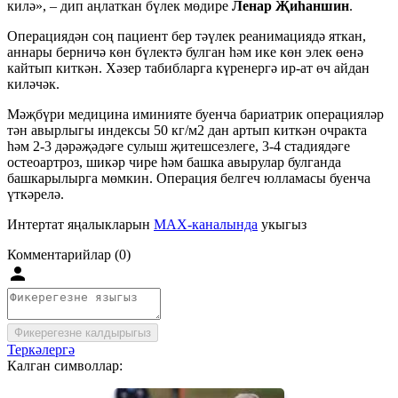
килә», – дип аңлаткан бүлек мөдире
Ленар Җиһаншин
.
Операциядән соң пациент бер тәүлек реанимациядә яткан,
аннары берничә көн бүлектә булган һәм ике көн элек өенә
кайтып киткән. Хәзер табибларга күренергә ир-ат өч айдан
киләчәк.
Мәҗбүри медицина иминияте буенча бариатрик операцияләр
тән авырлыгы индексы 50 кг/м2 дан артып киткән очракта
һәм 2-3 дәрәҗәдәге сулыш җитешсезлеге, 3-4 стадиядәге
остеоартроз, шикәр чире һәм башка авырулар булганда
башкарылырга мөмкин. Операция белгеч юлламасы буенча
үткәрелә.
Интертат яңалыкларын
MAX-каналында
укыгыз
Комментарийлар (0)
Фикерегезне калдырыгыз
Теркәлергә
Калган символлар: