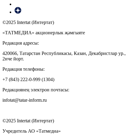
©2025 Intertat (Интертат)
«ТАТМЕДИА» акционерлык җәмгыяте
Редакция адресы:
420066, Татарстан Республикасы, Казан, Декабристлар ур.,
2нче йорт.
Редакция телефоны:
+7 (843) 222-0-999 (1304)
Редакциянең электрон почтасы:
infotat@tatar-inform.ru
©2025 Intertat (Интертат)
Учредитель АО «Татмедиа»