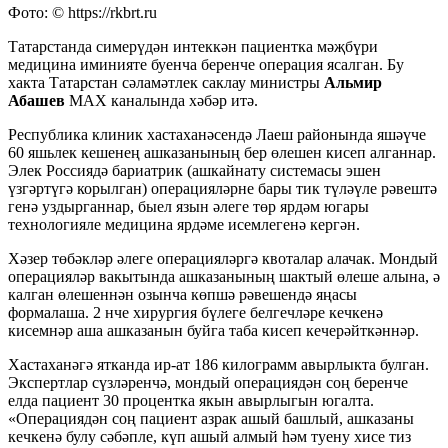
Фото: © https://rkbrt.ru
Татарстанда симерүдән интеккән пациентка мәҗбүри
медицина иминияте буенча беренче операция ясалган. Бу
хакта Татарстан сәламәтлек саклау министры
Альмир
Абашев
MAX каналында хәбәр итә.
Республика клиник хастаханәсендә Лаеш районында яшәүче
60 яшьлек кешенең ашказанының бер өлешен кисеп алганнар.
Элек Россиядә бариатрик (ашкайнату системасы эшен
үзгәртүгә корылган) операцияләрне бары тик түләүле рәвештә
генә уздырганнар, быел язын әлеге төр ярдәм югары
технологияле медицина ярдәме исемлегенә кергән.
Хәзер төбәкләр әлеге операцияләргә квоталар алачак. Мондый
операцияләр вакытында ашказанының шактый өлеше алына, ә
калган өлешеннән озынча көпшә рәвешендә яңасы
формалаша. 2 нче хирургия бүлеге белгечләре кечкенә
кисемнәр аша ашказанын буйга таба кисеп кечерәйткәннәр.
Хастаханәгә ятканда ир-ат 186 килограмм авырлыкта булган.
Экспертлар сүзләренчә, мондый операциядән соң беренче
елда пациент 30 процентка якын авырлыгын югалта.
«Операциядән соң пациент азрак ашый башлый, ашказаны
кечкенә булу сәбәпле, күп ашый алмый һәм туену хисе тиз