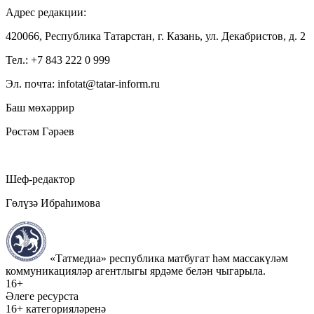
Адрес редакции:
420066, Республика Татарстан, г. Казань, ул. Декабристов, д. 2
Тел.: +7 843 222 0 999
Эл. почта: infotat@tatar-inform.ru
Баш мөхәррир
Рөстәм Гәрәев
Шеф-редактор
Гөлүзә Ибраһимова
«Татмедиа» республика матбугат һәм массакүләм
коммуникацияләр агентлыгы ярдәме белән чыгарыла.
16+
Әлеге ресурста
16+ категорияләренә