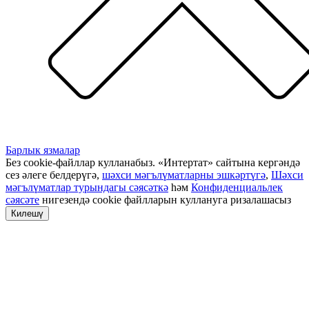
Барлык язмалар
Без cookie-файллар кулланабыз. «Интертат» сайтына кергәндә
сез әлеге белдерүгә,
шәхси мәгълүматларны эшкәртүгә
,
Шәхси
мәгълүматлар турындагы сәясәткә
һәм
Конфиденциальлек
сәясәте
нигезендә cookie файлларын куллануга ризалашасыз
Килешү