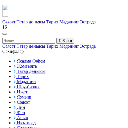
Сәясәт
Татар дөньясы
Тарих
Мәдәният
Эстрада
16+
Табарга
Сәясәт
Татар дөньясы
Тарих
Мәдәният
Эстрада
Сәхифәләр
Ясалма Фәһем
Җәмгыять
Татар дөньясы
Тарих
Мәдәният
Шоу-бизнес
Иҗат
Язмыш
Сәясәт
Дин
Фән
Авыл
Икътисад
Сәламәтлек