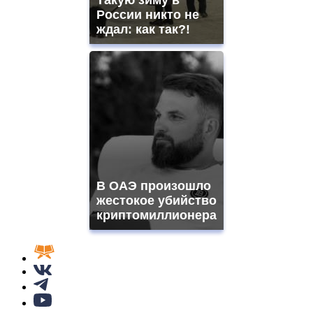
России никто не
ждал: как так?!
В ОАЭ произошло
жестокое убийство
криптомиллионера