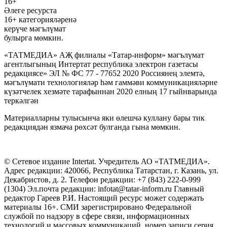
16+
Әлеге ресурста
16+ категорияләренә
керүче мәгълүмат
булырга мөмкин.
«ТАТМЕДИА» АҖ филиалы «Татар-информ» мәгълүмат
агентлыгының Интертат республика электрон газетасы
редакциясе» ЭЛ № ФС 77 - 77652 2020 Россиянең элемтә,
мәгълүмати технологияләр һәм гаммәви коммуникацияләрне
күзәтчелек хезмәте тарафыннан 2020 елның 17 гыйнварында
теркәлгән
Материалларны тулысынча яки өлешчә куллану бары тик
редакциядән язмача рөхсәт булганда гына мөмкин.
© Сетевое издание Intertat. Учредитель АО «ТАТМЕДИА».
Адрес редакции: 420066, Республика Татарстан, г. Казань, ул.
Декабристов, д. 2. Телефон редакции: +7 (843) 222-0-999
(1304) Эл.почта редакции: infotat@tatar-inform.ru Главный
редактор Гареев Р.И. Настоящий ресурс может содержать
материалы 16+. СМИ зарегистрировано Федеральной
службой по надзору в сфере связи, информационных
технологий и массовых коммуникаций, номер записи серия