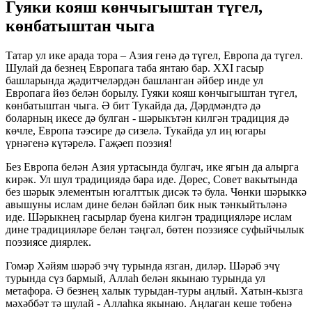
Гуяки кояш көнчыгыштан түгел,
көнбатыштан чыга
Татар ул ике арада тора – Азия генә дә түгел, Европа да түгел.
Шулай да безнең Европага таба янтаю бар. XXI гасыр
башларында җәдитчеләрдән башланган әйбер инде ул
Европага йөз белән борылу. Гуяки кояш көнчыгыштан түгел,
көнбатыштан чыга. Ә бит Тукайда да, Дәрдмәндтә дә
боларның икесе дә булган - шәрыкътән килгән традиция дә
көчле, Европа тәэсире дә сизелә. Тукайда ул иң югары
үрнәгенә күтәрелә. Гаҗәеп поэзия!
Без Европа белән Азия уртасында булгач, ике ягын да алырга
кирәк. Ул шул традициядә бара иде. Дөрес, Совет вакытында
без шәрык элементын югалттык дисәк тә була. Чөнки шәрыккә
авышуны ислам дине белән бәйләп бик нык тәнкыйтьләнә
иде. Шәрыкнең гасырлар буена килгән традицияләре ислам
дине традицияләре белән тәңгәл, бөтен поэзиясе суфыйчылык
поэзиясе диярлек.
Гомәр Хәйям шәрәб эчү турында язган, диләр. Шәрәб эчү
турында сүз бармый, Аллаһ белән якынаю турында ул
метафора. Ә безнең халык турыдан-туры аңлый. Хатын-кызга
мәхәббәт тә шулай - Аллаһка якынаю. Аңлаган кеше төбенә