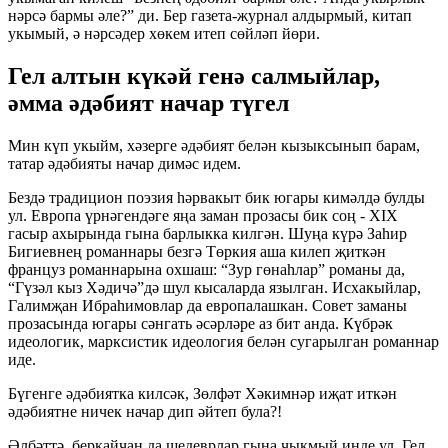
нәрсә бармы әле?” ди. Бер газета-журнал алдырмый, китап
укымый, ә нәрсәдер хөкем итеп сөйләп йөри.
Гел алтын күкәй генә салмыйлар,
әмма әдәбият начар түгел
Мин күп укыйм, хәзерге әдәбият белән кызыксынып барам,
татар әдәбияты начар димәс идем.
Бездә традицион поэзия һәрвакыт бик югары кимәлдә булды
ул. Европа үрнәгендәге яңа заман прозасы бик соң - XIX
гасыр ахырында гына барлыкка килгән. Шуңа күрә Заһир
Бигиевнең романнары безгә Төркия аша килеп җиткән
француз романнарына охшаш: “Зур гөнаһлар” романы да,
“Гүзәл кыз Хәдичә”дә шул кысаларда язылган. Исхакыйлар,
Галимҗан Ибраһимовлар да европалашкан. Совет заманы
прозасында югары сәнгать әсәрләре аз бит анда. Күбрәк
идеологик, марксистик идеология белән сугарылган романнар
иде.
Бүгенге әдәбиятка килсәк, Зөлфәт Хәкимнәр иҗат иткән
әдәбиятне ничек начар дип әйтеп була?!
Әлбәттә, беркайчан да шедеврлар гына чыкмый инде ул. Гел