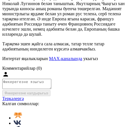
Николай Лугиинов белән таныштык. Якутларның Чыңгыз хан
турында киносы аның романы буенча төшерелгән. Мәдәният
министрлыгы ярдәме белән ул роман рус теленә, серб теленә
тәрҗемә ителгән. Ә инде Европа ягына карасак, француз
әдәбиятын Россиядә таныту өчен Франциянең Россиядәге
илчелеге эшли, немец әдәбияты белән дә, Европаның башка
илләрендә дә шулай.
Тәрҗемә эшен җайга сала алмасак, татар телле татар
әдәбиятының ниндилеген күрсәтә алмаячакбыз.
Интертат яңалыкларын
MAX-каналында
укыгыз
Комментарийлар (0)
Фикерегезне калдырыгыз
Теркәлергә
Калган символлар: