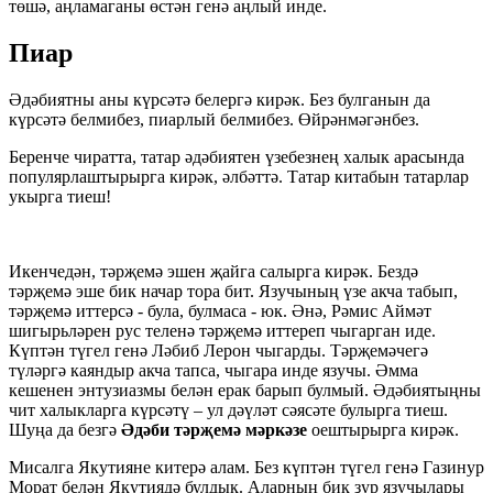
төшә, аңламаганы өстән генә аңлый инде.
Пиар
Әдәбиятны аны күрсәтә белергә кирәк. Без булганын да
күрсәтә белмибез, пиарлый белмибез. Өйрәнмәгәнбез.
Беренче чиратта, татар әдәбиятен үзебезнең халык арасында
популярлаштырырга кирәк, әлбәттә. Татар китабын татарлар
укырга тиеш!
Икенчедән, тәрҗемә эшен җайга салырга кирәк. Бездә
тәрҗемә эше бик начар тора бит. Язучының үзе акча табып,
тәрҗемә иттерсә - була, булмаса - юк. Әнә, Рәмис Аймәт
шигырьләрен рус теленә тәрҗемә иттереп чыгарган иде.
Күптән түгел генә Ләбиб Лерон чыгарды. Тәрҗемәчегә
түләргә каяндыр акча тапса, чыгара инде язучы. Әмма
кешенен энтузиазмы белән ерак барып булмый. Әдәбиятыңны
чит халыкларга күрсәтү – ул дәүләт сәясәте булырга тиеш.
Шуңа да безгә
Әдәби тәрҗемә мәркәзе
оештырырга кирәк.
Мисалга Якутияне китерә алам. Без күптән түгел генә Газинур
Морат белән Якутиядә булдык. Аларның бик зур язучылары