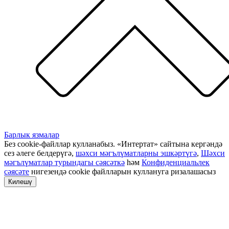
Барлык язмалар
Без cookie-файллар кулланабыз. «Интертат» сайтына кергәндә
сез әлеге белдерүгә,
шәхси мәгълүматларны эшкәртүгә
,
Шәхси
мәгълүматлар турындагы сәясәткә
һәм
Конфиденциальлек
сәясәте
нигезендә cookie файлларын куллануга ризалашасыз
Килешү