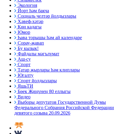
Экология
Йорт һәм бакча
Социаль челтәр йолдызлары
Хәвеф-хәтәр
Көн кадагы
Юмор
Һава торышы һәм ай календаре
Сорау-җавап
Бу кызык!
Файдалы мәгълүмат
Аш-су
Спорт
Татар җырлары һәм клиплары
Югалту
Спорт йолдызлары
ЯшьТИ
Бөек Җиңүнең 80 еллыгы
Видео
Выборы депутатов Государственной Думы
Федерального Собрания Российской Федерации
девятого созыва 20.09.2026