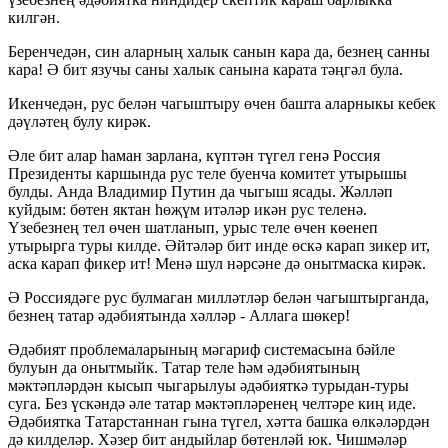
килгән.
Беренчедән, син аларның халык санын кара да, безнең санны
кара! Ә бит язучы саны халык санына карата тәңгәл була.
Икенчедән, рус белән чагыштыру өчен башта аларныкы кебек
дәүләтең булу кирәк.
Әле бит алар һаман зарлана, күптән түгел генә Россия
Президенты каршында рус теле буенча комитет утырышы
булды. Анда Владимир Путин да чыгыш ясады. Жәлләп
куйдым: бөтен яктан һөҗүм итәләр икән рус теленә.
Үзебезнең тел өчен шатланып, урыс теле өчен көенеп
утырырга туры килде. Әйтәләр бит инде өскә карап зикер ит,
аска карап фикер ит! Менә шул нәрсәне дә онытмаска кирәк.
Ә Россиядәге рус булмаган милләтләр белән чагыштырганда,
безнең татар әдәбиятында хәлләр - Аллага шөкер!
Әдәбият проблемаларының мәгариф системасына бәйле
булуын да онытмыйк. Татар теле һәм әдәбиятының
мәктәпләрдән кысып чыгарылуы әдәбияткә турыдан-туры
суга. Без үскәндә әле татар мәктәпләренең челтәре киң иде.
Әдәбиятка Татарстаннан гына түгел, хәтта башка өлкәләрдән
дә килделәр. Хәзер бит андыйлар бөтенләй юк. Чишмәләр