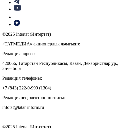
©2025 Intertat (Интертат)
«ТАТМЕДИА» акционерлык җәмгыяте
Редакция адресы:
420066, Татарстан Республикасы, Казан, Декабристлар ур.,
2нче йорт.
Редакция телефоны:
+7 (843) 222-0-999 (1304)
Редакциянең электрон почтасы:
infotat@tatar-inform.ru
©2025 Intertat (Интертат)