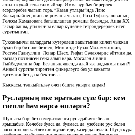
алтын күкәй генә салмыйлар. Әмма зур бәя бирерлек
әсәрләребез чыгып тора. “Казан утлары”нда Ләис
Зөлкәрнәйнең шигьри романы чыкты, Роза Туфитуллованың
Гөлсем Камаловага багышланган романы басылды. Анда ХХ
гасыр башы, утызынчы еллар күңелне тетрәндерерлек итеп
сурәтләнгән.
Туксанынчы еллардагы күтәрелеш вакытында килеп чыккан
буын бар бит әле безнең. Мин инде Рүзәл Мөхәммәтшин,
Рөстәм Галиуллин, Ленар Шәех, Рифат Сәлахләрне әйтмим дә,
кызлар поэзиясен генә алып кара. Мәсәлән Лилия
Гыйбадуллина бар. Без аның яшендә алай яза алдыкмы икән?!
Андый сурәтле тирәнтен фикерләүгә без ул вакытта
җитмәгәнбез дә кебек тоела.
Кыскасы, тәнкыйтьләү өчен башта укырга кирәк!
Русларның ике яраткан сүзе бар: кем
гаепле һәм нәрсә эшләргә?
Шунысы бар: без гомер-гомергә рус әдәбияте белән
ярышабыз. Көчебез булса да, булмаса да, үзебезне рус белән
чагыштырдык. Электән шулай иде, хәзер дә шулай. Шуңа күрә
үзебезнең әдәбиятка ниндидер скептик караш барлыкка