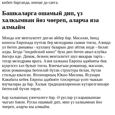
кибеп барганда, инеше дә саега.
Башкаларга ошамый дип, үз
халкымнан йөз чөереп, аларча яза
алмыйм
Монда әле менталитет дигән әйбер бар. Мәсәлән, һинд
киносы Европада пүчтәк бер мелодрама сыман тоела, Азиядә
ул бөтен дөньяны - куллану базарын дип әйтик инде - биләп
алды. Бездә “индийский кино” була дип бөтен авыл клубка
йөгерә иде. Димәк, безнең менталитет шул яккарак тарта -
татар мелодрама ярата. Азия халкына Европа әдәбияты бик
күңелсез хәл булып тоела. Көнчыгыш романнар, мәсәлән,
япон романнары бөтенләй бүтән структура белән, бүтән
стильдә язылган. Японнарның Юкио Мисима, Ясунари
Кавабата кебек Европа әдәбияте тәэсирендә үсеп чыккан
язучылары да бар. Халык традицияләреннән күтәрелгәннәре
бөтенләй бүтән төрле.
Һәр халыкның үзенчәлеге бар. Ә руслар үз карашыннан
чыгып бәяли. Руска ошамый дип, мин үз халкымнан йөз
чөереп, аларча яза алмыйм.