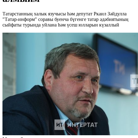
Татарстанның халык язучысы һәм депутат Ркаил Зәйдулла
"Татар-информ" соравы буенча бүгенге татар әдәбиятының
сыйфаты турында уйлана һәм үсеш юлларын күзаллый