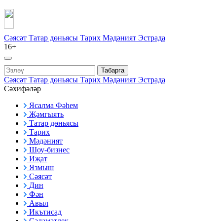
Сәясәт
Татар дөньясы
Тарих
Мәдәният
Эстрада
16+
Табарга
Сәясәт
Татар дөньясы
Тарих
Мәдәният
Эстрада
Сәхифәләр
Ясалма Фәһем
Җәмгыять
Татар дөньясы
Тарих
Мәдәният
Шоу-бизнес
Иҗат
Язмыш
Сәясәт
Дин
Фән
Авыл
Икътисад
Сәламәтлек