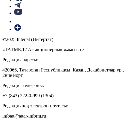
©2025 Intertat (Интертат)
«ТАТМЕДИА» акционерлык җәмгыяте
Редакция адресы:
420066, Татарстан Республикасы, Казан, Декабристлар ур.,
2нче йорт.
Редакция телефоны:
+7 (843) 222-0-999 (1304)
Редакциянең электрон почтасы:
infotat@tatar-inform.ru