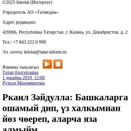
©2025 Intertat (Интертат)
Учредитель АО «Татмедиа»
Адрес редакции:
420066, Республика Татарстан, г. Казань, ул. Декабристов, д. 2
Тел.: +7 843 222 0 999
Эл. почта: infotat@tatar-inform.ru
Язманы тыңлагыз
Татар блогерлары
1 декабрь 2019 12:00
Рузилә Мөхәммәтова
Ркаил Зәйдулла: Башкаларга
ошамый дип, үз халкымнан
йөз чөереп, аларча яза
алмыйм