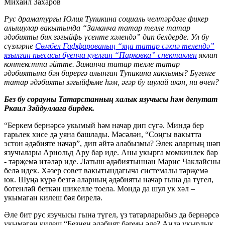
Михаил Захаров
Рус драматургы Юлия Тупикина социаль челтәрдәге фикер
алышулар вакытында “Заманча татар телле татар
әдәбияты бик зәгыйфь үсенте хәлендә” дип белдерде. Ул бу
сүзләрне
Сөмбел Гаффарованың “яңа татар сәхнә телендә”
язылган пьесасы буенча куелган “Парковка” спектаклен
яклап
контекстта әйтте. Заманча татар телле татар
әдәбиятына бәя бирергә алынган Тупикина хаклымы? Бүгенге
татар әдәбияты зәгыйфьме һәм, әгәр бу шулай икән, ни өчен?
Без бу сорауны Татарстанның халык язучысы һәм депутат
Ркаил Зәйдуллага бирдек.
“Беркем бернәрсә укымый һәм начар дип сүгә. Миндә бер
гарьлек хисе дә уяна башлады. Мәсәлән, “Соңгы вакытта
эстон әдәбияте начар”, дип әйтә алабызмы? Элек аларның шәп
язучылары Арнольд Ару бар иде. Аны укырга мөмкинлек бар
- тәрҗемә итәләр иде. Латыш әдәбиятыннан Марис Чаклайсны
белә идек. Хәзер совет вакытындагыча системалы тәрҗемә
юк. Шуңа күрә безгә аларның әдәбияты начар гына да түгел,
бөтенләй беткән шикелле тоела. Монда да шул ук хәл –
укымаган килеш бәя бирелә.
Әле бит рус язучысы гына түгел, үз татарларыбыз да бернәрсә
укымаган килеш “Безнең әдәбият бармы әле? Анда укырлык