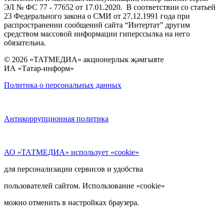
ЭЛ № ФС 77 - 77652 от 17.01.2020. В соответствии со статьей
23 Федерального закона о СМИ от 27.12.1991 года при
распространении сообщений сайта “Интертат” другим
средством массовой информации гиперссылка на него
обязательна.
© 2026 «ТАТМЕДИА» акционерлык җәмгыяте
ИА «Татар-информ»
Политика о персональных данных
Антикоррупционная политика
АО «ТАТМЕДИА» использует «cookie»
для персонализации сервисов и удобства
пользователей сайтом. Использование «cookie»
можно отменить в настройках браузера.