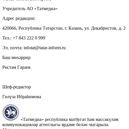
Учредитель АО «Татмедиа»
Адрес редакции:
420066, Республика Татарстан, г. Казань, ул. Декабристов, д. 2
Тел.: +7 843 222 0 999
Эл. почта: infotat@tatar-inform.ru
Баш мөхәррир
Рөстәм Гәрәев
Шеф-редактор
Гөлүзә Ибраһимова
«Татмедиа» республика матбугат һәм массакүләм
коммуникацияләр агентлыгы ярдәме белән чыгарыла.