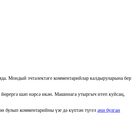
мда. Мондый эчтәлектәге комментарийлар калдыруларына бер
 йөрергә шәп нәрсә икән. Машинага утыргыч итеп куйсаң,
ән булып комментарийны үзе дә күптән түгел
әни булган