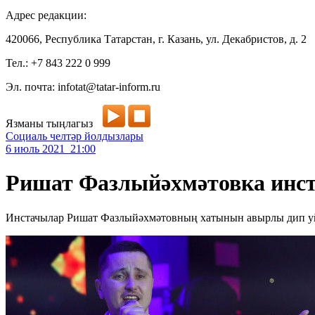
Адрес редакции:
420066, Республика Татарстан, г. Казань, ул. Декабристов, д. 2
Тел.: +7 843 222 0 999
Эл. почта: infotat@tatar-inform.ru
Язманы тыңлагыз
Социаль челтәр йолдызлары
6 июль 2021 21:00
Ришат Фазлыйәхмәтовка инста
Инстачылар Ришат Фазлыйәхмәтовның хатынын авырлы дип у