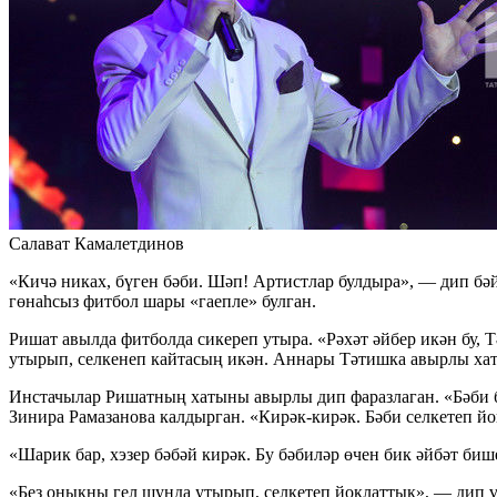
Салават Камалетдинов
«Кичә никах, бүген бәби. Шәп! Артистлар булдыра», — дип б
гөнаһсыз фитбол шары «гаепле» булган.
Ришат авылда фитболда сикереп утыра. «Рәхәт әйбер икән бу,
утырып, селкенеп кайтасың икән. Аннары Тәтишка авырлы хат
Инстачылар Ришатның хатыны авырлы дип фаразлаган. «Бәби б
Зинира Рамазанова калдырган. «Кирәк-кирәк. Бәби селкетеп йок
«Шарик бар, хэзер бәбәй кирәк. Бу бәбиләр өчен бик әйбәт биш
«Без оныкны гел шунда утырып, селкетеп йоклаттык», — дип ү