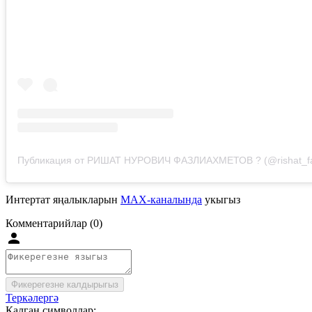
Интертат яңалыкларын
MAX-каналында
укыгыз
Комментарийлар (0)
Фикерегезне калдырыгыз
Теркәлергә
Калган символлар: