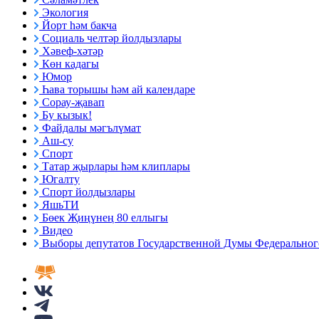
Экология
Йорт һәм бакча
Социаль челтәр йолдызлары
Хәвеф-хәтәр
Көн кадагы
Юмор
Һава торышы һәм ай календаре
Сорау-җавап
Бу кызык!
Файдалы мәгълүмат
Аш-су
Спорт
Татар җырлары һәм клиплары
Югалту
Спорт йолдызлары
ЯшьТИ
Бөек Җиңүнең 80 еллыгы
Видео
Выборы депутатов Государственной Думы Федерального