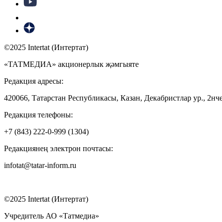
©2025 Intertat (Интертат)
«ТАТМЕДИА» акционерлык җәмгыяте
Редакция адресы:
420066, Татарстан Республикасы, Казан, Декабристлар ур., 2нче
Редакция телефоны:
+7 (843) 222-0-999 (1304)
Редакциянең электрон почтасы:
infotat@tatar-inform.ru
©2025 Intertat (Интертат)
Учредитель АО «Татмедиа»