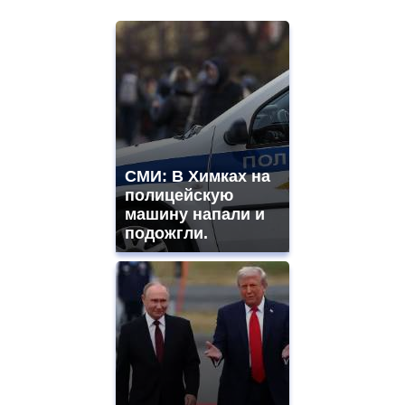
СМИ: В Химках на
полицейскую
машину напали и
подожгли.