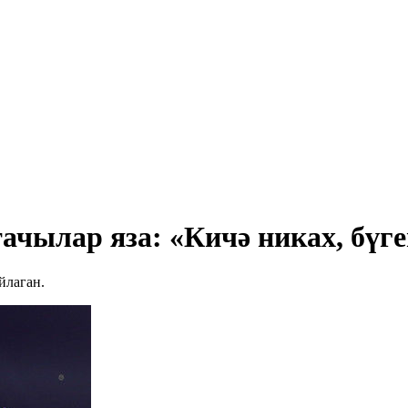
чылар яза: «Кичә никах, бүге
йлаган.