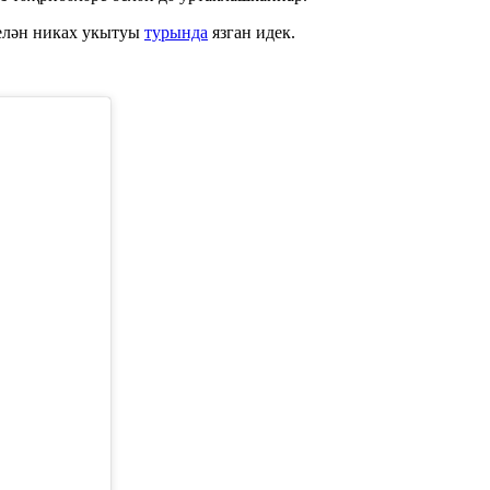
елән никах укытуы
турында
язган идек.