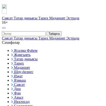
Сәясәт
Татар дөньясы
Тарих
Мәдәният
Эстрада
16+
Табарга
Сәясәт
Татар дөньясы
Тарих
Мәдәният
Эстрада
Сәхифәләр
Ясалма Фәһем
Җәмгыять
Татар дөньясы
Тарих
Мәдәният
Шоу-бизнес
Иҗат
Язмыш
Сәясәт
Дин
Фән
Авыл
Икътисад
Сәламәтлек