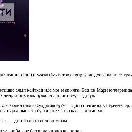
әйләнгәннәр Ришат Фазлыйәхмәтовка виртуаль дуслары инстагра
 Тәтишка алып кайткан иде моны авылга. Безнең Мари юлларында
ыннарга бик нык булыша дип әйтте», — ди ул.
улачагына ишарә булдымы бу?» — дип сораганнар. Беренчеләрд
латырга шәп туп бу, кирәге чыгачак», — дигән ул.
ек», — дип язган икенче инстачы.
з тәҗрибәләре белән дә уртаклашканнар.