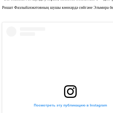
Ришат Фазлыйәхмәтовның шушы көннәрдә сөйгәне Эльмира б
Посмотреть эту публикацию в Instagram