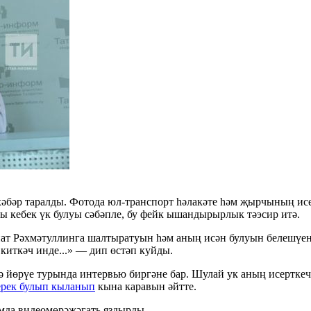
әбәр таралды. Фотода юл-транспорт һәлакәте һәм җырчының исе
ы кебек үк булуы сәбәпле, бу фейк ышандырырлык тәэсир итә.
нат Рәхмәтуллинга шалтыратуын һәм аның исән булуын белешүен ә
киткәч инде...» — дип өстәп куйды.
ә йөрүе турында интервью биргәне бар. Шулай ук аның исерткеч
рек булып кыланып
кына каравын әйтте.
амда видеомөрәҗәгать яздырды.