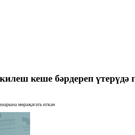
килеш кеше бәрдереп үтерүдә г
аннарына мөрәҗәгать иткән