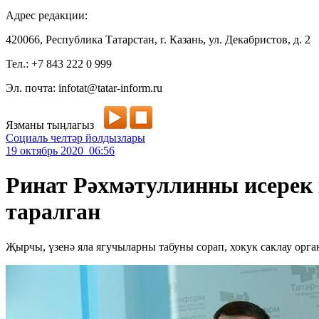
Адрес редакции:
420066, Республика Татарстан, г. Казань, ул. Декабристов, д. 2
Тел.: +7 843 222 0 999
Эл. почта: infotat@tatar-inform.ru
Язманы тыңлагыз
Социаль челтәр йолдызлары
19 октябрь 2020 06:56
Ринат Рәхмәтуллинны исерек 
таралган
Җырчы, үзенә яла ягучыларны табуны сорап, хокук саклау орг