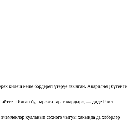
рек килеш кеше бәрдереп үтерүе язылган. Авариянең бүгенге
йтте. «Ялган бу, нәрсәгә тараталардыр», — диде Раил
 эчемлекләр кулланып сәхнәгә чыгуы хакында да хәбәрләр