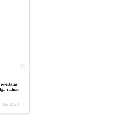
ews.tatar
garradiosi
Окт 2020 в 1:31 PDT