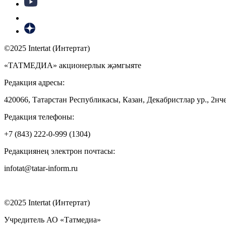
©2025 Intertat (Интертат)
«ТАТМЕДИА» акционерлык җәмгыяте
Редакция адресы:
420066, Татарстан Республикасы, Казан, Декабристлар ур., 2нче
Редакция телефоны:
+7 (843) 222-0-999 (1304)
Редакциянең электрон почтасы:
infotat@tatar-inform.ru
©2025 Intertat (Интертат)
Учредитель АО «Татмедиа»