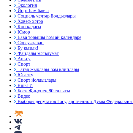
Экология
Йорт һәм бакча
Социаль челтәр йолдызлары
Хәвеф-хәтәр
Көн кадагы
Юмор
Һава торышы һәм ай календаре
Сорау-җавап
Бу кызык!
Файдалы мәгълүмат
Аш-су
Спорт
Татар җырлары һәм клиплары
Югалту
Спорт йолдызлары
ЯшьТИ
Бөек Җиңүнең 80 еллыгы
Видео
Выборы депутатов Государственной Думы Федерального