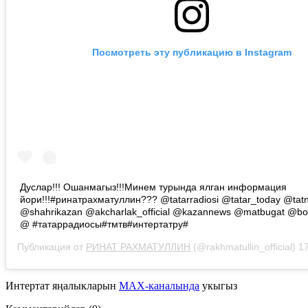
Посмотреть эту публикацию в Instagram
Дуслар!!! Ошанмагыз!!!Минем турында ялган информация
йори!!!#ринатрахматуллин??? @tatarradiosi @tatar_today @tatn
@shahrikazan @akcharlak_official @kazannews @matbugat @bol
@ #татаррадиосы#тмтв#интертатру#
Публикация от
РИНАТ РАХМАТУЛЛИН
(@rakhmatullin_official)
17 
Интертат яңалыкларын
MAX-каналында
укыгыз