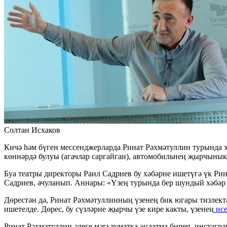
Солтан Исхаков
Кичә һәм бүген мессенджерларда Ринат Рәхмәтуллин турында х
көннәрдә булуы (агачлар саргайган), автомобильнең җырчынык
Буа театры директоры Раил Садриев бу хәбәрне ишетүгә үк Ри
Садриев, ачуланып. Аннары: «Үзең турында бер шундый хәбәр 
Дөрестән дә, Ринат Рәхмәтуллинның үзенең бик югары тизлект
ишетелде. Дөрес, бу сүзләрне җырчы үзе кире какты, үзенең
исе
Ринат Рәхмәтуллин әлеге мәгьлүматка аңлатма биреп, инстагр