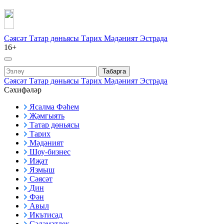
Сәясәт
Татар дөньясы
Тарих
Мәдәният
Эстрада
16+
Табарга
Сәясәт
Татар дөньясы
Тарих
Мәдәният
Эстрада
Сәхифәләр
Ясалма Фәһем
Җәмгыять
Татар дөньясы
Тарих
Мәдәният
Шоу-бизнес
Иҗат
Язмыш
Сәясәт
Дин
Фән
Авыл
Икътисад
Сәламәтлек