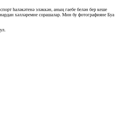
порт һаләкәтенә эләккән, аның гаебе белән бер кеше
ннардан хәлләремне сорашалар. Мин бу фотографияне Буа
 ул.