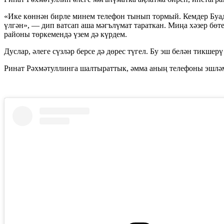
«Ике көннән бирле минем телефон тынып тормый. Кемдер Буада
үлгән», — дип ватсап аша мәгълүмат тараткан. Миңа хәзер бө
районы төркемендә үзем дә күрдем.
Дуслар, әлеге сүзләр берсе дә дөрес түгел. Бу эш белән тикше
Ринат Рәхмәтуллинга шалтыраттык, әмма аның телефоны эшлә