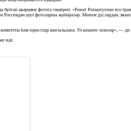
 булган аварияне фотога төшереп: «Ринат Рәхмәтуллин юл-транс
тен Россиядән шул фотоларны җибәрәләр. Минем дуслардан, якы
рү комитеты һәм юристлар шөгыльләнә. Ул кешене эзлиләр», — ди
ми иде.