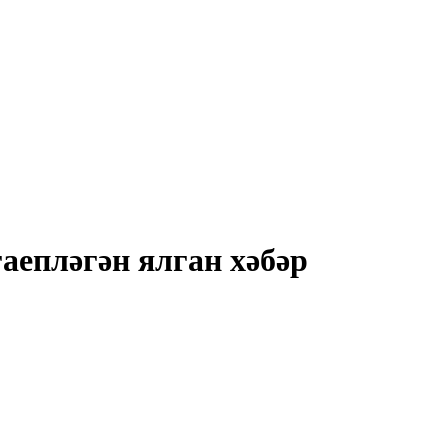
аепләгән ялган хәбәр