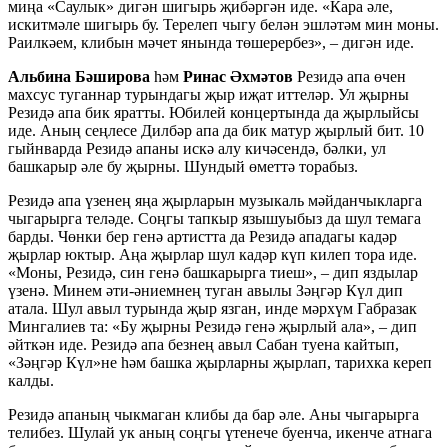
миңа «Саулык» дигән шигырь җибәргән иде. «Кара әле,
искитмәле шигырь бу. Терелеп чыгу белән эшләтәм мин моны.
Раилкәем, клибын мәчет янында төшерербез», – дигән иде.
Альбина Бәширова
һәм
Ринас Әхмәтов
Резидә апа өчен
махсус туганнар турындагы җыр иҗат иттеләр. Ул җырны
Резидә апа бик яратты. Юбилей концертында да җырлыйсы
иде. Аның сеңлесе Дилбәр апа да бик матур җырлый бит. 10
гыйнварда Резидә апаны искә алу кичәсендә, бәлки, ул
башкарыр әле бу җырны. Шундый өметтә торабыз.
Резидә апа үзенең яңа җырларын музыкаль мәйданчыкларга
чыгарырга теләде. Соңгы тапкыр язышуыбыз да шул темага
барды. Чөнки бер генә артистта да Резидә ападагы кадәр
җырлар юктыр. Аңа җырлар шул кадәр күп килеп тора иде.
«Моны, Резидә, син генә башкарырга тиеш», – дип яздылар
үзенә. Минем әти-әниемнең туган авылы Зәңгәр Күл дип
атала. Шул авыл турында җыр язган, инде мәрхүм Габразак
Мингалиев та: «Бу җырны Резидә генә җырлый ала», – дип
әйткән иде. Резидә апа безнең авыл Сабан туена кайтып,
«Зәңгәр Күл»не һәм башка җырларны җырлап, тарихка кереп
калды.
Резидә апаның чыкмаган клибы да бар әле. Аны чыгарырга
телибез. Шулай ук аның соңгы үтенече буенча, икенче атнага