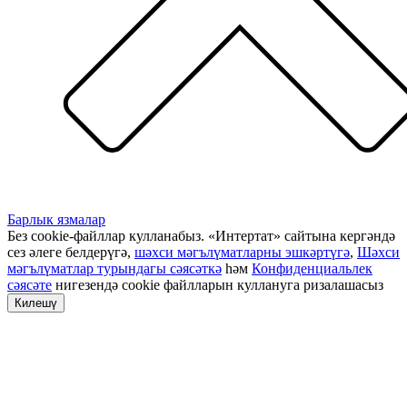
Барлык язмалар
Без cookie-файллар кулланабыз. «Интертат» сайтына кергәндә
сез әлеге белдерүгә,
шәхси мәгълүматларны эшкәртүгә
,
Шәхси
мәгълүматлар турындагы сәясәткә
һәм
Конфиденциальлек
сәясәте
нигезендә cookie файлларын куллануга ризалашасыз
Килешү