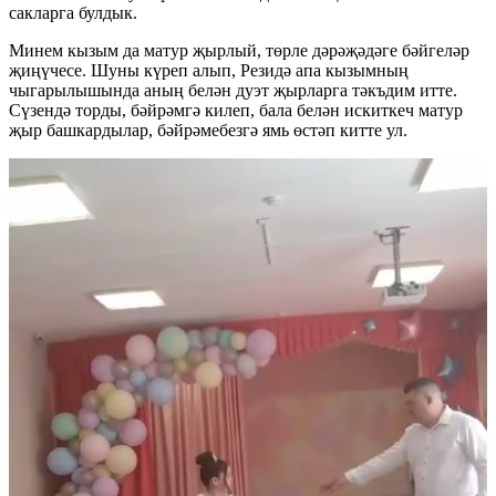
сакларга булдык.
Минем кызым да матур җырлый, төрле дәрәҗәдәге бәйгеләр
җиңүчесе. Шуны күреп алып, Резидә апа кызымның
чыгарылышында аның белән дуэт җырларга тәкъдим итте.
Сүзендә торды, бәйрәмгә килеп, бала белән искиткеч матур
җыр башкардылар, бәйрәмебезгә ямь өстәп китте ул.