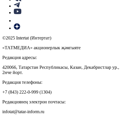
©2025 Intertat (Интертат)
«ТАТМЕДИА» акционерлык җәмгыяте
Редакция адресы:
420066, Татарстан Республикасы, Казан, Декабристлар ур.,
2нче йорт.
Редакция телефоны:
+7 (843) 222-0-999 (1304)
Редакциянең электрон почтасы:
infotat@tatar-inform.ru