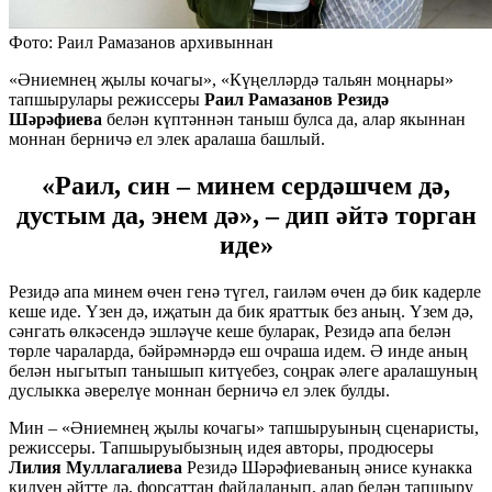
Фото: Раил Рамазанов архивыннан
«Әниемнең җылы кочагы», «Күңелләрдә тальян моңнары»
тапшырулары режиссеры
Раил Рамазанов Резидә
Шәрәфиева
белән күптәннән таныш булса да, алар якыннан
моннан берничә ел элек аралаша башлый.
«Раил, син – минем сердәшчем дә,
дустым да, энем дә», – дип әйтә торган
иде»
Резидә апа минем өчен генә түгел, гаиләм өчен дә бик кадерле
кеше иде. Үзен дә, иҗатын да бик яраттык без аның. Үзем дә,
сәнгать өлкәсендә эшләүче кеше буларак, Резидә апа белән
төрле чараларда, бәйрәмнәрдә еш очраша идем. Ә инде аның
белән ныгытып танышып китүебез, соңрак әлеге аралашуның
дуслыкка әверелүе моннан берничә ел элек булды.
Мин – «Әниемнең җылы кочагы» тапшыруының сценаристы,
режиссеры. Тапшыруыбызның идея авторы, продюсеры
Лилия Муллагалиева
Резидә Шәрәфиеваның әнисе кунакка
килүен әйтте дә, форсаттан файдаланып, алар белән тапшыру