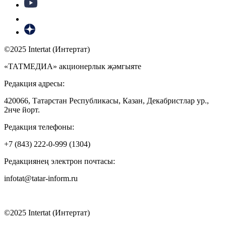
©2025 Intertat (Интертат)
«ТАТМЕДИА» акционерлык җәмгыяте
Редакция адресы:
420066, Татарстан Республикасы, Казан, Декабристлар ур.,
2нче йорт.
Редакция телефоны:
+7 (843) 222-0-999 (1304)
Редакциянең электрон почтасы:
infotat@tatar-inform.ru
©2025 Intertat (Интертат)