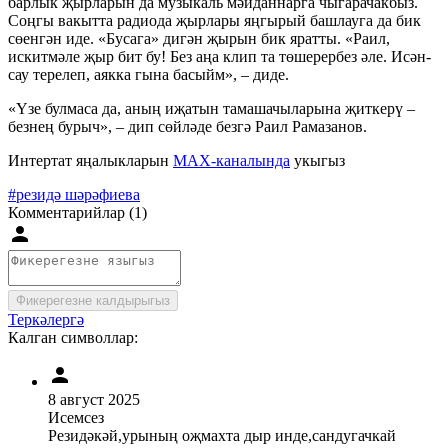
барлык җырларын да музыкаль мәйданнарга чыгарачакбыз.
Соңгы вакытта радиода җырлары яңгырый башлауга да бик
сөенгән иде. «Бусага» дигән җырын бик яратты. «Раил,
искитмәле җыр бит бу! Без аңа клип та төшерербез әле. Исән-
сау терелеп, аякка гына басыйм», – диде.
«Үзе булмаса да, аның иҗатын тамашачыларына җиткерү –
безнең бурыч», – дип сөйләде безгә Раил Рамазанов.
Интертат яңалыкларын
MAX-каналында
укыгыз
#резидә шәрәфиева
Комментарийлар (1)
Фикерегезне калдырыгыз
Теркәлергә
Калган символлар:
8 август 2025
Исемсез
Резидәкәй,урының оҗмахта дыр инде,сандугачкай