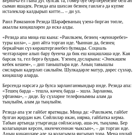
Берничә ел гына дус булсак та, гомер буе бер-беребезне белгән
сыман яшәдек. Резидә апа шәхсән безнең гаиләгә дә күпме
истәлекләр калдырып китте... – ди ул.
Раил Рамазанов Резидә Шәрәфеваның үзенә биргән төпле,
акыллы киңәшләрен дә искә алды.
«Резидә апа миңа еш кына: «Раилкәем, безнең «җеннәребез»
туры килә», – дип әйтә торган иде. Чыннан да, безнең
беркайчан сүз көрәштергәнебез булмады. Социаль
челтәрләрне алып бару буенча да бик еш киңәшләшә иде. Кая
барсак та, гел бергә булдык. Үзенең дусларына: «Энекәшем
кебек кешем», – дип таныштыра иде. Аның тавышлы
смсларын кадерләп саклыйм. Шулкадәрле матур, дөрес сүзләр,
киңәшләр аларда.
Берсендә нәрсәгә дә булса зарланганмындыр инде. Резидә апа:
«Тешең барда – тешлә, көчең барда – эшлә. Зарланма,
уфтанма», – диде. Бу сүзләрне телефонымны алам да
тыңлыйм, алам да тыңлыйм.
Резидә апа үзе гайбәт яратмады. Миңа да: «Раилкәем, гайбәт
булган җирдән кач. Сөйлиләр икән, иярмә, гайбәткә кермә.
Табын артында утырганда сөйләсәләр, аша-эч, тыңлама. Бер
колагыңнан керсен, икенчесеннән чыксын», – ди торган иде.
Аның киңәшләре әле дә колагымда яңгырап тора. Менә шулай