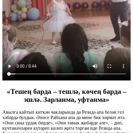
«Тешең барда – тешлә, көчең барда –
эшлә. Зарланма, уфтанма»
Авылга кайтып киткән чакларында да Резидә апа белән гел
хәбәрдә булдык. Әнисе Рәйхана апа да мине бик хөрмәт итә.
«Әни сиңа үрдәк бирде», «Әни тавык җибәрде әле», – дип,
күчтәнәчләрен күтәреп килеп җитә торган иде Резидә апа.