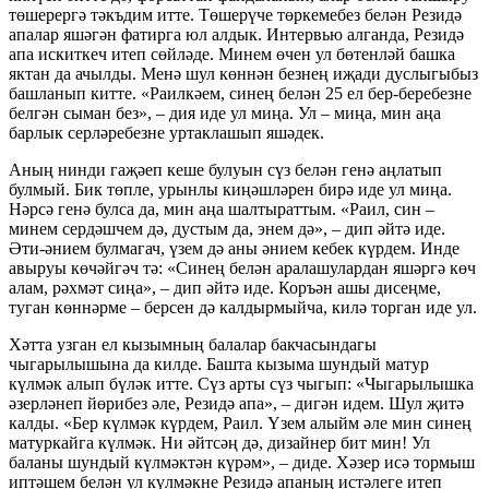
төшерергә тәкъдим итте. Төшерүче төркемебез белән Резидә
апалар яшәгән фатирга юл алдык. Интервью алганда, Резидә
апа искиткеч итеп сөйләде. Минем өчен ул бөтенләй башка
яктан да ачылды. Менә шул көннән безнең иҗади дуслыгыбыз
башланып китте. «Раилкәем, синең белән 25 ел бер-беребезне
белгән сыман без», – дия иде ул миңа. Ул – миңа, мин аңа
барлык серләребезне уртаклашып яшәдек.
Аның нинди гаҗәеп кеше булуын сүз белән генә аңлатып
булмый. Бик төпле, урынлы киңәшләрен бирә иде ул миңа.
Нәрсә генә булса да, мин аңа шалтыраттым. «Раил, син –
минем сердәшчем дә, дустым да, энем дә», – дип әйтә иде.
Әти-әнием булмагач, үзем дә аны әнием кебек күрдем. Инде
авыруы көчәйгәч тә: «Синең белән аралашулардан яшәргә көч
алам, рәхмәт сиңа», – дип әйтә иде. Коръән ашы дисеңме,
туган көннәрме – берсен дә калдырмыйча, килә торган иде ул.
Хәтта узган ел кызымның балалар бакчасындагы
чыгарылышына да килде. Башта кызыма шундый матур
күлмәк алып бүләк итте. Сүз арты сүз чыгып: «Чыгарылышка
әзерләнеп йөрибез әле, Резидә апа», – дигән идем. Шул җитә
калды. «Бер күлмәк күрдем, Раил. Үзем алыйм әле мин синең
матуркайга күлмәк. Ни әйтсәң дә, дизайнер бит мин! Ул
баланы шундый күлмәктән күрәм», – диде. Хәзер исә тормыш
иптәшем белән ул күлмәкне Резидә апаның истәлеге итеп