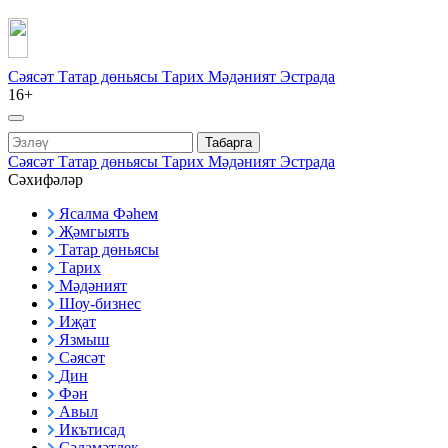
Сәясәт
Татар дөньясы
Тарих
Мәдәният
Эстрада
16+
Табарга
Сәясәт
Татар дөньясы
Тарих
Мәдәният
Эстрада
Сәхифәләр
Ясалма Фәһем
Җәмгыять
Татар дөньясы
Тарих
Мәдәният
Шоу-бизнес
Иҗат
Язмыш
Сәясәт
Дин
Фән
Авыл
Икътисад
Сәламәтлек