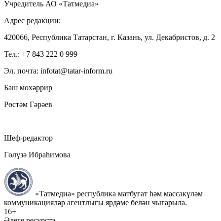
Учредитель АО «Татмедиа»
Адрес редакции:
420066, Республика Татарстан, г. Казань, ул. Декабристов, д. 2
Тел.: +7 843 222 0 999
Эл. почта: infotat@tatar-inform.ru
Баш мөхәррир
Рөстәм Гәрәев
Шеф-редактор
Гөлүзә Ибраһимова
«Татмедиа» республика матбугат һәм массакүләм
коммуникацияләр агентлыгы ярдәме белән чыгарыла.
16+
Әлеге ресурста