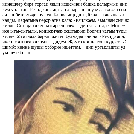
киңәшләр бирә торган якын кешемнән башка калырмын дип
кем уйлаган. Резидә апа җитди авырганын үзе дә төгәл генә
аңлап бетермәде шул ул. Башка чир дип уйлады, тавышсыз
калды. Вафатына берәр атна кала: «Раилкәем, авылдан әни дә
килде. Син дә килеп китәрсең әле», – дип язган иде. Минем
исә ыгы-зыгылы, концертлар оештырып йөргән чагым туры
килде. Ул атнада барып җитеп булмады янына. «Резидә апа,
икенче атнага киләм», – дидем. Җомга көнне төш күрдем. Ә
шимбә көнне шушы хәбәрне ишеттем, – дип уртаклашты ул
үкенече белән.