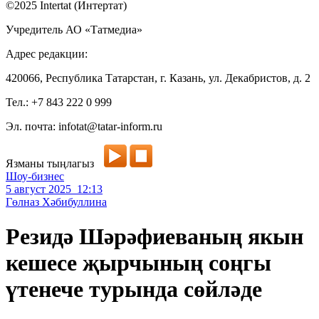
©2025 Intertat (Интертат)
Учредитель АО «Татмедиа»
Адрес редакции:
420066, Республика Татарстан, г. Казань, ул. Декабристов, д. 2
Тел.: +7 843 222 0 999
Эл. почта: infotat@tatar-inform.ru
Язманы тыңлагыз
Шоу-бизнес
5 август 2025 12:13
Гөлназ Хәбибуллина
Резидә Шәрәфиеваның якын
кешесе җырчының соңгы
үтенече турында сөйләде