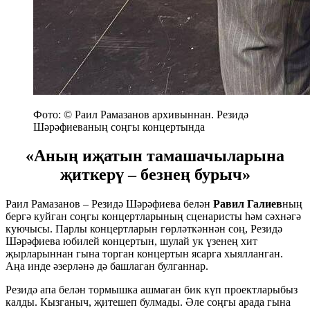
Фото: © Раил Рамазанов архивыннан. Резидә
Шәрәфиеваның соңгы концертында
«Аның иҗатын тамашачыларына
җиткерү – безнең бурыч»
Раил Рамазанов – Резидә Шәрәфиева белән
Равил Галиев
ның
бергә куйган соңгы концертларының сценаристы һәм сәхнәгә
куючысы. Парлы концертларын гөрләткәннән соң, Резидә
Шәрәфиева юбилей концертын, шулай ук үзенең хит
җырларыннан гына торган концертын ясарга хыялланган.
Аңа инде әзерләнә дә башлаган булганнар.
Резидә апа белән тормышка ашмаган бик күп проектларыбыз
калды. Кызганыч, җитешеп булмады. Әле соңгы арада гына