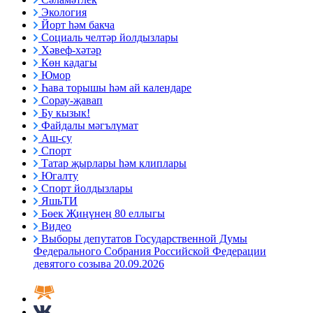
Экология
Йорт һәм бакча
Социаль челтәр йолдызлары
Хәвеф-хәтәр
Көн кадагы
Юмор
Һава торышы һәм ай календаре
Сорау-җавап
Бу кызык!
Файдалы мәгълүмат
Аш-су
Спорт
Татар җырлары һәм клиплары
Югалту
Спорт йолдызлары
ЯшьТИ
Бөек Җиңүнең 80 еллыгы
Видео
Выборы депутатов Государственной Думы
Федерального Собрания Российской Федерации
девятого созыва 20.09.2026