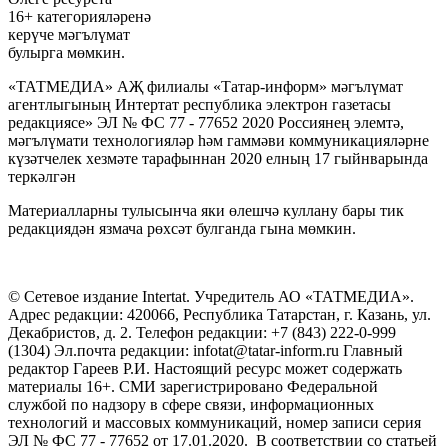
16+ категорияләренә
керүче мәгълүмат
булырга мөмкин.
«ТАТМЕДИА» АҖ филиалы «Татар-информ» мәгълүмат
агентлыгының Интертат республика электрон газетасы
редакциясе» ЭЛ № ФС 77 - 77652 2020 Россиянең элемтә,
мәгълүмати технологияләр һәм гаммәви коммуникацияләрне
күзәтчелек хезмәте тарафыннан 2020 елның 17 гыйнварында
теркәлгән
Материалларны тулысынча яки өлешчә куллану бары тик
редакциядән язмача рөхсәт булганда гына мөмкин.
© Сетевое издание Intertat. Учредитель АО «ТАТМЕДИА».
Адрес редакции: 420066, Республика Татарстан, г. Казань, ул.
Декабристов, д. 2. Телефон редакции: +7 (843) 222-0-999
(1304) Эл.почта редакции: infotat@tatar-inform.ru Главный
редактор Гареев Р.И. Настоящий ресурс может содержать
материалы 16+. СМИ зарегистрировано Федеральной
службой по надзору в сфере связи, информационных
технологий и массовых коммуникаций, номер записи серия
ЭЛ № ФС 77 - 77652 от 17.01.2020. В соответствии со статьей