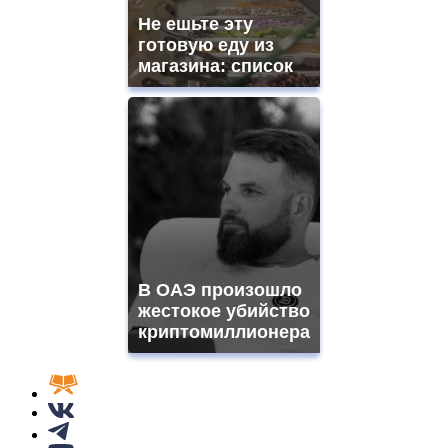
Не ешьте эту
готовую еду из
магазина: список
В ОАЭ произошло
жестокое убийство
криптомиллионера