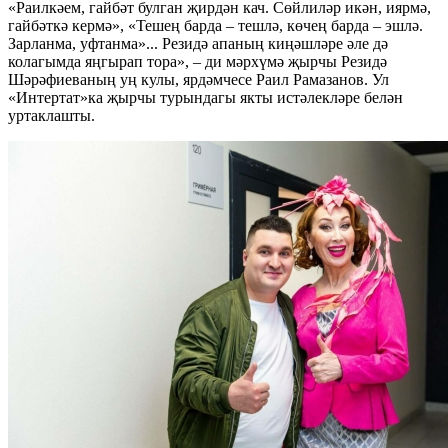
«Раилкәем, гайбәт булган җирдән кач. Сөйлиләр икән, иярмә,
гайбәткә кермә», «Тешең барда – тешлә, көчең барда – эшлә.
Зарланма, уфтанма»... Резидә апаның киңәшләре әле дә
колагымда яңгырап тора», – ди мәрхүмә җырчы Резидә
Шәрәфиеваның уң кулы, ярдәмчесе Раил Рамазанов. Ул
«Интертат»ка җырчы турындагы якты истәлекләре белән
уртаклашты.