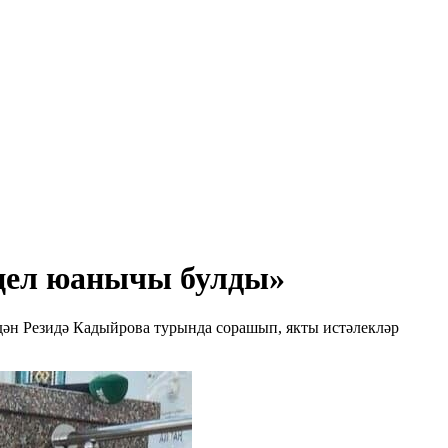
үңел юанычы булды»
дән Резидә Кадыйрова турында сорашып, якты истәлекләр