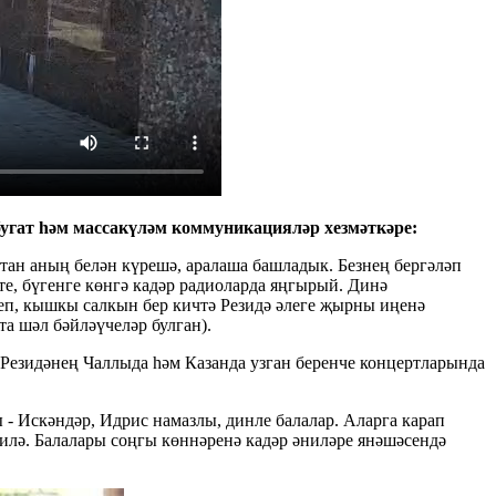
бугат һәм массакүләм коммуникацияләр хезмәткәре:
ан аның белән күрешә, аралаша башладык. Безнең бергәләп
, бүгенге көнгә кадәр радиоларда яңгырый. Динә
еп, кышкы салкын бер кичтә Резидә әлеге җырны иңенә
та шәл бәйләүчеләр булган).
 Резидәнең Чаллыда һәм Казанда узган беренче концертларында
 - Искәндәр, Идрис намазлы, динле балалар. Аларга карап
килә. Балалары соңгы көннәренә кадәр әниләре янәшәсендә