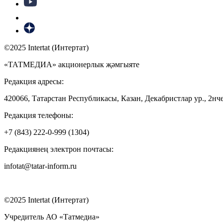
©2025 Intertat (Интертат)
«ТАТМЕДИА» акционерлык җәмгыяте
Редакция адресы:
420066, Татарстан Республикасы, Казан, Декабристлар ур., 2нче
Редакция телефоны:
+7 (843) 222-0-999 (1304)
Редакциянең электрон почтасы:
infotat@tatar-inform.ru
©2025 Intertat (Интертат)
Учредитель АО «Татмедиа»