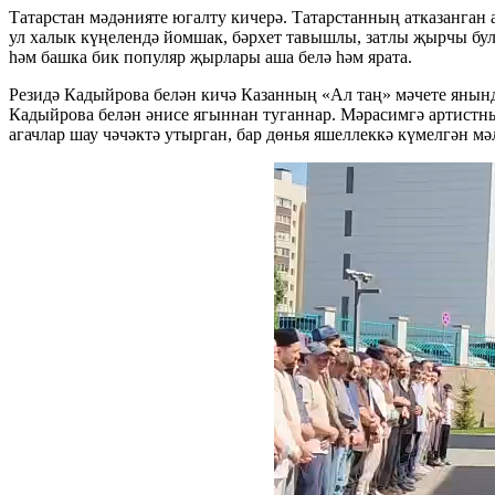
Татарстан мәдәнияте югалту кичерә. Татарстанның атказанган 
ул халык күңелендә йомшак, бәрхет тавышлы, затлы җырчы б
һәм башка бик популяр җырлары аша белә һәм ярата.
Резидә Кадыйрова белән кичә Казанның «Ал таң» мәчете янын
Кадыйрова белән әнисе ягыннан туганнар. Мәрасимгә артистн
агачлар шау чәчәктә утырган, бар дөнья яшеллеккә күмелгән мә