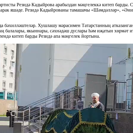
артисты Резидә Кадыйрова арабыздан мәңгелеккә китеп барды. С
уларак яшәде. Резидә Кадыйрованы тамашачы «Шәмдәлләр», «Ән
да бәхилләштеләр. Хушлашу мәрасимен Татарстанның атказанга
ың балалары, якыннары, сәхнәдәш дуслары һәм иҗатын хөрмәт и
лендә китеп барды Резидә апа мәңгелек йортына.