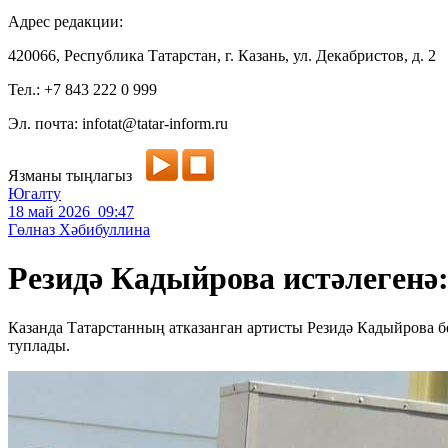
Адрес редакции:
420066, Республика Татарстан, г. Казань, ул. Декабристов, д. 2
Тел.: +7 843 222 0 999
Эл. почта: infotat@tatar-inform.ru
Язманы тыңлагыз
Югалту
18 май 2026 09:47
Гөлназ Хәбибуллина
Резидә Кадыйрова истәлеген
Казанда Татарстанның атказанган артисты Резидә Кадыйрова 
туплады.