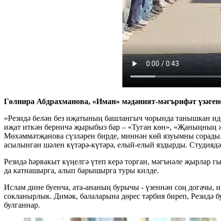
Гөлнира Абдрахманова, «Иман» мәдәният-мәгърифәт үзәгене
«Резидә белән без иҗатының башлангыч чорында танышкан иде
иҗат иткән берничә җырыбыз бар – «Туган көн», «Җаныңның җ
Мөхәммәтҗанова сүзләрен бирде, миннән көй язуымны сорады. 
асылынган шәлен күтәрә-күтәрә, елый-елый яздырды. Студиядә м
Резидә һәрвакыт күңелгә үтеп керә торган, мәгънәле җырлар г
да катнашырга, алып барышырга туры килде.
Ислам дине буенча, ата-ананың бурычы - үзеннән соң догачы, 
сокланырлык. Димәк, балаларына дөрес тәрбия биреп, Резидә б
булганнар.