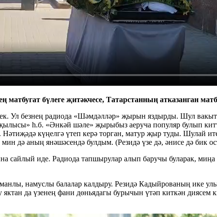
ң матбугат бүлеге җитәкчесе, Татарстанның атказанган мат
к. Ул безнең радиода «Шәмдәлләр» җырын яздырды. Шул вакытт
ылысы» һ.б. «Әнкәй шәле» җырыбыз аеруча популяр булып китте
Нәтиҗәдә күңелгә үтеп керә торган, матур җыр туды. Шулай ит
ин дә аның янәшәсендә булдым. (Резидә үзе дә, әнисе дә бик ос
ына сайлый иде. Радиода тапшырулар алып баручы буларак, миңа
иманлы, намуслы балалар калдыру. Резидә Кадыйрованың ике улы
у яктан да үзенең фани дөньядагы бурычын үтәп киткән диясем 