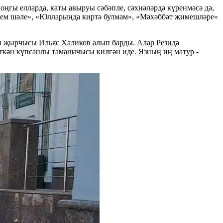
оңгы елларда, каты авыруы сәбәпле, сәхнәләрдә күренмәсә дә,
ием шәле», «Юлларыңда киртә булмам», «Мәхәббәт җимешләре»
н җырчысы Ильяс Халиков алып барды. Алар Резидә
ткән күпсанлы тамашачысы килгән иде. Язның иң матур -