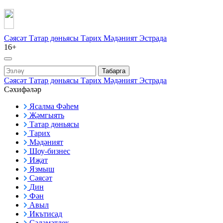
Сәясәт
Татар дөньясы
Тарих
Мәдәният
Эстрада
16+
Табарга
Сәясәт
Татар дөньясы
Тарих
Мәдәният
Эстрада
Сәхифәләр
Ясалма Фәһем
Җәмгыять
Татар дөньясы
Тарих
Мәдәният
Шоу-бизнес
Иҗат
Язмыш
Сәясәт
Дин
Фән
Авыл
Икътисад
Сәламәтлек