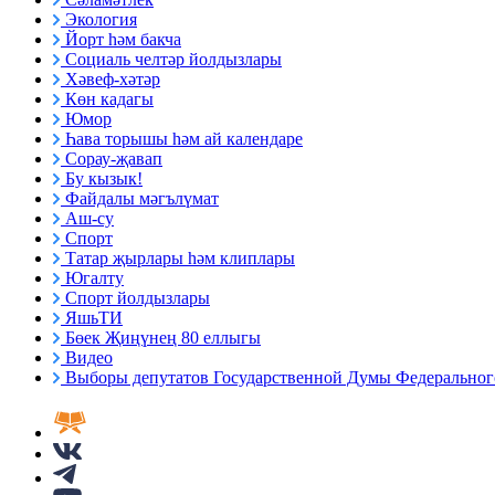
Экология
Йорт һәм бакча
Социаль челтәр йолдызлары
Хәвеф-хәтәр
Көн кадагы
Юмор
Һава торышы һәм ай календаре
Сорау-җавап
Бу кызык!
Файдалы мәгълүмат
Аш-су
Спорт
Татар җырлары һәм клиплары
Югалту
Спорт йолдызлары
ЯшьТИ
Бөек Җиңүнең 80 еллыгы
Видео
Выборы депутатов Государственной Думы Федерального