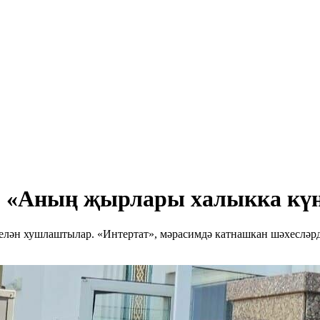
ә: «Аның җырлары халыкка к
белән хушлаштылар. «Интертат», мәрасимдә катнашкан шәхесләр