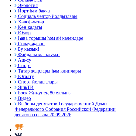
Экология
Йорт һәм бакча
Социаль челтәр йолдызлары
Хәвеф-хәтәр
Көн кадагы
Юмор
Һава торышы һәм ай календаре
Сорау-җавап
Бу кызык!
Файдалы мәгълүмат
Аш-су
Спорт
Татар җырлары һәм клиплары
Югалту
Спорт йолдызлары
ЯшьТИ
Бөек Җиңүнең 80 еллыгы
Видео
Выборы депутатов Государственной Думы
Федерального Собрания Российской Федерации
девятого созыва 20.09.2026