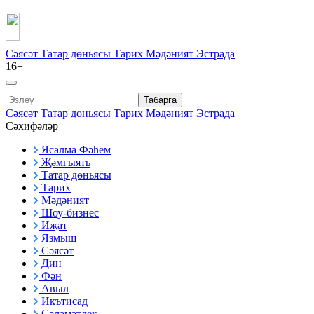
Сәясәт
Татар дөньясы
Тарих
Мәдәният
Эстрада
16+
Табарга
Сәясәт
Татар дөньясы
Тарих
Мәдәният
Эстрада
Сәхифәләр
Ясалма Фәһем
Җәмгыять
Татар дөньясы
Тарих
Мәдәният
Шоу-бизнес
Иҗат
Язмыш
Сәясәт
Дин
Фән
Авыл
Икътисад
Сәламәтлек