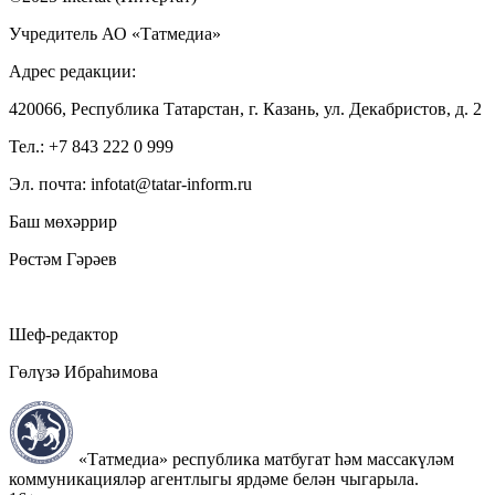
Учредитель АО «Татмедиа»
Адрес редакции:
420066, Республика Татарстан, г. Казань, ул. Декабристов, д. 2
Тел.: +7 843 222 0 999
Эл. почта: infotat@tatar-inform.ru
Баш мөхәррир
Рөстәм Гәрәев
Шеф-редактор
Гөлүзә Ибраһимова
«Татмедиа» республика матбугат һәм массакүләм
коммуникацияләр агентлыгы ярдәме белән чыгарыла.