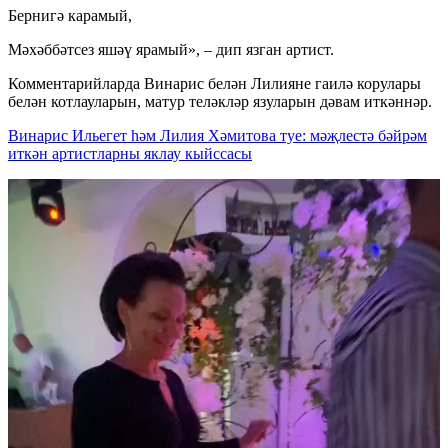
Бернигә карамый,
Мәхәббәтсез яшәү ярамый», – дип язган артист.
Комментарийларда Винарис белән Лилияне гаилә корулары
белән котлауларын, матур теләкләр язуларын дәвам иткәннәр.
Винарис Ильегет һәм Лилия Хәмитова туе: мәҗлестә бәйрәм
иткән артистларны яклау кыйссасы