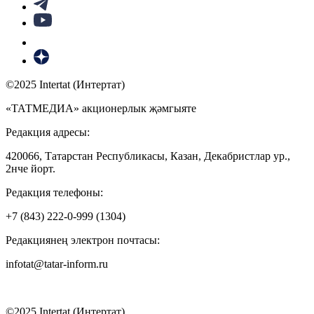
©2025 Intertat (Интертат)
«ТАТМЕДИА» акционерлык җәмгыяте
Редакция адресы:
420066, Татарстан Республикасы, Казан, Декабристлар ур.,
2нче йорт.
Редакция телефоны:
+7 (843) 222-0-999 (1304)
Редакциянең электрон почтасы:
infotat@tatar-inform.ru
©2025 Intertat (Интертат)