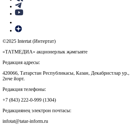
©2025 Intertat (Интертат)
«ТАТМЕДИА» акционерлык җәмгыяте
Редакция адресы:
420066, Татарстан Республикасы, Казан, Декабристлар ур.,
2нче йорт.
Редакция телефоны:
+7 (843) 222-0-999 (1304)
Редакциянең электрон почтасы:
infotat@tatar-inform.ru