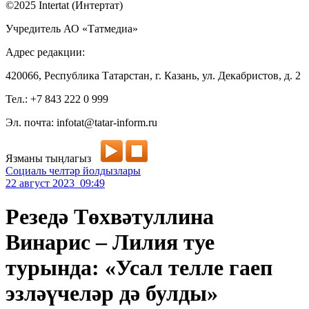
©2025 Intertat (Интертат)
Учредитель АО «Татмедиа»
Адрес редакции:
420066, Республика Татарстан, г. Казань, ул. Декабристов, д. 2
Тел.: +7 843 222 0 999
Эл. почта: infotat@tatar-inform.ru
Язманы тыңлагыз
Социаль челтәр йолдызлары
22 август 2023 09:49
Резедә Төхвәтуллина
Винарис – Лилия туе
турында: «Усал телле гаеп
эзләүчеләр дә булды»