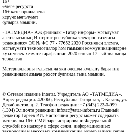
16+
Әлеге ресурста
16+ категорияләренә
керүче мәгълүмат
булырга мөмкин.
«ТАТМЕДИА» АҖ филиалы «Татар-информ» мәгълүмат
агентлыгының Интертат республика электрон газетасы
редакциясе» ЭЛ № ФС 77 - 77652 2020 Россиянең элемтә,
мәгълүмати технологияләр һәм гаммәви коммуникацияләрне
күзәтчелек хезмәте тарафыннан 2020 елның 17 гыйнварында
теркәлгән
Материалларны тулысынча яки өлешчә куллану бары тик
редакциядән язмача рөхсәт булганда гына мөмкин.
© Сетевое издание Intertat. Учредитель АО «ТАТМЕДИА».
Адрес редакции: 420066, Республика Татарстан, г. Казань, ул.
Декабристов, д. 2. Телефон редакции: +7 (843) 222-0-999
(1304) Эл.почта редакции: infotat@tatar-inform.ru Главный
редактор Гареев Р.И. Настоящий ресурс может содержать
материалы 16+. СМИ зарегистрировано Федеральной
службой по надзору в сфере связи, информационных
технологий и массовых коммуникаций, номер записи серия