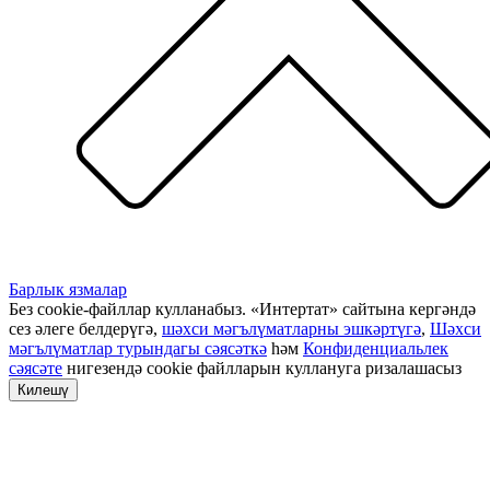
Барлык язмалар
Без cookie-файллар кулланабыз. «Интертат» сайтына кергәндә
сез әлеге белдерүгә,
шәхси мәгълүматларны эшкәртүгә
,
Шәхси
мәгълүматлар турындагы сәясәткә
һәм
Конфиденциальлек
сәясәте
нигезендә cookie файлларын куллануга ризалашасыз
Килешү