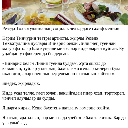
Резедә Төхвәтуллинаның социаль челтәрдәге сәхифәсеннән
Кәрим Тинчурин театры артисты, җырчы Резедә
Төхвәтуллина дуслары Винарис белән Лилиянең туеннан
матур фотолар һәм күңелле мизгелләр видеоларын куйган. Бу
уңайдан үз фикерен дә белдергән.
«Винарис белән Лилия туенда булдам. Урта яшьтә дә
кавышып, туйлар уздырып, бәхетле мизгелләр кичереп була
икән дип, алар өчен чын күңелемнән шатланып кайттым.
Биедек, җырладык.
Инде усал телле, гаеп эзләп, вакыйгадан пиар ясап, төрттереп,
чәнчеп алучылар да булды.
Яшәргә кирәк. Кеше бәхетенә шатлану гомерне озайта.
Яратып, яратылып, һәр мизгелдә үзебезне бәхетле итик. Бар да
үз кулыбызда.