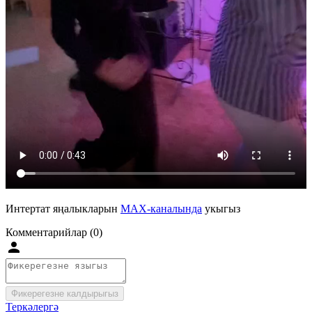
Интертат яңалыкларын
MAX-каналында
укыгыз
Комментарийлар (0)
Фикерегезне калдырыгыз
Теркәлергә