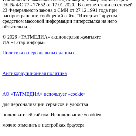
ЭЛ № ФС 77 - 77652 от 17.01.2020. В соответствии со статьей
23 Федерального закона о СМИ от 27.12.1991 года при
распространении сообщений сайта “Интертат” другим
средством массовой информации гиперссылка на него
обязательна.
© 2026 «ТАТМЕДИА» акционерлык җәмгыяте
ИА «Татар-информ»
Политика о персональных данных
Антикоррупционная политика
АО «ТАТМЕДИА» использует «cookie»
для персонализации сервисов и удобства
пользователей сайтом. Использование «cookie»
можно отменить в настройках браузера.