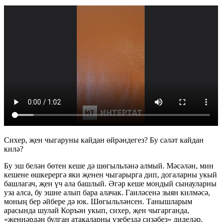
Сихер, җен чыгаруны кайдан өйрәндегез? Бу сәләт кайдан
килә?
Бу эш белән бөтен кеше дә шөгыльләнә алмый. Мәсәлән, мин
кешене өшкерергә яки җенен чыгарырга дип, догаларны укый
башлагач, җен үч ала башлый. Әгәр кеше мондый сынауларны
уза алса, бу эшне алып бара алачак. Гаиләсенә зыян килмәсә,
моның бер әйбере дә юк. Шөгыльләнсен. Танышларым
арасында шулай Коръән укып, сихер, җен чыгарганда,
«җеннәрдән булган атакаларны үзебездә сизәбез» диделәр.