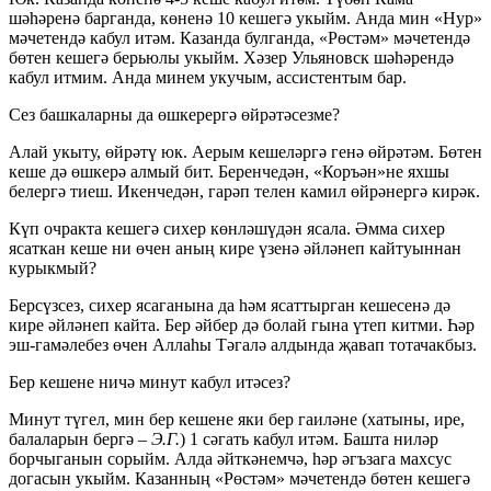
шәһәренә барганда, көненә 10 кешегә укыйм. Анда мин «Нур»
мәчетендә кабул итәм. Казанда булганда, «Рөстәм» мәчетендә
бөтен кешегә берьюлы укыйм. Хәзер Ульяновск шәһәрендә
кабул итмим. Анда минем укучым, ассистентым бар.
Сез башкаларны да өшкерергә өйрәтәсезме?
Алай укыту, өйрәтү юк. Аерым кешеләргә генә өйрәтәм. Бөтен
кеше дә өшкерә алмый бит. Беренчедән, «Коръән»не яхшы
белергә тиеш. Икенчедән, гарәп телен камил өйрәнергә кирәк.
Күп очракта кешегә сихер көнләшүдән ясала. Әмма сихер
ясаткан кеше ни өчен аның кире үзенә әйләнеп кайтуыннан
курыкмый?
Берсүзсез, сихер ясаганына да һәм ясаттырган кешесенә дә
кире әйләнеп кайта. Бер әйбер дә болай гына үтеп китми. Һәр
эш-гамәлебез өчен Аллаһы Тәгалә алдында җавап тотачакбыз.
Бер кешене ничә минут кабул итәсез?
Минут түгел, мин бер кешене яки бер гаиләне (хатыны, ире,
балаларын бергә –
Э.Г.
) 1 сәгать кабул итәм. Башта ниләр
борчыганын сорыйм. Алда әйткәнемчә, һәр әгъзага махсус
догасын укыйм. Казанның «Рөстәм» мәчетендә бөтен кешегә