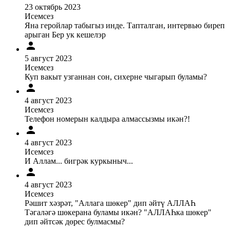
23 октябрь 2023
Исемсез
Яна геройлар табыгыз инде. Тапталган, интервью биреп
арыган Бер ук кешелэр
5 август 2023
Исемсез
Куп вакыт узганнан сон, сихерне чыгарып буламы?
4 август 2023
Исемсез
Телефон номерын калдыра алмассызмы икән?!
4 август 2023
Исемсез
И Аллам... бигрәк куркыныч...
4 август 2023
Исемсез
Рәшит хәзрәт, "Аллага шөкер" дип әйтү АЛЛАҺ
Тәгаләгә шөкерана буламы икән? "АЛЛАҺка шөкер"
дип әйтсәк дөрес булмасмы?