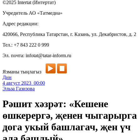
©2025 Intertat (Интертат)
Учредитель АО «Татмедиа»
Адрес редакции:
420066, Республика Татарстан, г. Казань, ул. Декабристов, д. 2
Тел.: +7 843 222 0 999
Эл. почта: infotat@tatar-inform.ru
Язманы тыңлагыз
Дин
4 август 2023 00:00
Эльза Газизова
Рәшит хәзрәт: «Кешене
өшкерергә, җенен чыгарырга
дога укый башлагач, җен үч
ала башлый»