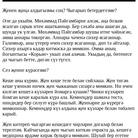
Җенен җиңә алдыгызмы соң? Чыгарып бетердегезме?
Әле дә укыйм. Мөхәммәд Пәйгамбәрне алсак, аңа бозым
ясалган сарык итен ашатканнар. Бер сәхәбә аны ашаган да,
шунда ук үлгән. Мөхәммәд Пәйгамбәр шушы итне чәйнәгән,
әмма аннары төкергән. Аннары чәченә сихер ясаганнар.
Галимнәр, аны үтерер өчен сихер ясаганнар, дип тә әйтәләр.
Сихер ахырга кадәр китмәскә дә мөмкин. Әмма аның
йогынтысы «Корьән» укып әзәя алачак. Укыдың да, бөтенесе
дә чыгып бетте, дигән сүз түгел.
Сез җенне күрәсезме?
Кеше аны күрми. Җен кеше теле белән сөйләшә. Җен тигән
кеше үзеннән ничек җен чыкканын сизәргә мөмкин. Ни өчен
килгән кешегә күзләрен йомарга кушам? Чөнки күзләрен
йомган кеше каралык күрә ала. Кемнеңдер шәмәхә төстә,
ниндидер бер силуэт күрә башлый. Җеннәрне дә күрергә
мөмкиннәр. Кемнеңдер күз алдына җен күзләре белән төбәлеп
карый.
Җен китереп чыгарган кешедәге чирләрне догалар белән
терелтәм. Кайчагында җен чыгып киткән очракта да, кешегә
медицина ярдәме кирәк булырга мөмкин. Шулай бер егетне