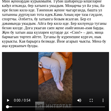
Мин җеннәрдән курыкмыйм. Түбән шәһәрендә кешеләрне
кабул иткәндә, бер хатынга укыдым. Моңарчы ул йә улы, йә
ире белән килә иде. Тәненнән җенне чыгарганда, башта ул
хатынны дүртәүләп тота идек.Кама Аның ире таза гәүдәле,
спортчы. Әлбәттә, бу хатынга бозым ясалган. Бер ел
дәвамында укыдым. Айга бер килә иде. Бер килүендә туганы
белән килде. Дога укыган саен җене әзәйгәннән-әзәя барды.
Җен бу хатын аша күзләрен күтәрде дә: «Син!» – дип, миңа
бармагын төртеп әйтте. Туганы бу күренешне күргәч, нык
курыкты. Кая барырга белмәде. Йөзе агарып чыкты. Менә бу
аңа куркыныч булды.