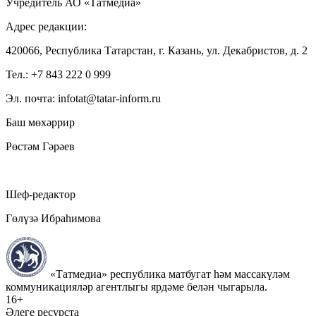
Учредитель АО «Татмедиа»
Адрес редакции:
420066, Республика Татарстан, г. Казань, ул. Декабристов, д. 2
Тел.: +7 843 222 0 999
Эл. почта: infotat@tatar-inform.ru
Баш мөхәррир
Рөстәм Гәрәев
Шеф-редактор
Гөлүзә Ибраһимова
«Татмедиа» республика матбугат һәм массакүләм
коммуникацияләр агентлыгы ярдәме белән чыгарыла.
16+
Әлеге ресурста