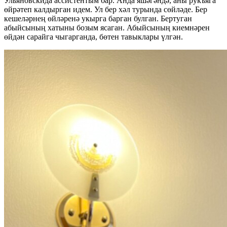
Ульяновскида ассистентым бар. Анда яшәгәндә, аны рукъяга
өйрәтеп калдырган идем. Ул бер хәл турында сөйләде. Бер
кешеләрнең өйләренә укырга барган булган. Бертуган
абыйсының хатыны бозым ясаган. Абыйсының киемнәрен
өйдән сарайга чыгарганда, бөтен тавыклары үлгән.