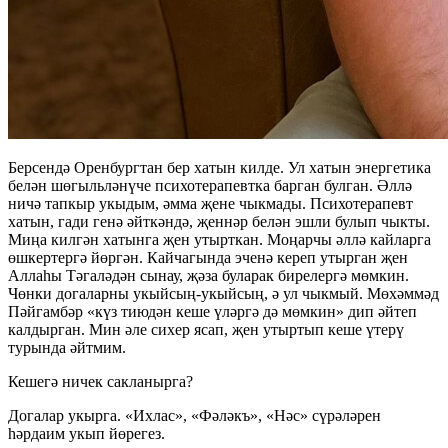
Берсендә Оренбургтан бер хатын килде. Ул хатын энергетика
белән шөгыльләнүче психотерапевтка барган булган. Әллә
ничә тапкыр укыдым, әмма җене чыкмады. Психотерапевт
хатын, гади генә әйткәндә, җеннәр белән эшли булып чыкты.
Миңа килгән хатынга җен утырткан. Моңарчы әллә кайларга
өшкертергә йөргән. Кайчагында эченә кереп утырган җен
Аллаһы Тәгаләдән сынау, җәза буларак бирелергә мөмкин.
Чөнки догаларны укыйсың-укыйсың, ә ул чыкмый. Мөхәммәд
Пәйгамбәр «күз тиюдән кеше үләргә дә мөмкин» дип әйтеп
калдырган. Мин әле сихер ясап, җен утыртып кеше үтерү
турында әйтмим.
Кешегә ничек сакланырга?
Догалар укырга. «Ихлас», «Фәләкъ», «Нәс» сүрәләрен
һәрдаим укып йөрегез.