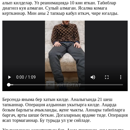
алып килделәр. Ул реанимациядә 10 көн яткан. Табиблар
диагноз куя алмаган. Сулый алмаган. Ясалма комага
керткәннәр. Мин аны 2 тапкыр кабул иткәч, чире югалды.
Берсендә яныма бер хатын килде. Аналыгында 21 шеш
тапканнар. Операция алдыннан укытырга килде. Аңарда
бозым барлыгы ачыкланды, җене чыкты. Аннары табибларга
баргач, ярты шеше беткән. Догаларның ярдәме тиде. Операция
ясап тормаганнар. Бу турыда ул үзе сөйләде.