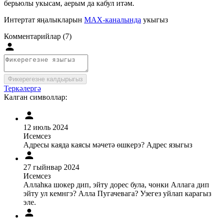
берьюлы укысам, аерым да кабул итәм.
Интертат яңалыкларын
MAX-каналында
укыгыз
Комментарийлар (7)
Фикерегезне калдырыгыз
Теркәлергә
Калган символлар:
12 июль 2024
Исемсез
Адресы каяда каясы мәчетә өшкерэ? Адрес языгыз
27 гыйнвар 2024
Исемсез
Аллаhка шокер дип, эйту дорес була, чонки Аллага дип
эйту ул кемнгэ? Алла Пугачевага? Узегез уйлап карагыз
эле.