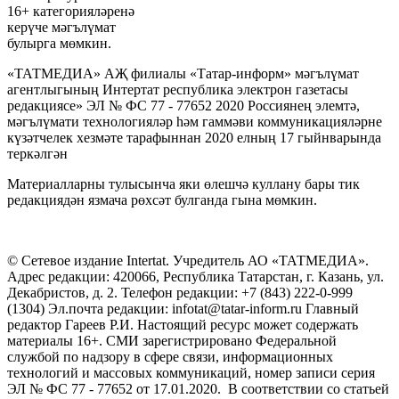
16+ категорияләренә
керүче мәгълүмат
булырга мөмкин.
«ТАТМЕДИА» АҖ филиалы «Татар-информ» мәгълүмат
агентлыгының Интертат республика электрон газетасы
редакциясе» ЭЛ № ФС 77 - 77652 2020 Россиянең элемтә,
мәгълүмати технологияләр һәм гаммәви коммуникацияләрне
күзәтчелек хезмәте тарафыннан 2020 елның 17 гыйнварында
теркәлгән
Материалларны тулысынча яки өлешчә куллану бары тик
редакциядән язмача рөхсәт булганда гына мөмкин.
© Сетевое издание Intertat. Учредитель АО «ТАТМЕДИА».
Адрес редакции: 420066, Республика Татарстан, г. Казань, ул.
Декабристов, д. 2. Телефон редакции: +7 (843) 222-0-999
(1304) Эл.почта редакции: infotat@tatar-inform.ru Главный
редактор Гареев Р.И. Настоящий ресурс может содержать
материалы 16+. СМИ зарегистрировано Федеральной
службой по надзору в сфере связи, информационных
технологий и массовых коммуникаций, номер записи серия
ЭЛ № ФС 77 - 77652 от 17.01.2020. В соответствии со статьей