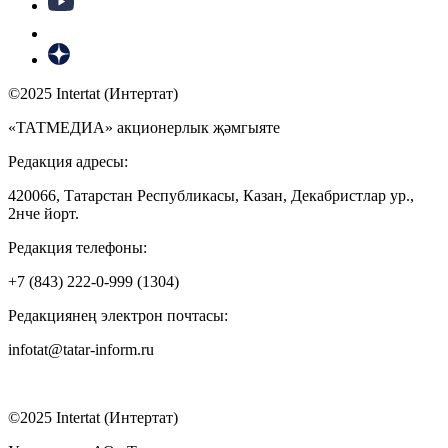
©2025 Intertat (Интертат)
«ТАТМЕДИА» акционерлык җәмгыяте
Редакция адресы:
420066, Татарстан Республикасы, Казан, Декабристлар ур.,
2нче йорт.
Редакция телефоны:
+7 (843) 222-0-999 (1304)
Редакциянең электрон почтасы:
infotat@tatar-inform.ru
©2025 Intertat (Интертат)