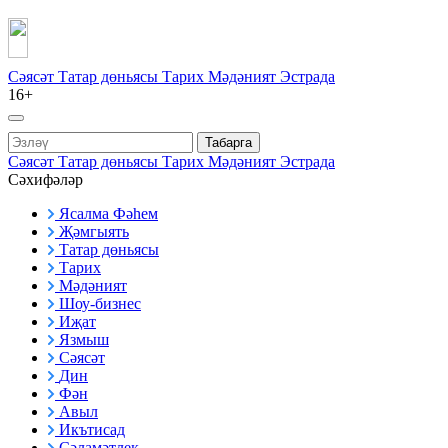
Сәясәт
Татар дөньясы
Тарих
Мәдәният
Эстрада
16+
Табарга
Сәясәт
Татар дөньясы
Тарих
Мәдәният
Эстрада
Сәхифәләр
Ясалма Фәһем
Җәмгыять
Татар дөньясы
Тарих
Мәдәният
Шоу-бизнес
Иҗат
Язмыш
Сәясәт
Дин
Фән
Авыл
Икътисад
Сәламәтлек