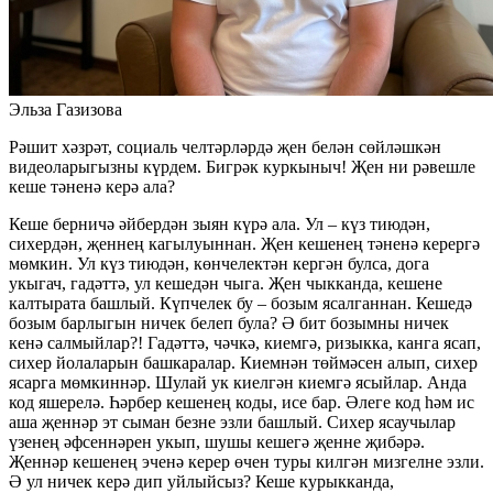
Эльза Газизова
Рәшит хәзрәт, социаль челтәрләрдә җен белән сөйләшкән
видеоларыгызны күрдем. Бигрәк куркыныч! Җен ни рәвешле
кеше тәненә керә ала?
Кеше берничә әйбердән зыян күрә ала. Ул – күз тиюдән,
сихердән, җеннең кагылуыннан. Җен кешенең тәненә керергә
мөмкин. Ул күз тиюдән, көнчелектән кергән булса, дога
укыгач, гадәттә, ул кешедән чыга. Җен чыкканда, кешене
калтырата башлый. Күпчелек бу – бозым ясалганнан. Кешедә
бозым барлыгын ничек белеп була? Ә бит бозымны ничек
кенә салмыйлар?! Гадәттә, чәчкә, киемгә, ризыкка, канга ясап,
сихер йолаларын башкаралар. Киемнән төймәсен алып, сихер
ясарга мөмкиннәр. Шулай ук киелгән киемгә ясыйлар. Анда
код яшерелә. Һәрбер кешенең коды, исе бар. Әлеге код һәм ис
аша җеннәр эт сыман безне эзли башлый. Сихер ясаучылар
үзенең әфсеннәрен укып, шушы кешегә җенне җибәрә.
Җеннәр кешенең эченә керер өчен туры килгән мизгелне эзли.
Ә ул ничек керә дип уйлыйсыз? Кеше курыкканда,