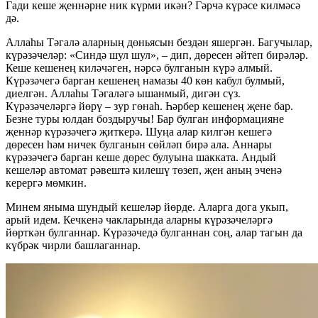
Гади кеше җеннәрне ник күрми икән? Гәрчә күрәсе килмәсә
дә.
Аллаһы Тәгалә аларның дөньясын бездән яшергән. Багучылар,
күрәзәчеләр: «Синдә шул шул», – дип, дөресен әйтеп бирәләр.
Кеше кешенең киләчәген, нәрсә булганын күрә алмый.
Күрәзәчегә барган кешенең намазы 40 көн кабул булмый,
диелгән. Аллаһы Тәгаләгә ышанмый, дигән сүз.
Күрәзәчеләргә йөрү – зур гөнаһ. Һәрбер кешенең җене бар.
Безне туры юлдан боздыручы! Бар булган информацияне
җеннәр күрәзәчегә җиткерә. Шуңа алар килгән кешегә
дөресен һәм ничек булганын сөйләп бирә ала. Аннары
күрәзәчегә барган кеше дөрес булуына шакката. Андый
кешеләр автомат рәвештә килешү төзеп, җен аның эченә
керергә мөмкин.
Минем яныма шундый кешеләр йөрде. Аларга дога укып,
арый идем. Кечкенә чакларында аларны күрәзәчеләргә
йөрткән булганнар. Күрәзәчедә булганнан соң, алар тагын да
күбрәк чирли башлаганнар.