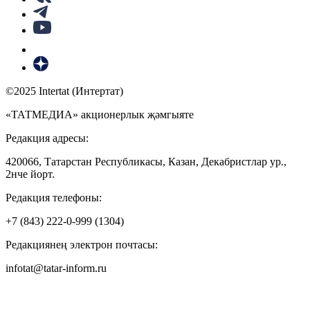
©2025 Intertat (Интертат)
«ТАТМЕДИА» акционерлык җәмгыяте
Редакция адресы:
420066, Татарстан Республикасы, Казан, Декабристлар ур.,
2нче йорт.
Редакция телефоны:
+7 (843) 222-0-999 (1304)
Редакциянең электрон почтасы:
infotat@tatar-inform.ru