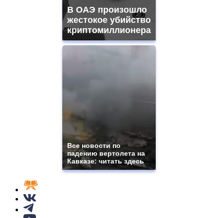
В ОАЭ произошло
жестокое убийство
криптомиллионера
Все новости по
падению вертолета на
Кавказе: читать здесь