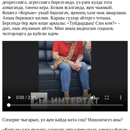
депрессиягә, агрессиягә бирелгәндә, үз-үзен кулда тота
алмаганда, тәненә керә. Бозым ясалганда, җен чыкмый.
Кешегә «Коръән» укый башлагач, җеннең хәле нык авырлаша.
Аның бирешәсе килми. Каршы сүзләр әйтергә тотына.
Берсендә бер җен кеше аркылы: «Туйдырдың! Син кем?» –
дип, нык ачуланып әйтте. Мин аның видеосын социаль
челтәрләргә дә куйган идем.
Сихерне чыгарып, ул җен кайда китә соң? Нишләтәсез аны?
«Коръән»дәге яндыру, газаплау аятьләрен укып, кешедә булган