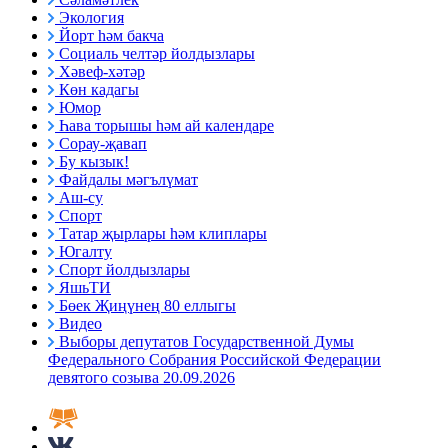
Экология
Йорт һәм бакча
Социаль челтәр йолдызлары
Хәвеф-хәтәр
Көн кадагы
Юмор
Һава торышы һәм ай календаре
Сорау-җавап
Бу кызык!
Файдалы мәгълүмат
Аш-су
Спорт
Татар җырлары һәм клиплары
Югалту
Спорт йолдызлары
ЯшьТИ
Бөек Җиңүнең 80 еллыгы
Видео
Выборы депутатов Государственной Думы
Федерального Собрания Российской Федерации
девятого созыва 20.09.2026