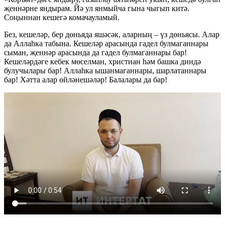
җеннәрне яндырам. Йә ул янмыйча гына чыгып китә.
Соңыннан кешегә комачауламый.
Без, кешеләр, бер дөньяда яшәсәк, аларның – үз дөньясы. Алар
да Аллаһка табына. Кешеләр арасында гадел булмаганнары
сыман, җеннәр арасында да гадел булмаганнары бар!
Кешеләрдәге кебек мөселман, христиан һәм башка диндә
булучылары бар! Аллаһка ышанмаганнары, шарлатаннары
бар! Хәтта алар өйләнешәләр! Балалары да бар!