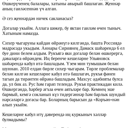
Өшкерүченең балалары, хатыны авырый башлаган. Җеннәр
аның гаиләсеннән үч алган.
Ә сез җеннәрдән ничек сакланасыз?
Догалар укыйм. Аллага шөкер, бу яктан гаиләм өчен тыныч.
Хатыным намазда.
Сихер чыгаруны кайдан өйрәнүгә килгәндә, башта Россиядә
мәдрәсәдә укыдым. Аннары Сириянең Дамаск шәһәрендә 6 ел
буе дини белем алдым. Рукъягә яки догалар белән өшкерергә,
дәваларга өйрәндем. Иң беренче кешеләрне Ульяновск
шәһәрендә кабул итә башладым. Үзем мин тумышым белән
шуннан. 2010 елдан бирле сихер чыгарам. Төрле проблемалар
белән килгән кешеләрне кабул итә башлагач, рукъя фәнен
тагын да тирәнтен өйрәнә башладым. Махсус әдәбияты булса
да, ул бик аз. Рус һәм гарәп телендә. Рукъя практикадан килә.
Өшкергәндә, һәрбер әгъза өчен аятьләре бар. Кемнең эше
бармый, кемгә сокланып күз тидергәннәр һәм барлык шундый
нәрсәләргә догасы бар. Боларның барысын да «Коръән»нән
алып укыйм.
Кешеләрне кабул итү дәверендә иң куркыныч хәлләр
булмадымы?