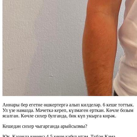
Аннары бер егетне өшкертергә алып килделәр. 6 кеше тоттык.
Ул үзе намазда. Мәчеткә кереп, күлмәген ерткан. Көчле бозым
ясалган. Көчле сихер булганда, бик күп укырга кирәк.
Кешедән сихер чыгарганда арыйсызмы?
Юк. Казанда көненә 4-5 кеше кабул итәм. Түбән Кама