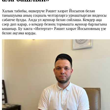
Халык табибы, өшкерүче Рәшит хәзрәт Йосыпов белән
танышуыма аның социаль челтәрләргә урнаштырган видеосы
сәбәпче булды. Анда ул җеннәр белән сөйләшә. Кемдер аңа
сәер дип карар, ә кемдер безнең тормышта җеннәр барлыгына
ышаныр. Бу хакта «Интертат» Рәшит хәзрәт Йосыповның үзе
белән әңгәмә корды.