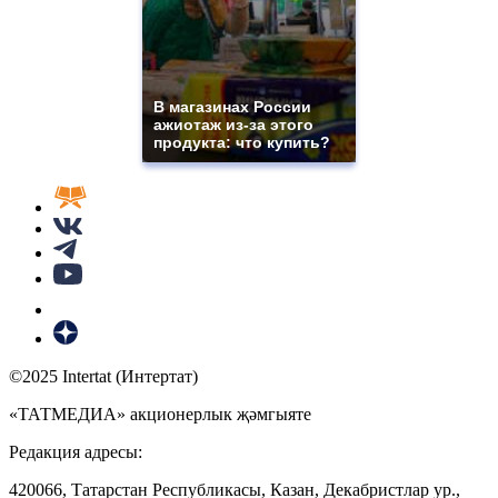
В магазинах России
ажиотаж из-за этого
продукта: что купить?
©2025 Intertat (Интертат)
«ТАТМЕДИА» акционерлык җәмгыяте
Редакция адресы:
420066, Татарстан Республикасы, Казан, Декабристлар ур.,