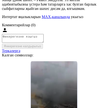
әдәбиятыбызны үстерә һәм татарларга хас булган барлык
сыйфатларны җыйган шәхес дисәм дә, ялгышмам.
Интертат яңалыкларын
MAX-каналында
укыгыз
Комментарийлар (0)
Фикерегезне калдырыгыз
Теркәлергә
Калган символлар: