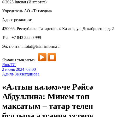
©2025 Intertat (Интертат)
Учредитель АО «Татмедиа»
Адрес редакции:
420066, Республика Татарстан, г. Казань, ул. Декабристов, д. 2
Тел.: +7 843 222 0 999
Эл. почта: infotat@tatar-inform.ru
Язманы тыңлагыз
ЯшьТИ
2 июнь 2024 08:00
Адилә Зыязетдинова
«Алтын каләм»че Рәйсә
Абдуллина: Минем төп
максатым – татар телен
булдыра алганча үстерү