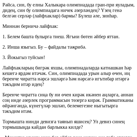
Рәйсә, син, бу елны Халыкара олимпиадада гран-при яуладым,
дидең, син бу олимпиадага ничек әзерләндең? Үзең генә
белгән серләр (лайфхаклар) бармы? Бүлеш әле, зинһар.
Миннән берничә лайфхак:
1. Белем башта булырга тиеш. Ягъни бөтен әйбер яттан.
2. Инша языгыз. Бу – файдалы тәҗрибә.
3. Йокыгыз туйсын!
Лайфхакларың бигрәк яхшы, олимпиадаларда катнашкан һәр
кешегә ярдәм итәчәк. Син, олимпиадада урын алыр өчен, иң
беренче чиратта нәрсә эшләргә һәм нәрсәгә игътибар итәргә
тәкъдим итәр идең?
Беренче чиратта сиңа бу ни өчен кирәк икәнен аңларга, аннан
соң инде әзерлек программасын төзергә кирәк. Грамматиканы
өйрәнгәндә, күнегүләр эшләп, белемегезне ныгытырга
тәкъдим итәм.
Тормышта нинди девизга таянып яшисең? Ул девиз синең
тормышыңда кайдан барлыкка килде?