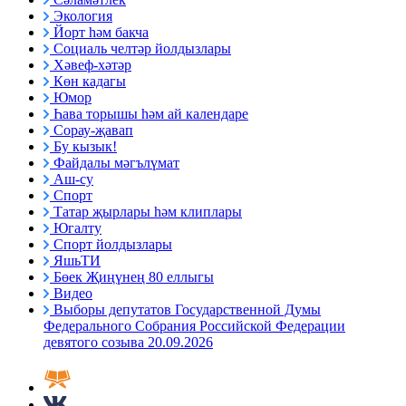
Экология
Йорт һәм бакча
Социаль челтәр йолдызлары
Хәвеф-хәтәр
Көн кадагы
Юмор
Һава торышы һәм ай календаре
Сорау-җавап
Бу кызык!
Файдалы мәгълүмат
Аш-су
Спорт
Татар җырлары һәм клиплары
Югалту
Спорт йолдызлары
ЯшьТИ
Бөек Җиңүнең 80 еллыгы
Видео
Выборы депутатов Государственной Думы
Федерального Собрания Российской Федерации
девятого созыва 20.09.2026