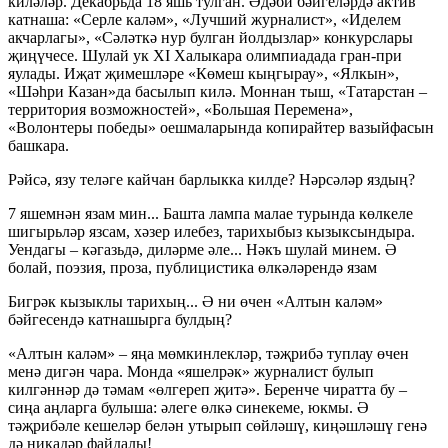
киләләр. Декабрьда 18 яшь тулган. Әдәби бәйгеләрдә актив
катнаша: «Серле каләм», «Лучший журналист», «Иделем
акчарлагы», «Сәләткә нур булган йолдызлар» конкурслары
җиңүчесе. Шулай ук XI Халыкара олимпиадада гран-при
яулады. Иҗат җимешләре «Көмеш кыңгырау», «Ялкын»,
«Шәһри Казан»да басылып килә. Моннан тыш, «Татарстан –
территория возможностей», «Большая Перемена»,
«Волонтеры победы» оешмаларында копирайтер вазыйфасын
башкара.
Рәйсә, язу теләге кайчан барлыкка килде? Нәрсәләр яздың?
7 яшемнән язам мин... Башта лампа малае турында көлкеле
шигырьләр язсам, хәзер илебез, тарихыбыз кызыксындыра.
Уендагы – кәгазьдә, диләрме әле... Нәкъ шулай минем. Ә
болай, поэзия, проза, публицистика өлкәләрендә язам
Бигрәк кызыклы тарихың... Ә ни өчен «Алтын каләм»
бәйгесендә катнашырга булдың?
«Алтын каләм» – яңа мөмкинлекләр, тәҗрибә туплау өчен
менә дигән чара. Монда «яшелрәк» журналист булып
килгәннәр дә тәмам «өлгереп җитә». Беренче чиратта бу –
сиңа аңларга булыша: әлеге өлкә синекеме, юкмы. Ә
тәҗрибәле кешеләр белән утырып сөйләшү, киңәшләшү генә
дә никадәр файдалы!