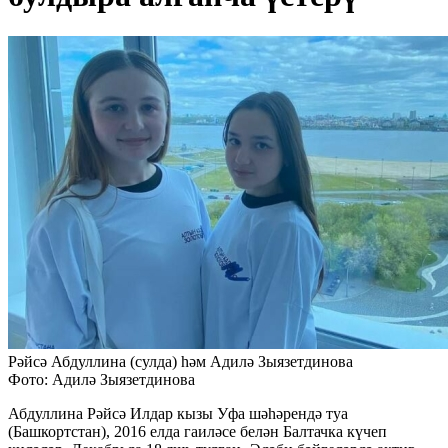
Рәйсә Абдуллина (сулда) һәм Адилә Зыязетдинова
Фото: Адилә Зыязетдинова
Абдуллина Рәйсә Илдар кызы Уфа шәһәрендә туа
(Башкортстан), 2016 елда гаиләсе белән Балтачка күчеп