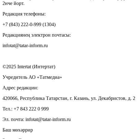
2нче йорт.
Редакция телефоны:
+7 (843) 222-0-999 (1304)
Редакциянең электрон почтасы:
infotat@tatar-inform.ru
©2025 Intertat (Интертат)
Учредитель АО «Татмедиа»
Адрес редакции:
420066, Республика Татарстан, г. Казань, ул. Декабристов, д. 2
Тел.: +7 843 222 0 999
Эл. почта: infotat@tatar-inform.ru
Баш мөхәррир