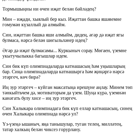
Тормышыңны ни өчен иҗат белән бәйләдең?
Мин – иҗади, хыялый бер кыз. Иҗаттан башка яшәвемне
гомумән күзаллый да алмыйм.
Син, иҗаттан башка яши алмыйм, дидең, әгәр дә иҗат ягы
булмаса, нәрсә белән шөгыльләнер идең?
Әгәр дә иҗат булмасамы... Куркыныч сорау. Мөгаен, үземне
укытучылыкка багышлар идем.
Син бик күп олимпиадаларда катнашасың һәм уңышларың
бар. Сиңа олимпиадаларда катнашырга һәм җиңәргә нәрсә
этәргеч, көч бирә?
Иң зур этәргеч – куйган максатыңа ирешүне аңлау. Минем төп
тәнкыйтьчем дә, мотиваторым да үзем. Шуңа күрә, үземнән
канәгать булу хисе – иң зур этәргеч.
Син Халыкара олимпиадага бик күп еллар катнашасың, синең
өчен Халыкара олимпиада нәрсә ул?
Үз-үзеңә ышаныч, яңа танышулар, туган телең, милләтең,
татар халкың белән чиксез горурлану.