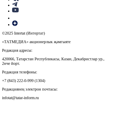
©2025 Intertat (Интертат)
«ТАТМЕДИА» акционерлык җәмгыяте
Редакция адресы:
420066, Татарстан Республикасы, Казан, Декабристлар ур.,
2нче йорт.
Редакция телефоны:
+7 (843) 222-0-999 (1304)
Редакциянең электрон почтасы:
infotat@tatar-inform.ru