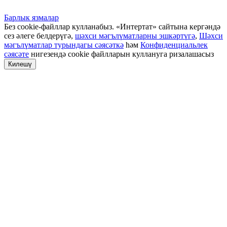
Барлык язмалар
Без cookie-файллар кулланабыз. «Интертат» сайтына кергәндә
сез әлеге белдерүгә,
шәхси мәгълүматларны эшкәртүгә
,
Шәхси
мәгълүматлар турындагы сәясәткә
һәм
Конфиденциальлек
сәясәте
нигезендә cookie файлларын куллануга ризалашасыз
Килешү