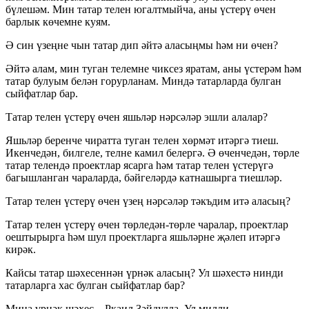
бүлешәм. Мин татар телен югалтмыйча, аны үстерү өчен
барлык көчемне куям.
Ә син үзеңне чын татар дип әйтә аласыңмы һәм ни өчен?
Әйтә алам, мин туган телемне чиксез яратам, аны үстерәм һәм
татар булуым белән горурланам. Миндә татарларда булган
сыйфатлар бар.
Татар телен үстерү өчен яшьләр нәрсәләр эшли алалар?
Яшьләр беренче чиратта туган телен хөрмәт итәргә тиеш.
Икенчедән, билгеле, телне камил белергә. Ә өченчедән, төрле
татар телендә проектлар ясарга һәм татар телен үстерүгә
багышланган чараларда, бәйгеләрдә катнашырга тиешләр.
Татар телен үстерү өчен үзең нәрсәләр тәкъдим итә аласың?
Татар телен үстерү өчен төрледән-төрле чаралар, проектлар
оештырырга һәм шул проектларга яшьләрне җәлеп итәргә
кирәк.
Кайсы татар шәхесеннән үрнәк аласың? Ул шәхестә нинди
татарларга хас булган сыйфатлар бар?
Миңа үрнәк шәхес – Ркаил Зәйдулла. Ул милли