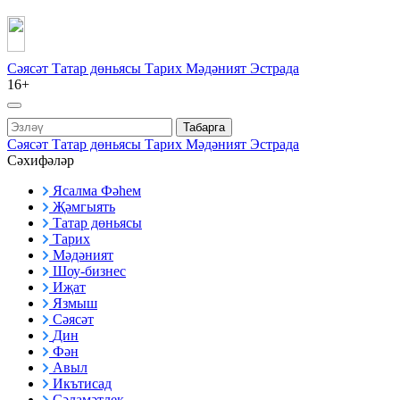
Сәясәт
Татар дөньясы
Тарих
Мәдәният
Эстрада
16+
Табарга
Сәясәт
Татар дөньясы
Тарих
Мәдәният
Эстрада
Сәхифәләр
Ясалма Фәһем
Җәмгыять
Татар дөньясы
Тарих
Мәдәният
Шоу-бизнес
Иҗат
Язмыш
Сәясәт
Дин
Фән
Авыл
Икътисад
Сәламәтлек