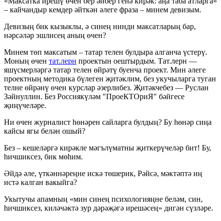
«Максатка ирешү өчен бер әйбер генә кирәк: аңа таба атларга»
– кайчандыр кемдер әйткән әлеге фраза – минем девизым.
Девизың бик кызыклы, ә синең нинди максатларың бар,
нәрсәләр эшлисең аның өчен?
Минем төп максатым – татар телен булдыра алганча үстерү.
Моның өчен
тат.лерн
проектын оештырдым. Тат.лерн —
яшүсмерләргә татар телен өйрәтү буенча проект. Мин әлеге
проектның методика бүлеген җитәклим, без укучыларга туган
телне өйрәнү өчен курслар әзерлибез. Җитәкчебез — Руслан
Зәйнуллин. Без Россиякүләм "ПроеКТОриЯ" бәйгесе
җиңүчеләре.
Ни өчен журналист һөнәрен сайларга булдың? Бу һөнәр сиңа
кайсы ягы белән ошый?
Без – кешеләргә кирәкле мәгълүматны җиткерүчеләр бит! Бу,
һичшиксез, бик мөһим.
Әйдә әле, үткәннәреңне искә төшерик, Рәйсә, мәктәптә иң
истә калган вакыйга?
Укытучы апамның «мин синең психологияңне беләм, син,
һичшиксез, киләчәктә зур дәрәҗәгә ирешәсең» дигән сүзләре.