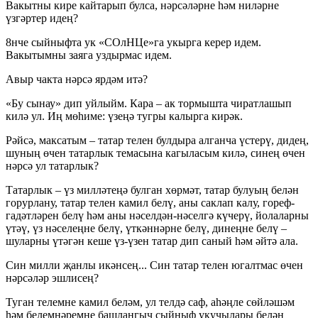
Вакытны кире кайтарып булса, нәрсәләрне һәм ниләрне
үзгәртер идең?
8нче сыйныфта ук «СОлНЦе»га укырга керер идем.
Вакытымны заяга уздырмас идем.
Авыр чакта нәрсә ярдәм итә?
«Бу сынау» дип уйлыйм. Кара – ак тормышта чиратлашып
килә ул. Иң мөһиме: үзеңә тугры калырга кирәк.
Рәйсә, максатым – татар телен булдыра алганча үстерү, дидең,
шуның өчен татарлык темасына кагыласым килә, синең өчен
нәрсә ул татарлык?
Татарлык – үз милләтеңә булган хөрмәт, татар булуың белән
горурлану, татар телен камил белү, аны саклап калу, гореф-
гадәтләрен белү һәм аны нәселдән-нәселгә күчерү, йолаларны
үтәү, үз нәселеңне белү, үткәннәрне белү, динеңне белү –
шуларны үтәгән кеше үз-үзен татар дип саный һәм әйтә ала.
Син милли җанлы икәнсең... Син татар телен югалтмас өчен
нәрсәләр эшлисең?
Туган телемне камил беләм, ул телдә саф, аһәңле сөйләшәм
һәм белемнәремне башлангыч сыйныф укучылары белән