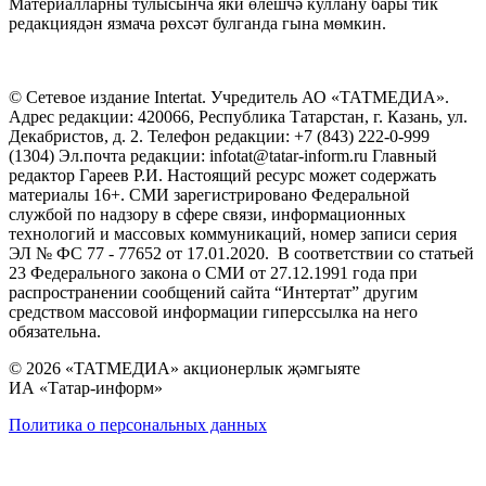
Материалларны тулысынча яки өлешчә куллану бары тик
редакциядән язмача рөхсәт булганда гына мөмкин.
© Сетевое издание Intertat. Учредитель АО «ТАТМЕДИА».
Адрес редакции: 420066, Республика Татарстан, г. Казань, ул.
Декабристов, д. 2. Телефон редакции: +7 (843) 222-0-999
(1304) Эл.почта редакции: infotat@tatar-inform.ru Главный
редактор Гареев Р.И. Настоящий ресурс может содержать
материалы 16+. СМИ зарегистрировано Федеральной
службой по надзору в сфере связи, информационных
технологий и массовых коммуникаций, номер записи серия
ЭЛ № ФС 77 - 77652 от 17.01.2020. В соответствии со статьей
23 Федерального закона о СМИ от 27.12.1991 года при
распространении сообщений сайта “Интертат” другим
средством массовой информации гиперссылка на него
обязательна.
© 2026 «ТАТМЕДИА» акционерлык җәмгыяте
ИА «Татар-информ»
Политика о персональных данных