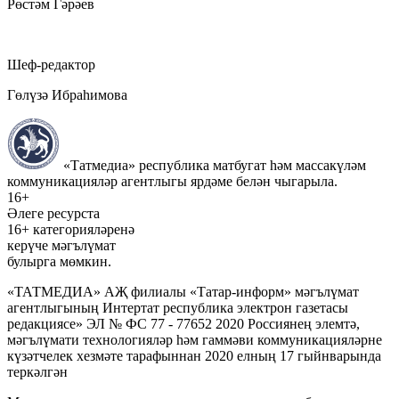
Рөстәм Гәрәев
Шеф-редактор
Гөлүзә Ибраһимова
«Татмедиа» республика матбугат һәм массакүләм
коммуникацияләр агентлыгы ярдәме белән чыгарыла.
16+
Әлеге ресурста
16+ категорияләренә
керүче мәгълүмат
булырга мөмкин.
«ТАТМЕДИА» АҖ филиалы «Татар-информ» мәгълүмат
агентлыгының Интертат республика электрон газетасы
редакциясе» ЭЛ № ФС 77 - 77652 2020 Россиянең элемтә,
мәгълүмати технологияләр һәм гаммәви коммуникацияләрне
күзәтчелек хезмәте тарафыннан 2020 елның 17 гыйнварында
теркәлгән