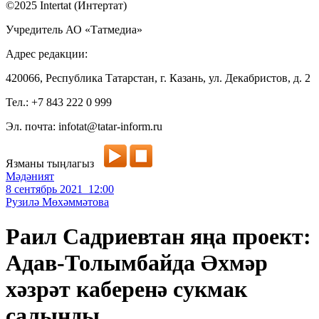
©2025 Intertat (Интертат)
Учредитель АО «Татмедиа»
Адрес редакции:
420066, Республика Татарстан, г. Казань, ул. Декабристов, д. 2
Тел.: +7 843 222 0 999
Эл. почта: infotat@tatar-inform.ru
Язманы тыңлагыз
Мәдәният
8 сентябрь 2021 12:00
Рузилә Мөхәммәтова
Раил Садриевтан яңа проект:
Адав-Толымбайда Әхмәр
хәзрәт каберенә сукмак
салынды