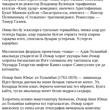
чакырылган режиссер Владимир Кузнецов тарафыннан
куелган «Кияү урлау» комедиясе, икенчесе Аристофанның
Булат Минкин куйган «Лисастрата»сы, өченчесе — Виктор
Пелевинның «Столыпин» трагикомедиясе. Режиссеры —
Тимур Галиев.
Әмма без бу эскизларга тукталып тормыйбыз, чөнки алар рус
телендә барды, алар уңышлы булган очракта театр аларны
тәрҗемә итеп, спектакль буларак үстерәчәк. Үстергәч
карарбыз.
Миллионлык федераль проектның «таҗы» — Адав-Толымбай
авылында үткәрелгән II Әхмәр хәзрәт укулары һәм Әхмәр
хәзрәткә багышланган Изге сукмакны ачу тантанасы иде.
Укуларда Татарстан мөфтие Камил хәзрәт Сәмигуллин үзе дә
катнашты.
Әхмәр бине Юныс әл-Толымбаи (1763-1819) — заманында
Идел буенда данлыклы ишан буларак танылган шәхес. Ул,
Бохарада белем алып, берничә көнчыгыш тел өйрәнеп, Буага
кайта, туган авылында мәчет белән мәдрәсә салдыра.
Хәзрәтнең исемен мәңгеләштерү йөзеннән, Әхмәр бине Юныс
әл-Толымбаи каберенә юл торгызылган, Әхмәр хәзрәт
мавзолеен үз эченә алган этнографик-мемориаль комплекс