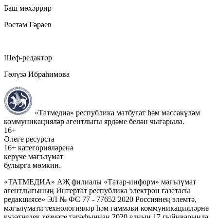
Баш мөхәррир
Рөстәм Гәрәев
Шеф-редактор
Гөлүзә Ибраһимова
«Татмедиа» республика матбугат һәм массакүләм
коммуникацияләр агентлыгы ярдәме белән чыгарыла.
16+
Әлеге ресурста
16+ категорияләренә
керүче мәгълүмат
булырга мөмкин.
«ТАТМЕДИА» АҖ филиалы «Татар-информ» мәгълүмат
агентлыгының Интертат республика электрон газетасы
редакциясе» ЭЛ № ФС 77 - 77652 2020 Россиянең элемтә,
мәгълүмати технологияләр һәм гаммәви коммуникацияләрне
күзәтчелек хезмәте тарафыннан 2020 елның 17 гыйнварында