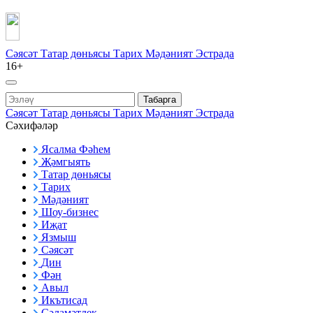
Сәясәт
Татар дөньясы
Тарих
Мәдәният
Эстрада
16+
Табарга
Сәясәт
Татар дөньясы
Тарих
Мәдәният
Эстрада
Сәхифәләр
Ясалма Фәһем
Җәмгыять
Татар дөньясы
Тарих
Мәдәният
Шоу-бизнес
Иҗат
Язмыш
Сәясәт
Дин
Фән
Авыл
Икътисад
Сәламәтлек