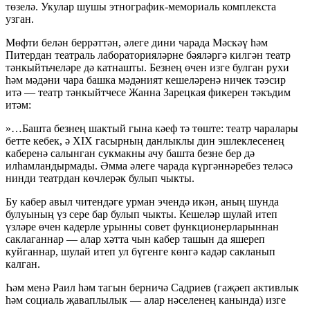
төзелә. Укулар шушы этнографик-мемориаль комплекста
узган.
Мөфти белән беррәттән, әлеге дини чарада Мәскәү һәм
Питердан театраль лабораторияләрне бәяләргә килгән театр
тәнкыйтьчеләре дә катнашты. Безнең өчен изге булган рухи
һәм мәдәни чара башка мәдәният кешеләренә ничек тәэсир
итә — театр тәнкыйтчесе Жанна Зарецкая фикерен тәкъдим
итәм:
»…Башта безнең шактый гына кәеф тә төште: театр чаралары
бетте кебек, ә XIX гасырның данлыклы дин эшлеклесенең
каберенә салынган сукмакны ачу башта безне бер дә
илһамландырмады. Әмма әлеге чарада күргәннәребез теләсә
нинди театрдан көчлерәк булып чыкты.
Бу кабер авыл читендәге урман эчендә икән, аның шунда
булуының үз сере бар булып чыкты. Кешеләр шулай итеп
үзләре өчен кадерле урынны совет функционерларыннан
саклаганнар — алар хәтта чын кабер ташын да яшереп
куйганнар, шулай итеп ул бүгенге көнгә кадәр сакланып
калган.
Һәм менә Раил һәм тагын берничә Садриев (гаҗәеп активлык
һәм социаль җаваплылык — алар нәселенең канында) изге