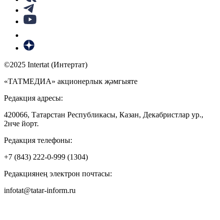
©2025 Intertat (Интертат)
«ТАТМЕДИА» акционерлык җәмгыяте
Редакция адресы:
420066, Татарстан Республикасы, Казан, Декабристлар ур.,
2нче йорт.
Редакция телефоны:
+7 (843) 222-0-999 (1304)
Редакциянең электрон почтасы:
infotat@tatar-inform.ru