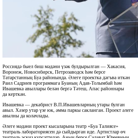
Россиядә быел биш мәдәни үзәк булдырылган — Хакасия,
Воронеж, Новосибирск, Петрозаводск һәм берсе
Татарстанның Буа районында. Әлеге проектка дәгъва иткән
Раил Садриев программага Буаның Адав-Толымбай һәм
Ивашевка авыллары белән бергә Тәтеш, Апас районнары
да керткән.
Ивашевка — декабрист В.П.Ивашевларның утары булган
авыл. Хәзер утар үзе юк, әмма паркы сакланган. Проект әлеге
авылны да колачлады.
Әлеге мәдәни проект кысаларына театр «Буа Талиясе»
театраль лабораториясен дә сыйдырган иде. Артистлар өч
театраль эскиз күрсәттеләр. Аның берсе Салават Юзеевның