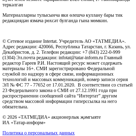
теркәлгән
Материалларны тулысынча яки өлешчә куллану бары тик
редакциядән язмача рөхсәт булганда гына мөмкин.
© Сетевое издание Intertat. Учредитель АО «ТАТМЕДИА».
Адрес редакции: 420066, Республика Татарстан, г. Казань, ул.
Декабристов, д. 2. Телефон редакции: +7 (843) 222-0-999
(1304) Эл.почта редакции: infotat@tatar-inform.ru Главный
редактор Гареев Р.И. Настоящий ресурс может содержать
материалы 16+. СМИ зарегистрировано Федеральной
службой по надзору в сфере связи, информационных
технологий и массовых коммуникаций, номер записи серия
ЭЛ № ФС 77 - 77652 от 17.01.2020. В соответствии со статьей
23 Федерального закона о СМИ от 27.12.1991 года при
распространении сообщений сайта “Интертат” другим
средством массовой информации гиперссылка на него
обязательна.
© 2026 «ТАТМЕДИА» акционерлык җәмгыяте
ИА «Татар-информ»
Политика о персональных данных