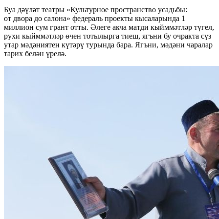
Буа дәүләт театры «Культурное пространство усадьбы:
от двора до салона» федераль проекты кысаларында 1
миллион сум грант отты. Әлеге акча матди кыйммәтләр түгел,
рухи кыйммәтләр өчен тотылырга тиеш, ягъни бу очракта сүз
утар мәдәниятен күтәрү турында бара. Ягъни, мәдәни чаралар
тарих белән үрелә.