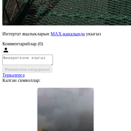
Интертат яңалыкларын
MAX-каналында
укыгыз
Комментарийлар (0)
Фикерегезне калдырыгыз
Теркәлергә
Калган символлар: