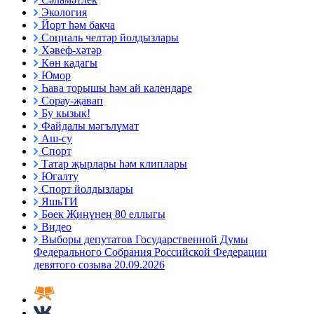
Экология
Йорт һәм бакча
Социаль челтәр йолдызлары
Хәвеф-хәтәр
Көн кадагы
Юмор
Һава торышы һәм ай календаре
Сорау-җавап
Бу кызык!
Файдалы мәгълүмат
Аш-су
Спорт
Татар җырлары һәм клиплары
Югалту
Спорт йолдызлары
ЯшьТИ
Бөек Җиңүнең 80 еллыгы
Видео
Выборы депутатов Государственной Думы
Федерального Собрания Российской Федерации
девятого созыва 20.09.2026