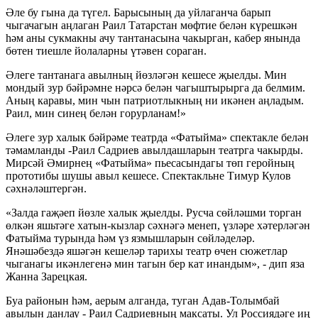
Әле бу гына да түгел. Барысының да уйлаганча барып
чыгачагын аңлаган Раил Татарстан мөфтие белән күрешкән
һәм аны сукмакны ачу тантанасына чакырган, кабер янында
бөтен тиешле йолаларны үтәвен сораган.
Әлеге тантанага авылның йөзләгән кешесе җыелды. Мин
мондый зур бәйрәмне нәрсә белән чагыштырырга да белмим.
Аның каравы, мин чын патриотлыкның ни икәнен аңладым.
Раил, мин синең белән горурланам!»
Әлеге зур халык бәйрәме театрда «Фатыйма» спектакле белән
тәмамланды -Раил Садриев авылдашларын театрга чакырды.
Мирсәй Әмирнең «Фатыйма» пьесасындагы төп геройның
прототибы шушы авыл кешесе. Спектакльне Тимур Кулов
сәхнәләштергән.
«Залда гаҗәеп йөзле халык җыелды. Русча сөйләшми торган
өлкән яшьтәге хатын-кызлар сәхнәгә менеп, үзләре хәтерләгән
Фатыйма турында һәм үз язмышларын сөйләделәр.
Янәшәбездә яшәгән кешеләр тарихы театр өчен сюжетлар
чыганагы икәнлегенә мин тагын бер кат инандым», - дип яза
Жанна Зарецкая.
Буа районын һәм, аерым алганда, туган Адав-Толымбай
авылын данлау - Раил Садриевның максаты. Ул Россиядәге иң