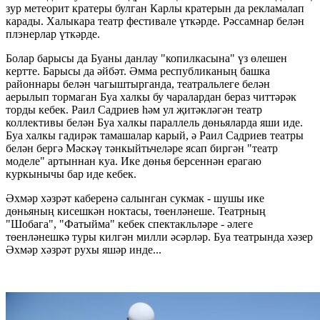
зур метеорит кратеры булган Карлы кратерын да рекламалап
карады. Халыкара театр фестивале үткәрде. Рәссамнар белән
плэнерлар үткәрде.
Болар барысы да Буаны данлау "копилкасына" үз өлешен
кертте. Барысы да әйбәт. Әмма республиканың башка
районнары белән чагыштырганда, театральлеге белән
аерылып тормаган Буа халкы бу чаралардан бераз читтәрәк
торды кебек. Раил Садриев һәм ул җитәкләгән театр
коллективы белән Буа халкы параллель дөньяларда яши иде.
Буа халкы гадирәк тамашалар карый, ә Раил Садриев театры
белән бергә Мәскәү тәнкыйтьчеләре ясап биргән "театр
моделе" артыннан куа. Ике дөнья берсеннән ерагаю
куркынычы бар иде кебек.
Әхмәр хәзрәт каберенә салынган сукмак - шушы ике
дөньяның кисешкән ноктасы, төенләнеше. Театрның
"Шобага", "Фатыйма" кебек спектакльләре - әлеге
төенләнешкә туры килгән милли әсәрләр. Буа театрында хәзер
Әхмәр хәзрәт рухы яшәр инде...