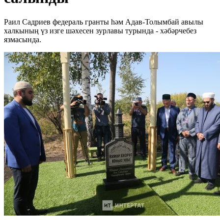
Раил Садриев федераль гранты һәм Адав-Толымбай авылы
халкының үз изге шәхесен зурлавы турында - хәбәрчебез
язмасында.