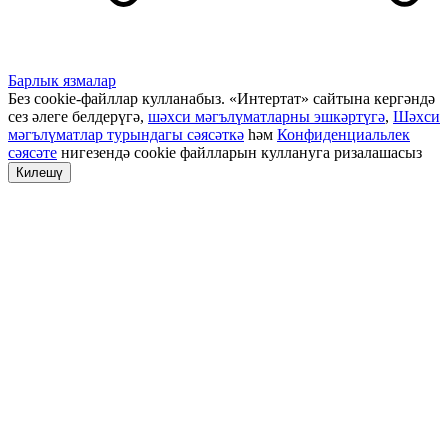
Барлык язмалар
Без cookie-файллар кулланабыз. «Интертат» сайтына кергәндә
сез әлеге белдерүгә,
шәхси мәгълүматларны эшкәртүгә
,
Шәхси
мәгълүматлар турындагы сәясәткә
һәм
Конфиденциальлек
сәясәте
нигезендә cookie файлларын куллануга ризалашасыз
Килешү