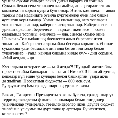
урынга сукмак салырга вакыт дигән карарга килгәннәр.
Сукмак белән генә чикләнеп калмыйча, аның тирәли этник
комплекс та корып куярга булганнар. Этник комплекс — авыл
тарихы һәм мәдәнияте буенча күргәзмәләр өчен һәм башка
аутентик корылмалар. Урманны кискәннәр, агач төпләрен
чокып чыгарганнар, каберне чистартканнар. Кабергә өч таш
урнаштырылган: беренчесе — тарихи, икенчесе — совет
елларында торганы, өченчесе — яңа. Яңасы Әхмәр бине
Юныс әл-Толымбаиның бөеклеген ачып бирерлек итеп
эшләнгән. Кабер өстенә ярымайлы беседка корылган. Ә инде
сукмакны үлән басмасын дип аны бетон плитәләр белән
түшәгәннәр. «Раил, кайчан башыңа килде бу?» - дип сорыйм.
«Май аенда», - ди.
Күз алдына китерәсезме — май аенда?! Шундый масштаблы
проект өч айда башкарып чыгылган! Ничек?!!! Раил әйтүенчә,
кешеләр күп эшне үз куллары белән башкарган, үзара акча
да җыйган. Проектның бюджеты — 800 мең сум.
Бу дәүләтнең һәм гражданнарның уртак тарихы.
Баксаң, Татарстан Президенты законы буенча, гражданнар үз
территорияләрендә финанс чыгымнары белән ниндидер
уңайлыклар тудыралар, төзекләндерәләр икән, дәүләт бюджет
хисабына ул сумманы дүрт тапкыр арттыра. Бу искиткеч,
килешәсезме?