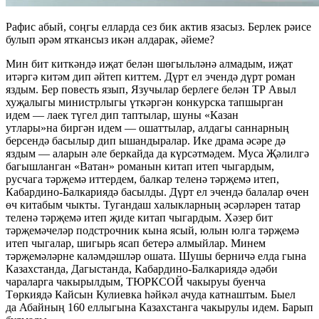
Рафис абый, соңгы елларда сез бик актив язасыз. Берлек рәисе
булып әрәм яткансыз икән алдарак, әйеме?
Мин бит киткәндә иҗат белән шөгыльләнә алмадым, иҗат
итәргә китәм дип әйтеп киттем. Дүрт ел эчендә дүрт роман
яздым. Бер повесть язып, Язучылар берлеге белән ТР Авыл
хуҗалыгы министрлыгы үткәргән конкурска тапшырган
идем — лаек түгел дип таптылар, шуны «Казан
утлары»на биргән идем — ошаттылар, алдагы саннарның
берсендә басылыр дип ышандыралар. Ике драма әсәре дә
яздым — аларын әле беркайда да күрсәтмәдем. Муса Җәлилгә
багышланган «Ватан» романын китап итеп чыгардым,
русчага тәрҗемә иттердем, балкар теленә тәрҗемә итеп,
Кабардино-Балкариядә басылды. Дүрт ел эчендә балалар өчен
өч китабым чыкты. Тугандаш халыкларның әсәрләрен татар
теленә тәрҗемә итеп җиде китап чыгардым. Хәзер бит
тәрҗемәчеләр подстрочник кына ясый, юлын юлга тәрҗемә
итеп чыгалар, шигырь ясап бетерә алмыйлар. Минем
тәрҗемәләрне каләмдәшләр ошата. Шушы берничә елда гына
Казахстанда, Дагыстанда, Кабардино-Балкариядә әдәби
чараларга чакырылдым, ТЮРКСОЙ чакыруы буенча
Төркиядә Кайсын Кулиевка һәйкәл ачуда катнаштым. Быел
да Абайның 160 еллыгына Казахстанга чакырулы идем. Барып