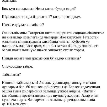
булмады.
Бик күп санадыгыз. Ничә китап булды инде?
Шул вакыт эчендә барлыгы 17 китап чыгардым.
Ничәсе дәүләт хисабына?
Өч китабымны Татарстан китап нәшрияты социаль әһәмияткә
ия китаплар исемлегендә чыгарды.Ике китабым Татарстан
мәдәният министрлыгы хисабына чыкты. Күбесен үз
нәшриятымда бастырам, мин бит китап бастыру эшчәнлеге
белән шөгыльләнүче шәхси эшмәкәр булып торам.
Нинди акчага чыгарасыз соң бу кадәр китапны?
Спонсорлар табам.
Табыламы?
Нишләп табылмасын! Акчалы урыннарда эшләүче якташ
дусларым бар. 60 яшьлек юбилеемны да Берлек ярдәменнән
башка гына филармония залында үткәрә алдым. «Ватан»
китабының презентациясен дә шунда үткәрдем. Алар өчен
күп акча кирәк. Филармония залының аренда хакы гына
да 100 мең сум.