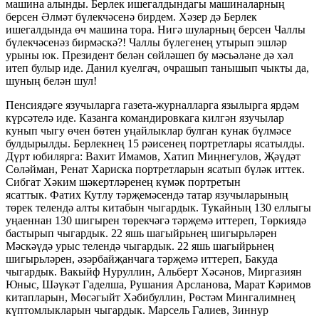
машина алынды. Берлек ишегалдындагы машиналарның
берсен Әлмәт бүлекчәсенә бирдем. Хәзер дә Берлек
ишегалдында өч машина тора. Нигә шуларның берсен Чаллы
бүлекчәсенәз бирмәскә?! Чаллы бүлегенең утырып эшләр
урыны юк. Президент белән сөйләшеп бу мәсьәләне дә хәл
итеп булыр иде. Данил куелгач, очрашып танышып чыкты да,
шуның белән шул!
Пенсиядәге язучыларга газета-журналларга язылырга ярдәм
күрсәтелә иде. Казанга командировкага килгән язучылар
кунып чыгу өчен бөтен уңайлыклар булган кунак бүлмәсе
булдырылды. Берлекнең 15 рәисенең портретлары ясатылды.
Дүрт юбилярга: Вахит Имамов, Хатип Миңнегулов, Җәүдәт
Сөләйман, Ренат Хариска портретларын ясатып бүләк иттек.
Сибгат Хәким шәкертләренең күмәк портретын
ясаттык. Фатих Кутлу тәрҗемәсендә татар язучыларының
төрек телендә алты китабын чыгардык. Тукайның 130 еллыгы
уңаеннан 130 шигырен төрекчәгә тәрҗемә иттереп, Төркиядә
бастырып чыгардык. 22 яшь шагыйрьнең шигырьләрен
Мәскәүдә урыс телендә чыгардык. 22 яшь шагыйрьнең
шигырьләрен, әзәрбайҗанчага тәрҗемә иттереп, Бакуда
чыгардык. Вакыйф Нуруллин, Альберт Хәсәнов, Миргазиян
Юныс, Шәүкәт Гаделша, Рушания Арсланова, Марат Кәримов
китапларын, Мөсәгыйт Хәбибуллин, Рөстәм Мингалимнең
күптомлыкларын чыгардык. Марсель Галиев, Зиннур