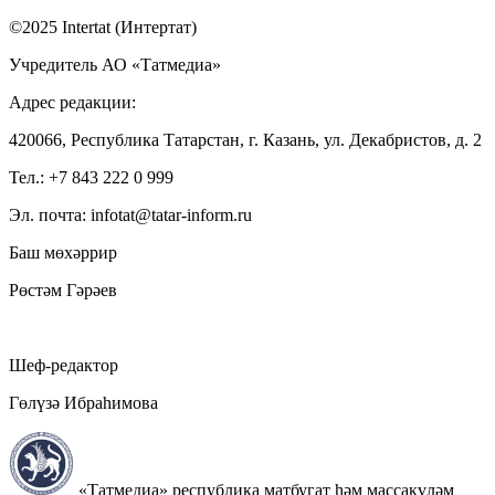
©2025 Intertat (Интертат)
Учредитель АО «Татмедиа»
Адрес редакции:
420066, Республика Татарстан, г. Казань, ул. Декабристов, д. 2
Тел.: +7 843 222 0 999
Эл. почта: infotat@tatar-inform.ru
Баш мөхәррир
Рөстәм Гәрәев
Шеф-редактор
Гөлүзә Ибраһимова
«Татмедиа» республика матбугат һәм массакүләм