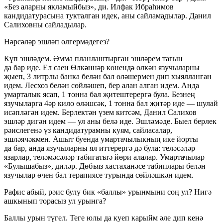
«Без аларны якламыйбыз», ди. Илфак Ибраһимов
кандидатурасына тукталган идек, аны сайламадылар. Данил
Салиховны сайладылар.
Нәрсәләр эшләп өлгермәдегез?
Күп эшләдем. Әмма планлаштырган эшләрем тагын
да бар иде. Ел саен Өлкәннәр көнендә өлкән язучыларны
җыеп, 3 литрлы банка белән бал өләшермен дип хыялланган
идем. Лесхоз белән сөйләшеп, бер алан алган идем. Анда
умарталык ясап, 1 тонна бал җитештерергә була. Безнең
язучыларга 4әр кило өләшсәк, 1 тонна бал җитәр иде — шулай
исәпләгән идем. Берлектән үзем китсәм, Данил Салихов
эшләр дигән идем — ул аны белә иде. Эшләмәде. Быел берлек
рәислегенә үз кандидатурамны куям, сайласалар,
эшләячәкмен. Ашыт буенда умартачылыкның ике йорты
да бар, анда язучыларны ял иттерергә дә була: теләсәләр
язарлар, теләмәсәләр табигатьтә йөри алалар. Умартачылар
«Булышабыз», диләр. Дөбъяз хастаханәсе табиплары белән
язучылар өчен бал терапиясе турында сөйләшкән идем.
Рафис абый, рәис булу бик «баллы» урынмыни соң ул? Нигә
ашкынып торасыз ул урынга?
Баллы урын түгел. Теге юлы да куеп карыйм әле дип кенә