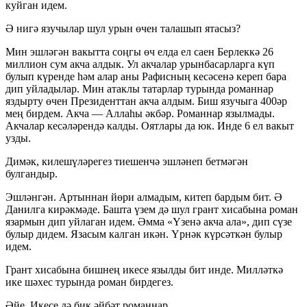
куйган идем.
Ә нигә язучылар шул урын өчен талашып ятасыз?
Мин эшләгән вакытта соңгы өч елда ел саен Берлеккә 26
миллион сум акча алдык. Ул акчалар урынбасарларга күп
булып күренде һәм алар аны Рафисның кесәсенә кереп бара
дип уйладылар. Мин атаклы татарлар турында романнар
яздырту өчен Президенттан акча алдым. Биш язучыга 400әр
мең бирдем. Акча — Аллаһы әкбәр. Романнар язылмады.
Акчалар кесәләрендә калды. Оятлары да юк. Инде 6 ел вакыт
узды.
Димәк, килешүләрегез тиешенчә эшләнеп бетмәгән
булгандыр.
Эшләнгән. Артыннан йөри алмадым, китеп бардым бит. Ә
Данилга кирәкмәде. Башта үзем дә шул грант хисабына роман
язармын дип уйлаган идем. Әмма «Үзенә акча ала», дип сүзе
булыр дидем. Язасым калган икән. Үрнәк күрсәткән булыр
идем.
Грант хисабына бишнең икесе язылды бит инде. Милләткә
ике шәхес турында роман бирдегез.
Әйе. Икесе дә бик әйбәт романнар.