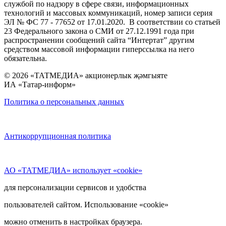
службой по надзору в сфере связи, информационных
технологий и массовых коммуникаций, номер записи серия
ЭЛ № ФС 77 - 77652 от 17.01.2020. В соответствии со статьей
23 Федерального закона о СМИ от 27.12.1991 года при
распространении сообщений сайта “Интертат” другим
средством массовой информации гиперссылка на него
обязательна.
© 2026 «ТАТМЕДИА» акционерлык җәмгыяте
ИА «Татар-информ»
Политика о персональных данных
Антикоррупционная политика
АО «ТАТМЕДИА» использует «cookie»
для персонализации сервисов и удобства
пользователей сайтом. Использование «cookie»
можно отменить в настройках браузера.