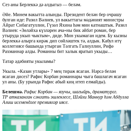
Сез аны Берлеккә дә алдыгыз — беләм.
Әйе. Минем вакытта алынды. Президент белән бер очрашу
булган иде: Разил Вәлиев, ул вакыттагы мәдәният министры
Айрат Сибагатуллин, Гүзәл Яхина һәм мин катнаштык. Разил
Вәлиев: «Зөләйха күзләрен ача»ны бик әйбәт роман, бер
утыруда укып чыктым», диде. Мин укымаган идем. Бу кызны
берлеккә алырга кирәк дип сөйләштек тә, алдык. Кабул итү
коллегиясе башында утырган Тәлгать Галиуллин, Рифә
Рахманнар алды. Романны бит халык яратып укыды…
Татар әдәбияты укыламы?
Укыла. «Казан утлары» 7 мең тираж ясаган. Нәрсә белән
ясаган дисез? Рафис Корбан романнары чыга башлагач ясаган
ул аны. (Бу урында Рафис абый киң итеп елмайды).
Белешмә.
Рафис Корбан — язучы, шагыйрь, драматургг.
ТР атказанган сәнгать эшлеклесе, Шәйхи Маннур һәм Абдулла
Алиш исемендәге премияләр иясе.