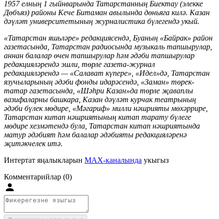
1957 елның 1 гыйнварында Татарстанның Биектау (элекке
Дөбъяз) районы Кече Битаман авылында дөньяга килә. Казан
дәүләт университетының журналистика бүлегендә укый.
«Татарстан яшьләре» редакциясендә, Буаның «Байрак» район
газетасында, Татарстан радиосында музыкаль тапшырулар,
аннан балалар өчен тапшырулар һәм әдәби тапшырулар
редакцияләрендә эшли, төрле газета-журнал
редакцияләрендә — «Салават күпере», «Идел»дә, Татарстан
язучыларының әдәби фонды идарәсендә, «Заман» төрек-
татар газетасында, «Шәһри Казан»да төрле җаваплы
вазифаларны башкара, Казан дәүләт курчак театрының
әдәби бүлек мөдире, «Мәгариф» милли нәшрияты мөхәррире,
Татарстан китап нәшриятының китап тарату бүлеге
мөдире хезмәтендә була, Татарстан китап нәшриятында
матур әдәбият һәм балалар әдәбияты редакцияләренә
җитәкчелек итә.
Интертат яңалыкларын
MAX-каналында
укыгыз
Комментарийлар (0)