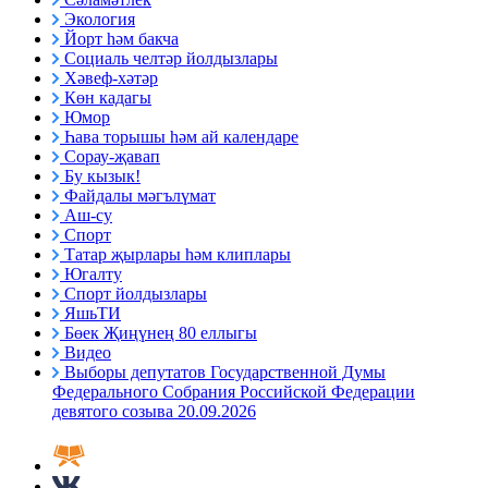
Экология
Йорт һәм бакча
Социаль челтәр йолдызлары
Хәвеф-хәтәр
Көн кадагы
Юмор
Һава торышы һәм ай календаре
Сорау-җавап
Бу кызык!
Файдалы мәгълүмат
Аш-су
Спорт
Татар җырлары һәм клиплары
Югалту
Спорт йолдызлары
ЯшьТИ
Бөек Җиңүнең 80 еллыгы
Видео
Выборы депутатов Государственной Думы
Федерального Собрания Российской Федерации
девятого созыва 20.09.2026