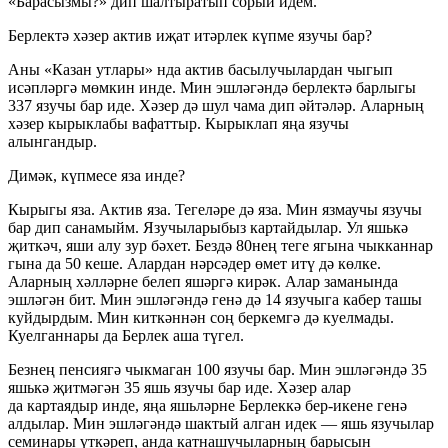
«Барасызмы?» дип шалтыратып сорый идем.
Берлектә хәзер актив иҗат итәрлек күпме язучы бар?
Аны «Казан утлары» нда актив басылучылардан чыгып
исәпләргә мөмкин инде. Мин эшләгәндә берлектә барлыгы
337 язучы бар иде. Хәзер дә шул чама дип әйтәләр. Аларның
хәзер кырыклабы вафаттыр. Кырыклап яңа язучы
алынгандыр.
Димәк, күпмесе яза инде?
Кырыгы яза. Актив яза. Тегеләре дә яза. Мин язмаучы язучы
бар дип санамыйм. Язучыларыбыз картайдылар. Ул яшькә
җиткәч, яши алу зур бәхет. Бездә 80нең теге ягына чыкканнар
гына да 50 кеше. Алардан нәрсәдер өмет итү дә көлке.
Аларның хәлләрне белеп яшәргә кирәк. Алар заманында
эшләгән бит. Мин эшләгәндә генә дә 14 язучыга кабер ташы
куйдырдым. Мин киткәннән соң беркемгә дә куелмады.
Куелганнары да Берлек аша түгел.
Безнең пенсиягә чыкмаган 100 язучы бар. Мин эшләгәндә 35
яшькә җитмәгән 35 яшь язучы бар иде. Хәзер алар
да картаядыр инде, яңа яшьләрне Берлеккә бер-икене генә
алдылар. Мин эшләгәндә шактый алган идек — яшь язучылар
семинары үткәреп, анда катнашучыларның барысын