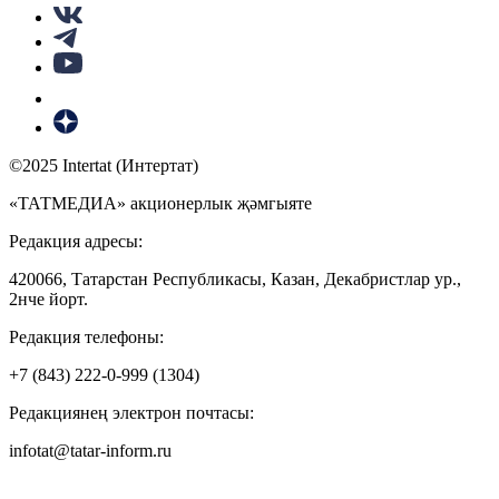
©2025 Intertat (Интертат)
«ТАТМЕДИА» акционерлык җәмгыяте
Редакция адресы:
420066, Татарстан Республикасы, Казан, Декабристлар ур.,
2нче йорт.
Редакция телефоны:
+7 (843) 222-0-999 (1304)
Редакциянең электрон почтасы:
infotat@tatar-inform.ru