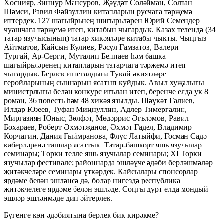
Хөснияр, Зиннур Мансуров, Җәүдәт Сөләйман, Солтан
Шәмси, Равил Фәйзуллин китапларын русчага тәрҗемә
иттердек. 127 шагыйрьнең шигырьләрен Юрий Семендер
чуашчага тәрҗемә итеп, китабын чыгардык. Казах телендә (34
татар язучысының) татар хикәяләре китабы чыкты. Чыңгыз
Айтматов, Кайсын Кулиев, Рәсүл Гамзатов, Валери
Тургай, Ар-Серги, Муталип Беппаев һәм башка
шагыйрьләренең китапларын татарчага тәрҗемә итеп
чыгардык. Берлек ишегалдына Тукай әкиятләре
геройларының сыннарын ясатып куйдык. Авыл хуҗалыгы
министрлыгы белән конкурс игълан итеп, беренче елда ук 8
роман, 36 повесть һәм 48 хикәя язылды. Шәүкәт Галиев,
Илдар Юзеев, Туфан Миңнуллин, Адлер Тимергалин,
Миргазиян Юныс, Зөлфәт, Мөдәррис Әгьләмов, Равил
Бохараев, Роберт Әхмәтҗанов, Әхмәт Гадел, Владимир
Корчагин, Дания Гыймранова, Флүс Латыйфи, Госман Садә
каберләренә ташлар ясаттык. Татар-башкорт яшь язучылар
семинары; Төрки телле яшь язучылар семинары; XI Төрки
язучылар фестивале; районнарда эшләүче әдәби берләшмәләр
җитәкчеләре семинары үткәрдек. Кайсылары спонсорлар
ярдәме белән эшләнсә дә, болар нигездә республика
җитәкчелеге ярдәме белән эшләде. Соңгы дүрт елда мондый
эшләр эшләнмәде дип әйтерлек.
Бүгенге көн әдәбиятына берлек бик кирәкме?