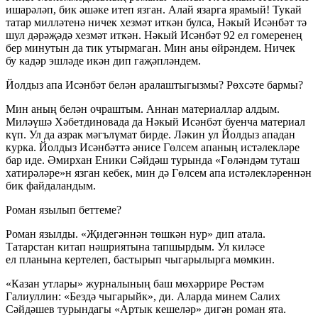
ишарәләп, бик әшәке итеп язган. Алай язарга ярамый! Тукай
татар милләтенә ничек хезмәт иткән булса, Нәкый Исәнбәт тә
шул дәрәҗәдә хезмәт иткән. Нәкый Исәнбәт 92 ел гомеренең
бер минутын да тик утырмаган. Мин аны өйрәндем. Ничек
бу кадәр эшләде икән дип гаҗәпләндем.
Йолдыз апа Исәнбәт белән аралаштыгызмы? Рөхсәте бармы?
Мин аның белән очраштым. Аннан материаллар алдым.
Миләүшә Хәбетдиновада да Нәкый Исәнбәт буенча материал
күп. Ул да азрак мәгълүмат бирде. Ләкин ул Йолдыз ападан
курка. Йолдыз Исәнбәттә әнисе Гөлсем апаның истәлекләре
бар иде. Әмирхан Еники Сәйдәш турында «Гөләндәм туташ
хатирәләре»н язган кебек, мин дә Гөлсем апа истәлекләреннән
бик файдаландым.
Роман язылып беттеме?
Роман язылды. «Җидегәннән төшкән нур» дип атала.
Татарстан китап нәшриятына тапшырдым. Ул киләсе
ел планына кертелеп, бастырып чыгарылырга мөмкин.
«Казан утлары» журналының баш мөхәррире Рөстәм
Галиуллин: «Бездә чыгарыйк», ди. Аларда минем Салих
Сәйдәшев турындагы «Артык кешеләр» дигән роман ята.