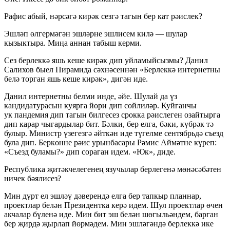
Рафис абый, нәрсәгә кирәк сезгә тагын бер кат рәислек?
Эшләп өлгермәгән эшләрне эшлисем килә — шулар
кызыктыра. Миңа аннан табыш керми.
Сез берлеккә яшь кеше кирәк дип уйламыйсызмы? Данил
Салихов быел Пирамида сәхнәсеннән «Берлеккә интернетны
белә торган яшь кеше кирәк», дигән иде.
Данил интернетны белми инде, әйе. Шулай да үз
кандидатурасын куярга йөри дип сөйлиләр. Куйганчы
ук пандемия дип тагын билгесез срокка рәислеген озайтырга
дип карар чыгардылар бит. Бәлки, бер елга, бәки, күбрәк тә
булыр. Министр үзегезгә әйткән иде түгелме сентябрьдә съезд
була дип. Беркөнне рәис урынбасары Рәмис Аймәтне күреп:
«Съезд буламы?» дип сораган идем. «Юк», диде.
Республика җитәкчелегенең язучылар берлегенә мөнәсәбәтен
ничек бәялисез?
Мин дүрт ел эшләү дәверендә елга бер тапкыр планнар,
проектлар белән Президентка керә идем. Шул проектлар өчен
акчалар бүленә иде. Мин бит эш белән шөгыльәндем, барган
бер җирдә җырлап йөрмәдем. Мин эшләгәндә берлеккә ике