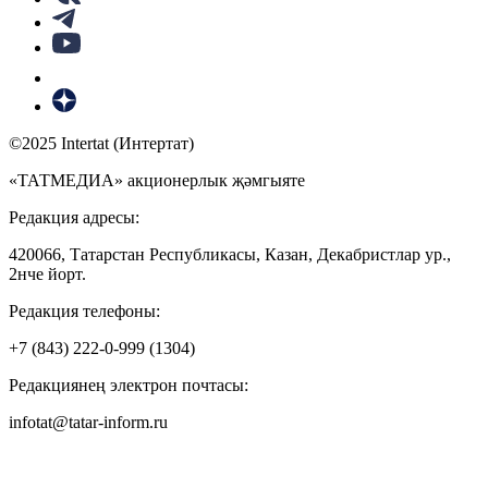
©2025 Intertat (Интертат)
«ТАТМЕДИА» акционерлык җәмгыяте
Редакция адресы:
420066, Татарстан Республикасы, Казан, Декабристлар ур.,
2нче йорт.
Редакция телефоны:
+7 (843) 222-0-999 (1304)
Редакциянең электрон почтасы:
infotat@tatar-inform.ru