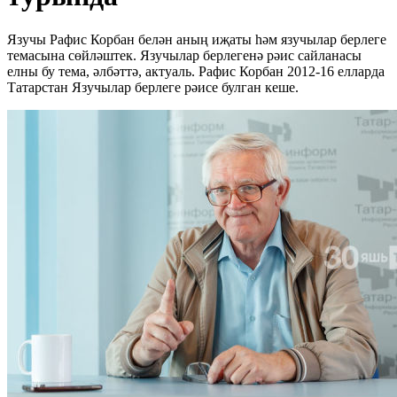
Язучы Рафис Корбан белән аның иҗаты һәм язучылар берлеге
темасына сөйләштек. Язучылар берлегенә рәис сайланасы
елны бу тема, әлбәттә, актуаль. Рафис Корбан 2012-16 елларда
Татарстан Язучылар берлеге рәисе булган кеше.