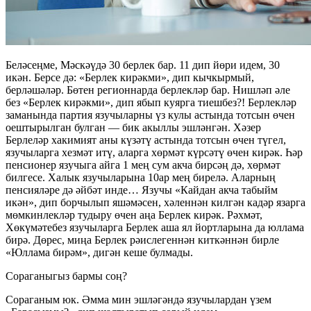
Беләсеңме, Мәскәүдә 30 берлек бар. 11 дип йөри идем, 30
икән. Берсе дә: «Берлек кирәкми», дип кычкырмый,
берләшәләр. Бөтен регионнарда берлекләр бар. Нишләп әле
без «Берлек кирәкми», дип ябып куярга тиешбез?! Берлекләр
заманында партия язучыларны үз кулы астында тотсын өчен
оештырылган булган — бик акыллы эшләнгән. Хәзер
Берлеләр хакимият аны күзәтү астында тотсын өчен түгел,
язучыларга хезмәт итү, аларга хөрмәт күрсәтү өчен кирәк. Һәр
пенсионер язучыга айга 1 мең сум акча бирсәң дә, хөрмәт
билгесе. Халык язучыларына 10ар мең бирелә. Аларның
пенсияләре дә әйбәт инде… Язучы «Кайдан акча табыйм
икән», дип борчылып яшәмәсен, хәленнән килгән кадәр язарга
мөмкинлекләр тудыру өчен аңа Берлек кирәк. Рәхмәт,
Хөкүмәтебез язучыларга Берлек аша ял йортларына да юллама
бирә. Дөрес, миңа Берлек рәислегеннән киткәннән бирле
«Юллама бирәм», дигән кеше булмады.
Сораганыгыз бармы соң?
Сораганым юк. Әмма мин эшләгәндә язучылардан үзем