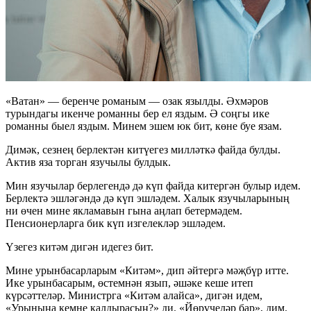
«Ватан» — беренче романым — озак язылды. Әхмәров
турындагы икенче романны бер ел яздым. Ә соңгы ике
романны быел яздым. Минем эшем юк бит, көне буе язам.
Димәк, сезнең берлектән китүегез милләткә файда булды.
Актив яза торган язучылы булдык.
Мин язучылар берлегендә дә күп файда китергән булыр идем.
Берлектә эшләгәндә дә күп эшләдем. Халык язучыларының
ни өчен мине якламавын гына аңлап бетермәдем.
Пенсионерларга бик күп изгелекләр эшләдем.
Үзегез китәм дигән идегез бит.
Мине урынбасарларым «Китәм», дип әйтергә мәҗбүр итте.
Ике урынбасарым, өстемнән язып, әшәке кеше итеп
күрсәттеләр. Министрга «Китәм алайса», дигән идем,
«Урыныңа кемне калдырасың?» ди. «Йөрүчеләр бар», дим.