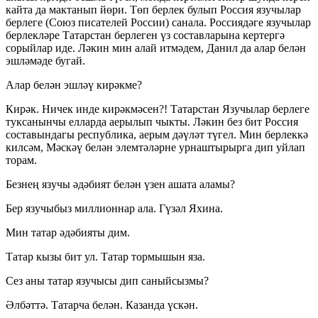
кайта да мактанып йөри. Төп берлек булып Россия язучылар
берлеге (Союз писателей России) санала. Россиядәге язучылар
берлекләре Татарстан берлеген үз составларына кертергә
сорыйлар иде. Ләкин мин алай итмәдем, Данил да алар белән
эшләмәде бугай.
Алар белән эшләү кирәкме?
Кирәк. Ничек инде кирәкмәсен?! Татарстан Язучылар берлеге
туксанынчы елларда аерылып чыкты. Ләкин без бит Россия
составындагы республика, аерым дәүләт түгел. Мин берлеккә
килсәм, Мәскәү белән элемтәләрне урнаштырырга дип уйлап
торам.
Безнең язучы әдәбият белән үзен ашата аламы?
Бер язучыбыз миллионнар ала. Гүзәл Яхина.
Мин татар әдәбияты дим.
Татар кызы бит ул. Татар тормышын яза.
Сез аны татар язучысы дип саныйсызмы?
Әлбәттә. Татарча белән. Казанда үскән.