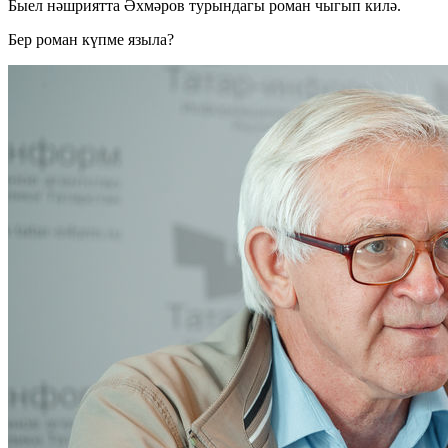
Быел нәшриятта Әхмәров турындагы роман чыгып килә.
Бер роман күпме языла?