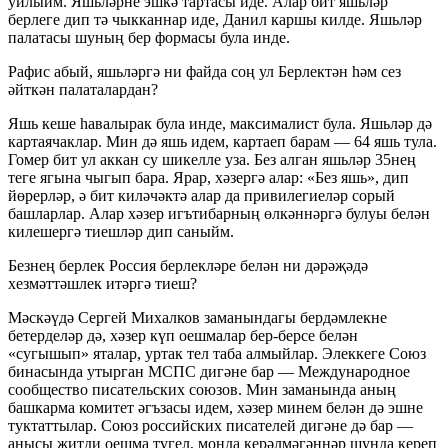
уйлыйм. Яшьләрне эшкә тартасы иде. Алар бит яшьләр
берлеге дип тә чыкканнар иде, Данил каршы килде. Яшьләр
палатасы шуның бер формасы була инде.
Рафис абый, яшьләргә ни файда соң ул Берлектән һәм сез
әйткән палаталардан?
Яшь кеше һавалырак була инде, максималист була. Яшьләр дә
картаячаклар. Мин дә яшь идем, картаеп барам — 64 яшь тула.
Гомер бит ул аккан су шикелле уза. Без алган яшьләр 35нең
теге ягына чыгып бара. Ярар, хәзергә алар: «Без яшь», дип
йөрерләр, ә бит киләчәктә алар да привилегиеләр сорый
башларлар. Алар хәзер игътибарның өлкәннәргә булуы белән
килешергә тиешләр дип саныйм.
Безнең берлек Россия берлекләре белән ни дәрәҗәдә
хезмәттәшлек итәргә тиеш?
Мәскәүдә Сергей Михалков заманындагы бердәмлекне
бетерделәр дә, хәзер күп оешмалар бер-берсе белән
«сугышып» яталар, уртак тел таба алмыйлар. Элеккеге Союз
бинасында утырган МСПС дигәне бар — Международное
сообщество писательских союзов. Мин заманында аның
башкарма комитет әгъзасы идем, хәзер минем белән дә эшне
туктаттылар. Союз российских писателей дигәне дә бар —
анысы җитди оешма түгел, монда керәлмәгәннәр шунда кереп