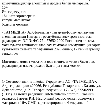
коммуникацияләр агентлыгы ярдәме белән чыгарыла.
16+
Әлеге ресурста
16+ категорияләренә
керүче мәгълүмат
булырга мөмкин.
«ТАТМЕДИА» АҖ филиалы «Татар-информ» мәгълүмат
агентлыгының Интертат республика электрон газетасы
редакциясе» ЭЛ № ФС 77 - 77652 2020 Россиянең элемтә,
мәгълүмати технологияләр һәм гаммәви коммуникацияләрне
күзәтчелек хезмәте тарафыннан 2020 елның 17 гыйнварында
теркәлгән
Материалларны тулысынча яки өлешчә куллану бары тик
редакциядән язмача рөхсәт булганда гына мөмкин.
© Сетевое издание Intertat. Учредитель АО «ТАТМЕДИА».
Адрес редакции: 420066, Республика Татарстан, г. Казань, ул.
Декабристов, д. 2. Телефон редакции: +7 (843) 222-0-999
(1304) Эл.почта редакции: infotat@tatar-inform.ru Главный
редактор Гареев Р.И. Настоящий ресурс может содержать
материалы 16+. СМИ зарегистрировано Федеральной