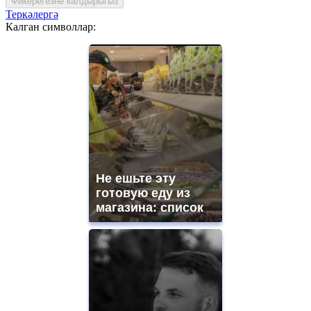
Фикерегезне калдырыгыз
Теркәлергә
Калган символлар:
Не ешьте эту
готовую еду из
магазина: список