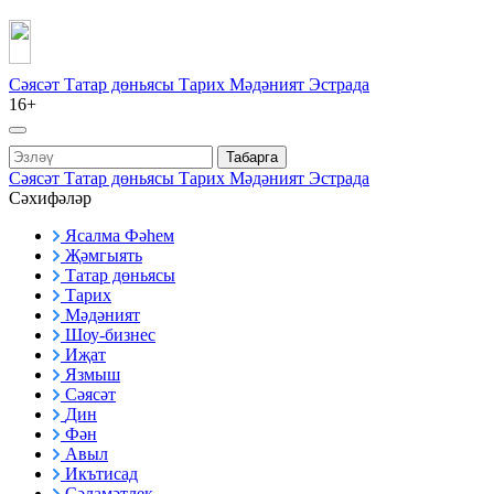
Сәясәт
Татар дөньясы
Тарих
Мәдәният
Эстрада
16+
Табарга
Сәясәт
Татар дөньясы
Тарих
Мәдәният
Эстрада
Сәхифәләр
Ясалма Фәһем
Җәмгыять
Татар дөньясы
Тарих
Мәдәният
Шоу-бизнес
Иҗат
Язмыш
Сәясәт
Дин
Фән
Авыл
Икътисад
Сәламәтлек