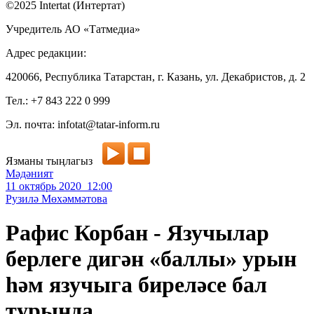
©2025 Intertat (Интертат)
Учредитель АО «Татмедиа»
Адрес редакции:
420066, Республика Татарстан, г. Казань, ул. Декабристов, д. 2
Тел.: +7 843 222 0 999
Эл. почта: infotat@tatar-inform.ru
Язманы тыңлагыз
Мәдәният
11 октябрь 2020 12:00
Рузилә Мөхәммәтова
Рафис Корбан - Язучылар
берлеге дигән «баллы» урын
һәм язучыга биреләсе бал
турында