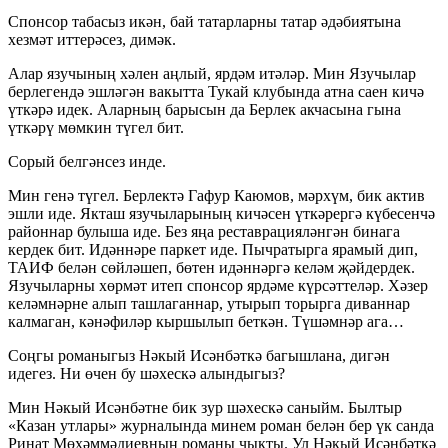
Спонсор табасыз икән, бай татарларны татар әдәбиятына
хезмәт иттерәсез, димәк.
Алар язучының хәлен аңлый, ярдәм итәләр. Мин Язучылар
берлегендә эшләгән вакытта Тукай клубында атна саен кичә
үткәрә идек. Аларның барысын да Берлек акчасына гына
үткәрү мөмкин түгел бит.
Сорый белгәнсез инде.
Мин генә түгел. Берлектә Гафур Каюмов, мәрхүм, бик актив
эшли иде. Якташ язучыларының кичәсен үткәрергә күбесенчә
районнар булыша иде. Без яңа реставрацияләнгән бинага
кердек бит. Идәннәре паркет иде. Пычратырга ярамый дип,
ТАИФ белән сөйләшеп, бөтен идәннәргә келәм җәйдердек.
Язучыларны хөрмәт итеп спонсор ярдәме күрсәттеләр. Хәзер
келәмнәрне алып ташлаганнар, утырып торырга диваннар
калмаган, кәнәфиләр кыршылып беткән. Түшәмнәр ага…
Соңгы романыгыз Нәкый Исәнбәткә багышлана, дигән
идегез. Ни өчен бу шәхескә алындыгыз?
Мин Нәкый Исәнбәтне бик зур шәхескә саныйм. Былтыр
«Казан утлары» журналында минем роман белән бер үк санда
Ринат Мөхәммәдиевның романы чыкты. Ул Нәкый Исәнбәткә