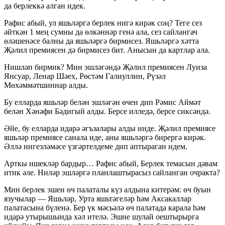
да берлеккә алган идек.
Рафис абый, ул яшьләргә берлек нигә кирәк соң? Теге сез
әйткән 1 мең сумны да өлкәннәр генә ала, сез сайлангач
өләшенәсе балны да яшьләргә бирмисез. Яшьләргә хәтта
Җәлил премиясен дә бирмисез бит. Анысын да картлар ала.
Нишләп бирмик? Мин эшләгәндә Җәлил премиясен Луиза
Янсуар, Ленар Шәех, Рөстәм Галиуллин, Рүзәл
Мөхәммәтшиннар алды.
Бу елларда яшьләр белән эшләгән өчен дип Рәмис Аймәт
белән Хәнәфи Бәдигый алды. Берсе илледә, берсе сиксәндә.
Әйе, бу елларда идарә әгъзалары алды инде. Җәлил премиясе
яшьләр премиясе санала иде, аны яшьләргә бирергә кирәк.
Әллә нигезләмәсе үзгәртелдеме дип аптыраган идем.
Арткы ишекләр бардыр… Рафис абый, Берлек темасын дәвам
итик әле. Ниләр эшләргә планлаштырасыз сайланган очракта?
Мин берлек эшен өч палаталы күз алдына китерәм: өч буын
язучылар — Яшьләр, Урта яшьтәгеләр һәм Аксакаллар
палатасына бүленә. Бер үк мәсьәлә өч палатада карала һәм
идарә утырышында хәл ителә. Эшне шулай оештырырга