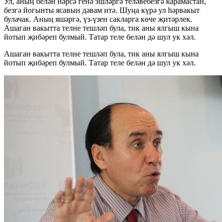
Ул, аның белән нәрсә генә эшләргә теләвебезгә карамастан,
безгә йогынты ясавын дәвам итә. Шуңа күрә ул һәрвакыт
булачак. Аның яшәргә, үз-үзен сакларга көче җитәрлек.
Ашаган вакытта телне тешләп була, тик аны ялгыш кына
йотып җибәреп булмый. Татар теле белән дә шул ук хәл.
Ашаган вакытта телне тешләп була, тик аны ялгыш кына
йотып җибәреп булмый. Татар теле белән дә шул ук хәл.