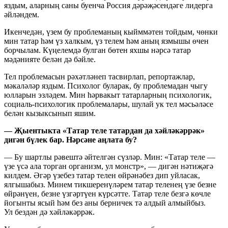
яздым, аларның саны буенча Россия дәрәҗәсендәге лидерга
әйләндем.
Икенчедән, үзем бу проблеманың кыйммәтен тойдым, чөнки
мин татар һәм үз халкым, үз телем һәм аның язмышы өчен
борчылам. Күңелемдә булган бөтен яхшы нәрсә татар
мәдәнияте белән дә бәйле.
Тел проблемасын рәхәтләнеп тасвирлап, репортажлар,
мәкаләләр яздым. Психолог буларак, бу проблемадан чыгу
юлларын эзләдем. Мин һәрвакыт татарларның психологик,
социаль-психологик проблемалары, шулай ук тел мәсьәләсе
белән кызыксынып яшим.
— Җыентыкта «Татар теле татардан да хәйләкәррәк»
дигән бүлек бар. Нәрсәне аңлата бу?
— Бу шартлы рәвештә әйтелгән сүзләр. Мин: «Татар теле —
үзе үсә ала торган организм, ул монстр», — дигән нәтиҗәгә
килдем. Әгәр үзебез татар телен өйрәнәбез дип уйласак,
ялгышабыз. Минем тикшеренүләрем татар теленең үзе безне
өйрәнүен, безне үзгәртүен күрсәтте. Татар теле безгә көчле
йогынты ясый һәм без аны берничек тә алдый алмыйбыз.
Ул бездән дә хәйләкәррәк.