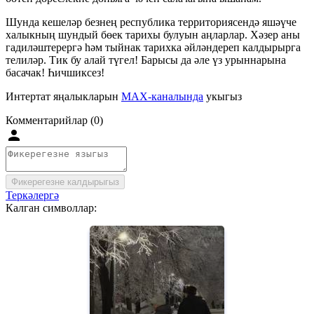
Шунда кешеләр безнең республика территориясендә яшәүче
халыкның шундый бөек тарихы булуын аңларлар. Хәзер аны
гадиләштерергә һәм тыйнак тарихка әйләндереп калдырырга
телиләр. Тик бу алай түгел! Барысы да әле үз урыннарына
басачак! Һичшиксез!
Интертат яңалыкларын
MAX-каналында
укыгыз
Комментарийлар (0)
Фикерегезне калдырыгыз
Теркәлергә
Калган символлар: