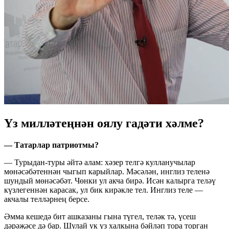
Үз милләтеңнән оялу гадәти хәлме?
— Татарлар патриотмы?
— Турыдан-туры әйтә алам: хәзер телгә кулланучылар
мөнәсәбәтеннән чыгып карыйлар. Мәсәлән, инглиз теленә
шундый мөнәсәбәт. Чөнки ул акча бирә. Исән калырга теләү
күзлегеннән карасак, ул бик кирәкле тел. Инглиз теле —
акчалы телләрнең берсе.
Әмма кешедә бит ашказаны гына түгел, теләк тә, үсеш
дәрәҗәсе дә бар. Шулай ук үз халкына бәйләп тора торган