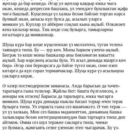
җепләр дә бар кешедә. Әгәр ул җепләр каядыр юкка чыга
икән, кешедә депрессия башлана, ул эчендәге бушлыктан җәфа
чигә башлый. Күңелендә үз халкы белән бәйләп торган нәрсә
булмый икән, акчасы күп булса да, асылып үләргә
мөмкин ул. Күпләр ул әйберне соңлап кына аңлый. Өлкәнәеп
кенә киләләр моңа. Тик инде соң булырга, тамырларны
югалтырга да мөмкиннәр.
Шуңа күрә һәр кеше күңеленнән үз милләтенә, туган теленә
таянырга тиеш. Бу — зур көч. Моны һәркем үзенчә аңлый.
Бигрәк тә кеше моны башкалар аны бәяләмәгән вакытта
аңлый. Һәр нәрсәнең асылы була. Ул асыл дөньяда яшәргә көч
бирә. Әгәр син бернәрсәгә дә бәйле түгел икән, сине изеп
китәргә дә күп сорап тормаячаклар. Шуңа күрә үз асылыңны
сакларга кирәк.
Ә хәзер постмодернизм заманасы. Анда барысын да чәчеп-
таратырга гына телиләр. Җайлы бит: башта бүлгәлисең, ә
аннары юк итәсең! Барысы да таралырга, юкка чыгарга
мөмкин. Шуңа күрә дөньяда ныклы басып торыр өчен терәк
булырга тиеш. Ул очракта гына сез яшәячәксез. Ә төп терәк —
ул үз халкың. Мин сез башка мәдәнияттән, дөньяның башка
халыклары белән интеграцияләнүдән баш тартырга тиеш дип
әйтмим. Әмма сез шул терәкне сакларга тиеш, чөнки
ул булмаса, җәмгыять сезне үзеннән этеп чыгарачак. Бу үз-