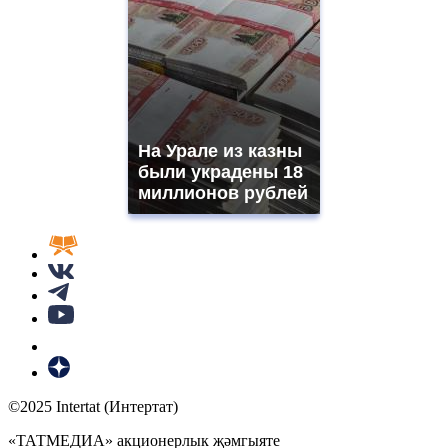
На Урале из казны
были украдены 18
миллионов рублей
©2025 Intertat (Интертат)
«ТАТМЕДИА» акционерлык җәмгыяте