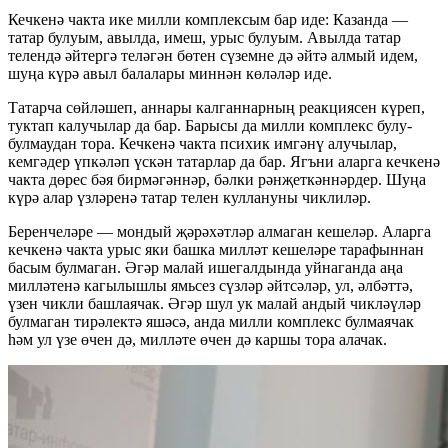
Кечкенә чакта ике милли комплексым бар иде: Казанда —
татар булуым, авылда, имеш, урыс булуым. Авылда татар
телендә әйтергә теләгән бөтен сүземне дә әйтә алмый идем,
шуңа күрә авыл балалары миннән көләләр иде.
Татарча сөйләшеп, аннары калганнарның реакциясен күреп,
туктап калучылар да бар. Барысы да милли комплекс булу-
булмаудан тора. Кечкенә чакта психик имгәнү алучылар,
кемгәдер үпкәләп үскән татарлар да бар. Ягъни аларга кечкенә
чакта дөрес бәя бирмәгәннәр, бәлки рәнҗеткәннәрдер. Шуңа
күрә алар үзләренә татар телен куллануны чиклиләр.
Беренчеләре — мондый җәрәхәтләр алмаган кешеләр. Аларга
кечкенә чакта урыс яки башка милләт кешеләре тарафыннан
басым булмаган. Әгәр малай ишегалдында уйнаганда аңа
милләтенә кагылышлы ямьсез сүзләр әйтсәләр, ул, әлбәттә,
үзен чикли башлаячак. Әгәр шул ук малай андый чикләүләр
булмаган тирәлектә яшәсә, анда милли комплекс булмаячак
һәм ул үзе өчен дә, милләте өчен дә каршы тора алачак.