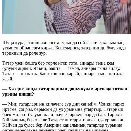
Шуңа күрә, этнопсихология турында сөйләгәнче, халыкның
үткәнен өйрәнергә кирәк. Кешеләрнең хәзер нинди булуында
тарихның да роле зур.
Татар үзен башта бер төрле итеп тота, аннары гына кем
булуын аңлый. Ягъни, башта — гамәл, аннары гына аңлау.
Татар — практик. Башта эшләп карый, аннары гына нәтиҗә
ясый.
— Хәзерге көндә татарларның дөньякүләм аренада тоткан
урыны нинди?
— Мин татарларның киләчәге зур дип саныйм. Чөнки тарих
иртәме, соңмы, барысын да үз урынына утыртыр. Татарның
бөек милләт булуын дәлилләүче тарихчылар да бар. Тарихи
байлыкның бер өлеше Татарстан территориясендә урнашкан.
Кайчан да булса бер Америка каналының татарлар турында
бөтен дөреслекне дөньяга чәчеп салачагына ышанам.