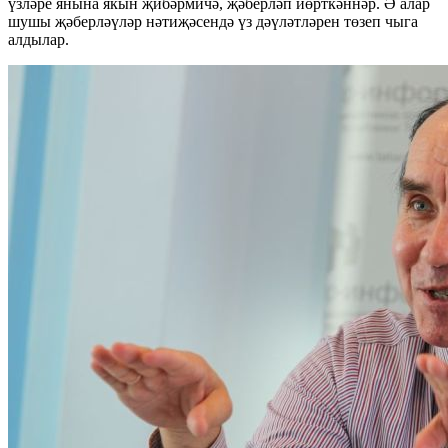
үзләре янына якын җибәрмичә, җәберләп йөрткәннәр. Ә алар
шушы җәберләүләр нәтиҗәсендә үз дәүләтләрен төзеп чыга
алдылар.