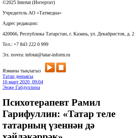
©2025 Intertat (Интертат)
Учредитель АО «Татмедиа»
Адрес редакции:
420066, Республика Татарстан, г. Казань, ул. Декабристов, д. 2
Тел.: +7 843 222 0 999
Эл. почта: infotat@tatar-inform.ru
Язманы тыңлагыз
Татар дөньясы
16 март 2020 09:04
Энҗе Габдуллина
Психотерапевт Рамил
Гарифуллин: «Татар теле
татарның үзеннән дә
хәйләкәррәк»