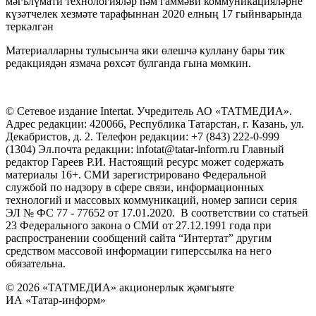
мәгълүмати технологияләр һәм гаммәви коммуникацияләрне
күзәтчелек хезмәте тарафыннан 2020 елның 17 гыйнварында
теркәлгән
Материалларны тулысынча яки өлешчә куллану бары тик
редакциядән язмача рөхсәт булганда гына мөмкин.
© Сетевое издание Intertat. Учредитель АО «ТАТМЕДИА».
Адрес редакции: 420066, Республика Татарстан, г. Казань, ул.
Декабристов, д. 2. Телефон редакции: +7 (843) 222-0-999
(1304) Эл.почта редакции: infotat@tatar-inform.ru Главный
редактор Гареев Р.И. Настоящий ресурс может содержать
материалы 16+. СМИ зарегистрировано Федеральной
службой по надзору в сфере связи, информационных
технологий и массовых коммуникаций, номер записи серия
ЭЛ № ФС 77 - 77652 от 17.01.2020. В соответствии со статьей
23 Федерального закона о СМИ от 27.12.1991 года при
распространении сообщений сайта “Интертат” другим
средством массовой информации гиперссылка на него
обязательна.
© 2026 «ТАТМЕДИА» акционерлык җәмгыяте
ИА «Татар-информ»