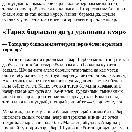
да шундый кыйммәтләре барлыкка килер һәм милләттән,
телдән оялу проблемасы юкка чыгар. Татар телендә бик шәп
фильм яки китап дөнья күрер. Аннан барысы да, шушы
осталык үрнәген аңлар өчен, татар телен өйрәнә башлар.
«Тарих барысын да үз урынына куяр»
— Татарлар башка милләтләрдән нәрсә белән аерылып
торалар?
— Этнопсихология проблемасы бар. Һәрбер милләтнең нинди
дә булса типик билгеләре була һәм алар һәрдаим күзәтеп
барыла. Шуны әйтә алам: барлык татарларга да хас уртак
билге табу җиңел түгел (чуашларда ул бөтенләй юк, мәсәлән).
Ахыр чиктә, кеше психологиясе ул мәдәният һәм тел белән
генә бәйле түгел. Кеше, рус яки татар булуына карамастан,
начар яки әйбәт була ала. Көнчелек, куркаклык, тыйнаклык
ише билгеләр алар бөтен милләтләргә дә хас. Болай гына,
татарлар алар шундый, шундый дип әйтү — ул дөрес түгел.
Менә миңа да татарларны берләштерердәй нинди билге бар
икәнлеге кызык тоелды, алар да тарихтан нинди дә булса
тәҗрибә алырга тиешләр бит. Мәсәлән, яһүдләр. Аларның
шундый зур тарихлары бар. Яһүдләрне бөтен җирдән дә куып,