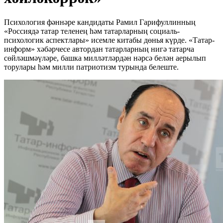
Психология фәннәре кандидаты Рамил Гарифуллинның
«Россиядә татар теленең һәм татарларның социаль-
психологик аспектлары» исемле китабы дөнья күрде. «Татар-
информ» хәбәрчесе автордан татарларның нигә татарча
сөйләшмәүләре, башка милләтләрдән нәрсә белән аерылып
торулары һәм милли патриотизм турында белеште.