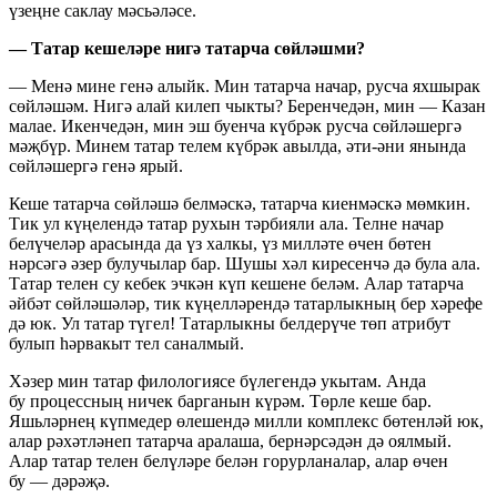
үзеңне саклау мәсьәләсе.
— Татар кешеләре нигә татарча сөйләшми?
— Менә мине генә алыйк. Мин татарча начар, русча яхшырак
сөйләшәм. Нигә алай килеп чыкты? Беренчедән, мин — Казан
малае. Икенчедән, мин эш буенча күбрәк русча сөйләшергә
мәҗбүр. Минем татар телем күбрәк авылда, әти-әни янында
сөйләшергә генә ярый.
Кеше татарча сөйләшә белмәскә, татарча киенмәскә мөмкин.
Тик ул күңелендә татар рухын тәрбияли ала. Телне начар
белүчеләр арасында да үз халкы, үз милләте өчен бөтен
нәрсәгә әзер булучылар бар. Шушы хәл киресенчә дә була ала.
Татар телен су кебек эчкән күп кешене беләм. Алар татарча
әйбәт сөйләшәләр, тик күңелләрендә татарлыкның бер хәрефе
дә юк. Ул татар түгел! Татарлыкны белдерүче төп атрибут
булып һәрвакыт тел саналмый.
Хәзер мин татар филологиясе бүлегендә укытам. Анда
бу процессның ничек барганын күрәм. Төрле кеше бар.
Яшьләрнең күпмедер өлешендә милли комплекс бөтенләй юк,
алар рәхәтләнеп татарча аралаша, бернәрсәдән дә оялмый.
Алар татар телен белүләре белән горурланалар, алар өчен
бу — дәрәҗә.