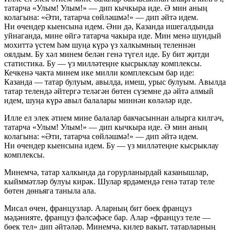
татарча «Улым! Улым!» — дип кычкыра иде. Ә мин аның
колагына: «Әти, татарча сөйләшмә!» — дип әйтә идем.
Ни өчендер кыенсына идем. Әни дә, Казанда ишегалдында
уйнаганда, мине өйгә татарча чакыра иде. Мин менә шундый
мохиттә үстем һәм шуңа күрә үз халкымның теленнән
оялдым. Бу хәл минем белән генә түгел иде. Бу бит җитди
статистика. Бу — үз милләтеңне кысрыклау комплексы.
Кечкенә чакта минем ике милли комплексым бар иде:
Казанда — татар булуым, авылда, имеш, урыс булуым. Авылда
татар телендә әйтергә теләгән бөтен сүземне дә әйтә алмый
идем, шуңа күрә авыл балалары миннән көләләр иде.
Илле ел элек әтием мине балалар бакчасыннан алырга килгәч,
татарча «Улым! Улым!» — дип кычкыра иде. Ә мин аның
колагына: «Әти, татарча сөйләшмә!» — дип әйтә идем.
Ни өчендер кыенсына идем. Бу — үз милләтеңне кысрыклау
комплексы.
Минемчә, татар халкында да горурланырдай казанышлар,
кыйммәтләр булуы кирәк. Шулар ярдәмендә генә татар теле
бөтен дөньяга таныла ала.
Мисал өчен, французлар. Аларның бит бөек француз
мәдәнияте, француз фәлсәфәсе бар. Алар «француз теле —
бөек тел» дип әйтәләр. Минемчә, килер вакыт, татарларның