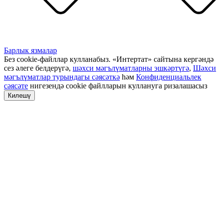
Барлык язмалар
Без cookie-файллар кулланабыз. «Интертат» сайтына кергәндә
сез әлеге белдерүгә,
шәхси мәгълүматларны эшкәртүгә
,
Шәхси
мәгълүматлар турындагы сәясәткә
һәм
Конфиденциальлек
сәясәте
нигезендә cookie файлларын куллануга ризалашасыз
Килешү