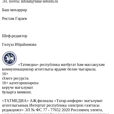
Эл. почта: infotat@tatar-inform.ru
Баш мөхәррир
Рөстәм Гәрәев
Шеф-редактор
Гөлүзә Ибраһимова
«Татмедиа» республика матбугат һәм массакүләм
коммуникацияләр агентлыгы ярдәме белән чыгарыла.
16+
Әлеге ресурста
16+ категорияләренә
керүче мәгълүмат
булырга мөмкин.
«ТАТМЕДИА» АҖ филиалы «Татар-информ» мәгълүмат
агентлыгының Интертат республика электрон газетасы
редакциясе» ЭЛ № ФС 77 - 77652 2020 Россиянең элемтә,