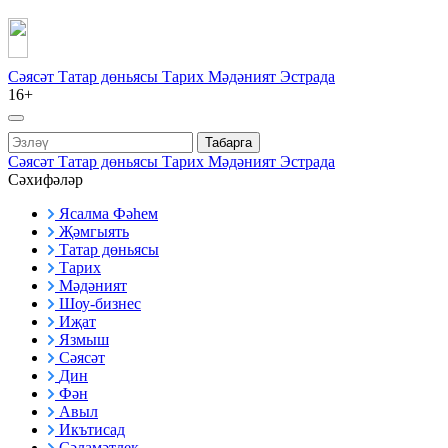
Сәясәт
Татар дөньясы
Тарих
Мәдәният
Эстрада
16+
Табарга
Сәясәт
Татар дөньясы
Тарих
Мәдәният
Эстрада
Сәхифәләр
Ясалма Фәһем
Җәмгыять
Татар дөньясы
Тарих
Мәдәният
Шоу-бизнес
Иҗат
Язмыш
Сәясәт
Дин
Фән
Авыл
Икътисад
Сәламәтлек