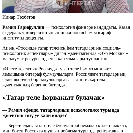
Илнар Төхбәтов
Рамил Гарифуллин
— психология фәннәре кандидаты, Казан
федераль университетының психология һәм мәгариф
институты доценты.
Аның «Россиядә татар теленең һәм татарларның социаль-
психологик аспектлары» дигән җыентыгында «Эхо Москвы»
мәгълүмат ресурсында чыккан язмалары тупланган.
«Әлеге җыентык Россиядә туган теле һәм үз милләте
язмышына битараф булмаучыларга, Россиядәге татарларның
язмышы өчен борчылучыларга», — дип искәртелә
җыентыкның беренче битендә.
«Татар теле һәрвакыт булачак»
— Рамил әфәнде, татарларның психологиясе турында
җыентык төзү уе каян килде?
— Беренчедән, татар теле буенча проблемалар килеп чыккач,
мин бөтен Россиягә шушы проблема турында репортажлар