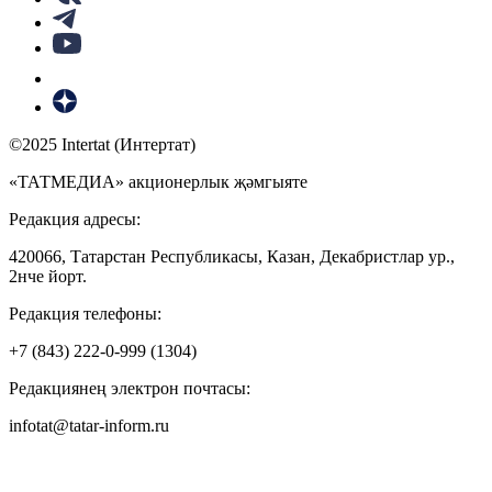
©2025 Intertat (Интертат)
«ТАТМЕДИА» акционерлык җәмгыяте
Редакция адресы:
420066, Татарстан Республикасы, Казан, Декабристлар ур.,
2нче йорт.
Редакция телефоны:
+7 (843) 222-0-999 (1304)
Редакциянең электрон почтасы:
infotat@tatar-inform.ru