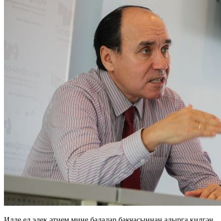
Илле ел элек әтием мине балалар бакчасыннан алырга килгәч,