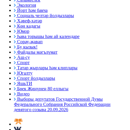
Экология
Йорт һәм бакча
Социаль челтәр йолдызлары
Хәвеф-хәтәр
Көн кадагы
Юмор
Һава торышы һәм ай календаре
Сорау-җавап
Бу кызык!
Файдалы мәгълүмат
Аш-су
Спорт
Татар җырлары һәм клиплары
Югалту
Спорт йолдызлары
ЯшьТИ
Бөек Җиңүнең 80 еллыгы
Видео
Выборы депутатов Государственной Думы
Федерального Собрания Российской Федерации
девятого созыва 20.09.2026