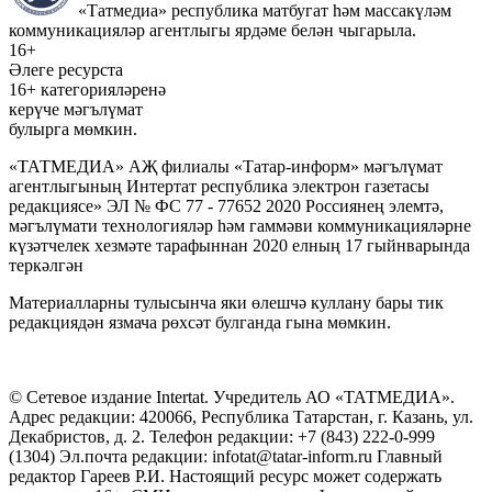
«Татмедиа» республика матбугат һәм массакүләм
коммуникацияләр агентлыгы ярдәме белән чыгарыла.
16+
Әлеге ресурста
16+ категорияләренә
керүче мәгълүмат
булырга мөмкин.
«ТАТМЕДИА» АҖ филиалы «Татар-информ» мәгълүмат
агентлыгының Интертат республика электрон газетасы
редакциясе» ЭЛ № ФС 77 - 77652 2020 Россиянең элемтә,
мәгълүмати технологияләр һәм гаммәви коммуникацияләрне
күзәтчелек хезмәте тарафыннан 2020 елның 17 гыйнварында
теркәлгән
Материалларны тулысынча яки өлешчә куллану бары тик
редакциядән язмача рөхсәт булганда гына мөмкин.
© Сетевое издание Intertat. Учредитель АО «ТАТМЕДИА».
Адрес редакции: 420066, Республика Татарстан, г. Казань, ул.
Декабристов, д. 2. Телефон редакции: +7 (843) 222-0-999
(1304) Эл.почта редакции: infotat@tatar-inform.ru Главный
редактор Гареев Р.И. Настоящий ресурс может содержать