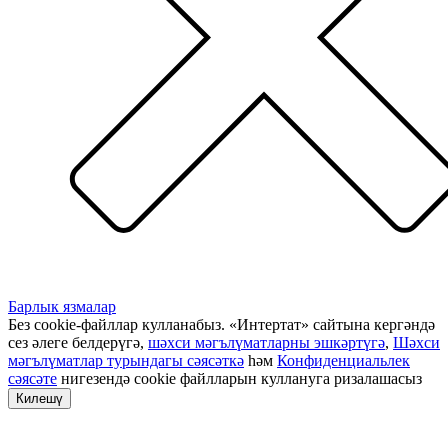
Барлык язмалар
Без cookie-файллар кулланабыз. «Интертат» сайтына кергәндә
сез әлеге белдерүгә,
шәхси мәгълүматларны эшкәртүгә
,
Шәхси
мәгълүматлар турындагы сәясәткә
һәм
Конфиденциальлек
сәясәте
нигезендә cookie файлларын куллануга ризалашасыз
Килешү