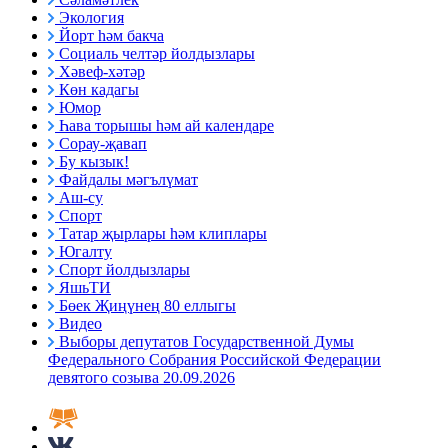
Экология
Йорт һәм бакча
Социаль челтәр йолдызлары
Хәвеф-хәтәр
Көн кадагы
Юмор
Һава торышы һәм ай календаре
Сорау-җавап
Бу кызык!
Файдалы мәгълүмат
Аш-су
Спорт
Татар җырлары һәм клиплары
Югалту
Спорт йолдызлары
ЯшьТИ
Бөек Җиңүнең 80 еллыгы
Видео
Выборы депутатов Государственной Думы
Федерального Собрания Российской Федерации
девятого созыва 20.09.2026