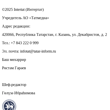
©2025 Intertat (Интертат)
Учредитель АО «Татмедиа»
Адрес редакции:
420066, Республика Татарстан, г. Казань, ул. Декабристов, д. 2
Тел.: +7 843 222 0 999
Эл. почта: infotat@tatar-inform.ru
Баш мөхәррир
Рөстәм Гәрәев
Шеф-редактор
Гөлүзә Ибраһимова