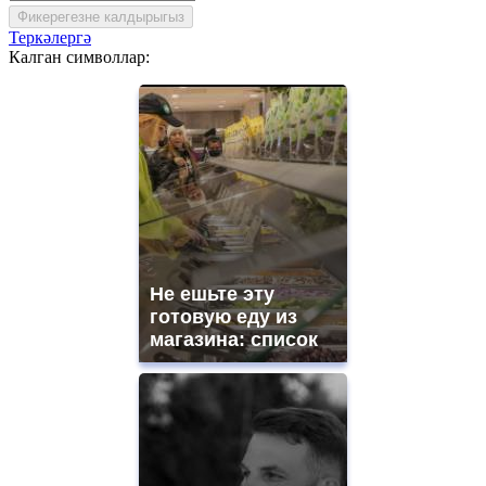
Фикерегезне калдырыгыз
Теркәлергә
Калган символлар:
Не ешьте эту
готовую еду из
магазина: список