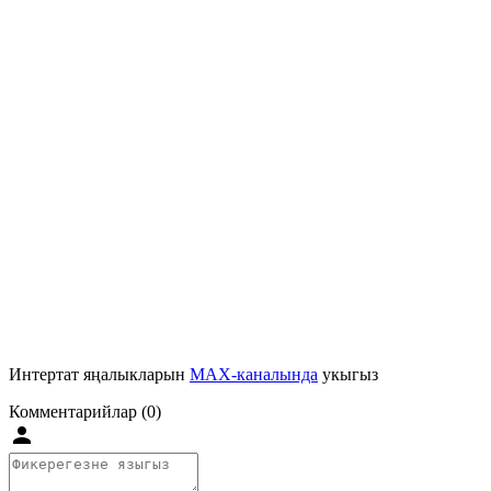
Интертат яңалыкларын
MAX-каналында
укыгыз
Комментарийлар (0)