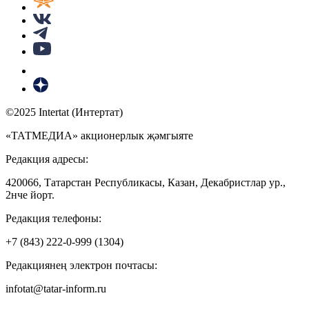
©2025 Intertat (Интертат)
«ТАТМЕДИА» акционерлык җәмгыяте
Редакция адресы:
420066, Татарстан Республикасы, Казан, Декабристлар ур.,
2нче йорт.
Редакция телефоны:
+7 (843) 222-0-999 (1304)
Редакциянең электрон почтасы:
infotat@tatar-inform.ru