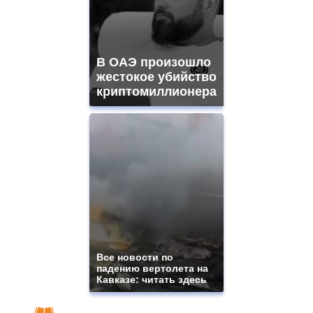
В ОАЭ произошло
жестокое убийство
криптомиллионера
Все новости по
падению вертолета на
Кавказе: читать здесь