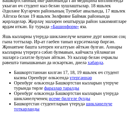
Башкортстанның ике районында Гай медицина көллиятендә
укыган өч студент кыз белән хушлаштылар. 18 яшьлек
Әдиләне Күгәрчен районының Туембәт авылында, 17 яшьлек
Айгизә белән 19 яшьлек Зөлфияне Баймак районында
җирләделәр. Җирләү эшләрен оештыруда район хакимиятләре
ярдәм иткән. Бу турыда
«Башинформ»
яза.
Яшь кызларны үтерүдә шикләнелүче кешене дүрт көннән соң
гына тоттылар. Ир-ат гаебен танып күрсәтмәләр биргән.
Җинаятьче башта хәтерен югалтуын әйткән булган. Аннары
кызларны үтерергә сәбәп булмавын, кайчакта уйламаган
эшләргә сәләтле булуын әйткән. Ул кызлар белән очраклы
рәвештә танышканын да искәрткән, диелә
хәбәрдә
.
Башкортстаннан килгән 17, 18, 19 яшьлек өч студент
кызны Оренбург өлкәсендә
үтергәннәр
Оренбург өлкәсендә Башкортстан кызларын үтерүче
турында төрле
фаразлар таралды
Оренбург өлкәсендә Башкортстан кызларын үтерүдә
шикләнелүченең
исеме билгеле булды
Башкортстан студентларын үтерүдә
шикләнелүче
тоткарланды