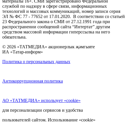
материалы 16+. СМИ зарегистрировано Федеральной
службой по надзору в сфере связи, информационных
технологий и массовых коммуникаций, номер записи серия
ЭЛ № ФС 77 - 77652 от 17.01.2020. В соответствии со статьей
23 Федерального закона о СМИ от 27.12.1991 года при
распространении сообщений сайта “Интертат” другим
средством массовой информации гиперссылка на него
обязательна.
© 2026 «ТАТМЕДИА» акционерлык җәмгыяте
ИА «Татар-информ»
Политика о персональных данных
Антикоррупционная политика
АО «ТАТМЕДИА» использует «cookie»
для персонализации сервисов и удобства
пользователей сайтом. Использование «cookie»