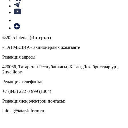
©2025 Intertat (Интертат)
«ТАТМЕДИА» акционерлык җәмгыяте
Редакция адресы:
420066, Татарстан Республикасы, Казан, Декабристлар ур.,
2нче йорт.
Редакция телефоны:
+7 (843) 222-0-999 (1304)
Редакциянең электрон почтасы:
infotat@tatar-inform.ru