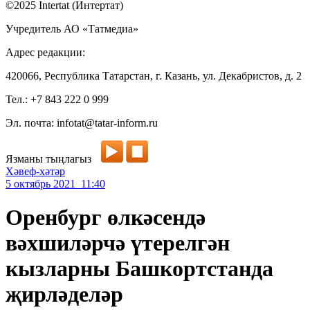
©2025 Intertat (Интертат)
Учредитель АО «Татмедиа»
Адрес редакции:
420066, Республика Татарстан, г. Казань, ул. Декабристов, д. 2
Тел.: +7 843 222 0 999
Эл. почта: infotat@tatar-inform.ru
Язманы тыңлагыз
Хәвеф-хәтәр
5 октябрь 2021 11:40
Оренбург өлкәсендә
вәхшиләрчә үтерелгән
кызларны Башкортстанда
җирләделәр