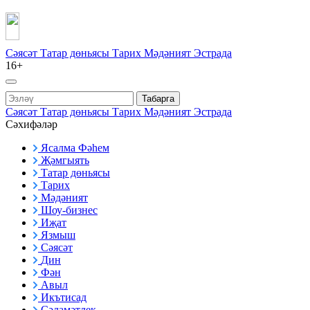
Сәясәт
Татар дөньясы
Тарих
Мәдәният
Эстрада
16+
Табарга
Сәясәт
Татар дөньясы
Тарих
Мәдәният
Эстрада
Сәхифәләр
Ясалма Фәһем
Җәмгыять
Татар дөньясы
Тарих
Мәдәният
Шоу-бизнес
Иҗат
Язмыш
Сәясәт
Дин
Фән
Авыл
Икътисад
Сәламәтлек