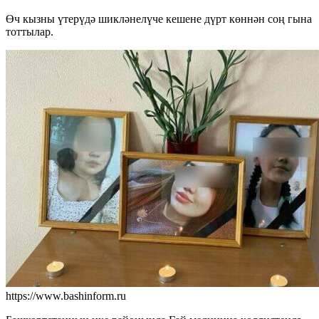
Өч кызны үтерүдә шикләнелүче кешене дүрт көннән соң гына
тоттылар.
https://www.bashinform.ru